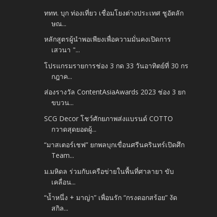
ททท. บุก ท่องเที่ยว เชื่อมโยงต่างประเทศ ชูอัตลัก
ษณ...
หลักสูตรผู้นำพอเพียงเพื่อความมั่นคงเปิดการ
เสวนา "...
โปรแกรมรายการช่อง 3 กด 33 วันอาทิตย์ที่ 30 กร
กฎาค...
ส่องรางวัล ContentAsiaAwards 2023 ช่อง 3 ยก
ขบวน...
SCG Decor โชว์ศักยภาพส่งแบรนด์ COTTO
กวาดสุดยอดผู้...
“มาสเตอร์เชฟ” ยกพลบุกเขื่อนศรีนครินทร์เปิดศึก
Team...
ม.มหิดล ร่วมกับเครือข่ายในพื้นที่ศาลายา ขับ
เคลื่อน...
“น้ำหนึ่ง + มาญ่า” เพื่อนรัก “กรงดอกสร้อย” งัด
สกิล...