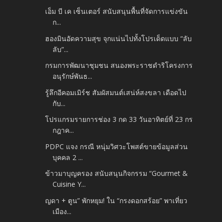
เอ็ม บี เค เซ็นเตอร์ สนับสนุนพื้นที่จัดการแข่งขัน
ก...
ฮองมินอัดความสุข จุกแน่นไปทั้งโปรเด็ดแบบ “ลับ
ลับ”...
กรมการพัฒนาชุมชน สนองพระราชดำริโครงการ
อนุรักษ์พันธ...
รู้ลึกอีคอมเมิร์ช สัมผัสมนต์เสน่ห์สงขลา เดือดไป
กับ...
โปรแกรมรายการช่อง 3 กด 33 วันอาทิตย์ที่ 23 กร
กฎาค...
PDPC แจง กรณี หนุ่มวิศวะโพสต์ขายข้อมูลส่วน
บุคคล 2 ...
ข้าวมาบุญครอง สนับสนุนกิจกรรม “Gourmet &
Cuisine Y...
ญดา + ตูน” พักหยุม! ใน “กรงดอกสร้อย” พาเที่ยว
เมือง...