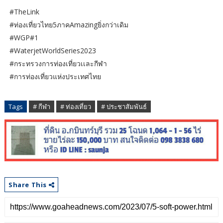
#TheLink
#ท่องเที่ยวไทย5ภาคAmazingยิ่งกว่าเดิม
#WGP#1
#WaterjetWorldSeries2023
#กระทรวงการท่องเที่ยวเเละกีฬา
#การท่องเที่ยวแห่งประเทศไทย
Tags
# กีฬา
# ท่องเที่ยว
# ประชาสัมพันธ์
Share This