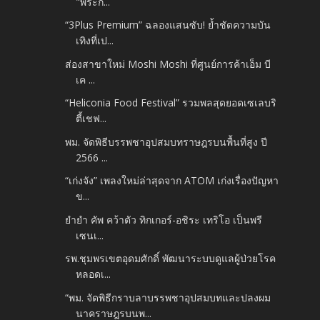
"พระก...
“3Plus Premium” ฉลองแสนซับ! ย้ำชัดความบัน
เทิงที่เป...
ส่องสาขาใหม่ Moshi Moshi ที่ศูนย์การค้าเอ็ม บี
เค ...
“Heliconia Food Festival” รวมพลสุดยอดเซเลบริ
ตี้เชฟ...
พม. จัดพิธีบรรพชาอุปสมบทราษฎรบนพื้นที่สูง ปี
2566 ...
“เก่งจัง” เพลงใหม่ล่าสุดจาก ATOM เก่งเรื่องปัญหา
ข...
ยำยำ คัพ คว้าตัว ทิกเกอร์-อชิระ เทริโอ เป็นพรี
เซนเ...
รพ.ชุมพรเขตอุดมศักดิ์ พัฒนาระบบดูแลผู้ป่วยโรค
หลอดเ...
“พม. จัดพิธีกราบลาบรรพชาอุปสมบทและปลงผม
นาคราษฎรบนพ...