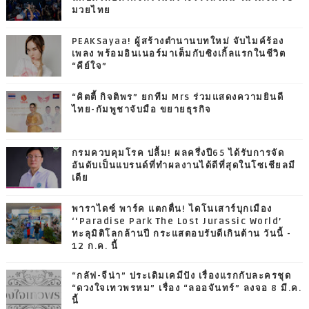
มวยไทย
PEAKSayaa! ผู้สร้างตำนานบทใหม่ จับไมค์ร้อง
เพลง พร้อมอินเนอร์มาเต็มกับซิงเกิ้ลแรกในชีวิต
“คีย์ใจ”
“คิตตี้ กิจติพร” ยกทีม Mrs ร่วมแสดงความยินดี
ไทย-กัมพูชาจับมือ ขยายธุรกิจ
กรมควบคุมโรค ปลื้ม! ผลครึ่งปี65 ได้รับการจัด
อันดับเป็นแบรนด์ที่ทำผลงานได้ดีที่สุดในโซเชียลมี
เดีย
พาราไดซ์ พาร์ค แตกตื่น! ไดโนเสาร์บุกเมือง
‘‘Paradise Park The Lost Jurassic World’
ทะลุมิติโลกล้านปี กระแสตอบรับดีเกินต้าน วันนี้ -
12 ก.ค. นี้
“กลัฟ-จีน่า” ประเดิมเคมีปัง เรื่องแรกกับละครชุด
“ดวงใจเทวพรหม” เรื่อง “ลออจันทร์” ลงจอ 8 มี.ค.
นี้