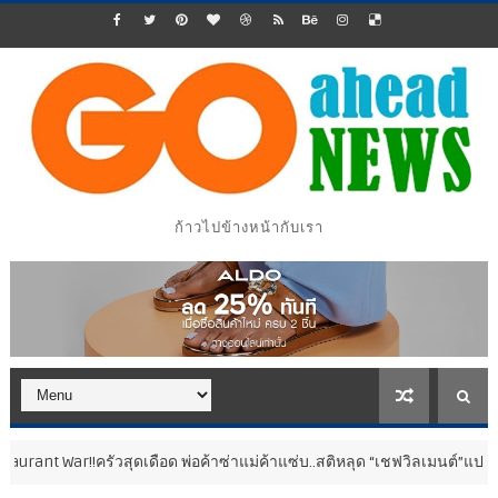
ก้าวไปข้างหน้ากับเรา
สุดเดือด พ่อค้าซ่าแม่ค้าแซ่บ..สติหลุด “เชฟวิลเมนต์”แปลงโฉมดุดัน..สวม