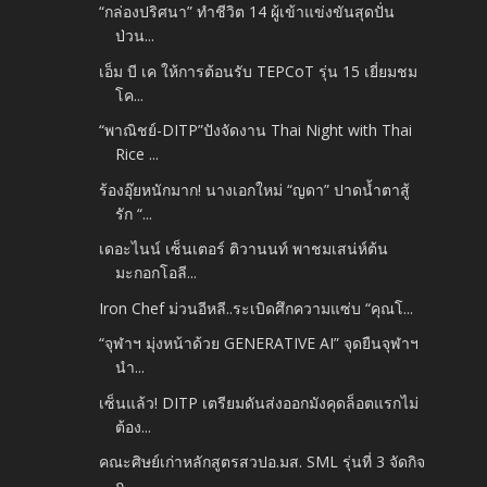
“กล่องปริศนา” ทำชีวิต 14 ผู้เข้าแข่งขันสุดปั่น
ป่วน...
เอ็ม บี เค ให้การต้อนรับ TEPCoT รุ่น 15 เยี่ยมชม
โค...
“พาณิชย์-DITP”ปังจัดงาน Thai Night with Thai
Rice ...
ร้องอุ๊ยหนักมาก! นางเอกใหม่ “ญดา” ปาดน้ำตาสู้
รัก “...
เดอะไนน์ เซ็นเตอร์ ติวานนท์ พาชมเสน่ห์ต้น
มะกอกโอลี...
Iron Chef ม่วนอีหลี..ระเบิดศึกความแซ่บ “คุณโ...
“จุฬาฯ มุ่งหน้าด้วย GENERATIVE AI” จุดยืนจุฬาฯ
นำ...
เซ็นแล้ว! DITP เตรียมดันส่งออกมังคุดล็อตแรกไม่
ต้อง...
คณะศิษย์เก่าหลักสูตรสวปอ.มส. SML รุ่นที่ 3 จัดกิจ
ก...