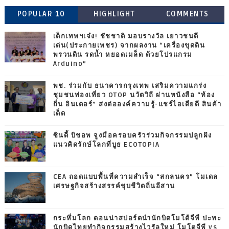
POPULAR 10
HIGHLIGHT
COMMENTS
เด็กเทพฯเจ๋ง! ชัชชาติ มอบรางวัล เยาวชนดี
เด่น(ประกายเพชร) จากผลงาน “เครื่องขุดดิน
พรวนดิน รดน้ำ หยอดเมล็ด ด้วยโปรแกรม
Arduino”
พช. ร่วมกับ ธนาคารกรุงเทพ เสริมความแกร่ง
ชุมชนท่องเที่ยว OTOP นวัตวิถี ผ่านหนังสือ “ท้อง
ถิ่น อินเตอร์” ส่งต่อองค์ความรู้-แชร์ไอเดียดี สินค้า
เด็ด
ซินดี้ บิชอพ จูงมือครอบครัวร่วมกิจกรรมปลูกฝัง
แนวคิดรักษ์โลกที่บูธ ECOTOPIA
CEA ถอดแบบพื้นที่ความสำเร็จ “สกลนคร” โมเดล
เศรษฐกิจสร้างสรรค์ชุบชีวิตถิ่นอีสาน
กระหึ่มโลก ดอนน่าสปอร์ตนำนักบิดโมโต้จีพี ปะทะ
นักบิดไทยทำกิจกรรมสร้างไวรัลใหม่ โมโตจีพี vs