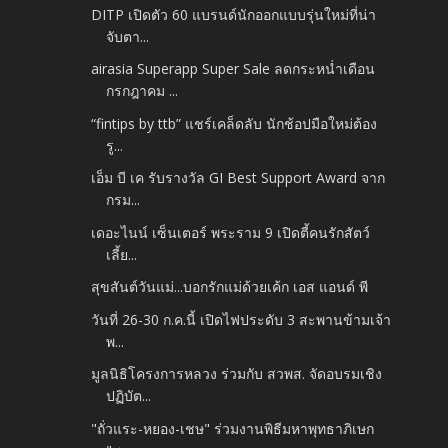
DITP เปิดตัว 60 แบรนด์นักออกแบบรุ่นใหม่ที่น่า
จับตา...
airasia Superapp Super Sale ลดกระหน่ำเดือน
กรกฎาคม ...
“fintips by ttb” แชร์เคล็ดลับ นักช้อปมือใหม่ต้อง
รู...
เอ็ม บี เค รับรางวัล GI Best Support Award จาก
กรม...
เดอะไนน์ เซ็นเตอร์ พระราม 9 เปิดตี้คนรักสัตว์
เลี้ย...
สุขสันต์วันแม่...บอกรักแม่ด้วยเค้ก เอส แอนด์ พี
วันที่ 26-30 ก.ค.นี้ เปิดไฟประดับ 3 สะพานข้ามเจ้า
พ...
มูลนิธิโครงการหลวง ร่วมกับ สวพส. จัดอบรมเชิง
ปฏิบัต...
"ถั่วแระ-หยอง-เชษ" ร่วมงานพิธีมหาพุทธาภิเษก​