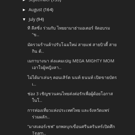
August
(164)
►
July
(94)
▼
ที ลีสซิ่ง ร่วมกับ ไทยยามาฮ่ามอเตอร์ จัดอบรม
“ข...
มัดรวมร้านค้าปรับโฉมใหม่ สายแฟ สายบิวตี้ สาย
กิน ต้...
เมกาบางนา ส่งแคมเปญ MEGA MIGHTY MOM
เอาใจผู้หญิงสา...
ไม่ได้มาเล่นๆ คอนเสิร์ต นนท์ ธนนท์ เปิดขายบัตร
เ...
ช่อง 3 เชิญชวนคนไทยส่งต่อรักเพื่อผู้ด้อยโอกาส
ในโ...
การท่องเที่ยวแห่งประเทศไทย และจังหวัดแพร่
ร่วมผลัก...
“มาสเตอร์เชฟ” ยกพลบุกเขื่อนศรีนครินทร์เปิดศึก
Team...