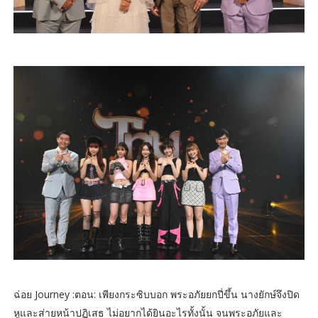
ฉ่อย Journey :​ตอน: เพียงกระซิบบอก พระอภัยยกปี่ขึ้น นางยักษ์จึงปิด
หูและส่ายหน้าปฏิเสธ ไม่อยากได้ยินอะไรทั้งนั้น จนพระอภัยและ