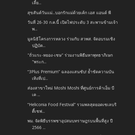
เลี้ย...
สุขสันต์วันแม่...บอกรักแม่ด้วยเค้ก เอส แอนด์ พี
วันที่ 26-30 ก.ค.นี้ เปิดไฟประดับ 3 สะพานข้ามเจ้า
พ...
มูลนิธิโครงการหลวง ร่วมกับ สวพส. จัดอบรมเชิง
ปฏิบัต...
"ถั่วแระ-หยอง-เชษ" ร่วมงานพิธีมหาพุทธาภิเษก​
"พระก...
“3Plus Premium” ฉลองแสนซับ! ย้ำชัดความบัน
เทิงที่เป...
ส่องสาขาใหม่ Moshi Moshi ที่ศูนย์การค้าเอ็ม บี
เค ...
“Heliconia Food Festival” รวมพลสุดยอดเซเลบริ
ตี้เชฟ...
พม. จัดพิธีบรรพชาอุปสมบทราษฎรบนพื้นที่สูง ปี
2566 ...