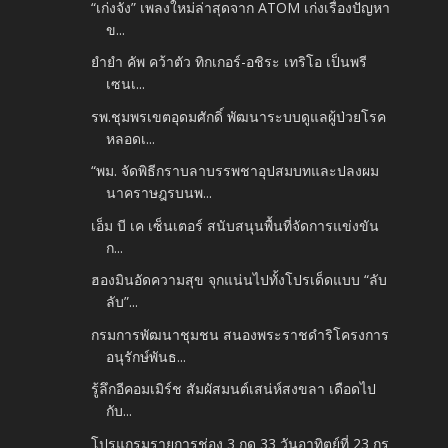
“เก่งจัง” เพลงใหม่ล่าสุดจาก ATOM เก่งเรื่องปัญหา
ข...
ยำยำ คัพ คว้าตัว ทิกเกอร์-อชิระ เทริโอ เป็นพรี
เซนเ...
รพ.ชุมพรเขตอุดมศักดิ์ พัฒนาระบบดูแลผู้ป่วยโรค
หลอดเ...
“พม. จัดพิธีกราบลาบรรพชาอุปสมบทและปลงผม
นาคราษฎรบนพ...
เอ็ม บี เค เซ็นเตอร์ สนับสนุนพื้นที่จัดการแข่งขัน
ก...
ฮองมินอัดความสุข จุกแน่นไปทั้งโปรเด็ดแบบ “ลับ
ลับ”...
กรมการพัฒนาชุมชน สนองพระราชดำริโครงการ
อนุรักษ์พันธ...
รู้ลึกอีคอมเมิร์ช สัมผัสมนต์เสน่ห์สงขลา เดือดไป
กับ...
โปรแกรมรายการช่อง 3 กด 33 วันอาทิตย์ที่ 23 กร