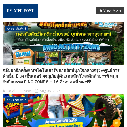
View More
RELATED POST
ประชาสัมพันธ์
กลับมาอีกครั้ง!! ทัพไดโนเสาร์ขนาดยักษ์บุกใจกลางกรุง@ศูนย์การ
ค้าเอ็ม บี เค เซ็นเตอร์ ผจญภัยสู่ดินแดนสัตว์โลกดึกดำบรรพ์ สนุก
กับกิจกรรม DINO ZONE 8 – 16 สิงหาคมนี้ ชมฟรี!!
Go Ahead News
Aug 06, 2026
ประชาสัมพันธ์