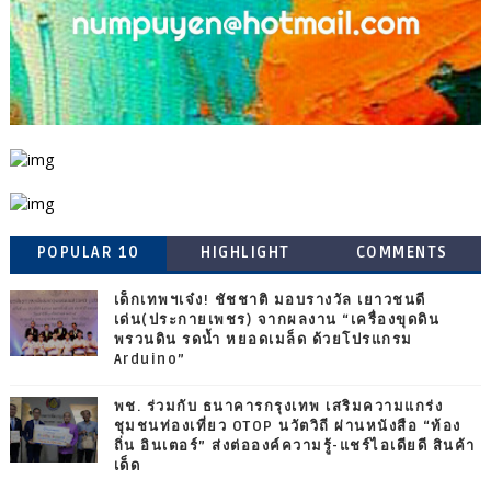
POPULAR 10
HIGHLIGHT
COMMENTS
เด็กเทพฯเจ๋ง! ชัชชาติ มอบรางวัล เยาวชนดี
เด่น(ประกายเพชร) จากผลงาน “เครื่องขุดดิน
พรวนดิน รดน้ำ หยอดเมล็ด ด้วยโปรแกรม
Arduino”
พช. ร่วมกับ ธนาคารกรุงเทพ เสริมความแกร่ง
ชุมชนท่องเที่ยว OTOP นวัตวิถี ผ่านหนังสือ “ท้อง
ถิ่น อินเตอร์” ส่งต่อองค์ความรู้-แชร์ไอเดียดี สินค้า
เด็ด