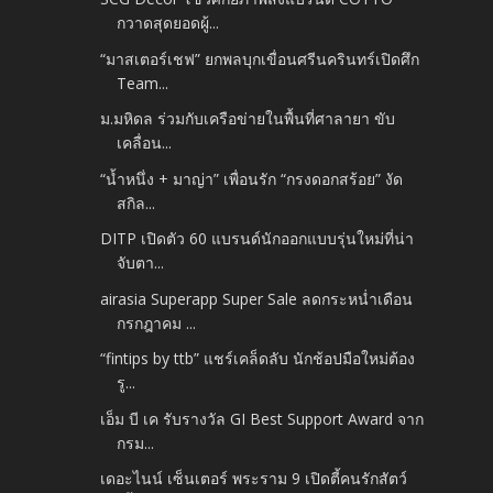
กวาดสุดยอดผู้...
“มาสเตอร์เชฟ” ยกพลบุกเขื่อนศรีนครินทร์เปิดศึก
Team...
ม.มหิดล ร่วมกับเครือข่ายในพื้นที่ศาลายา ขับ
เคลื่อน...
“น้ำหนึ่ง + มาญ่า” เพื่อนรัก “กรงดอกสร้อย” งัด
สกิล...
DITP เปิดตัว 60 แบรนด์นักออกแบบรุ่นใหม่ที่น่า
จับตา...
airasia Superapp Super Sale ลดกระหน่ำเดือน
กรกฎาคม ...
“fintips by ttb” แชร์เคล็ดลับ นักช้อปมือใหม่ต้อง
รู...
เอ็ม บี เค รับรางวัล GI Best Support Award จาก
กรม...
เดอะไนน์ เซ็นเตอร์ พระราม 9 เปิดตี้คนรักสัตว์