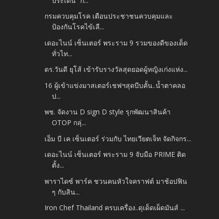
ประเด็น “ก...
กรมควบคุมโรค เตือนประชาชนควบคุมและ
ป้องกันโรคไข้เลื...
เดอะไนน์ เซ็นเตอร์ พระราม 9 รวมของดีของเด็ด
ทั่วไท...
ดร.วันดี ยุโส้ เข้ารับรางวัลสุดยอดผู้หญิงเก่งแห่ง...
16 ผู้เข้าแข่งมาสเตอร์เชฟฯสุดบีบคั้น..น้ำตาคลอ
ป...
พช. จัดงาน D sign D style รุกพัฒนาสินค้า
OTOP กลุ่...
เอ็ม บี เค เซ็นเตอร์ ร่วมกับ ไทยเวียตเจ็ท จัดกิจกร...
เดอะไนน์ เซ็นเตอร์ พระราม 9 จับมือ PRIME ติด
ตั้ง...
พาราไดซ์ พาร์ค ชวนคนหัวใจคราฟต์ มาช้อปฟิน
ๆ กับสิน...
Iron Chef Thailand ครบเครื่อง..ดุเด็ดเผ็ดมันส์ ...