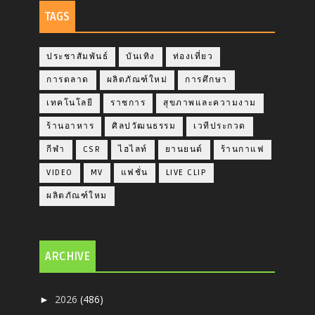
TAGS
ประชาสัมพันธ์
บันเทิง
ท่องเที่ยว
การตลาด
ผลิตภัณฑ์ใหม่
การศึกษา
เทคโนโลยี
ราชการ
สุขภาพและความงาม
ร้านอาหาร
ศิลปวัฒนธรรม
เวทีประกวด
กีฬา
CSR
ไฮไลท์
ยานยนต์
ร้านกาแฟ
VIDEO
MV
แฟชั่น
LIVE CLIP
ผลิตภัณฑ์ใหม
ARCHIVE
2026
(486)
►