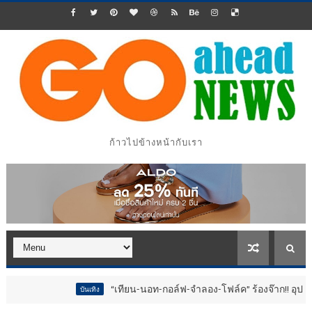
ก้าวไปข้างหน้ากับเรา
“เทียน-นอท-กอล์ฟ-จำลอง-โฟล์ค” ร้องจ๊าก!! อุปกรณ์ม่วนจอยงานว
บันเทิง