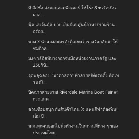
ที ลีสซิ่ง ส่งมอบคอมพิวเตอร์ ให้โรงเรียนวัดเนิน
ผาส...
ฟู้ด เลเจ้นด์ส บาย เอ็มบีเค ศูนย์อาหารรวมร้าน
อร่อย...
ช่อง 3 นำสองละครดังที่เคยคว้ารางวัลกลับมาให้
ชมอีกค...
ม.เซาธ์อีสท์บางกอกจับมือหน่วยงานภาครัฐ และ
25บริษั...
จุดพลุฉลอง! “มาตาลดา” ทำลายสถิติเรตติ้ง ติดเท
รนด์โ...
ปิดฉากสวยงาม! Riverdale Marina Boat Fair #1
กระแสด...
ชวนช้อปสนุก กับสินค้าโดนใจ แฟนกีฬาต้องฟิน!
เอ็ม บี...
ชวนทุกคนออกไปนั่งทำงานในสถานที่ต่าง ๆ ของ
ประเทศไทย