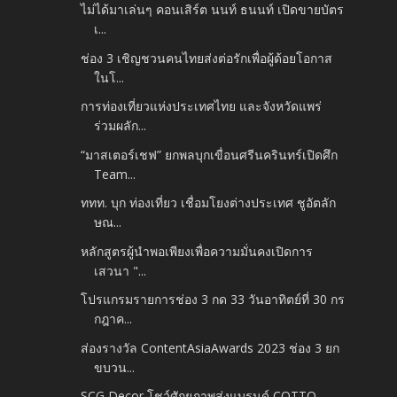
ไม่ได้มาเล่นๆ คอนเสิร์ต นนท์ ธนนท์ เปิดขายบัตร
เ...
ช่อง 3 เชิญชวนคนไทยส่งต่อรักเพื่อผู้ด้อยโอกาส
ในโ...
การท่องเที่ยวแห่งประเทศไทย และจังหวัดแพร่
ร่วมผลัก...
“มาสเตอร์เชฟ” ยกพลบุกเขื่อนศรีนครินทร์เปิดศึก
Team...
ททท. บุก ท่องเที่ยว เชื่อมโยงต่างประเทศ ชูอัตลัก
ษณ...
หลักสูตรผู้นำพอเพียงเพื่อความมั่นคงเปิดการ
เสวนา "...
โปรแกรมรายการช่อง 3 กด 33 วันอาทิตย์ที่ 30 กร
กฎาค...
ส่องรางวัล ContentAsiaAwards 2023 ช่อง 3 ยก
ขบวน...
SCG Decor โชว์ศักยภาพส่งแบรนด์ COTTO