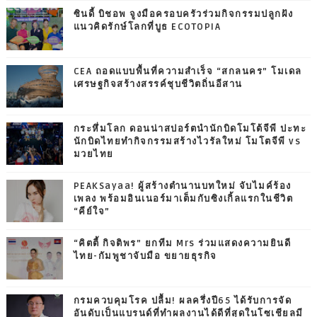
ซินดี้ บิชอพ จูงมือครอบครัวร่วมกิจกรรมปลูกฝัง
แนวคิดรักษ์โลกที่บูธ ECOTOPIA
CEA ถอดแบบพื้นที่ความสำเร็จ “สกลนคร” โมเดล
เศรษฐกิจสร้างสรรค์ชุบชีวิตถิ่นอีสาน
กระหึ่มโลก ดอนน่าสปอร์ตนำนักบิดโมโต้จีพี ปะทะ
นักบิดไทยทำกิจกรรมสร้างไวรัลใหม่ โมโตจีพี vs
มวยไทย
PEAKSayaa! ผู้สร้างตำนานบทใหม่ จับไมค์ร้อง
เพลง พร้อมอินเนอร์มาเต็มกับซิงเกิ้ลแรกในชีวิต
“คีย์ใจ”
“คิตตี้ กิจติพร” ยกทีม Mrs ร่วมแสดงความยินดี
ไทย-กัมพูชาจับมือ ขยายธุรกิจ
กรมควบคุมโรค ปลื้ม! ผลครึ่งปี65 ได้รับการจัด
อันดับเป็นแบรนด์ที่ทำผลงานได้ดีที่สุดในโซเชียลมี