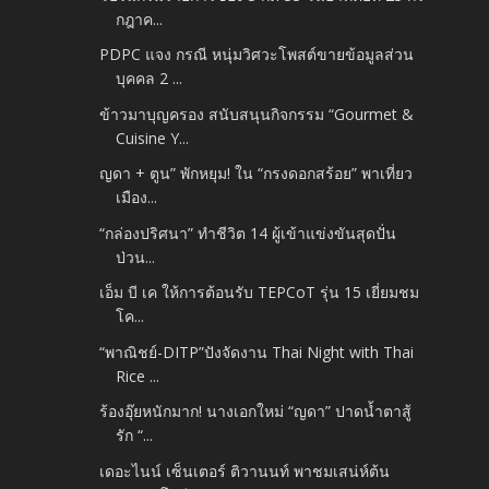
กฎาค...
PDPC แจง กรณี หนุ่มวิศวะโพสต์ขายข้อมูลส่วน
บุคคล 2 ...
ข้าวมาบุญครอง สนับสนุนกิจกรรม “Gourmet &
Cuisine Y...
ญดา + ตูน” พักหยุม! ใน “กรงดอกสร้อย” พาเที่ยว
เมือง...
“กล่องปริศนา” ทำชีวิต 14 ผู้เข้าแข่งขันสุดปั่น
ป่วน...
เอ็ม บี เค ให้การต้อนรับ TEPCoT รุ่น 15 เยี่ยมชม
โค...
“พาณิชย์-DITP”ปังจัดงาน Thai Night with Thai
Rice ...
ร้องอุ๊ยหนักมาก! นางเอกใหม่ “ญดา” ปาดน้ำตาสู้
รัก “...
เดอะไนน์ เซ็นเตอร์ ติวานนท์ พาชมเสน่ห์ต้น