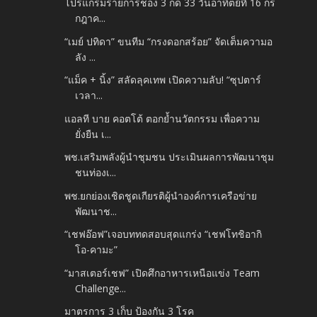
โปรแกรมรายการช่อง 3 กด 33 วันอาทิตย์ที่ 16 กร
กฎาค...
“เมย์ ปทิดา” ขนทีม “กรงดอกสร้อย” จัดเต็มความอ
ลัง ...
“แม็ค + นิ้ง” สลัดลุคเทพ เปิดความลับ! “ซุปตาร์
เวลา...
แอลที บาย คอตโต้ ตอกย้ำนวัตกรรม เพื่อความ
ยั่งยืน เ...
พช.เสริมพลังผู้นำชุมชน ประเมินผลการพัฒนาชุม
ชนท่องเ...
พช.ยกย่องเชิดชูดเกียรติผู้นำองค์การเครือข่าย
พัฒนาช...
“เชฟอ๊อฟ”เจอบททดสอบสุดแกร่ง “เชฟโทชิอากิ
โอ-คามะ”
“มาสเตอร์เชฟ” เปิดศึกอาหารเหนือแข่ง Team
Challenge...
มาตรการ 3 เก็บ ป้องกัน 3 โรค