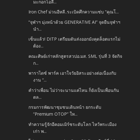
มะกอกโอลี...
Iron Chef ม่วนอีหลี..ระเบิดศึกความแซ่บ “คุณโ...
“จุฬาฯ มุ่งหน้าด้วย GENERATIVE AI” จุดยืนจุฬาฯ
นำ...
เซ็นแล้ว! DITP เตรียมดันส่งออกมังคุดล็อตแรกไม่
ต้อง...
คณะศิษย์เก่าหลักสูตรสวปอ.มส. SML รุ่นที่ 3 จัดกิจ
ก...
พาราไดซ์ พาร์ค เอาใจวัยอิสระอย่างต่อเนื่องกับ
งาน “...
คำว่าเพื่อน ไม่ว่าจะนานแค่ไหน ก็ยังเป็นเพื่อนกัน
ตล...
กรมการพัฒนาชุมชนเดินหน้า ยกระดับ
“Premium OTOP” ให...
ทำความรู้จักอีคอมเมิร์ซระดับโลก ไหว้พระเมือง
เก่า พ...