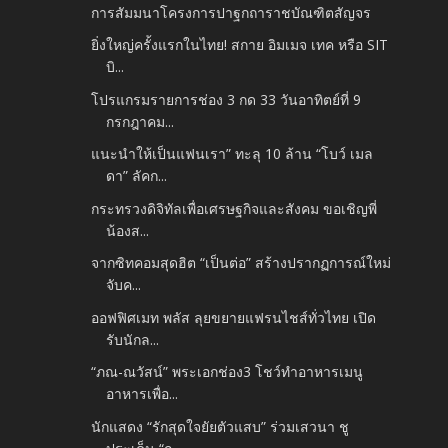
การสัมมนาโครงการปาฐกถาราชบัณฑิตสัญจร
ยิ่งใหญ่ครั้งแรกในไทย! สกาย อิมเมจ เทค หรือ SIT
บิ...
โปรแกรมรายการช่อง 3 กด 33 วันอาทิตย์ที่ 9
กรกฎาคม...
แนะนำให้เป็นแฟนเรา” ทะลุ 10 ล้าน “โบว์ เมล
ดา” ลัคก...
กระทรวงดิจิทัลเพื่อเศรษฐกิจและสังคม ขอเชิญพี่
น้องส...
จากซิทคอมสุดฮิต “เป็นต่อ” สร้างปรากฏการณ์ใหม่
จับค...
ออฟฟิศเมท พลัส ลุยขยายแฟรนไชส์ทั่วไทย เปิด
รับนักล...
“ภณ-ณวัสน์” พระเอกช่อง3 โชว์ทำอาหารเมนู
อาหารเพื่อ...
นักแสดง “รักสุดใจยัยตัวแสบ” ร่วมเสวนา ชู