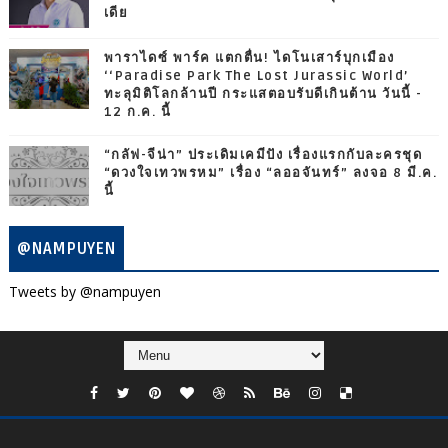
เดีย
พาราไดซ์ พาร์ค แตกตื่น! ไดโนเสาร์บุกเมือง
‘‘Paradise Park The Lost Jurassic World’
ทะลุมิติโลกล้านปี กระแสตอบรับดีเกินต้าน วันนี้ -
12 ก.ค. นี้
“กลัฟ-จีน่า” ประเดิมเคมีปัง เรื่องแรกกับละครชุด
“ดวงใจเทวพรหม” เรื่อง “ลออจันทร์” ลงจอ 8 มี.ค.
นี้
@NAMPUYEN
Tweets by @nampuyen