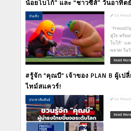
น้อยโบโก้” และ “ชาวซีส์” วันอาทิตย์
Go Ahead
บันเทิง
“FriendZSp
คู่ใจ พร้อ
โบโก้” และ
พลาด! ในวันอ
Read Mor
#รู้จัก "คุณบี" เจ้าของ PLAN B ผู้เป
ไทม์สแควร์!
Go Ahead
ประชาสัมพันธ์
Read Mor