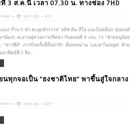
ที่ 3 ส.ค.นี้ เวลา 07.30 น. ทางช่อง 7HD
 News
1 year ago
0
ace ก๊วน 3 ซ่า ตะลุยจักรวาล” อลิซ คิม ลีโอ และบ็อตด็อก หุ่นยนต์
มพาน้องๆ ทะยานสู่ดวงดาวปริศนา กับตอนที่ 9 และ 10 “ช่วยหนูน้อย
 “ชาวซีส์” ภารกิจครั้งนี้ทั้งน่ารัก ทั้งอลหม่าน และฮาไม่หยุด! ห้าม
าทิตย์ที่ 3 สิง...
e
ลี่ยนทุกจอเป็น "ธงชาติไทย" พาขึ้นสู่ใจกลาง
 News
1 year ago
0
e