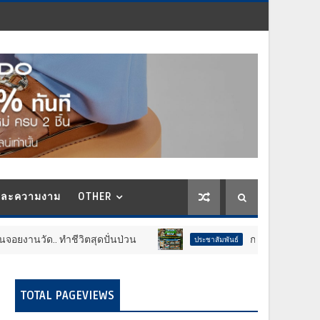
และความงาม
OTHER
ด.. ทำชีวิตสุดปั่นป่วน
กลับมาอีกครั้ง!! ทัพไดโน
ประชาสัมพันธ์
TOTAL PAGEVIEWS