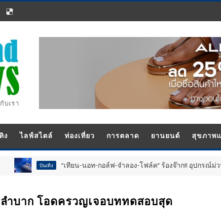
กับเรา
ทิง
ไลฟ์สไตล์
ท่องเที่ยว
การตลาด
ยานยนต์
สุขภาพ
“เทียน-นอท-กอล์ฟ-จำลอง-โฟล์ค” ร้องจ๊าก!! อุปกรณ์ม่วนจอยงานวั
บันเทิง
ี่นั่งลำบาก โอดครวญเจอบททดสอบสุด