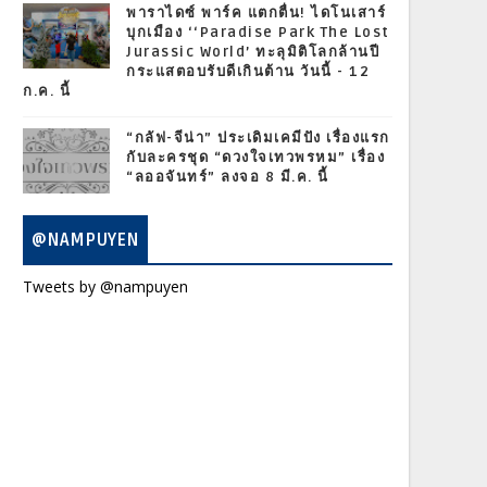
พาราไดซ์ พาร์ค แตกตื่น! ไดโนเสาร์
บุกเมือง ‘‘Paradise Park The Lost
Jurassic World’ ทะลุมิติโลกล้านปี
กระแสตอบรับดีเกินต้าน วันนี้ - 12
ก.ค. นี้
“กลัฟ-จีน่า” ประเดิมเคมีปัง เรื่องแรก
กับละครชุด “ดวงใจเทวพรหม” เรื่อง
“ลออจันทร์” ลงจอ 8 มี.ค. นี้
@NAMPUYEN
Tweets by @nampuyen