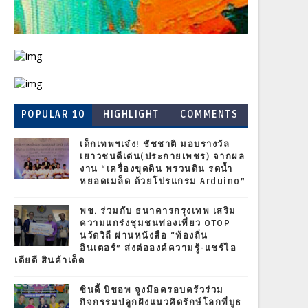
POPULAR 10
HIGHLIGHT
COMMENTS
เด็กเทพฯเจ๋ง! ชัชชาติ มอบรางวัล
เยาวชนดีเด่น(ประกายเพชร) จากผล
งาน “เครื่องขุดดิน พรวนดิน รดน้ำ
หยอดเมล็ด ด้วยโปรแกรม Arduino”
พช. ร่วมกับ ธนาคารกรุงเทพ เสริม
ความแกร่งชุมชนท่องเที่ยว OTOP
นวัตวิถี ผ่านหนังสือ “ท้องถิ่น
อินเตอร์” ส่งต่อองค์ความรู้-แชร์ไอ
เดียดี สินค้าเด็ด
ซินดี้ บิชอพ จูงมือครอบครัวร่วม
กิจกรรมปลูกฝังแนวคิดรักษ์โลกที่บูธ