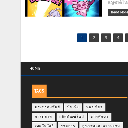
สัญชาติไทย
Read Mor
1
2
3
4
HOME
TAGS
ประชาสัมพันธ์
บันเทิง
ท่องเที่ยว
การตลาด
ผลิตภัณฑ์ใหม่
การศึกษา
เทคโนโลยี
ราชการ
สุขภาพและความงาม