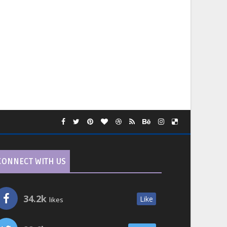
CONNECT WITH US
34.2k
Like
likes