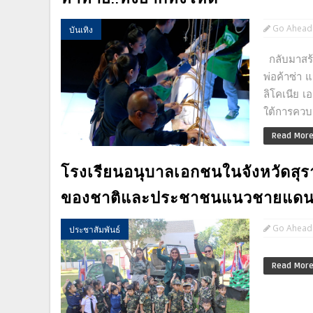
Go Ahead
บันเทิง
กลับมาสร้
พ่อค้าซ่า 
ลิโคเนีย เ
ใต้การควบค
Read Mor
โรงเรียนอนุบาลเอกชนในจังหวัดสุรา
ของชาติและประชาชนแนวชายแดนไท
Go Ahead
ประชาสัมพันธ์
Read Mor