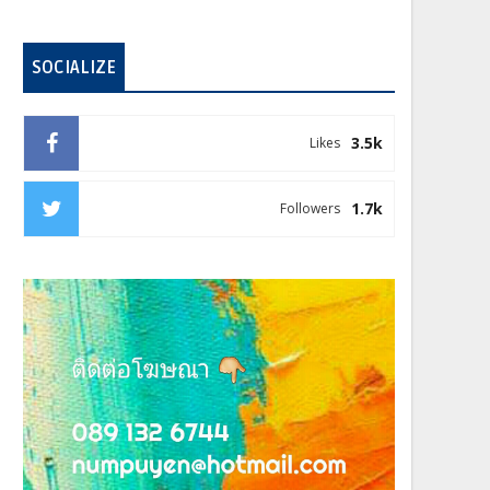
SOCIALIZE
3.5k
Likes
1.7k
Followers