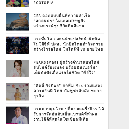
ECOTOPIA
CEA ถอดแบบพื้นที่ความสำเร็จ
“สกลนคร” โมเดลเศรษฐกิจ
สร้างสรรค์ชุบชีวิตถิ่นอีสาน
กระหึ่มโลก ดอนน่าสปอร์ตนำนักบิด
โมโต้จีพี ปะทะ นักบิดไทยทำกิจกรรม
สร้างไวรัลใหม่ โมโตจีพี vs มวยไทย
PEAKSayaa! ผู้สร้างตำนานบทใหม่
จับไมค์ร้องเพลง พร้อมอินเนอร์มา
เต็มกับซิงเกิ้ลแรกในชีวิต “คีย์ใจ”
“คิตตี้ กิจติพร” ยกทีม Mrs ร่วมแสดง
ความยินดี ไทย-กัมพูชาจับมือ ขยาย
ธุรกิจ
กรมควบคุมโรค ปลื้ม! ผลครึ่งปี65 ได้
รับการจัดอันดับเป็นแบรนด์ที่ทำผล
งานได้ดีที่สุดในโซเชียลมีเดีย