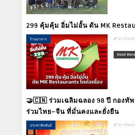
299 คุ้มคุ้ม อิ่มไม่อั้น ดัน MK Rest
Go Ahead
ร้านอาหาร
Read Mor
🤝🇨🇳 ร่วมเฉลิมฉลอง 98 ปี กองท
ร่วมไทย–จีน ที่มั่นคงและยั่งยืน
Go Ahead
ประชาสัมพันธ์