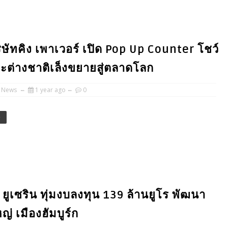
ษัทคิง เพาเวอร์ เปิด Pop Up Counter โชว์
และต่างชาติเล็งขยายสู่ตลาดโลก
 News
1 year ago
0
e
 ยูเซริน ทุ่มงบลงทุน 139 ล้านยูโร พัฒนา
 เมืองฮัมบูร์ก