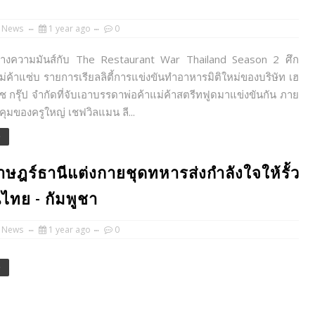
 News
1 year ago
0
างความมันส์กับ The Restaurant War Thailand Season 2 ศึก
แม่ค้าแซ่บ รายการเรียลลิตี้การแข่งขันทำอาหารมิติใหม่ของบริษัท เฮ
อช กรุ๊ป จำกัดที่จับเอาบรรดาพ่อค้าแม่ค้าสตรีทฟูดมาแข่งขันกัน ภาย
ุมของครูใหญ่ เชฟวิลแมน ลี...
e
ษฎร์ธานีแต่งกายชุดทหารส่งกำลังใจให้รั้ว
ย - กัมพูชา
 News
1 year ago
0
e