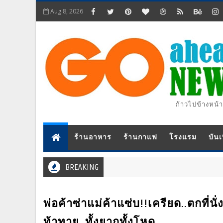
Aug 8, 2026
ก้าวไปข้างหน้า
ร้านอาหาร
ร้านกาแฟ
โรงแรม
บันเ
BREAKING
พ่อค้าซ่าแม่ค้าแซ่บ!!เครียด..ตกท
ท้าทาย..ทั้งยากทั้งโหด