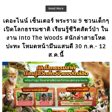
Read More
เดอะไนน์ เซ็นเตอร์ พระราม 9 ชวนเด็กๆ
เปิดโลกธรรมชาติ เรียนรู้ชีวิตสัตว์ป่า ใน
งาน Into The Woods #นักล่าสายโหด
ปะทะ โหมดหน้ามึนแสนดี 30 ก.ค.- 12
ส.ค.นี้