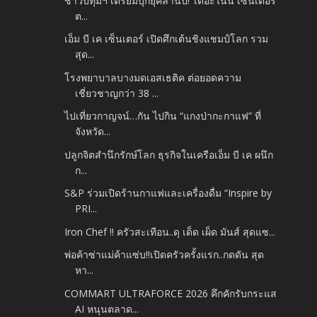
ชาวปทุมฯ เตรียมบุกยุคล้านปี! ‘เดอะไนน์ เซ็นเตอร์
ต...
เอ็ม บี เค เซ็นเตอร์ เปิดศึกเต้นชิงแชมป์โลก รวม
สุด...
โรงพยาบาลบางมดเอสเธติค ต่อยอดความ
เชี่ยวชาญกว่า 38 ...
ไปเที่ยวกาญจน์…กัน ไปกิน “แกงป่ากะกาแฟ” ที่
จังหวัด...
ปลูกจิตสำนึกรักษ์โลก ธุรกิจในเครือเอ็ม บี เค ผนึก
ก...
S&P ร่วมเปิดร้านกาแฟและเครื่องดื่ม “Inspire by
PRI...
Iron Chef !! ครัวสะเทือน..ดุ เด็ด เผ็ด มันส์ สุดแซ...
พ่อค้าซ่าแม่ค้าแซ่บ!!เปิดครัวครั้งแรก..กดดัน สุด
หา...
COMMART ULTRAFORCE 2026 คึกคักรับกระแส
AI หนุนตลาด...