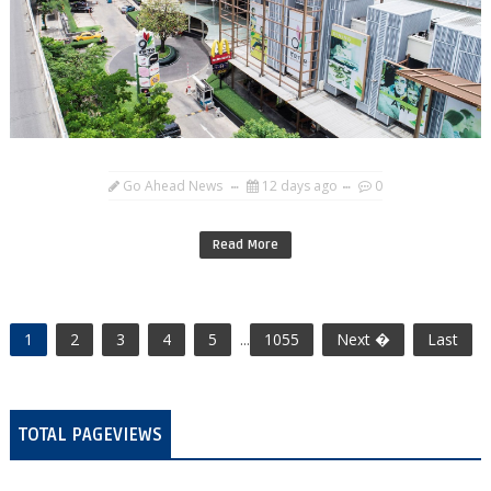
Go Ahead News
12 days ago
0
Read More
1
2
3
4
5
...
1055
Next �
Last
TOTAL PAGEVIEWS