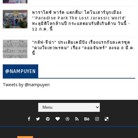
พาราไดซ์ พาร์ค แตกตื่น! ไดโนเสาร์บุกเมือง
‘‘Paradise Park The Lost Jurassic World’
ทะลุมิติโลกล้านปี กระแสตอบรับดีเกินต้าน วันนี้ -
12 ก.ค. นี้
“กลัฟ-จีน่า” ประเดิมเคมีปัง เรื่องแรกกับละครชุด
“ดวงใจเทวพรหม” เรื่อง “ลออจันทร์” ลงจอ 8 มี.ค.
นี้
@NAMPUYEN
Tweets by @nampuyen