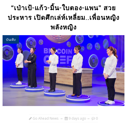
“เป่าเป้-แก้ว-มิ้น-ใบตอง-แพน” สวย
ประหาร เปิดศึกเล่ห์เหลี่ยม..เพื่อนหญิง
พลังหญิง
บันเทิง
Go Ahead News
9 days ago
0