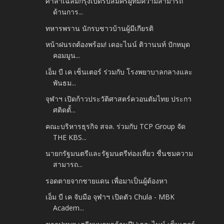
ศาลาเฉลิมกรุงเปิดรับสมัครผู้ที่มีความสามารถ
ด้านการ...
ทหารพราน นักรบชาวบ้านผู้มีเกียรติ
หน้าฝนรถต้องพร้อม! เดอะไนน์ ติวานนท์ ปักหมุด
คอมมูน...
เอ็ม บี เค เซ็นเตอร์ ร่วมกับ โรงพยาบาลกลางและ
พันธม...
จุฬาฯ เปิดก้าวประวัติศาสตร์ควอนตัมไทย ประกา
ศติดตั้...
คณะบริหารธุรกิจ สจล. ร่วมกับ TCP Group จัด
THE KBS...
นายกรัฐมนตรีและรัฐมนตรีท่องเที่ยว ชื่นชมความ
สามารถ...
รอดตายจากชายแดน เพื่อมาเป็นผู้ต้องหา
เอ็ม บี เค จับมือ จุฬาฯ เปิดตัว Chula - MBK
Academ...