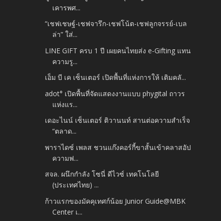
เคารพศ...
“เชฟเชษฐ์-เชฟจารึก-เชฟโน้ต-เชฟลูกจรรย์-เบล
ล่า” ใส่...
LINE GIFT ครบ 1 ปี เผยคนไทยส่ง e-Gifting แทน
ความรู...
เอ็ม บี เค เซ็นเตอร์ เปิดพื้นที่แห่งการให้ เติมคลั...
adot° เปิดพื้นที่จัดแสดงงานแบบ phygital ถาวร
แห่งแร...
เดอะไนน์ เซ็นเตอร์ ติวานนท์ สานต่อความสำเร็จ
“ตลาด...
พาราไดซ์ เพลส ชวนแก๊งคอร์กี้ขาสั้นเข้าคลาสอัป
ความฟ...
สจล. ผนึกกำลัง โซนี่ ดีไวซ์ เทคโนโลยี
(ประเทศไทย) ...
ก้าวแรกของมัคคุเทศก์น้อย Junior Guide@MBK
Center เ...