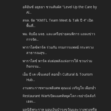
อลิอันซ์ อยุธยา ชวนสัมผัส “Level Up the Care by
Al...
สจล. จัด “KMITL Team Meet & Talk ปี 4” เปิด
พื้นที่...
พม. จับมือ มจธ. และเครือข่ายคนพิการ แถลงข่าว
การจัด...
พาราไดซ์พาร์ค ร่วมกับ กรมการแพทย์ กระทรวง
สาธารณสุข...
พาราไดซ์ พาร์ค ส่งต่อพลังแห่งการให้ ชวนร่วม
กิจกรรม...
เอ็ม บี เค เซ็นเตอร์ ตอกย้ำ Cultural & Tourism
Hub...
งานพระราชทานเพลิงศพ คุณแม่ เจริญใจ เผือกอ่ำ
Restaurant War!!เปิดแมตท์หยุดโลก เขย่าบัลลังก์
เฮดเ...
มูลนิธิพระราหู มอบเงินบำรุงขวัญและวางพวงหรีด