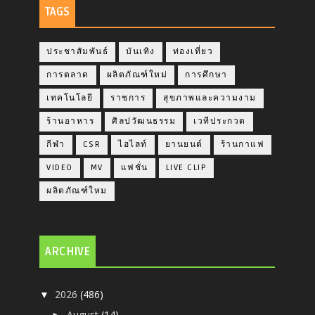
TAGS
ประชาสัมพันธ์
บันเทิง
ท่องเที่ยว
การตลาด
ผลิตภัณฑ์ใหม่
การศึกษา
เทคโนโลยี
ราชการ
สุขภาพและความงาม
ร้านอาหาร
ศิลปวัฒนธรรม
เวทีประกวด
กีฬา
CSR
ไฮไลท์
ยานยนต์
ร้านกาแฟ
VIDEO
MV
แฟชั่น
LIVE CLIP
ผลิตภัณฑ์ใหม
ARCHIVE
2026
(486)
▼
August
(14)