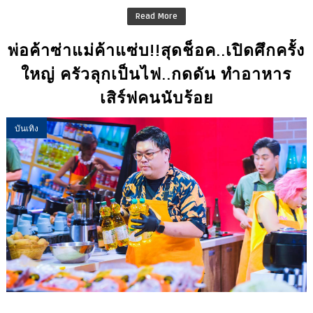
Read More
พ่อค้าซ่าแม่ค้าแซ่บ!!สุดช็อค..เปิดศึกครั้ง
ใหญ่ ครัวลุกเป็นไฟ..กดดัน ทำอาหาร
เสิร์ฟคนนับร้อย
บันเทิง