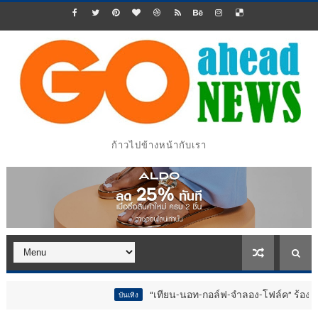
ก้าวไปข้างหน้ากับเรา
“เทียน-นอท-กอล์ฟ-จำลอง-โฟล์ค” ร้องจ๊าก!! อุปกรณ์
บันเทิง