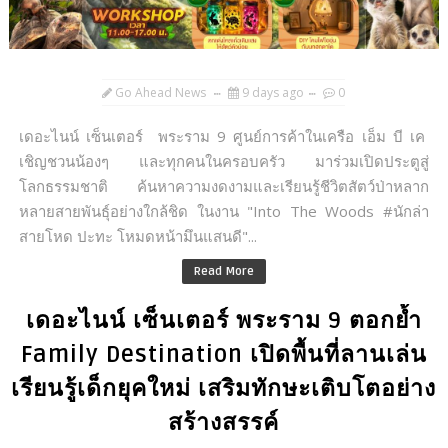
Go Ahead News
9 days ago
0
เดอะไนน์ เซ็นเตอร์ พระราม 9 ศูนย์การค้าในเครือ เอ็ม บี เค
เชิญชวนน้องๆ และทุกคนในครอบครัว มาร่วมเปิดประตูสู่
โลกธรรมชาติ ค้นหาความงดงามและเรียนรู้ชีวิตสัตว์ป่าหลาก
หลายสายพันธุ์อย่างใกล้ชิด ในงาน "Into The Woods #นักล่า
สายโหด ปะทะ โหมดหน้ามึนแสนดี"...
Read More
เดอะไนน์ เซ็นเตอร์ พระราม 9 ตอกย้ำ
Family Destination เปิดพื้นที่ลานเล่น
เรียนรู้เด็กยุคใหม่ เสริมทักษะเติบโตอย่าง
สร้างสรรค์