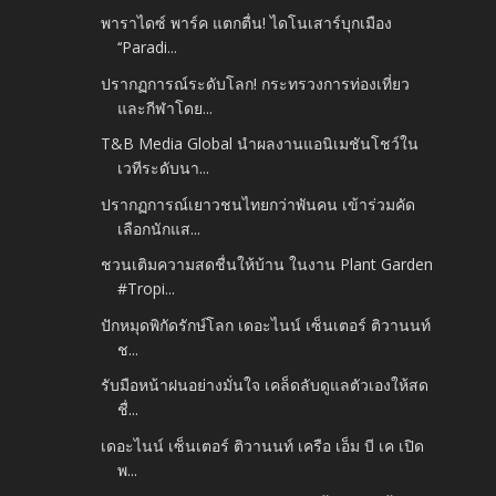
พาราไดซ์ พาร์ค แตกตื่น! ไดโนเสาร์บุกเมือง
‘‘Paradi...
ปรากฏการณ์ระดับโลก! กระทรวงการท่องเที่ยว
และกีฬาโดย...
T&B Media Global นำผลงานแอนิเมชันโชว์ใน
เวทีระดับนา...
ปรากฏการณ์เยาวชนไทยกว่าพันคน เข้าร่วมคัด
เลือกนักแส...
ชวนเติมความสดชื่นให้บ้าน ในงาน Plant Garden
#Tropi...
ปักหมุดพิกัดรักษ์โลก เดอะไนน์ เซ็นเตอร์ ติวานนท์
ช...
รับมือหน้าฝนอย่างมั่นใจ เคล็ดลับดูแลตัวเองให้สด
ชื่...
เดอะไนน์ เซ็นเตอร์ ติวานนท์ เครือ เอ็ม บี เค เปิด
พ...