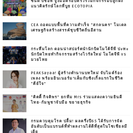
ซินดี้ บิชอพ จูงมือครอบครัวร่วมกิจกรรมปลูกฝัง
แนวคิดรักษ์โลกที่บูธ ECOTOPIA
CEA ถอดแบบพื้นที่ความสำเร็จ “สกลนคร” โมเดล
เศรษฐกิจสร้างสรรค์ชุบชีวิตถิ่นอีสาน
กระหึ่มโลก ดอนน่าสปอร์ตนำนักบิดโมโต้จีพี ปะทะ
นักบิดไทยทำกิจกรรมสร้างไวรัลใหม่ โมโตจีพี vs
มวยไทย
PEAKSayaa! ผู้สร้างตำนานบทใหม่ จับไมค์ร้อง
เพลง พร้อมอินเนอร์มาเต็มกับซิงเกิ้ลแรกในชีวิต
“คีย์ใจ”
“คิตตี้ กิจติพร” ยกทีม Mrs ร่วมแสดงความยินดี
ไทย-กัมพูชาจับมือ ขยายธุรกิจ
กรมควบคุมโรค ปลื้ม! ผลครึ่งปี65 ได้รับการจัด
อันดับเป็นแบรนด์ที่ทำผลงานได้ดีที่สุดในโซเชียลมี
เดีย