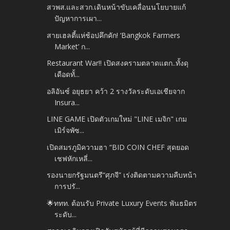
สวพส.และสวก.เดินหน้าขับเคลื่อนนโยบายแก้
ปัญหาการเผา...
สายเฮลตี้แห่ช้อปคึกคัก! ‘Bangkok Farmers
Market’ ก...
Restaurant War!! เปิดสงครามตลาดแตก..ทั้งดุ
เดือดทั้...
อลิอันซ์ อยุธยา คว้า 2 รางวัลระดับเอเชียจาก
Insura...
LINE GAME เปิดตัวเกมใหม่ "LINE เมจิก" เกม
เมิร์จพัซ...
เปิดสมรภูมิความฮา “BID COIN CHEF สุดยอด
เชฟหักเหลี่...
รองนายกรัฐมนตรี“ศุภจี” เร่งติดตามความคืบหน้า
การปรั...
🌟ททท. ต้อนรับ Private Luxury Events พันธมิตร
ระดับ...