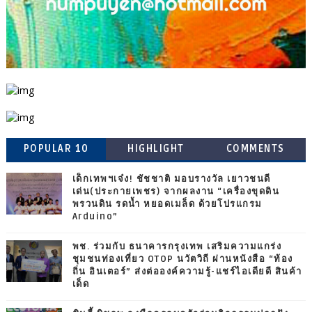
POPULAR 10
HIGHLIGHT
COMMENTS
เด็กเทพฯเจ๋ง! ชัชชาติ มอบรางวัล เยาวชนดี
เด่น(ประกายเพชร) จากผลงาน “เครื่องขุดดิน
พรวนดิน รดน้ำ หยอดเมล็ด ด้วยโปรแกรม
Arduino”
พช. ร่วมกับ ธนาคารกรุงเทพ เสริมความแกร่ง
ชุมชนท่องเที่ยว OTOP นวัตวิถี ผ่านหนังสือ “ท้อง
ถิ่น อินเตอร์” ส่งต่อองค์ความรู้-แชร์ไอเดียดี สินค้า
เด็ด