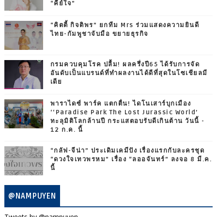
“คีย์ใจ”
“คิตตี้ กิจติพร” ยกทีม Mrs ร่วมแสดงความยินดี
ไทย-กัมพูชาจับมือ ขยายธุรกิจ
กรมควบคุมโรค ปลื้ม! ผลครึ่งปี65 ได้รับการจัด
อันดับเป็นแบรนด์ที่ทำผลงานได้ดีที่สุดในโซเชียลมี
เดีย
พาราไดซ์ พาร์ค แตกตื่น! ไดโนเสาร์บุกเมือง
‘‘Paradise Park The Lost Jurassic World’
ทะลุมิติโลกล้านปี กระแสตอบรับดีเกินต้าน วันนี้ -
12 ก.ค. นี้
“กลัฟ-จีน่า” ประเดิมเคมีปัง เรื่องแรกกับละครชุด
“ดวงใจเทวพรหม” เรื่อง “ลออจันทร์” ลงจอ 8 มี.ค.
นี้
@NAMPUYEN
Tweets by @nampuyen