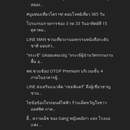
สยอง...
#บูมท่องเที่ยวโคราช! ตอบโจทย์เที่ยว 365 วัน
โปรแกรมรายการช่อง 3 กด 33 วันอาทิตย์ที่ 15
ตุลาคม...
LINE MAN ชวนเที่ยวงานมหกรรมหนังสือระดับ
ชาติ มอบส่ว...
“จระเข้” ปล่อยแคมเปญ “จระเข้ผู้นำนวัตกรรมงาน
พื้น อ...
พช.ชวนช้อป OTOP Premium บริเวณชั้น 4
ภายในอาคารผู้...
LINE ส่งเสริมแนวคิด “เซลฟ์แคร์” ดึงผู้เชี่ยวชาญ
ชวน...
ไขข้อข้องใจรถยนต์ไฟฟ้า ร้านเด็ดขวัญใจชาว
ออฟฟิศ ภาค...
ยี้... ความเผ็ช ของ Gang หญิงคณิกา แห่ง โรงแม่
แฟง ...