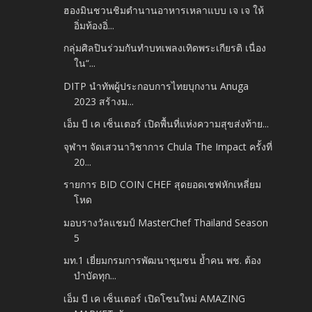
ฮองมินชวนชิมตำนานอาหารเหลาแบบ เจ เจ ให้
อิ่มท้องอิ่...
กลุ่มศิลปินร่วมกันทำบทเพลงเทิดพระเกียรติ เนื่อง
ใน“...
DITP นำทัพผู้ประกอบการไทยบุกงาน Anuga
2023 สร้างม...
เอ็ม บี เค เซ็นเตอร์ เปิดพื้นที่แห่งความสุขส่งท้าย...
จุฬาฯ จัดเสวนาวิชาการ Chula The Impact ครั้งที่
20...
รายการ BID COIN CHEF สุดยอดเชฟหักเหลี่ยม
โหด
มอบรางวัลแชมป์ MasterChef Thailand Season
5
มท.1 เยี่ยมกรมการพัฒนาชุมชน ย้ำคน พช. ต้อง
บำบัดทุก...
เอ็ม บี เค เซ็นเตอร์ เปิดโซนใหม่ AMAZING