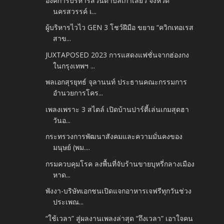
องค์การบริหารส่วนตำบลเก้าเลี้ยว จังหวัด
นครสวรรค์ เ...
ผู้บริหารไวไว GEN 3 โชว์ฝีมือ ขยาย “ควิกเทอเรส
สาข...
JUXTAPOSED 2023 การแสดงแฟชั่นจากฮ่องกง
ในกรุงเทพฯ ...
พลเอกสุรยุทธ์ จุลานนท์ ประธานคณะกรรมการ
อำนวยการโคร...
เพลงเพราะ 3 สไตล์ เปิดบ้านปาร์ตี้เล่นเกมสุดฮา
วันอ...
กระทรวงการพัฒนาสังคมและ​ความมั่นคงของ​
มนุษย์​ (พม....
กรมควบคุมโรค ลงพื้นที่จับร้านขายบุหรี่กลางเมือง
หาด...
พังงา-บริษัทเอกชนเปิดแจกอาหารเจฟรีทุกวันช่วง
ประเพณ...
“ใช้เวลา” สู่ผลงานเพลงล่าสุด “ถึงเวลา” เอาใจคน