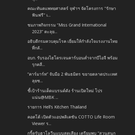
คณะทันตแพทยศาสตร์ จุฬาฯ จัดโครงการ "รักษา
ฟันฟรี" เ...
ชมภาพกิจกรรม “Miss Grand International
2023” ตะลุย...
อธิบดีกรมควบคุมโรค เยี่ยมให้กำลังใจแรงงานไทย
ที่กลั...
อบก. รับรองไฮโดรเจนคาร์บอนต่ำจากบีไอจี พร้อม
รุกคลี...
“คาร์มาร์ท” จับมือ 2 พันธมิตร ขยายตลาดประเทศ
ลุยซ...
ชี้เป้าร้านเด็ดแบรนด์ดัง ร้านเปิดใหม่ โปร
แน่น@MBK ...
รายการ Hell’s Kitchen Thailand
คอตโต้ เปิดตัวแอปพลิเคชัน COTTO Life Room
Viewer ร...
กรี้ดรับฮาโลวีนแบบสุดเสียง เตรียมพบ “สวนสนุก