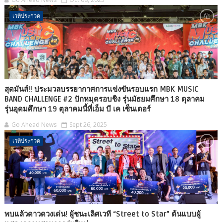
เวทีประกวด
สุดมันส์!! ประมวลบรรยากาศการแข่งขันรอบแรก MBK MUSIC
BAND CHALLENGE #2 ปักหมุดรอบชิง รุ่นมัธยมศึกษา 18 ตุลาคม
รุ่นอุดมศึกษา 19 ตุลาคมนี้ที่เอ็ม บี เค เซ็นเตอร์
Go Ahead News
Sept 26, 2025
เวทีประกวด
พบแล้วดาวดวงเด่น! ผู้ชนะเลิศเวที “Street to Star” ต้นแบบผู้