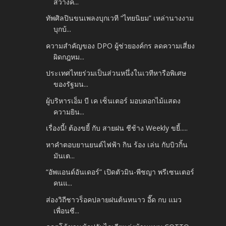
สว่างค...
ทัพศิลปินขนเพลงบุกเวที “ไทยนิยม” เหล่านางงาม
บุกบ้...
ความสำคัญของ DPO ผู้ช่วยองค์กร ลดความเสี่ยง
ผิดกฎหม...
ประเทศไทยร่วมเป็นส่วนหนึ่งในเวทีหารือพิเศษ
ของรัฐมน...
ผู้บริหารเอ็ม บี เค เซ็นเตอร์ มอบดอกไม้แสดง
ความยิน...
เรื่องนี้! ต้องขยี้ กับ สายฝน ชีช้าง Weekly ขยี้.....
หาคำตอบยานยนต์ไฟฟ้า กิน ร้อง เล่น กับบิวกิ้น
มันเต...
“อัพแอนด์อันเดอร์” เปิดตัวมิน-พีชญา พรีเซนเตอร์
คนแ...
ส่องวิถีชาวร็อคปลายฝนต้นหนาว อี๊ด​ กบ แมว
เพื่อนซี...