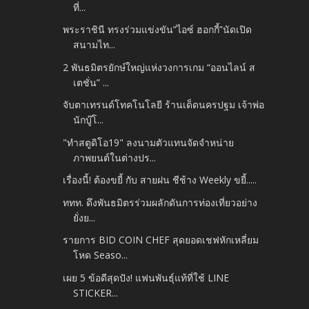
ที่...
พระราชินี ทรงร่วมแข่งขัน”ไอซ์ ฮอกกี้”นัดเปิด
สนามไท...
2 พันธมิตรยักษ์ใหญ่แห่งวงการเกม “ออนไลน์ ส
เตชั่น” ...
จับตาเทรนด์โทคโนโลยี ร้านเด็ดนครปฐม เจ้าพ่อ
นักบู๊โ...
"ทำสตูดิโอ19" ลงนามตัวแทนจัดจำหน่าย
ภาพยนต์ในต่างปร...
เรื่องนี้! ต้องขยี้ กับ สายฝน ชีช้าง Weekly ขยี้.....
ททท. ดึงพันธมิตรร่วมผลักดันการท่องเที่ยวอย่าง
ยั่งย...
รายการ BID COIN CHEF สุดยอดเชฟหักเหลี่ยม
โหด Seaso...
เผย 5 ข้อดีสุดปัง! แฟนพันธุ์แท้ที่ใช้ LINE
STICKER...