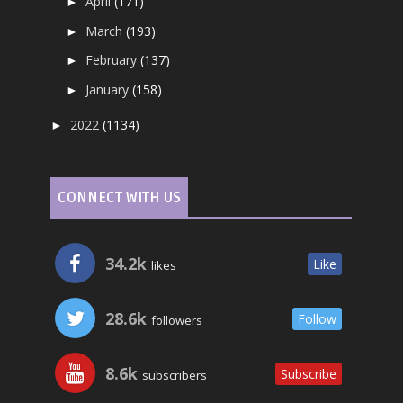
April
(171)
►
March
(193)
►
February
(137)
►
January
(158)
►
2022
(1134)
►
CONNECT WITH US
34.2k
Like
likes
28.6k
Follow
followers
8.6k
Subscribe
subscribers