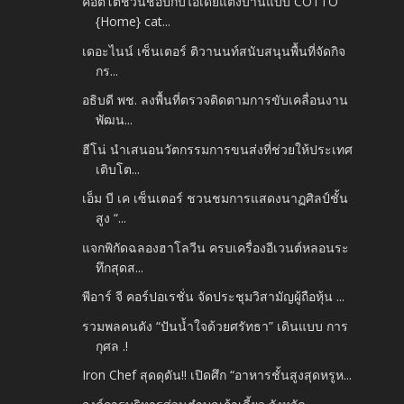
คอตโต้ชวนช้อปกับไอเดียแต่งบ้านแบบ COTTO
{Home} cat...
เดอะไนน์ เซ็นเตอร์ ติวานนท์สนับสนุนพื้นที่จัดกิจ
กร...
อธิบดี พช. ลงพื้นที่ตรวจติดตามการขับเคลื่อนงาน
พัฒน...
ฮีโน่ นำเสนอนวัตกรรมการขนส่งที่ช่วยให้ประเทศ
เติบโต...
เอ็ม บี เค เซ็นเตอร์ ชวนชมการแสดงนาฏศิลป์ชั้น
สูง “...
แจกพิกัดฉลองฮาโลวีน ครบเครื่องอีเวนต์หลอนระ
ทึกสุดส...
พีอาร์ จี คอร์ปอเรชั่น จัดประชุมวิสามัญผู้ถือหุ้น ...
รวมพลคนดัง “ปันน้ำใจด้วยศรัทธา” เดินแบบ การ
กุศล .!
Iron Chef สุดดุดัน!! เปิดศึก “อาหารชั้นสูงสุดหรูห...