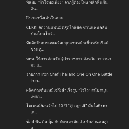
พิสมัย "หัวใจพอเพียง" จากผู้ต้องโทษ พลิกฟื้นผืน
ดิน...
ถึงเวลานั่งเล่นในสวน
CEKKI จัดงานแฟนมีตสุดใกล้ชิด ชวนแฟนคลับ
ร่วมโยนโบว์...
ทัพศิลปินสุดฮอตพร้อมบุกลานหน้าเซ็นทรัลเวิลด์
ชวนทุ...
ททท. ให้การต้อนรับ ผู้ว่าราชการ จังหวัด วากานา
มะ แ...
รายการ Iron Chef Thailand One On One Battle
Iron...
ผลิตภัณฑ์บะหมี่เจกึ่งสำเร็จรูป “ไวไว” สนับสนุน
เทศก...
โมเมนต์ย้อนวัยไป 10 ปี "ตุ๊ก ญาณี" มั่นใจธีรพร
เล...
ช้อป ฟิน กิน คุ้ม กับบัตรเครดิต ttb รับส่วนลดสูง
สุ...