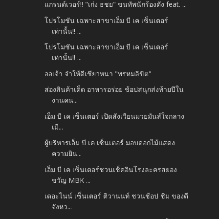
แกรนด์เวอร์!! "เก่ง​ ธชย" ขนทัพนักร้องดัง​ feat.​ ...
โปรโมชัน เฉพาะสาขาเอ็ม บี เค เซ็นเตอร์
เท่านั้น!! ...
โปรโมชัน เฉพาะสาขาเอ็ม บี เค เซ็นเตอร์
เท่านั้น!! ...
ออเจ้า จำให้ดีเชียวหนา "พรหมลิขิต"
ส่องสินค้าเด็ด อาหารอร่อย ช้อปสนุกส่งท้ายปีใน
งานคน...
เอ็ม บี เค เซ็นเตอร์ เปิดสังเวียนมวยมันส์ใจกลาง
เมื...
ผู้บริหารเอ็ม บี เค เซ็นเตอร์ มอบดอกไม้แสดง
ความยิน...
เอ็ม บี เค เซ็นเตอร์ชวนเช็คอินโรงละครสยอง
ขวัญ MBK ...
เดอะไนน์ เซ็นเตอร์ ติวานนท์ ชวนช้อป ชิม ของดี
จังหว...