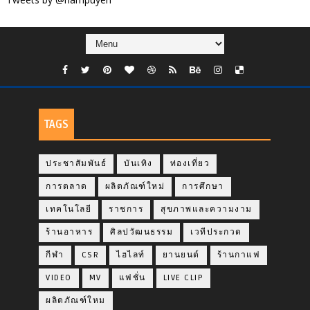
TAGS
ประชาสัมพันธ์
บันเทิง
ท่องเที่ยว
การตลาด
ผลิตภัณฑ์ใหม่
การศึกษา
เทคโนโลยี
ราชการ
สุขภาพและความงาม
ร้านอาหาร
ศิลปวัฒนธรรม
เวทีประกวด
กีฬา
CSR
ไฮไลท์
ยานยนต์
ร้านกาแฟ
VIDEO
MV
แฟชั่น
LIVE CLIP
ผลิตภัณฑ์ใหม