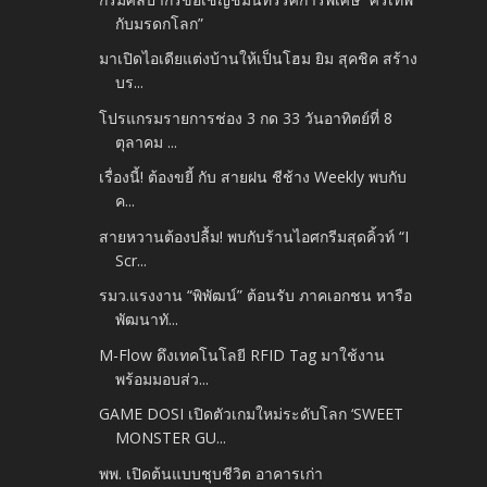
กับมรดกโลก”
มาเปิดไอเดียแต่งบ้านให้เป็นโฮม ยิม สุคชิค สร้าง
บร...
โปรแกรมรายการช่อง 3 กด 33 วันอาทิตย์ที่ 8
ตุลาคม ...
เรื่องนี้! ต้องขยี้ กับ สายฝน ชีช้าง Weekly พบกับ
ค...
สายหวานต้องปลื้ม! พบกับร้านไอศกรีมสุดคิ้วท์ “I
Scr...
รมว.แรงงาน “พิพัฒน์” ต้อนรับ ภาคเอกชน หารือ
พัฒนาทั...
M-Flow ดึงเทคโนโลยี RFID Tag มาใช้งาน
พร้อมมอบส่ว...
GAME DOSI เปิดตัวเกมใหม่ระดับโลก ‘SWEET
MONSTER GU...
พพ. เปิดต้นแบบชุบชีวิต อาคารเก่า