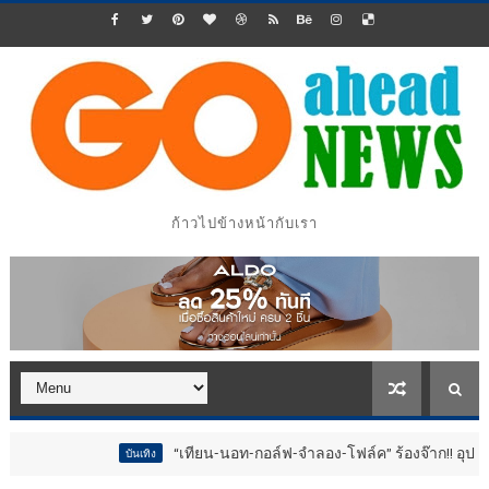
ก้าวไปข้างหน้ากับเรา
“เทียน-นอท-กอล์ฟ-จำลอง-โฟล์ค” ร้องจ๊าก!! อุปกรณ์ม่วนจอยง
บันเทิง