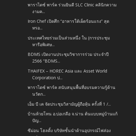
พาราไดซ์ พาร์ค ร่วมยินดี SLC Clinic คลินิกความ
งามค...
Iron Chef เปิดศึก “อาหารใต้เผ็ดร้อนแรง” สุด
หรอ...
ประเทศไทยร่วมเป็นส่วนหนึ่ง ใน (การประชุม
หารือพิเศษ...
BDMS เปิดงานประชุมวิชาการร่วม ประจำปี
2566 “BDMS...
THAIFEX – HOREC Asia และ Asset World
Corporation ป...
พาราไดซ์ พาร์ค สนับสนุนพื้นที่อบรมความรู้ด้าน
นวัตก...
เอ็ม บี เค จัดประชุมวิสามัญผู้ถือหุ้น ครั้งที่ 1 /...
บ้านห้วยโทน อ.บ่อเกลือ จ.น่าน ต้นแบบหมู่บ้านแก้
ปัญ...
ซีม่อน โฮลดิ้ง บริษัทชั้นนำด้านอุปกรณ์ไฟส่อง