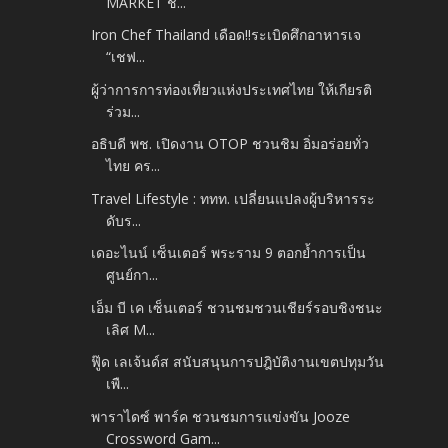
MARKET ชั...
Iron Chef Thailand เดือด!!ระเบิดศึกอาหารเจ
“เชฟ...
ผู้ว่าการการท่องเที่ยวแห่งประเทศไทย ให้เกียรติ
ร่วม...
อธิบดี พช. เปิดงาน OTOP ชวนชิม อิ่มอร่อยทั่ว
ไทย คร...
Travel Lifestyle : ททท. เปลี่ยนแปลงผู้บริหารระ
ดับร...
เดอะไนน์ เซ็นเตอร์ พระราม 9 ตอกย้ำการเป็น
ศูนย์กา...
เอ็ม บี เค เซ็นเตอร์ ชวนชมชวนเชียร์รอบชิงชนะ
เลิศ M...
ฟู๊ด เลเจ้นด์ส สนับสนุนการปฎิบัติงานเขตปทุมวัน
เพื...
พาราไดซ์ พาร์ค ชวนชมการแข่งขัน Jooze
Crossword Gam...