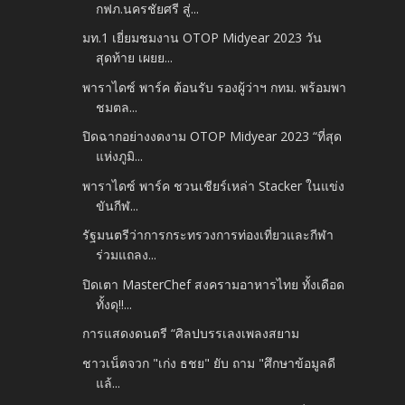
กฟภ.นครชัยศรี สู่...
มท.1 เยี่ยมชมงาน OTOP Midyear 2023 วัน
สุดท้าย เผยย...
พาราไดซ์ พาร์ค ต้อนรับ รองผู้ว่าฯ กทม. พร้อมพา
ชมตล...
ปิดฉากอย่างงดงาม OTOP Midyear 2023 “ที่สุด
แห่งภูมิ...
พาราไดซ์ พาร์ค ชวนเชียร์เหล่า Stacker ในแข่ง
ขันกีฬ...
รัฐมนตรีว่าการกระทรวงการท่องเที่ยวและกีฬา
ร่วมแถลง...
ปิดเตา MasterChef สงครามอาหารไทย ทั้งเดือด
ทั้งดุ!!...
การแสดงดนตรี “ศิลปบรรเลงเพลงสยาม
ชาวเน็ตจวก "เก่ง​ ธชย" ยับ​ ถาม​ "ศึกษาข้อมูลดี
แล้...