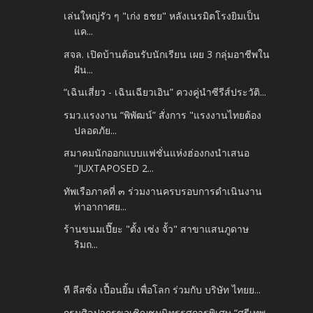
เล่นใหญ่รัว​ ๆ​ "เก่ง​ ธชย" หลังเนรมิตโรงยิมเป็น
แค...
สจล. เปิดบ้านต้อนรับนักเรียน เผย 3 กลุ่มอาชีพใน
ฝัน...
“เฉินเสี่ยว - เฉินเฉียวเอิน” ควงคู่นำซีรีส์ประวัติ...
รมว.แรงงาน “พิพัฒน์” สั่งการ "แรงงานไทยต้อง
ปลอดภัย...
สมาคมนักออกแบบแฟชั่นแห่งฮ่องกงนำเสนอ
"JUXTAPOSED 2...
ทัพเรือภาคที่ ๓ ร่วมงานครบรอบการดำเนินงาน
ท่าอากาศย...
ร้านขนมเปี๊ยะ "ตั้ง เซ่ง จั้ว" สาขาแสนภูดาษ
ริมถ...
ที ลีสซิ่ง เปื้อนยิ้ม เพื่อโลก ร่วมกับ บริษัท ไทยย...
กรมศิลปากรขอเชิญชมนิทรรศการพิเศษ “ศรีเทพ