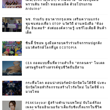
เด่น(ประกายเพชร) จากผลงาน “เครื่องขุดดิน
พรวนดิน รดน้ำ หยอดเมล็ด ด้วยโปรแกรม
Arduino”
พช. ร่วมกับ ธนาคารกรุงเทพ เสริมความแกร่ง
ชุมชนท่องเที่ยว OTOP นวัตวิถี ผ่านหนังสือ “ท้อง
ถิ่น อินเตอร์” ส่งต่อองค์ความรู้-แชร์ไอเดียดี สินค้า
เด็ด
ซินดี้ บิชอพ จูงมือครอบครัวร่วมกิจกรรมปลูกฝัง
แนวคิดรักษ์โลกที่บูธ ECOTOPIA
CEA ถอดแบบพื้นที่ความสำเร็จ “สกลนคร” โมเดล
เศรษฐกิจสร้างสรรค์ชุบชีวิตถิ่นอีสาน
กระหึ่มโลก ดอนน่าสปอร์ตนำนักบิดโมโต้จีพี ปะทะ
นักบิดไทยทำกิจกรรมสร้างไวรัลใหม่ โมโตจีพี vs
มวยไทย
PEAKSayaa! ผู้สร้างตำนานบทใหม่ จับไมค์ร้อง
เพลง พร้อมอินเนอร์มาเต็มกับซิงเกิ้ลแรกในชีวิต