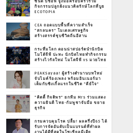
ซินดี้ บิชอพ จูงมือครอบครัวร่วม
กิจกรรมปลูกฝังแนวคิดรักษ์โลกที่บูธ
ECOTOPIA
CEA ถอดแบบพื้นที่ความสำเร็จ
“สกลนคร” โมเดลเศรษฐกิจ
สร้างสรรค์ชุบชีวิตถิ่นอีสาน
กระหึ่มโลก ดอนน่าสปอร์ตนำนักบิด
โมโต้จีพี ปะทะ นักบิดไทยทำกิจกรรม
สร้างไวรัลใหม่ โมโตจีพี vs มวยไทย
PEAKSayaa! ผู้สร้างตำนานบทใหม่
จับไมค์ร้องเพลง พร้อมอินเนอร์มา
เต็มกับซิงเกิ้ลแรกในชีวิต “คีย์ใจ”
“คิตตี้ กิจติพร” ยกทีม Mrs ร่วมแสดง
ความยินดี ไทย-กัมพูชาจับมือ ขยาย
ธุรกิจ
กรมควบคุมโรค ปลื้ม! ผลครึ่งปี65 ได้
รับการจัดอันดับเป็นแบรนด์ที่ทำผล
งานได้ดีที่สุดในโซเชียลมีเดีย