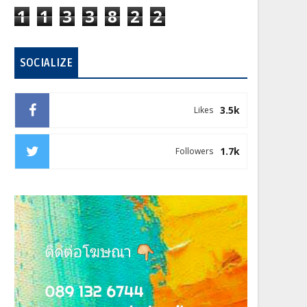
1
1
3
3
8
2
2
SOCIALIZE
3.5k
Likes
1.7k
Followers