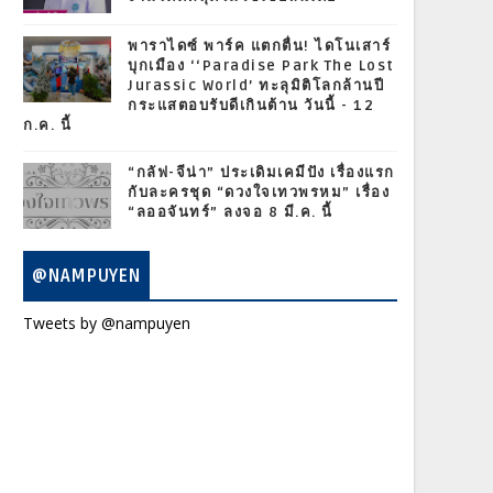
พาราไดซ์ พาร์ค แตกตื่น! ไดโนเสาร์
บุกเมือง ‘‘Paradise Park The Lost
Jurassic World’ ทะลุมิติโลกล้านปี
กระแสตอบรับดีเกินต้าน วันนี้ - 12
ก.ค. นี้
“กลัฟ-จีน่า” ประเดิมเคมีปัง เรื่องแรก
กับละครชุด “ดวงใจเทวพรหม” เรื่อง
“ลออจันทร์” ลงจอ 8 มี.ค. นี้
@NAMPUYEN
Tweets by @nampuyen