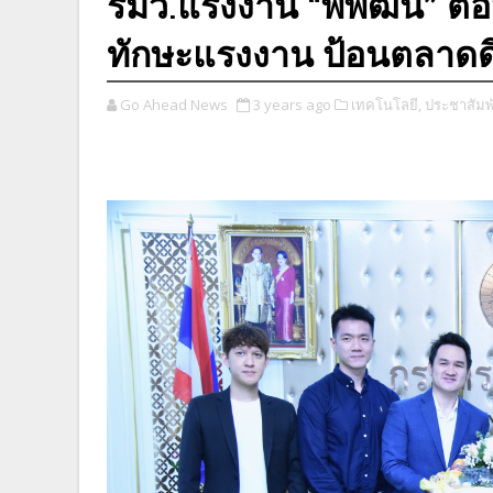
รมว.แรงงาน “พิพัฒน์” ต
ทักษะแรงงาน ป้อนตลาดดิ
Go Ahead News
3 years ago
เทคโนโลยี,
ประชาสัมพั