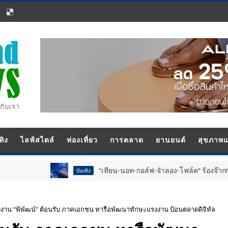
กับเรา
ทิง
ไลฟ์สไตล์
ท่องเที่ยว
การตลาด
ยานยนต์
สุขภาพ
“เทียน-นอท-กอล์ฟ-จำลอง-โฟล์ค” ร้องจ๊าก!! อุปกรณ์ม่วนจอยงานวัด
บันเทิง
งาน “พิพัฒน์” ต้อนรับ ภาคเอกชน หารือพัฒนาทักษะแรงงาน ป้อนตลาดดิจิทัล