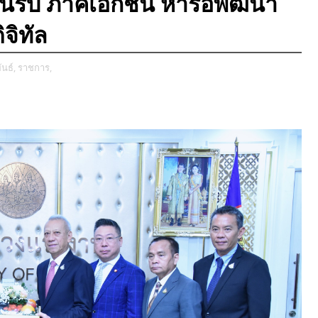
้อนรับ ภาคเอกชน หารือพัฒนา
จิทัล
นธ์,
ราชการ,