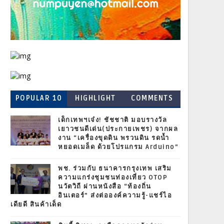
POPULAR 10
HIGHLIGHT
COMMENTS
เด็กเทพฯเจ๋ง! ชัชชาติ มอบรางวัล
เยาวชนดีเด่น(ประกายเพชร) จากผล
งาน “เครื่องขุดดิน พรวนดิน รดน้ำ
หยอดเมล็ด ด้วยโปรแกรม Arduino”
พช. ร่วมกับ ธนาคารกรุงเทพ เสริม
ความแกร่งชุมชนท่องเที่ยว OTOP
นวัตวิถี ผ่านหนังสือ “ท้องถิ่น
อินเตอร์” ส่งต่อองค์ความรู้-แชร์ไอ
เดียดี สินค้าเด็ด