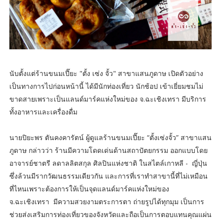
นับตั้งแต่ร้านขนมเปี๊ยะ "ตั้ง เซ่ง จั้ว" สาขาแสนภูดาษ เปิดตัวอย่าง
เป็นทางการไปก่อนหน้านี้ ได้มีนักท่องเที่ยว นักช้อป เข้าเยี่ยมชมไม่
ขาดสายเพราะเป็นแลนด์มาร์คแห่งใหม่ของ จ.ฉะเชิงเทรา มีบริการ
ทั้งอาหารและเครื่องดื่ม
นายปิยะพร ตันคงคารัตน์ ผู้ดูแลร้านขนมเปี๊ยะ “ตั้งเซ่งจั้ว” สาขาแสน
ภูดาษ กล่าวว่า ร้านมีความโดดเด่นด้านสถาปัตยกรรม ออกแบบโดย
อาจารย์ชาตรี ลดาลลิตสกุล ศิลปินแห่งชาติ ในสไตล์เกาหลี - ญี่ปุ่น
ซึ่งล้วนมีรากวัฒนธรรมเดียวกัน และการที่เราทำสาขานี้ที่ไม่เหมือน
ที่ไหนเพราะต้องการให้เป็นจุดแลนด์มาร์คแห่งใหม่ของ
จ.ฉะเชิงเทรา มีความสวยงามตระการตา ถ่ายรูปได้ทุกมุม เป็นการ
ช่วยส่งเสริมการท่องเที่ยวของจังหวัดและถือเป็นการตอบแทนคุณแผ่น