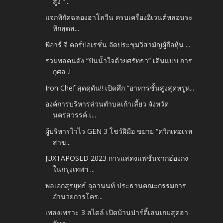
สูง “...
แจกพิกัดฉลองฮาโลวีน ครบเครื่องอีเวนต์หลอนระ
ทึกสุดส...
พีอาร์ จี คอร์ปอเรชั่น จัดประชุมวิสามัญผู้ถือหุ้น ...
รวมพลคนดัง “ปันน้ำใจด้วยศรัทธา” เดินแบบ การ
กุศล .!
Iron Chef สุดดุดัน!! เปิดศึก “อาหารชั้นสูงสุดหรูห...
องค์การบริหารส่วนตำบลเก้าเลี้ยว จังหวัด
นครสวรรค์ เ...
ผู้บริหารไวไว GEN 3 โชว์ฝีมือ ขยาย “ควิกเทอเรส
สาข...
JUXTAPOSED 2023 การแสดงแฟชั่นจากฮ่องกง
ในกรุงเทพฯ ...
พลเอกสุรยุทธ์ จุลานนท์ ประธานคณะกรรมการ
อำนวยการโคร...
เพลงเพราะ 3 สไตล์ เปิดบ้านปาร์ตี้เล่นเกมสุดฮา