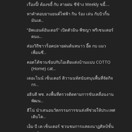
เรื่องนี้! ต้องขยี้ กับ สายฝน ชีช้าง Weekly ขยี้.....
หาคำตอบยานยนต์ไฟฟ้า กิน ร้อง เล่น กับบิวกิ้น
มันเต...
“อัพแอนด์อันเดอร์” เปิดตัวมิน-พีชญา พรีเซนเตอร์
คนแ...
ส่องวิถีชาวร็อคปลายฝนต้นหนาว อี๊ด​ กบ แมว
เพื่อนซี...
คอตโต้ชวนช้อปกับไอเดียแต่งบ้านแบบ COTTO
{Home} cat...
เดอะไนน์ เซ็นเตอร์ ติวานนท์สนับสนุนพื้นที่จัดกิจ
กร...
อธิบดี พช. ลงพื้นที่ตรวจติดตามการขับเคลื่อนงาน
พัฒน...
ฮีโน่ นำเสนอนวัตกรรมการขนส่งที่ช่วยให้ประเทศ
เติบโต...
เอ็ม บี เค เซ็นเตอร์ ชวนชมการแสดงนาฏศิลป์ชั้น