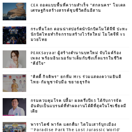
CEA ถอดแบบพื้นที่ความสำเร็จ “สกลนคร” โมเดล
เศรษฐกิจสร้างสรรค์ชุบชีวิตถิ่นอีสาน
กระหึ่มโลก ดอนน่าสปอร์ตนำนักบิดโมโต้จีพี ปะทะ
นักบิดไทยทำกิจกรรมสร้างไวรัลใหม่ โมโตจีพี vs
มวยไทย
PEAKSayaa! ผู้สร้างตำนานบทใหม่ จับไมค์ร้อง
เพลง พร้อมอินเนอร์มาเต็มกับซิงเกิ้ลแรกในชีวิต
“คีย์ใจ”
“คิตตี้ กิจติพร” ยกทีม Mrs ร่วมแสดงความยินดี
ไทย-กัมพูชาจับมือ ขยายธุรกิจ
กรมควบคุมโรค ปลื้ม! ผลครึ่งปี65 ได้รับการจัด
อันดับเป็นแบรนด์ที่ทำผลงานได้ดีที่สุดในโซเชียลมี
เดีย
พาราไดซ์ พาร์ค แตกตื่น! ไดโนเสาร์บุกเมือง
‘‘Paradise Park The Lost Jurassic World’