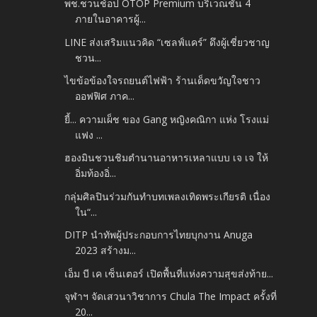
พช.ชวนช้อป OTOP Premium บริเวณชั้น 4
ภายในอาคารผู้...
LINE ส่งเสริมแนวคิด “เซลฟ์แคร์” ดึงผู้เชี่ยวชาญ
ชวน...
ไขข้อข้องใจรถยนต์ไฟฟ้า ร้านเด็ดขวัญใจชาว
ออฟฟิศ ภาค...
ยี้... ความเผ็ช ของ Gang หญิงคณิกา แห่ง โรงแม่
แฟง ...
ฮองมินชวนชิมตำนานอาหารเหลาแบบ เจ เจ ให้
อิ่มท้องอิ่...
กลุ่มศิลปินร่วมกันทำบทเพลงเทิดพระเกียรติ เนื่อง
ใน“...
DITP นำทัพผู้ประกอบการไทยบุกงาน Anuga
2023 สร้างม...
เอ็ม บี เค เซ็นเตอร์ เปิดพื้นที่แห่งความสุขส่งท้าย...
จุฬาฯ จัดเสวนาวิชาการ Chula The Impact ครั้งที่
20...