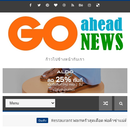
ก้าวไปข้างหน้ากับเรา
Restaurant War!!ครัวสุดเดือด พ่อค้าซ่าแม่ค้าแซ่บ..สติหลุด 
บันเทิง