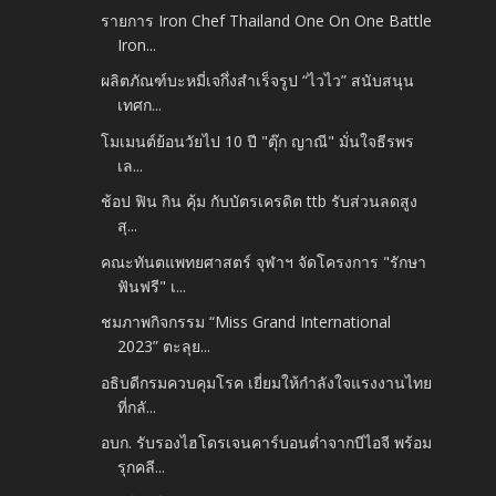
รายการ Iron Chef Thailand One On One Battle
Iron...
ผลิตภัณฑ์บะหมี่เจกึ่งสำเร็จรูป “ไวไว” สนับสนุน
เทศก...
โมเมนต์ย้อนวัยไป 10 ปี "ตุ๊ก ญาณี" มั่นใจธีรพร
เล...
ช้อป ฟิน กิน คุ้ม กับบัตรเครดิต ttb รับส่วนลดสูง
สุ...
คณะทันตแพทยศาสตร์ จุฬาฯ จัดโครงการ "รักษา
ฟันฟรี" เ...
ชมภาพกิจกรรม “Miss Grand International
2023” ตะลุย...
อธิบดีกรมควบคุมโรค เยี่ยมให้กำลังใจแรงงานไทย
ที่กลั...
อบก. รับรองไฮโดรเจนคาร์บอนต่ำจากบีไอจี พร้อม
รุกคลี...