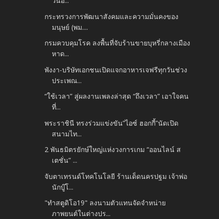
วันอ...
กระทรวงการพัฒนาสังคมและ​ความมั่นคงของ​
มนุษย์​ (พม....
กรมควบคุมโรค ลงพื้นที่จับร้านขายบุหรี่กลางเมือง
หาด...
พังงา-บริษัทเอกชนเปิดแจกอาหารเจฟรีทุกวันช่วง
ประเพณ...
“ใช้เวลา” สู่ผลงานเพลงล่าสุด “ถึงเวลา” เอาใจคน
ที่...
พระราชินี ทรงร่วมแข่งขัน”ไอซ์ ฮอกกี้”นัดเปิด
สนามไท...
2 พันธมิตรยักษ์ใหญ่แห่งวงการเกม “ออนไลน์ ส
เตชั่น” ...
จับตาเทรนด์โทคโนโลยี ร้านเด็ดนครปฐม เจ้าพ่อ
นักบู๊โ...
"ทำสตูดิโอ19" ลงนามตัวแทนจัดจำหน่าย
ภาพยนต์ในต่างปร...