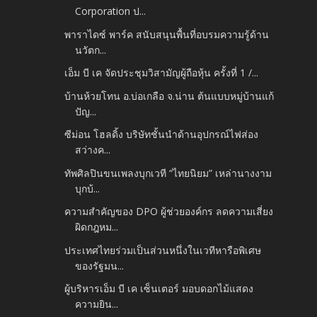
Corporation ป...
พาราไดซ์ พาร์ค สนับสนุนพื้นที่อบรมความรู้ด้าน
นวัตก...
เอ็ม บี เค จัดประชุมวิสามัญผู้ถือหุ้น ครั้งที่ 1 /...
บ้านห้วยโทน อ.บ่อเกลือ จ.น่าน ต้นแบบหมู่บ้านแก้
ปัญ...
ซีม่อน โฮลดิ้ง บริษัทชั้นนำด้านอุปกรณ์ไฟส่อง
สว่างค...
ทัพศิลปินขนเพลงบุกเวที “ไทยนิยม” เหล่านางงาม
บุกบ้...
ความสำคัญของ DPO ผู้ช่วยองค์กร ลดความเสี่ยง
ผิดกฎหม...
ประเทศไทยร่วมเป็นส่วนหนึ่งในเวทีหารือพิเศษ
ของรัฐมน...
ผู้บริหารเอ็ม บี เค เซ็นเตอร์ มอบดอกไม้แสดง
ความยิน...