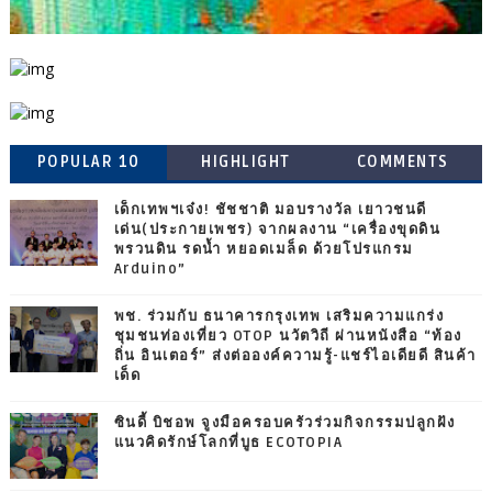
POPULAR 10
HIGHLIGHT
COMMENTS
เด็กเทพฯเจ๋ง! ชัชชาติ มอบรางวัล เยาวชนดี
เด่น(ประกายเพชร) จากผลงาน “เครื่องขุดดิน
พรวนดิน รดน้ำ หยอดเมล็ด ด้วยโปรแกรม
Arduino”
พช. ร่วมกับ ธนาคารกรุงเทพ เสริมความแกร่ง
ชุมชนท่องเที่ยว OTOP นวัตวิถี ผ่านหนังสือ “ท้อง
ถิ่น อินเตอร์” ส่งต่อองค์ความรู้-แชร์ไอเดียดี สินค้า
เด็ด
ซินดี้ บิชอพ จูงมือครอบครัวร่วมกิจกรรมปลูกฝัง
แนวคิดรักษ์โลกที่บูธ ECOTOPIA