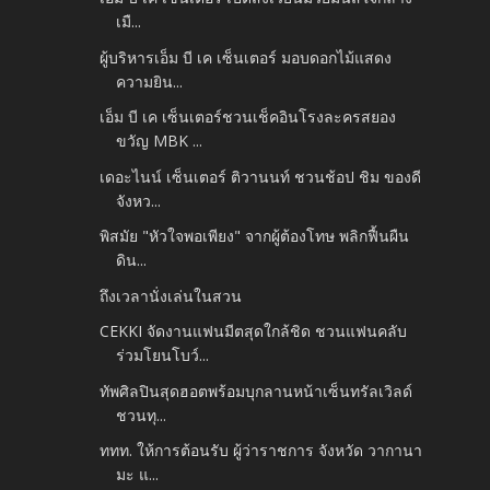
เมื...
ผู้บริหารเอ็ม บี เค เซ็นเตอร์ มอบดอกไม้แสดง
ความยิน...
เอ็ม บี เค เซ็นเตอร์ชวนเช็คอินโรงละครสยอง
ขวัญ MBK ...
เดอะไนน์ เซ็นเตอร์ ติวานนท์ ชวนช้อป ชิม ของดี
จังหว...
พิสมัย "หัวใจพอเพียง" จากผู้ต้องโทษ พลิกฟื้นผืน
ดิน...
ถึงเวลานั่งเล่นในสวน
CEKKI จัดงานแฟนมีตสุดใกล้ชิด ชวนแฟนคลับ
ร่วมโยนโบว์...
ทัพศิลปินสุดฮอตพร้อมบุกลานหน้าเซ็นทรัลเวิลด์
ชวนทุ...
ททท. ให้การต้อนรับ ผู้ว่าราชการ จังหวัด วากานา
มะ แ...