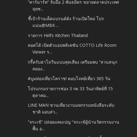
“คาร์มาร์ท” จับมือ 2 พันธมิตร ขยายตลาดประเทศ
ลุยซ...
ชี้เป้าร้านเด็ดแบรนด์ดัง ร้านเปิดใหม่ โปร
แน่น@MBK ...
รายการ Hell’s Kitchen Thailand
คอตโต้ เปิดตัวแอปพลิเคชัน COTTO Life Room
Viewer ร...
กรี้ดรับฮาโลวีนแบบสุดเสียง เตรียมพบ “สวนสนุก
สยอง...
#บูมท่องเที่ยวโคราช! ตอบโจทย์เที่ยว 365 วัน
โปรแกรมรายการช่อง 3 กด 33 วันอาทิตย์ที่ 15
ตุลาคม...
LINE MAN ชวนเที่ยวงานมหกรรมหนังสือระดับ
ชาติ มอบส่ว...
“จระเข้” ปล่อยแคมเปญ “จระเข้ผู้นำนวัตกรรมงาน
พื้น อ...