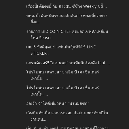
เรื่องนี้! ต้องขยี้ กับ สายฝน ชีช้าง Weekly ขยี้.....
ททท. ดึงพันธมิตรร่วมผลักดันการท่องเที่ยวอย่าง
ยั่งย...
รายการ BID COIN CHEF สุดยอดเชฟหักเหลี่ยม
โหด Seaso...
เผย 5 ข้อดีสุดปัง! แฟนพันธุ์แท้ที่ใช้ LINE
STICKER...
แกรนด์เวอร์!! "เก่ง​ ธชย" ขนทัพนักร้องดัง​ feat.​ ...
โปรโมชัน เฉพาะสาขาเอ็ม บี เค เซ็นเตอร์
เท่านั้น!! ...
โปรโมชัน เฉพาะสาขาเอ็ม บี เค เซ็นเตอร์
เท่านั้น!! ...
ออเจ้า จำให้ดีเชียวหนา "พรหมลิขิต"
ส่องสินค้าเด็ด อาหารอร่อย ช้อปสนุกส่งท้ายปีใน
งานคน...
เอ็ม บี เค เซ็นเตอร์ เปิดสังเวียนมวยมันส์ใจกลาง