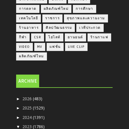
การตลาด
ผลิตภัณฑ์ใหม่
การศึกษา
เทคโนโลยี
ราชการ
สุขภาพและความงาม
ร้านอาหาร
ศิลปวัฒนธรรม
เวทีประกวด
กีฬา
CSR
ไฮไลท์
ยานยนต์
ร้านกาแฟ
VIDEO
MV
แฟชั่น
LIVE CLIP
ผลิตภัณฑ์ใหม
ARCHIVE
2026
(483)
►
2025
(1529)
►
2024
(1391)
►
2023
(1786)
▼