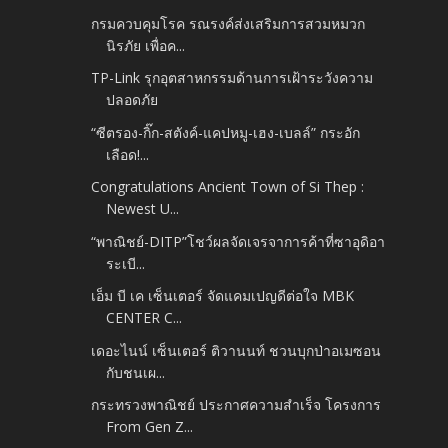
กรมควบคุมโรค รณรงค์ส่งเสริมการสวมหมวก
นิรภัย เพื่อค...
TP-Link รุกอุตสาหกรรมด้านการเฝ้าระวังความ
ปลอดภัย
“ซีตรอง-กิ๊ก-สตังค์-แคปหมู-เฮง-เบลล์” กระอัก
เลือด!...
Congratulations Ancient Town of Si Thep :
Newest U...
“พาณิชย์-DITP”โชว์ผลจัดเจรจาการค้าที่ซาอุดิอา
ระเบี...
เอ็ม บี เค เซ็นเตอร์ จัดแคมเปญดีต่อใจ MBK
CENTER C...
เดอะไนน์ เซ็นเตอร์ ติวานนท์ ชวนบุกป่าอเมซอน
กับชนเผ...
กระทรวงพาณิชย์ ประกาศความสำเร็จ โครงการ
From Gen Z...