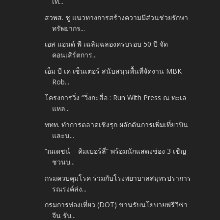
เที...
สวพส. ชู แนวทางการสร้างความมีส่วนช่วยรักษา
ทรัพยากร...
เอส แอนด์ พี เฉลิมฉลองครบรอบ 50 ปี จัด
คอนเสิร์ตการ...
เอ็ม บี เค เซ็นเตอร์ สนับสนุนพื้นที่จัดงาน MBK
Rob...
โครงการวิ่ง “วิ่งกะสื่อ : Run With Press ณ ทะเล
แหล...
ททท. ทำการตลาดเชิงรุก ผลักดันการเพิ่มเที่ยวบิน
และน...
“ณเดชน์ – คิมเบอร์ลี่” พร้อมนักแสดงช่อง 3 เชิญ
ชวนบ...
กรมควบคุมโรค ร่วมกับโรงพยาบาลสมุทรปราการ
รณรงค์ส่ง...
กรมการท่องเที่ยว (DOT) ขานรับนโยบายฟรีวีซ่า
จีน รับ...