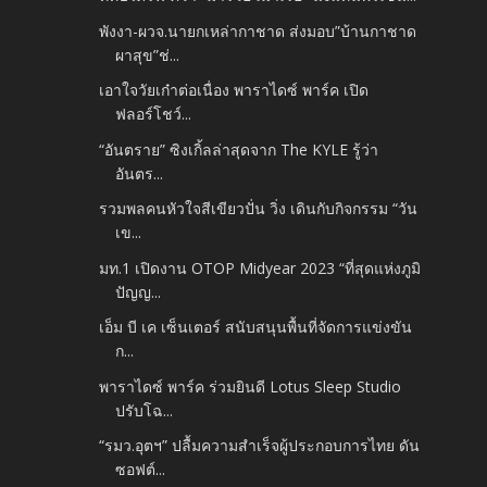
พังงา-ผวจ.นายกเหล่ากาชาด ส่งมอบ”บ้านกาชาด
ผาสุข”ช่...
เอาใจวัยเก๋าต่อเนื่อง พาราไดซ์ พาร์ค เปิด
ฟลอร์โชว์...
“อันตราย” ซิงเกิ้ลล่าสุดจาก The KYLE รู้ว่า
อันตร...
รวมพลคนหัวใจสีเขียวปั่น วิ่ง เดินกับกิจกรรม “วัน
เข...
มท.1 เปิดงาน OTOP Midyear 2023 “ที่สุดแห่งภูมิ
ปัญญ...
เอ็ม บี เค เซ็นเตอร์ สนับสนุนพื้นที่จัดการแข่งขัน
ก...
พาราไดซ์ พาร์ค ร่วมยินดี Lotus Sleep Studio
ปรับโฉ...
“รมว.อุตฯ” ปลื้มความสำเร็จผู้ประกอบการไทย ดัน
ซอฟต์...