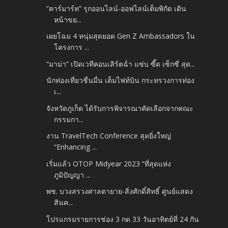
“คาร์มาร์ท” รุกออนไลน์-ออฟไลน์เต็มพิกัด เดิน
หน้าขย...
เผยโฉม 4 หนุ่มสุดยอด Gen Z Ambassadors ใน
โครงการ ...
“มาม่า” เปิดเวทีคอนเสิร์ตฉ่ำ แซ่บ ซี๊ด เซ็กซี่ สุด...
นักท่องเที่ยวชื่นมื่น เต็มไฟท์บิน กระทรวงการท่อง
เ...
จังหวัดภูเก็ต ได้รับการพิจารณาคัดเลือกจากคณะ
กรรมกา...
งาน TravelTech Conference สุดยิ่งใหญ่
“Enhancing ...
เริ่มแล้ว OTOP Midyear 2023 “ที่สุดแห่ง
ภูมิปัญญา ...
พช. บวงสรวงศาลตายาย-สิ่งศักดิ์สิทธิ์ ศูนย์แสดง
สินค...
โปรแกรมรายการช่อง 3 กด 33 วันอาทิตย์ที่ 24 กัน