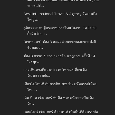
าการแก้ไ...
Best International Travel & Agency จัดงานยิ่ง
ใหญ่ฉ...
ภูมิธรรม” พบผู้ประกอบการไทยในงาน CAEXPO
ย้ำมีนโยบา...
“มาตาลดา” ช่อง 3 ละครถ่ายทอดพลังบวกแห่งปี
รับมอบป...
ช่อง 3 กวาด 6 สาขารางวัล นาฏราช ครั้งที่ 14
“สรยุท...
การเดินทางที่แสนประทับใจ ท่องเที่ยวเชิง
วัฒนธรรมกับ...
เที่ยวไปไหนดี กับภารกิจ 365 วัน มหัศจรรย์เมือง
ไทยเ...
เอ็ม บี เค เซ็นเตอร์ จับมือ ชมรมนักข่าวบันเทิง
จัด...
เดอะไนน์ เซ็นเตอร์ ติวานนท์ เปิดพื้นที่ต้อนรับพ่อ