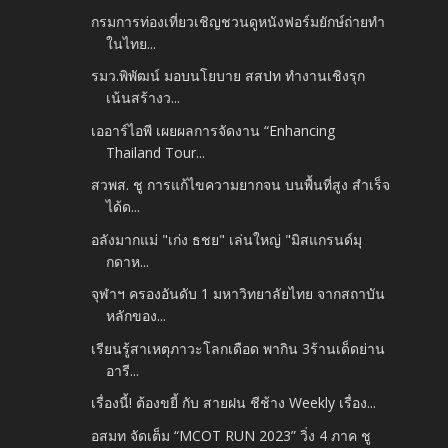
กรมการท่องเที่ยวเชิญชวนดูหนังฟอร์มยักษ์ถ่ายทำ
ในไทย...
รมว.พิพัฒน์ มอบนโยบาย สสปท ทำงานเชิงรุก
เน้นสร้างว...
เออาร์ไอพี เผยผลการจัดงาน “Enhancing
Thailand Tour...
สวพส. ชู การแก้ไขความยากจน บนพื้นที่สูง สำเร็จ
ได้ด...
อลังมากแม่​ "เก่ง​ ธชย" เล่นใหญ่​ "มิสแกรนด์มุ
กดาห...
จุฬาฯ ครองอันดับ 1 มหาวิทยาลัยไทย จากสถาบัน
หลักของ...
เรียนรู้สาเหตุภาวะโลกเดือด พากิน 3ร้านเด็ดย่าน
อารี...
เรื่องนี้! ต้องขยี้ กับ สายฝน ชีช้าง Weekly เรื่อง...
อสมท จัดเต็ม “MCOT RUN 2023” วิ่ง 4 ภาค ชู