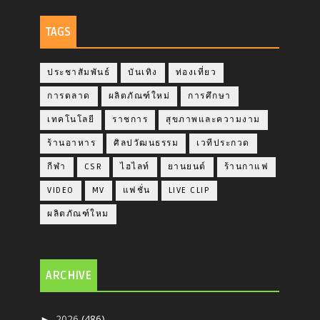
TAGS
ประชาสัมพันธ์
บันเทิง
ท่องเที่ยว
การตลาด
ผลิตภัณฑ์ใหม่
การศึกษา
เทคโนโลยี
ราชการ
สุขภาพและความงาม
ร้านอาหาร
ศิลปวัฒนธรรม
เวทีประกวด
กีฬา
CSR
ไฮไลท์
ยานยนต์
ร้านกาแฟ
VIDEO
MV
แฟชั่น
LIVE CLIP
ผลิตภัณฑ์ใหม
ARCHIVE
2026
(486)
►