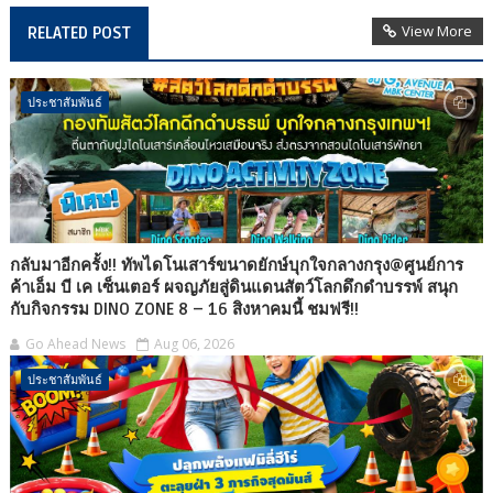
View More
RELATED POST
ประชาสัมพันธ์
กลับมาอีกครั้ง!! ทัพไดโนเสาร์ขนาดยักษ์บุกใจกลางกรุง@ศูนย์การ
ค้าเอ็ม บี เค เซ็นเตอร์ ผจญภัยสู่ดินแดนสัตว์โลกดึกดำบรรพ์ สนุก
กับกิจกรรม DINO ZONE 8 – 16 สิงหาคมนี้ ชมฟรี!!
Go Ahead News
Aug 06, 2026
ประชาสัมพันธ์