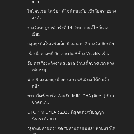
ยาย...
ไมโครเวฟ โตชิบา ดีไซน์ทันสมัย เข้ากับครัวอย่าง
ลงตัว
รางวัลนาฏราช ครั้งที่ 14 สาขาเกมส์โชว์ยอด
เยี่ยม
กลุ่มธุรกิจในเครือเอ็ม บี เค คว้า 2 รางวัลเกียรติย...
เรื่องนี้! ต้องขยี้ กับ สายฝน ชีช้าง Weekly เรื่อง...
อัปเดตเรื่องพลังงานสะอาด ร้านเด็ดบางแวก หวง
เฟยหงบู...
ช่อง 3 ส่งมอบถุงมือยางเกรดพรีเมี่ยม ให้กับเจ้า
หน้า...
พาราไดซ์ พาร์ค ต้อนรับ MIKUCHA (มิกุชา) ร้าน
ชาคุณภ...
OTOP MIDYEAR 2023 ที่สุดแห่งภูมิปัญญา
รังสรรค์จากก...
"ลูกทุ่งมหานคร" จัด​ "มหานครแฟมิลี่" พานั่งรถไฟ