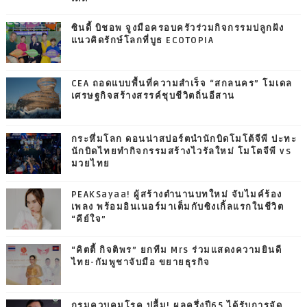
ซินดี้ บิชอพ จูงมือครอบครัวร่วมกิจกรรมปลูกฝัง
แนวคิดรักษ์โลกที่บูธ ECOTOPIA
CEA ถอดแบบพื้นที่ความสำเร็จ “สกลนคร” โมเดล
เศรษฐกิจสร้างสรรค์ชุบชีวิตถิ่นอีสาน
กระหึ่มโลก ดอนน่าสปอร์ตนำนักบิดโมโต้จีพี ปะทะ
นักบิดไทยทำกิจกรรมสร้างไวรัลใหม่ โมโตจีพี vs
มวยไทย
PEAKSayaa! ผู้สร้างตำนานบทใหม่ จับไมค์ร้อง
เพลง พร้อมอินเนอร์มาเต็มกับซิงเกิ้ลแรกในชีวิต
“คีย์ใจ”
“คิตตี้ กิจติพร” ยกทีม Mrs ร่วมแสดงความยินดี
ไทย-กัมพูชาจับมือ ขยายธุรกิจ
กรมควบคุมโรค ปลื้ม! ผลครึ่งปี65 ได้รับการจัด