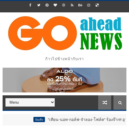
ก้าวไปข้างหน้ากับเรา
“เทียน-นอท-กอล์ฟ-จำลอง-โฟล์ค” ร้องจ๊าก!! อุปกรณ์ม่วนจอยงา
บันเทิง