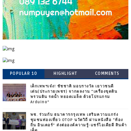
POPULAR 10
HIGHLIGHT
COMMENTS
เด็กเทพฯเจ๋ง! ชัชชาติ มอบรางวัล เยาวชนดี
เด่น(ประกายเพชร) จากผลงาน “เครื่องขุดดิน
พรวนดิน รดน้ำ หยอดเมล็ด ด้วยโปรแกรม
Arduino”
พช. ร่วมกับ ธนาคารกรุงเทพ เสริมความแกร่ง
ชุมชนท่องเที่ยว OTOP นวัตวิถี ผ่านหนังสือ “ท้อง
ถิ่น อินเตอร์” ส่งต่อองค์ความรู้-แชร์ไอเดียดี สินค้า
เด็ด