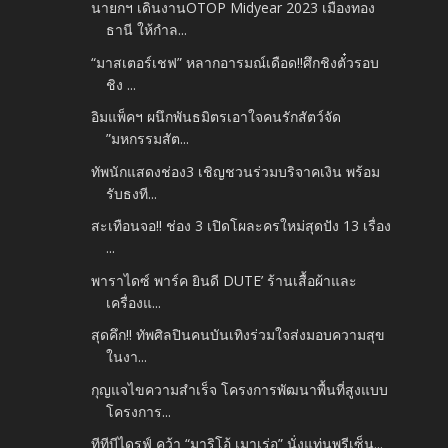
นายกฯ เดินงานOTOP Midyear 2023 เมืองทอง
ธานี ให้กำล...
“มาสเตอร์เชฟ” หลากอารมณ์เดือด!!ศึกชิงตั๋วรอบ
ชิง ...
อิมแพ็คฯ ผนึกพันธมิตรเอาใจคนรักสัตว์จัด
”มหกรรมสัต...
ทัพนักแสดงช่อง3 เชิญชวนร่วมบริจาคเงิน พร้อม
รับธงที...
สะเทือนจอ!! ช่อง 3 เปิดโผละครใหม่สุดปัง 13 เรื่อง
...
พาราไดซ์ พาร์ค ยินดี DUTE’ ร้านเสื้อผ้าและ
เครื่องแ...
สุดคึก!! ทัพศิลปินคนบันเทิงร่วมใจส่งมอบความสุข
ในงา...
กุญแจไขความสำเร็จ โครงการพัฒนาพื้นที่สูงแบบ
โครงการ...
ทีทีบีไดรฟ์ คว้า “มาริโอ้ เมาเร่อ” นั่งแท่นพรีเซ็น...