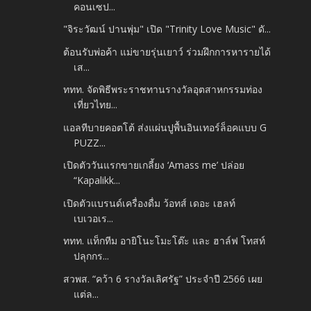
คอนเซป...
"จิระวัฒน์​ ปานพุ่ม" เปิด​ "Trinity Love Music" ดั...
ต้อนรับพ่อค้า แม่ขายรุ่นเยาว์ ร่วมฝึกการหารายได้
เส...
ททท. จัดพิธีพระราชทานรางวัลอุตสาหกรรมท่อง
เที่ยวไทย...
แอลทีบายคอตโต้ ส่งแผ่นปูพื้นอินเทอร์ล็อคแบบ G
PUZZ...
เปิดตัววันแรกขายเกลี้ยง ‘Amass me’ ปล่อย
“Kapalikk...
เปิดตัวแบรนด์เครื่องดื่ม ว้อทส์ เดอะ เฮลท์
เบเวอเร...
ททท. แท็กทีม อายิโนะโมะโต๊ะ และ ฮาล์ฟ โทสท์
ปลุกกร...
สวพส. “คว้า 6 รางวัลเลิศรัฐ” ประจำปี 2566 เผย
แต่ล...