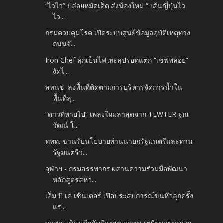
“ไวไว” ปล่อยหมัดเด็ด ส่งน้องใหม่ “ เส้นญี่ปุ่นไว
ไว...
กรมควบคุมโรค เปิดระบบศูนย์ข้อมูลอุบัติเหตุทาง
ถนนจั...
Iron Chef ลุกเป็นไฟ..ทะลุปรอทแตก “เชฟพลอย”
งัดไ...
สทนช. ลงพื้นที่ติดตามการบริหารจัดการน้ำใน
พื้นที่ลุ...
“ดาวที่หายไป” เพลงใหม่ล่าสุดจาก TEWTER ฐณ
วัฒน์ โ...
ททท. ขานรับนโยบายท่านนายกรัฐมนตรีและท่าน
รัฐมนตรีว่...
จุฬาฯ - กรมสรรพากร ผสานความร่วมมือพัฒนา
หลักสูตรสหว...
เอ็ม บี เค เซ็นเตอร์ เปิดประสบการณ์ขนหัวลุกครั้ง
แร...
สวพส. เดินหน้าจับมือภาคเอกชน เตรียมแผนบูรณ