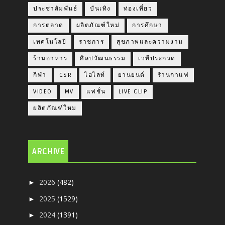
ประชาสัมพันธ์
บันเทิง
ท่องเที่ยว
การตลาด
ผลิตภัณฑ์ใหม่
การศึกษา
เทคโนโลยี
ราชการ
สุขภาพและความงาม
ร้านอาหาร
ศิลปวัฒนธรรม
เวทีประกวด
กีฬา
CSR
ไฮไลท์
ยานยนต์
ร้านกาแฟ
VIDEO
MV
แฟชั่น
LIVE CLIP
ผลิตภัณฑ์ใหม
ARCHIVE
2026
(482)
►
2025
(1529)
►
2024
(1391)
►