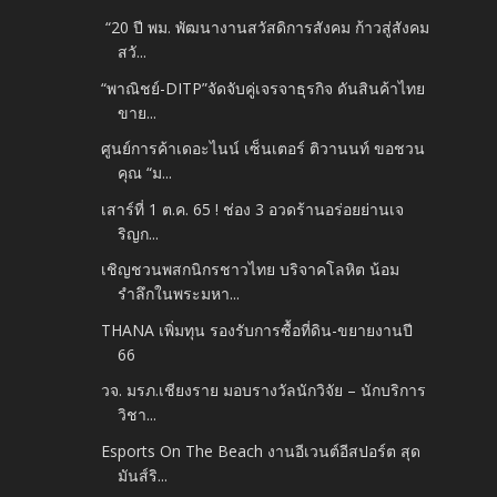
“20 ปี พม. พัฒนางานสวัสดิการสังคม ก้าวสู่สังคม
สวั...
“พาณิชย์-DITP”จัดจับคู่เจรจาธุรกิจ ดันสินค้าไทย
ขาย...
ศูนย์การค้าเดอะไนน์ เซ็นเตอร์ ติวานนท์ ขอชวน
คุณ “ม...
เสาร์ที่ 1 ต.ค. 65 ! ช่อง 3 อวดร้านอร่อยย่านเจ
ริญก...
เชิญชวนพสกนิกรชาวไทย บริจาคโลหิต น้อม
รำลึกในพระมหา...
THANA เพิ่มทุน รองรับการซื้อที่ดิน-ขยายงานปี
66
วจ. มรภ.เชียงราย มอบรางวัลนักวิจัย – นักบริการ
วิชา...
Esports On The Beach งานอีเวนต์อีสปอร์ต สุด
มันส์ริ...