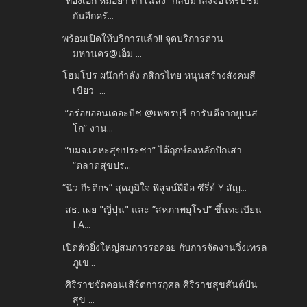
“ทองเอก หมอยา ท่าโฉลง” กลับมาลงจอให้รับชม
กันอีกครั...
พร้อมเปิดให้บริการแล้ว!! จุดบริการด่วน
มหานคร@เอ็ม ...
โฮมโปร ผนึกกำลัง กสิกรไทย หนุนสร้างสังคมสี
เขียว ...
“อร่อยออนเดอะบีช @เพชรบุรี การันตีจากยูเนส
โก” งาน...
“บมจ.เคหะสุขประชา” ได้ฤกษ์ลงหลักปักเสา
“ตลาดสุขปร...
“นิว กีรติกร” สุดภูมิใจ พิสูจน์ฝีมือ ซีรี่ย์ Y สัญ...
สธ. เผย "ญี่ปุ่น" และ ”สหภาพยุโรป” ขึ้นทะเบียน
LA...
เปิดตัวยิ่งใหญ่สมการรอคอย กับการจัดงานวิ่งเทรล
ภูเข...
ศิริราชจัดคอนเสิร์ตการกุศล ศิริราชสุขสันต์ปัน
สุข ...