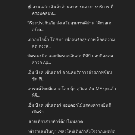
🍎 งานแสดงสินค้าด้านอาหารและการบริการ ที่
ครอบคลุมท...
วิริยะประกันภัย ส่งเสริมสุขภาพดีผ่าน “ผักวอเต
อร์เค...
เตาอบไอน้ำ โตชิบา เพื่อคนรักสุขภาพ ล็อคความ
สด คงรส...
บัตรเครดิต และบัตรกดเงินสด ทีทีบี มอบดีลฮอต
สาวก Ap...
เอ็ม บี เค เซ็นเตอร์ ชวนคนรักการถ่ายภาพช้อป
ชิล ฟี...
แบรนด์ไทยตีตลาดโลก นุ้ย สุวิมล ดัน ME บุกแล้ว
ที่จี...
เอ็ม บี เค เซ็นเตอร์ มอบดอกไม้แสดงความยินดี
เปิดร้า...
สายเที่ยวสายทัวร์ต้องไม่พลาด
"ตำราเล่มใหญ่" เพลงใหม่เติมกำลังใจจากแฝดผิด