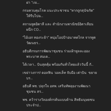
ฝา "เจเ...
กรมควบคุมโรค แนะประชาชน “หากถูกสุนัขกัด”
ให้รีบไปฉ...
สถานทูตอิตาลี และ สำนักงานพาณิชย์อิตาเลียน
ผนึก CO...
“ไม้เอก ทองระย้า” หนุ่มโอปป้าอนาคตไกล จากทูต
วัฒนธร...
อธิบดีกรมการพัฒนาชุมชน ร่วมเฝ้าทูลละออง
พระบาท สมเด...
ได้เวลา... บินสุดคุ้ม พร้อมกันทั่วไทยแล้ววันนี้ กั...
เขย่าวงการ! ดอลฟิน วอลเล็ท จับมือ เต่าบิน ขยาย
บร...
อธิบดี พช. ปลุกใจ อสพ. เสริมทัพลุยงานพัฒนา
ชุมชน สร...
พช. คว้ารางวัลองค์กรต้นแบบด้าน สิทธิมนุษยชน
ประจำป...