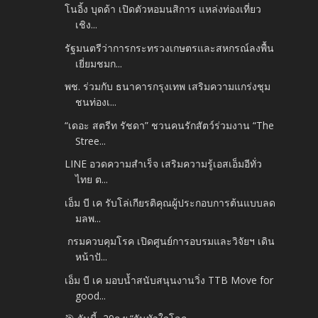
โนอิ้ง บุดด้า เปิดตัวหอมนสิการ แหล่งท่องเที่ยว
เชิง...
รัฐมนตรีว่าการกระทรวงเกษตรและสหกรณ์ลงพื้น
เยี่ยมชมก...
พช. ร่วมกับ ธนาคารกรุงเทพ เสริมความแกร่งชุม
ชนท่องเ...
“เดอะ สตรีท รัชดา” ชวนคนรักสัตว์ร่วมงาน “The
Stree...
LINE อวดความสำเร็จ เสริมความรู้เอสเอ็มอีทั่ว
ไทย ต...
เอ็ม บี เค รับโล่เกียรติคุณผู้ประกอบการต้นแบบลด
มลพ...
กรมควบคุมโรค เปิดศูนย์การอบรมและวิจัยฯ เดิน
หน้าปั...
เอ็ม บี เค มอบน้ำสนับสนุนงานวิ่ง TTB Move for
good...