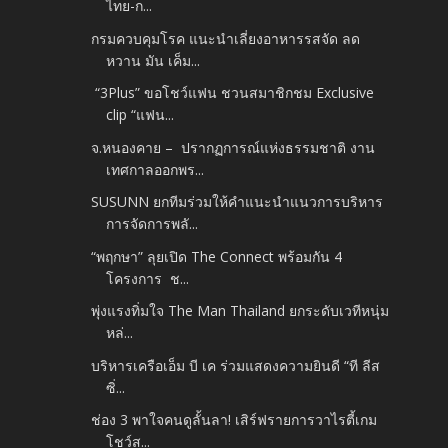
ไทย-ก...
กรมควบคุมโรค แนะนำเลี่ยงอาหารรสจัด ลด
หวาน มัน เค็ม...
“3Plus” ขอโชว์แฟน ชวนสมาชิกชม Exclusive
clip “แฟน...
จ.หนองคาย – ปรากฏการณ์แห่งธรรมชาติ งาน
เทศกาลออกพร...
SUSUNN ยกทีมร่วมให้คำแนะนำแนวการบริหาร
การจัดการพลั...
“พฤกษา” ลุยเปิด The Connect พร้อมกัน 4
โครงการ ช...
พุ่งแรงทิ่มใจ The Man Thailand ยกระดับเวทีหนุ่ม
หล่...
บริหารเครือเอ็ม บี เค ร่วมแสดงความยินดี “ที ลีส
ซิ่...
ช่อง 3 พาใจคนดูลั้นลา! เสิร์ฟรายการวาไรตี้เกม
โชว์ส...