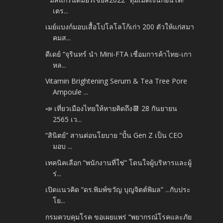
เตร...
เมย์แบงก์มอบเสื้อโปโลโลโก้เก่า 200 ตัวให้แก่สมา
คมส...
ดีเดย์ “จุรินทร์ นำ Mini-FTA เชื่อมการค้าไทย-เกา
หล...
Vitamin Brightening Serum & Tea Tree Pore
Ampoule ...
📣 เที่ยวเมืองไทยให้หายคิดถึง📆 28 กันยายน
2565 เว...
“สินิตย์” สานต่อนโยบาย “ปั้น Gen Z เป็น CEO
มอบ ...
เทคนิคเลือก “พนักงานที่ใช่” โดนใจผู้บริหารและผู้
ร่...
เปิดแนวคิด “ดร.พิมพ์ขวัญ บุญจิตต์พิมล” ...กับประ
โย...
กรมควบคุมโรค ขอเผยแพร่ “พยากรณ์โรคและภัย