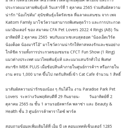
ประกวดแมวสายพันธุ์แท้ วันเสาร์ที่ 1 ตุลาคม 2565 ร่วมสัมผัสความ
น่ารัก “น้องไข่ต้ม” สุนัขพันธุ์แจ็ครัสเซล ที่ฉลาดแสนซน จาก เพจ
Kaitom Family มาโชว์ความสามารถพิเศษสุดว้าว และการประกวด
แมวอินเตอร์ ของ สมาคม CFA Pet Lovers 2022 4 Rings (AB) วัน
อาทิตย์ที่ 2 ตุลาคม 2565 พบกับแมวเซเลบสุดฮอต “น้องเอ็ดเวิร์ด
น้องต็อด น้องมาริโอ้” มาโชว์ความน่ารักให้ทาสหลงรักและชมอย่าง
ใกล้ชิด รวมทั้งการประกวดของชมรม CFCT Fun Show (1 Ring)
แมวต่างประเทศ แมวไทยพันธุ์แท้ และแมวแสนรักทั่วไป พิเศษ!
สมาชิก MBK PLUS เมื่อช้อปสินค้าภายในศูนย์การค้าฯ หรือภายใน
งาน ครบ 1,000 บาท ขึ้นไป กดรับสิทธิ์เข้า Cat Cafe จำนวน 1 สิทธิ์
มาสัมผัสความน่ารักของน้อง ๆ กันได้ใน งาน Paradise Park Pet
Lovers ระหว่างวันพฤหัสบดีที่ 29 กันยายน- วันอาทิตย์ที่ 2
ตุลาคม 2565 ณ ชั้น 1 ลานรอยัลพาร์ค พลาซ่า และ Beauty &
Health ชั้น 3 ศูนย์การค้าพาราไดซ์ พาร์ค
สอบถามข้อมูลเพิ่มเติมได้ที่ เอ็ม บี เค คอนแทคท์เซ็นเตอร์ 1285