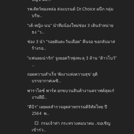
รพ.สัตว์ทองหล่อ ส่งแบรนด์ Dr.Choice ผนึก กลุ่ม
บริษ...
“เต้-หญิง-นน” นำทีมน้องใหม่ช่อง 3 เดินจำหน่าย
ธง “ว...
ช่อง 3 นำ “รอยฝันตะวันเดือด” คืนจอ ขอกลับมาส
ร้างรอ...
“แฟนผมน่ารัก” จูงยอดวิวพุ่งทะลุ 3 ล้าน “ต้าวโบว์”
...
ถอดความสำเร็จ ‘พังงาแห่งความสุข’ ยุติ
บรรยากาศเผชิ...
พาราไดซ์ พาร์ค ยกขบวนสินค้างานคราฟต์สุดเก๋
งานฝีมื...
“ดีป้า” เผยผลสำรวจอุตสาหกรรมดิจิทัลไทย ปี
2564 พ...
💥 กรมเจ้าท่า กระทรวงคมนาคม ..ขอเชิญ
เข้าร่ว...