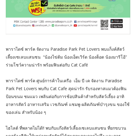
พาราไดซ์ พาร์ค จัดงาน Paradise Park Pet Lovers พบแก็งค์สัตว์
เลี้ยงเซเลบแสนซน “น้องไข่ต้ม น้องเอ็ดเวิร์ด น้องต็อด น้องมาริโอ้”
ร่วมโชว์ความน่ารัก พร้อมฟินต่อกับ Cat Café
พาราไดซ์ พาร์ค ศูนย์การค้าในเครือ เอ็ม บี เค จัดงาน Paradise
Park Pet Lovers พบกับ Cat Cafe สุดน่ารัก รับรองทาสแมวต้องฟิน
ป้อนขนม ชมแมว เพลินต่อกับการช้อปสินค้าสำหรับสัตว์เลี้ยง อาทิ
อาหารสัตว์ อาหารเสริม เวชภัณฑ์ แชมพู-ผลิตภัณฑ์บำรุงขน ของใช้
ของเล่น สำหรับน้อง ๆ
ไฮไลต์ ที่พลาดไม่ได้!! พบกับแก๊งสัตว์เลี้ยงเซเลบแสนซน ที่ยกขบวน
มาสร้างสีสันให้เหล่าคนรักสัตว์ได้สนุกจนคุณคาดไม่ถึง และการ