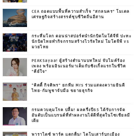
CEA ถอดแบบพื้นที่ความสำเร็จ “สกลนคร” โมเดล
เศรษฐกิจสร้างสรรค์ชุบชีวิตถิ่นอีสาน
กระหึ่มโลก ดอนน่าสปอร์ตนำนักบิดโมโต้จีพี ปะทะ
นักบิดไทยทำกิจกรรมสร้างไวรัลใหม่ โมโตจีพี vs
มวยไทย
PEAKSayaa! ผู้สร้างตำนานบทใหม่ จับไมค์ร้อง
เพลง พร้อมอินเนอร์มาเต็มกับซิงเกิ้ลแรกในชีวิต
“คีย์ใจ”
“คิตตี้ กิจติพร” ยกทีม Mrs ร่วมแสดงความยินดี
ไทย-กัมพูชาจับมือ ขยายธุรกิจ
กรมควบคุมโรค ปลื้ม! ผลครึ่งปี65 ได้รับการจัด
อันดับเป็นแบรนด์ที่ทำผลงานได้ดีที่สุดในโซเชียลมี
เดีย
พาราไดซ์ พาร์ค แตกตื่น! ไดโนเสาร์บุกเมือง