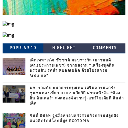
POPULAR 10
HIGHLIGHT
COMMENTS
เด็กเทพฯเจ๋ง! ชัชชาติ มอบรางวัล เยาวชนดี
เด่น(ประกายเพชร) จากผลงาน “เครื่องขุดดิน
พรวนดิน รดน้ำ หยอดเมล็ด ด้วยโปรแกรม
Arduino”
พช. ร่วมกับ ธนาคารกรุงเทพ เสริมความแกร่ง
ชุมชนท่องเที่ยว OTOP นวัตวิถี ผ่านหนังสือ “ท้อง
ถิ่น อินเตอร์” ส่งต่อองค์ความรู้-แชร์ไอเดียดี สินค้า
เด็ด
ซินดี้ บิชอพ จูงมือครอบครัวร่วมกิจกรรมปลูกฝัง
แนวคิดรักษ์โลกที่บูธ ECOTOPIA