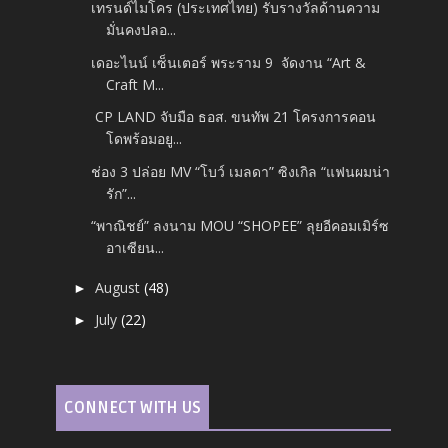
เทรนด์ไมโคร (ประเทศไทย) รับรางวัลด้านความ
มั่นคงปลอ...
เดอะไนน์ เซ็นเตอร์ พระราม 9 จัดงาน “Art &
Craft M...
CP LAND จับมือ ธอส. ขนทัพ 21 โครงการคอน
โดพร้อมอยู...
ช่อง 3 ปล่อย MV “โบว์ เมลดา” ซิงเกิล “แฟนผมน่า
รัก”...
“พาณิชย์” ลงนาม MOU “SHOPEE” ลุยอีคอมเมิร์ซ
อาเซียน...
August
(48)
►
July
(22)
►
CONNECT WITH US