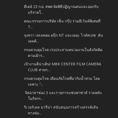
ดีเดย์ 23 ก.ย. สพศ.จัดพิธีปฏิญาณตนและออกรับ
บริจาคใ...
คณะกรรมการบริษัท เซ็น กรุ๊ป ร่วมอีเว้นท์พิเศษที่
T...
จุงหวา เทเลคอม ผนึก NT และเดอะ ไวท์สเปซ ดัน
เดลต้...
กรมควบคุมโรค เร่งประสานหน่วยงานในสังกัดติด
ตามเฝ้าร...
เป้างานดีน่าเดิน! MBK CENTER FILM CAMERA
CLUB สายก...
กรมควบคุมโรค เตือนภัยโรคที่มากับน้ำท่วม โดย
เฉพาะ “...
จิตอาสาช่อง 3 และรายการแซ่บพาซ่าส์ รวมพลัง
ในกิจกร...
ริเวอร์เดล มารีน่า สนับสนุนการสร้างสรรค์เส้น
ทางท่อ...