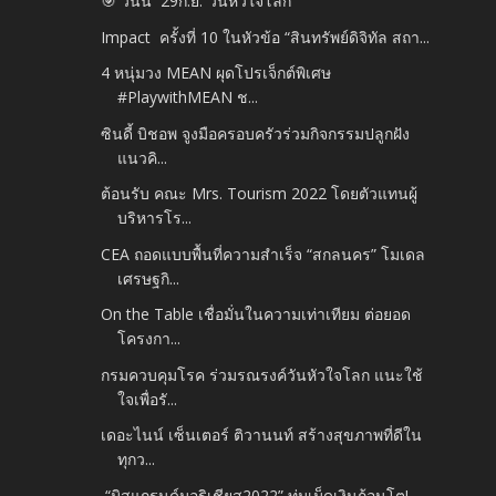
🎯 วันนี้ 29ก.ย.​“วันหัวใจโลก
Impact ครั้งที่ 10 ในหัวข้อ “สินทรัพย์ดิจิทัล สถา...
4 หนุ่มวง MEAN ผุดโปรเจ็กต์พิเศษ
#PlaywithMEAN ช...
ซินดี้ บิชอพ จูงมือครอบครัวร่วมกิจกรรมปลูกฝัง
แนวคิ...
ต้อนรับ คณะ Mrs. Tourism 2022 โดยตัวแทนผู้
บริหารโร...
CEA ถอดแบบพื้นที่ความสำเร็จ “สกลนคร” โมเดล
เศรษฐกิ...
On the Table เชื่อมั่นในความเท่าเทียม ต่อยอด
โครงกา...
กรมควบคุมโรค ร่วมรณรงค์วันหัวใจโลก แนะใช้
ใจเพื่อรั...
เดอะไนน์ เซ็นเตอร์ ติวานนท์ สร้างสุขภาพที่ดีใน
ทุกว...
“มิสแกรนด์มอริเชียส2022” ทุ่มเม็ดเงินก้อนโต!