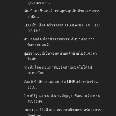
สุขภาพรายส...
เอ็ม บี เค เซ็นเตอร์ ชวนอุดหนุนสินค้าและชมการ
สาธิต...
CEO เอ็ม บี เค คว้ารางวัล THAILAND TOP CEO
OF THE ...
พช. สอบคัดเลือกข้าราชการระดับชำนาญการ
พิเศษ คัดคนดี...
พุธ28ก.ย65นี้เป็นพุธสุดท้ายแล้วย้ายไปวัน/เวลา
ใหม่ท...
กระหึ่มโลก ดอนน่าสปอร์ตนำนักบิดโมโต้จีพี
ปะทะ นักบ...
ส่อง 6 ข้อดีของแพลตฟอร์ม LINE สร้างหน้าร้าน
ยิง A...
5 ภาคีรัฐ-เอกชน ทำตามสัญญา พัฒนานวัตกรรม
สเปรย์พ่จ...
บมจ.เออาร์ไอพี และ คณะพาณิชยศาสตร์และการ
บัญชี มธ....