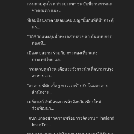
กรมควบคุมโรค ห่วงประชาชนขับขี่ยานพาหนะ
ช่วงฝนตก แนะ...
ทีเอ็มบีธนชาต ปล่อยแคมเปญ “ยิ้มกับทีทีบี” กระตุ้
นร...
“วิถีชีวิตแห่งลุ่มน้ำทะเลสาบสงขลา ต้นแบบการ
ท่องเที...
เมืองสุขสยาม ร่วมกับ การท่องเที่ยวแห่ง
ประเทศไทย แล...
กรมควบคุมโรค เตือนระวังการนำเห็ดป่ามาปรุง
อาหาร อา...
“อาคาร ซีดับเบิ้ลยู ทาวเวอร์” ปรับโฉมอาคาร
สำนักงาน...
เมย์แบงก์ จับมือหอการค้าจังหวัดเชียงใหม่
ร่วมพัฒนา...
คปภ.แถลงข่าวความพร้อมการจัดงาน “Thailand
InsurTec...