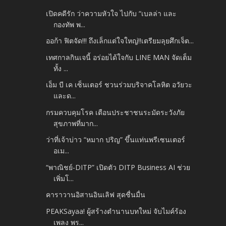
เปิดคดีรัก ว่าความหัวใจ ไปกับ “เบลล่า และ
กองทัพ พ...
ออก้า ฟิตจัด!!! ถึงเล็กแต่ใจใหญ่!!เตรียมลุยศึกเจ็ต...
เทศกาลกินเจนี้ อร่อยได้ใจกับ LINE MAN จัดเต็ม
ทั้ง ...
เอ็ม บี เค เซ็นเตอร์ ชวนร่วมบริจาคโลหิต อวัยวะ
และด...
กรมควบคุมโรค เตือนประชาชนระมัดระวังภัย
สุขภาพที่มาก...
ว่าที่เจ้าบ่าว “หมาก ปริญ” ขึ้นแท่นพรีเซนเตอร์
อเม...
“พาณิชย์-DITP” เปิดตัว DITP Business AI ช่วย
เพิ่มโ...
คาราวานอิสานอินเลิฟ สุดชื่นมื่น
PEAKSayaa! ผู้สร้างตำนานบทใหม่ จับไมค์ร้อง
เพลง พร...