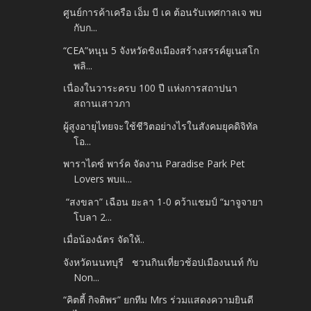
ศูนย์การค้าเครือ เอ็ม บี เค ต้อนรับเทศกาลเจ พบ
กับก...
“CEA”หนุน 5 จังหวัดชิงเมืองสร้างสรรค์ยูเนสโก
พลิ...
เนื่องในวาระครบ 100 ปี แห่งการสถาปนา
สถานเสาวภา
ผู้สูงอายุไทยจะใช้ชีวิตอย่างไรในสังคมยุคดิจิทัล
โอ...
พาราไดซ์ พาร์ค จัดงาน Paradise Park Pet
Lovers พบแ...
“สงขลา” เฉือน ยะลา 1-0 คว้าแชมป์ “มาจูจายา
โบลา 2...
เมื่อน้องฉัตร จัดให้..
จังหวัดนนทบุรี ชวนกินเที่ยวช้อปเมืองนนท์ กับ
Non...
“คิตตี้ กิจติพร” ยกทีม Mrs ร่วมแสดงความยินดี