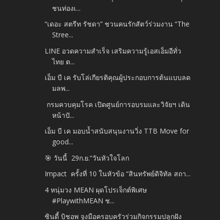
ชนท่องเ...
“เดอะ สตรีท รัชดา” ชวนคนรักสัตว์ร่วมงาน “The
Stree...
LINE อวดความสำเร็จ เสริมความรู้เอสเอ็มอีทั่ว
ไทย ต...
เอ็ม บี เค รับโล่เกียรติคุณผู้ประกอบการต้นแบบลด
มลพ...
กรมควบคุมโรค เปิดศูนย์การอบรมและวิจัยฯ เดิน
หน้าปั...
เอ็ม บี เค มอบน้ำสนับสนุนงานวิ่ง TTB Move for
good...
🎯 วันนี้ 29ก.ย.​“วันหัวใจโลก
Impact ครั้งที่ 10 ในหัวข้อ “สินทรัพย์ดิจิทัล สถา...
4 หนุ่มวง MEAN ผุดโปรเจ็กต์พิเศษ
#PlaywithMEAN ช...
ซินดี้ บิชอพ จูงมือครอบครัวร่วมกิจกรรมปลูกฝัง