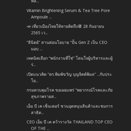
หล...
Vitamin Brightening Serum & Tea Tree Pore
Ampoule ...
📣 เที่ยวเมืองไทยให้หายคิดถึง📆 28 กันยายน
2565 เว...
“สินิตย์” สานต่อนโยบาย “ปั้น Gen Z เป็น CEO
มอบ ...
เทคนิคเลือก “พนักงานที่ใช่” โดนใจผู้บริหารและผู้
ร่...
เปิดแนวคิด “ดร.พิมพ์ขวัญ บุญจิตต์พิมล” ...กับประ
โย...
กรมควบคุมโรค ขอเผยแพร่ “พยากรณ์โรคและภัย
สุขภาพรายส...
เอ็ม บี เค เซ็นเตอร์ ชวนอุดหนุนสินค้าและชมการ
สาธิต...
CEO เอ็ม บี เค คว้ารางวัล THAILAND TOP CEO
OF THE ...