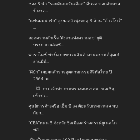
ช่อง 3 นำ “รอยฝันตะวันเดือด” คืนจอ ขอกลับมาส
ร้างรอ...
“แฟนผมน่ารัก” จูงยอดวิวพุ่งทะลุ 3 ล้าน “ต้าวโบว์”
...
ถอดความสำเร็จ ‘พังงาแห่งความสุข’ ยุติ
บรรยากาศเผชิ...
พาราไดซ์ พาร์ค ยกขบวนสินค้างานคราฟต์สุดเก๋
งานฝีมื...
“ดีป้า” เผยผลสำรวจอุตสาหกรรมดิจิทัลไทย ปี
2564 พ...
💥 กรมเจ้าท่า กระทรวงคมนาคม ..ขอเชิญ
เข้าร่ว...
ศูนย์การค้าเครือ เอ็ม บี เค ต้อนรับเทศกาลเจ พบ
กับก...
“CEA”หนุน 5 จังหวัดชิงเมืองสร้างสรรค์ยูเนสโก
พลิ...
เนื่องในวาระครบ 100 ปี แห่งการสถาปนา