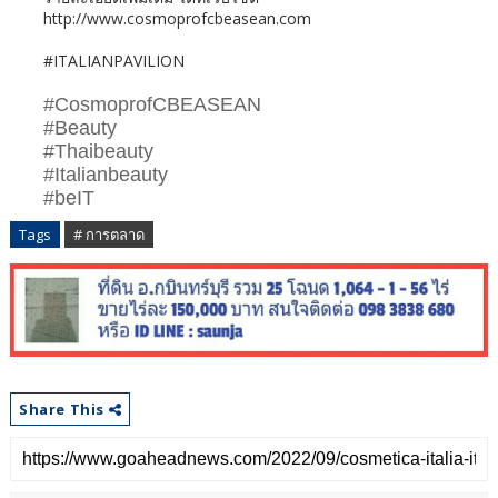
http://www.cosmoprofcbeasean.com ​
#ITALIANPAVILION
#CosmoprofCBEASEAN
#Beauty
#Thaibeauty
#Italianbeauty
#beIT
Tags
# การตลาด
Share This