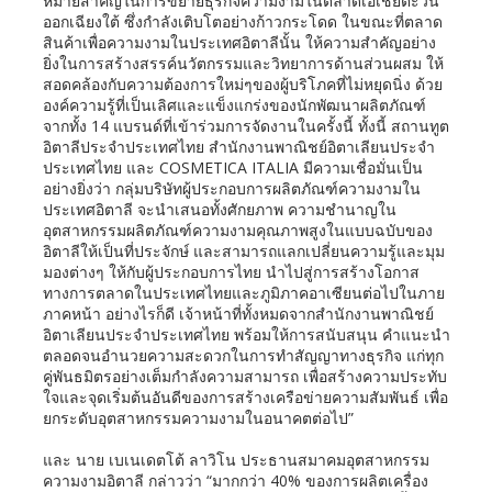
หมายสำคัญในการขยายธุรกิจความงามในตลาดเอเชียตะวัน
ออกเฉียงใต้ ซึ่งกำลังเติบโตอย่างก้าวกระโดด ในขณะที่ตลาด
สินค้าเพื่อความงามในประเทศอิตาลีนั้น ให้ความสำคัญอย่าง
ยิ่งในการสร้างสรรค์นวัตกรรมและวิทยาการด้านส่วนผสม ให้
สอดคล้องกับความต้องการใหม่ๆของผู้บริโภคที่ไม่หยุดนิ่ง ด้วย
องค์ความรู้ที่เป็นเลิศและแข็งแกร่งของนักพัฒนาผลิตภัณฑ์
จากทั้ง 14 แบรนด์ที่เข้าร่วมการจัดงานในครั้งนี้ ทั้งนี้ สถานทูต
อิตาลีประจำประเทศไทย สำนักงานพาณิชย์อิตาเลียนประจำ
ประเทศไทย และ COSMETICA ITALIA มีความเชื่อมั่นเป็น
อย่างยิ่งว่า กลุ่มบริษัทผู้ประกอบการผลิตภัณฑ์ความงามใน
ประเทศอิตาลี จะนำเสนอทั้งศักยภาพ ความชำนาญใน
อุตสาหกรรมผลิตภัณฑ์ความงามคุณภาพสูงในแบบฉบับของ
อิตาลีให้เป็นที่ประจักษ์ และสามารถแลกเปลี่ยนความรู้และมุม
มองต่างๆ ให้กับผู้ประกอบการไทย นำไปสู่การสร้างโอกาส
ทางการตลาดในประเทศไทยและภูมิภาคอาเซียนต่อไปในภาย
ภาคหน้า อย่างไรก็ดี เจ้าหน้าที่ทั้งหมดจากสำนักงานพาณิชย์
อิตาเลียนประจำประเทศไทย พร้อมให้การสนับสนุน คำแนะนำ
ตลอดจนอำนวยความสะดวกในการทำสัญญาทางธุรกิจ แก่ทุก
คู่พันธมิตรอย่างเต็มกำลังความสามารถ เพื่อสร้างความประทับ
ใจและจุดเริ่มต้นอันดีของการสร้างเครือข่ายความสัมพันธ์ เพื่อ
ยกระดับอุตสาหกรรมความงามในอนาคตต่อไป”
และ นาย เบเนเดตโต้ ลาวิโน ประธานสมาคมอุตสาหกรรม
ความงามอิตาลี กล่าวว่า “มากกว่า 40% ของการผลิตเครื่อง