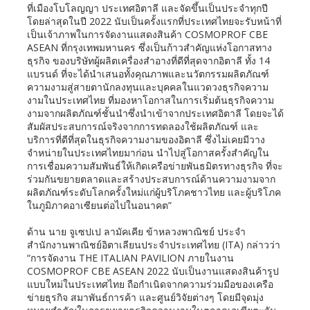
ที่เมืองโบโลญญา ประเทศอิตาลี และจัดขึ้นเป็นประจำทุกปี
โดยล่าสุดในปี 2022 นับเป็นครั้งแรกที่ประเทศไทยจะรับหน้าที่
เป็นเจ้าภาพในการจัดงานแสดงสินค้า COSMOPROF CBE
ASEAN ที่กรุงเทพมหานคร ซึ่งเป็นก้าวสำคัญแห่งโอกาสทาง
ธุรกิจ ของบริษัทผู้ผลิตเครื่องสำอางที่ดีที่สุดจากอิตาลี ทั้ง 14
แบรนด์ ที่จะได้นำเสนอทั้งคุณภาพและนวัตกรรมผลิตภัณฑ์
ความงามสู่สายตานักลงทุนและบุคคลในแวดวงธุรกิจความ
งามในประเทศไทย ที่มองหาโอกาสในการเริ่มต้นธุรกิจความ
งามจากผลิตภัณฑ์ชั้นนำซึ่งนำเข้าจากประเทศอิตาลี โดยจะได้
สัมผัสประสบการณ์จริงจากการทดลองใช้ผลิตภัณฑ์ และ
บริการที่ดีที่สุดในธุรกิจความงามของอิตาลี ซึ่งไม่เคยมีวาง
จำหน่ายในประเทศไทยมาก่อน นำไปสู่โอกาสครั้งสำคัญใน
การเชื่อมความสัมพันธ์ให้เกิดเครือข่ายพันธมิตรทางธุรกิจ ที่จะ
ร่วมกันขยายตลาดและสร้างประสบการณ์ด้านความงามจาก
ผลิตภัณฑ์ระดับโลกครั้งใหม่แก่ผู้บริโภคชาวไทย และผู้บริโภค
ในภูมิภาคอาเซียนต่อไปในอนาคต”
ด้าน นาย จูเซปเป ลามัคเคีย ข้าหลวงพาณิชย์ ประจำ
สำนักงานพาณิชย์อิตาเลียนประจำประเทศไทย (ITA) กล่าวว่า
“การจัดงาน THE ITALIAN PAVILION ภายในงาน
COSMOPROF CBE ASEAN 2022 นับเป็นงานแสดงสินค้ารูป
แบบใหม่ในประเทศไทย ถือกำเนิดจากความร่วมมือของเครือ
ข่ายธุรกิจ สมาพันธ์การค้า และศูนย์วิจัยต่างๆ โดยมีจุดมุ่ง