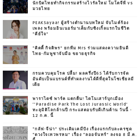
นักบิดไทยทำกิจกรรมสร้างไวรัลใหม่ โมโตจีพี vs
มวยไทย
PEAKSayaa! ผู้สร้างตำนานบทใหม่ จับไมค์ร้อง
เพลง พร้อมอินเนอร์มาเต็มกับซิงเกิ้ลแรกในชีวิต
“คีย์ใจ”
“คิตตี้ กิจติพร” ยกทีม Mrs ร่วมแสดงความยินดี
ไทย-กัมพูชาจับมือ ขยายธุรกิจ
กรมควบคุมโรค ปลื้ม! ผลครึ่งปี65 ได้รับการจัด
อันดับเป็นแบรนด์ที่ทำผลงานได้ดีที่สุดในโซเชียลมี
เดีย
พาราไดซ์ พาร์ค แตกตื่น! ไดโนเสาร์บุกเมือง
‘‘Paradise Park The Lost Jurassic World’
ทะลุมิติโลกล้านปี กระแสตอบรับดีเกินต้าน วันนี้ -
12 ก.ค. นี้
“กลัฟ-จีน่า” ประเดิมเคมีปัง เรื่องแรกกับละครชุด
“ดวงใจเทวพรหม” เรื่อง “ลออจันทร์” ลงจอ 8 มี.ค.