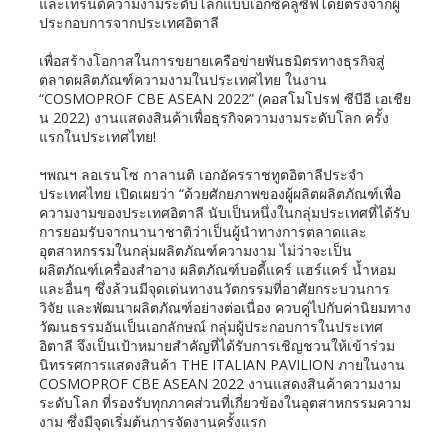
และเทรนด์ความงามระดับโลกแบบเอ็กซ์คลูซีฟโดยตรงจากผู้
ประกอบการจากประเทศอิตาลี
เพื่อสร้างโอกาสในการขยายเครือข่ายพันธมิตรทางธุรกิจสู่
ตลาดผลิตภัณฑ์ความงามในประเทศไทย ในงาน
“COSMOPROF CBE ASEAN 2022” (คอสโมโปรฟ ซีบีอี เอเชีย
น 2022) งานแสดงสินค้าเพื่อธุรกิจความงามระดับโลก ครั้ง
แรกในประเทศไทย!
ฯพณฯ ลอเรนโซ กาลานติ เอกอัครราชทูตอิตาลีประจำ
ประเทศไทย เปิดเผยว่า “ด้วยศักยภาพของผู้ผลิตผลิตภัณฑ์เพื่อ
ความงามของประเทศอิตาลี นับเป็นหนึ่งในกลุ่มประเทศที่ได้รับ
การยอมรับจากนานาชาติว่าเป็นผู้นำทางการตลาดและ
อุตสาหกรรมในกลุ่มผลิตภัณฑ์ความงาม ไม่ว่าจะเป็น
ผลิตภัณฑ์เครื่องสำอาง ผลิตภัณฑ์บอดี้แคร์ แฮร์แคร์ น้ำหอม
และอื่นๆ ซึ่งล้วนมีจุดเด่นทางนวัตกรรมที่อาศัยกระบวนการ
วิจัย และพัฒนาผลิตภัณฑ์อย่างต่อเนื่อง ควบคู่ไปกับค่านิยมทาง
วัฒนธรรมอันเป็นเอกลักษณ์ กลุ่มผู้ประกอบการในประเทศ
อิตาลี จึงเป็นเป้าหมายสำคัญที่ได้รับการเชิญชวนให้เข้าร่วม
นิทรรศการแสดงสินค้า THE ITALIAN PAVILION ภายในงาน
COSMOPROF CBE ASEAN 2022 งานแสดงสินค้าความงาม
ระดับโลก ที่รองรับทุกภาคส่วนที่เกี่ยวข้องในอุตสาหกรรมความ
งาม ซึ่งมีจุดเริ่มต้นการจัดงานครั้งแรก