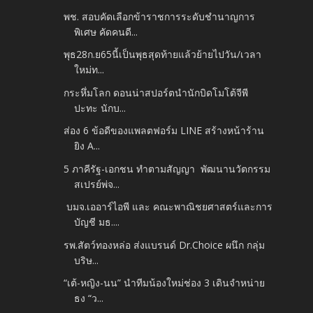
พช. สอบคัดเลือกข้าราชการระดับชำนาญการ
พิเศษ คัดคนดี...
พุธ28ก.ย65นี้เป็นพุธสุดท้ายแล้วย้ายไปวัน/เวลา
ใหม่ท...
กระหึ่มโลก ดอนน่าสปอร์ตนำนักบิดโมโต้จีพี
ปะทะ นักบ...
ส่อง 6 ข้อดีของแพลตฟอร์ม LINE สร้างหน้าร้าน
ยิง A...
5 ภาคีรัฐ-เอกชน ทำตามสัญญา พัฒนานวัตกรรม
สเปรย์พ่จ...
บมจ.เออาร์ไอพี และ คณะพาณิชยศาสตร์และการ
บัญชี มธ....
รพ.สัตว์ทองหล่อ ส่งแบรนด์ Dr.Choice ผนึก กลุ่ม
บริษ...
“เต้-หญิง-นน” นำทีมน้องใหม่ช่อง 3 เดินจำหน่าย
ธง “ว...