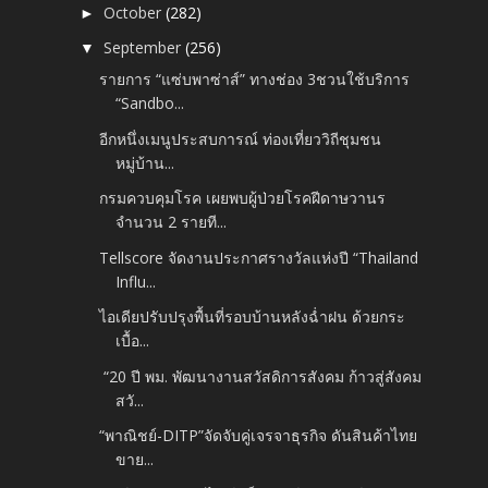
October
(282)
►
September
(256)
▼
รายการ “แซ่บพาซ่าส์” ทางช่อง 3ชวนใช้บริการ
“Sandbo...
อีกหนึ่งเมนูประสบการณ์ ท่องเที่ยววิถีชุมชน
หมู่บ้าน...
กรมควบคุมโรค เผยพบผู้ป่วยโรคฝีดาษวานร
จำนวน 2 รายที...
Tellscore จัดงานประกาศรางวัลแห่งปี “Thailand
Influ...
ไอเดียปรับปรุงพื้นที่รอบบ้านหลังฉ่ำฝน ด้วยกระ
เบื้อ...
“20 ปี พม. พัฒนางานสวัสดิการสังคม ก้าวสู่สังคม
สวั...
“พาณิชย์-DITP”จัดจับคู่เจรจาธุรกิจ ดันสินค้าไทย
ขาย...