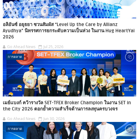
อลิอันซ์ อยุธยา ชวนสัมผัส “Level Up the Care by Allianz
Ayudhya” นิทรรศการยกระดับความเป็นห่วง ในงาน Hug HeartYai
2026
Go Ahead News
Jul 25, 2026
การตลาด
เมย์แบงก์ คว้ารางวัล SET-TFEX Broker Champion ในงาน SET in
the City 2026 ตอกย้ำความสำเร็จด้านการลงทุนครบวงจร
Go Ahead News
Jun 30, 2026
การตลาด