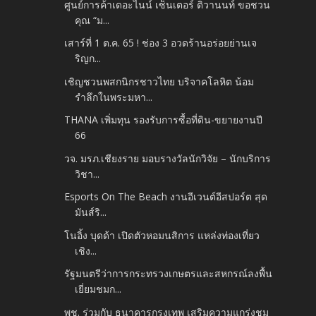
ศูนย์การค้าเดอะไนน์ เซ็นเตอร์ ติวานนท์ ขอชวน
คุณ “ม...
เสาร์ที่ 1 ต.ค. 65 ! ช่อง 3 อวดร้านอร่อยย่านเจ
ริญก...
เชิญชวนพสกนิกรชาวไทย บริจาคโลหิต น้อม
รำลึกในพระมหา...
THANA เพิ่มทุน รองรับการซื้อที่ดิน-ขยายงานปี
66
วจ. มรภ.เชียงราย มอบรางวัลนักวิจัย – นักบริการ
วิชา...
Esports On The Beach งานอีเวนต์อีสปอร์ต สุด
มันส์ริ...
โนอิ้ง บุดด้า เปิดตัวหอมนสิการ แหล่งท่องเที่ยว
เชิง...
รัฐมนตรีว่าการกระทรวงเกษตรและสหกรณ์ลงพื้น
เยี่ยมชมก...
พช. ร่วมกับ ธนาคารกรุงเทพ เสริมความแกร่งชุม