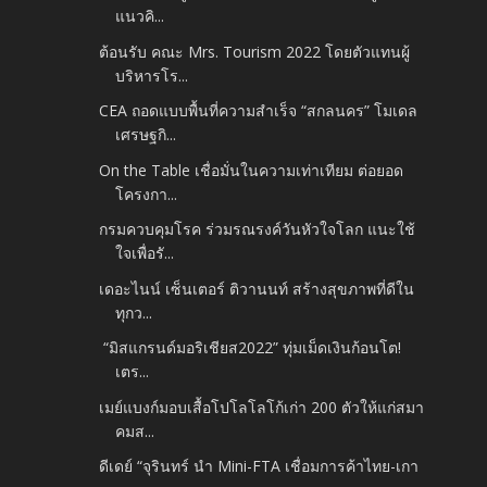
แนวคิ...
ต้อนรับ คณะ Mrs. Tourism 2022 โดยตัวแทนผู้
บริหารโร...
CEA ถอดแบบพื้นที่ความสำเร็จ “สกลนคร” โมเดล
เศรษฐกิ...
On the Table เชื่อมั่นในความเท่าเทียม ต่อยอด
โครงกา...
กรมควบคุมโรค ร่วมรณรงค์วันหัวใจโลก แนะใช้
ใจเพื่อรั...
เดอะไนน์ เซ็นเตอร์ ติวานนท์ สร้างสุขภาพที่ดีใน
ทุกว...
“มิสแกรนด์มอริเชียส2022” ทุ่มเม็ดเงินก้อนโต!
เตร...
เมย์แบงก์มอบเสื้อโปโลโลโก้เก่า 200 ตัวให้แก่สมา
คมส...
ดีเดย์ “จุรินทร์ นำ Mini-FTA เชื่อมการค้าไทย-เกา