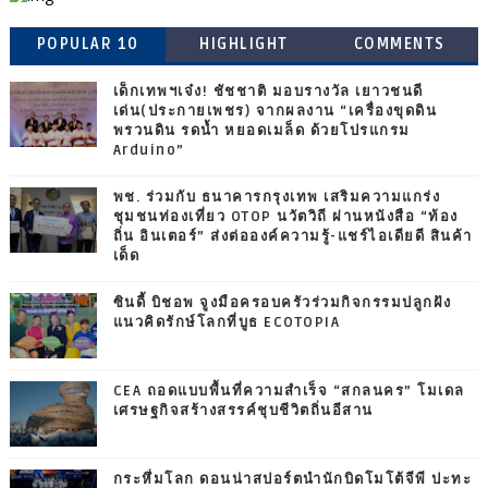
POPULAR 10
HIGHLIGHT
COMMENTS
เด็กเทพฯเจ๋ง! ชัชชาติ มอบรางวัล เยาวชนดี
เด่น(ประกายเพชร) จากผลงาน “เครื่องขุดดิน
พรวนดิน รดน้ำ หยอดเมล็ด ด้วยโปรแกรม
Arduino”
พช. ร่วมกับ ธนาคารกรุงเทพ เสริมความแกร่ง
ชุมชนท่องเที่ยว OTOP นวัตวิถี ผ่านหนังสือ “ท้อง
ถิ่น อินเตอร์” ส่งต่อองค์ความรู้-แชร์ไอเดียดี สินค้า
เด็ด
ซินดี้ บิชอพ จูงมือครอบครัวร่วมกิจกรรมปลูกฝัง
แนวคิดรักษ์โลกที่บูธ ECOTOPIA
CEA ถอดแบบพื้นที่ความสำเร็จ “สกลนคร” โมเดล
เศรษฐกิจสร้างสรรค์ชุบชีวิตถิ่นอีสาน
กระหึ่มโลก ดอนน่าสปอร์ตนำนักบิดโมโต้จีพี ปะทะ