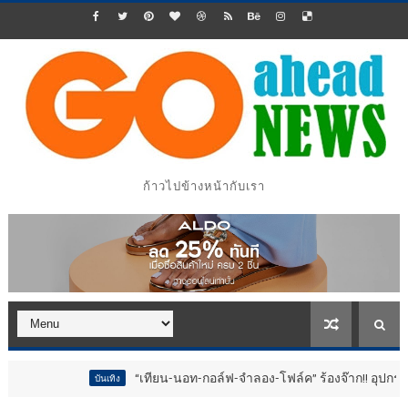
ก้าวไปข้างหน้ากับเรา
“เทียน-นอท-กอล์ฟ-จำลอง-โฟล์ค” ร้องจ๊าก!! อุปกรณ์ม่วนจอยงานวัด.. ทำชี
ง