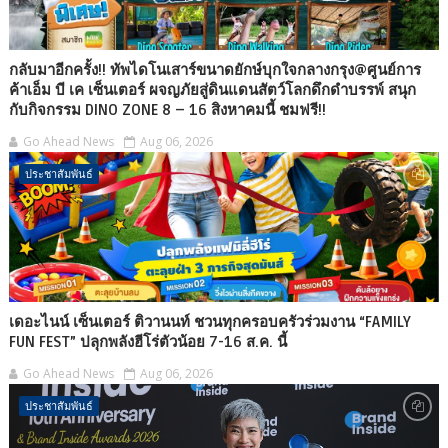
กลับมาอีกครั้ง!! ทัพไดโนเสาร์ขนาดยักษ์บุกใจกลางกรุง@ศูนย์การ
ค้าเอ็ม บี เค เซ็นเตอร์ ผจญภัยสู่ดินแดนสัตว์โลกดึกดำบรรพ์ สนุก
กับกิจกรรม DINO ZONE 8 – 16 สิงหาคมนี้ ชมฟรี!!
Go Ahead News
Aug 06, 2026
ประชาสัมพันธ์
เดอะไนน์ เซ็นเตอร์ ติวานนท์ ชวนทุกครอบครัวร่วมงาน “FAMILY
FUN FEST” ปลุกพลังฮีโร่ตัวน้อย 7-16 ส.ค. นี้
Go Ahead News
Aug 06, 2026
ประชาสัมพันธ์