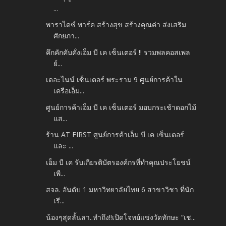
...
พาราไดซ์ พาร์ค สร้างสุข สร้างคุณค่า ส่งเสริม
ศักยภา...
คึกคักคับคั่งเอ็ม บี เค เซ็นเตอร์ !! รวมพลคอสเพล
ย์...
เดอะไนน์ เซ็นเตอร์ พระราม 9 ศูนย์การค้าใน
เครือเอ็ม...
ศูนย์การค้าเอ็ม บี เค เซ็นเตอร์ มอบกระเช้าดอกไม้
แส...
ร้าน AT FIRST ศูนย์การค้าเอ็ม บี เค เซ็นเตอร์
และ ...
เอ็ม บี เค รับเกียรติบัตรองค์กรที่ทำคุณประโยชน์
เพื...
สจล. อันดับ 1 มหาวิทยาลัยไทย 6 สาขาวิชา ที่นัก
เรี...
น้องๆสุดลั้นลา..ทำถึง!!เปิดโจทย์แข่งวัดทักษะ “เช...