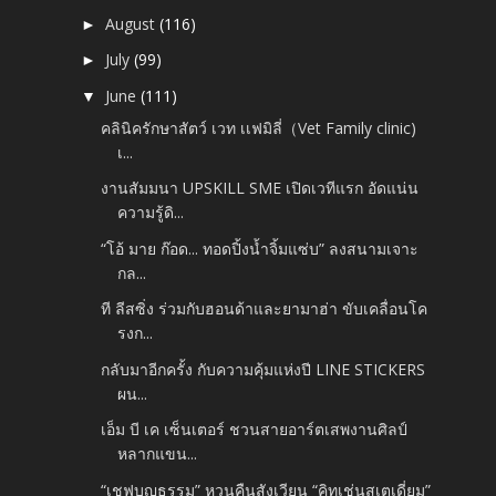
August
(116)
►
July
(99)
►
June
(111)
▼
คลินิครักษาสัตว์ เวท เเฟมิลี่（Vet Family clinic)
เ...
งานสัมมนา UPSKILL SME เปิดเวทีแรก อัดแน่น
ความรู้ดิ...
“โอ้ มาย ก๊อด... ทอดปิ้งน้ำจิ้มแซ่บ” ลงสนามเจาะ
กล...
ที ลีสซิ่ง ร่วมกับฮอนด้าและยามาฮ่า ขับเคลื่อนโค
รงก...
กลับมาอีกครั้ง กับความคุ้มแห่งปี LINE STICKERS
ผน...
เอ็ม บี เค เซ็นเตอร์ ชวนสายอาร์ตเสพงานศิลป์
หลากแขน...
“เชฟบุญธรรม” หวนคืนสังเวียน “คิทเช่นสเตเดี่ยม”