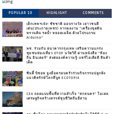
POPULAR 10
HIGHLIGHT
COMMENTS
เด็กเทพฯเจ๋ง! ชัชชาติ มอบรางวัล เยาวชนดี
เด่น(ประกายเพชร) จากผลงาน “เครื่องขุดดิน
พรวนดิน รดน้ำ หยอดเมล็ด ด้วยโปรแกรม
Arduino”
พช. ร่วมกับ ธนาคารกรุงเทพ เสริมความแกร่ง
ชุมชนท่องเที่ยว OTOP นวัตวิถี ผ่านหนังสือ “ท้อง
ถิ่น อินเตอร์” ส่งต่อองค์ความรู้-แชร์ไอเดียดี สินค้า
เด็ด
ซินดี้ บิชอพ จูงมือครอบครัวร่วมกิจกรรมปลูกฝัง
แนวคิดรักษ์โลกที่บูธ ECOTOPIA
CEA ถอดแบบพื้นที่ความสำเร็จ “สกลนคร” โมเดล
เศรษฐกิจสร้างสรรค์ชุบชีวิตถิ่นอีสาน