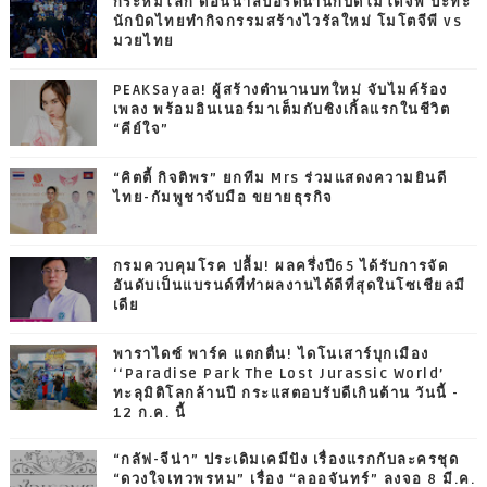
กระหึ่มโลก ดอนน่าสปอร์ตนำนักบิดโมโต้จีพี ปะทะ
นักบิดไทยทำกิจกรรมสร้างไวรัลใหม่ โมโตจีพี vs
มวยไทย
PEAKSayaa! ผู้สร้างตำนานบทใหม่ จับไมค์ร้อง
เพลง พร้อมอินเนอร์มาเต็มกับซิงเกิ้ลแรกในชีวิต
“คีย์ใจ”
“คิตตี้ กิจติพร” ยกทีม Mrs ร่วมแสดงความยินดี
ไทย-กัมพูชาจับมือ ขยายธุรกิจ
กรมควบคุมโรค ปลื้ม! ผลครึ่งปี65 ได้รับการจัด
อันดับเป็นแบรนด์ที่ทำผลงานได้ดีที่สุดในโซเชียลมี
เดีย
พาราไดซ์ พาร์ค แตกตื่น! ไดโนเสาร์บุกเมือง
‘‘Paradise Park The Lost Jurassic World’
ทะลุมิติโลกล้านปี กระแสตอบรับดีเกินต้าน วันนี้ -
12 ก.ค. นี้
“กลัฟ-จีน่า” ประเดิมเคมีปัง เรื่องแรกกับละครชุด
“ดวงใจเทวพรหม” เรื่อง “ลออจันทร์” ลงจอ 8 มี.ค.