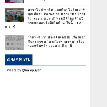
พาราไดซ์ พาร์ค แตกตื่น! ไดโนเสาร์
บุกเมือง ‘‘Paradise Park The Lost
Jurassic World’ ทะลุมิติโลกล้านปี
กระแสตอบรับดีเกินต้าน วันนี้ - 12
ก.ค. นี้
“กลัฟ-จีน่า” ประเดิมเคมีปัง เรื่องแรก
กับละครชุด “ดวงใจเทวพรหม” เรื่อง
“ลออจันทร์” ลงจอ 8 มี.ค. นี้
@NAMPUYEN
Tweets by @nampuyen