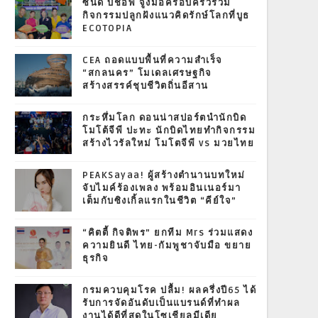
ซินดี้ บิชอพ จูงมือครอบครัวร่วม
กิจกรรมปลูกฝังแนวคิดรักษ์โลกที่บูธ
ECOTOPIA
CEA ถอดแบบพื้นที่ความสำเร็จ
“สกลนคร” โมเดลเศรษฐกิจ
สร้างสรรค์ชุบชีวิตถิ่นอีสาน
กระหึ่มโลก ดอนน่าสปอร์ตนำนักบิด
โมโต้จีพี ปะทะ นักบิดไทยทำกิจกรรม
สร้างไวรัลใหม่ โมโตจีพี vs มวยไทย
PEAKSayaa! ผู้สร้างตำนานบทใหม่
จับไมค์ร้องเพลง พร้อมอินเนอร์มา
เต็มกับซิงเกิ้ลแรกในชีวิต “คีย์ใจ”
“คิตตี้ กิจติพร” ยกทีม Mrs ร่วมแสดง
ความยินดี ไทย-กัมพูชาจับมือ ขยาย
ธุรกิจ
กรมควบคุมโรค ปลื้ม! ผลครึ่งปี65 ได้
รับการจัดอันดับเป็นแบรนด์ที่ทำผล
งานได้ดีที่สุดในโซเชียลมีเดีย