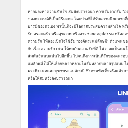
หากมองหาความสำเร็จ สมดังปรารถนา ควรเริ่มจากธีม “องค์พ
ของพระองค์ที่เป็นสิริมงคล โดยปางที่ได้รับความนิยมมากท
บารมีของตัวเอง พรนั้นก็จะมีโอกาสประสบความสำเร็จ หรื
รัก ครอบครัว หรือสุขภาพ หรืออาจช่วยลดอุปสรรค หรือลดป
ความรัก ให้ลองเปิดใจใช้ธีม “องค์พระแม่ลักษมี” ตัวแทนของผู
กับเรื่องความรัก เช่น ให้พบกับความรักที่ดี ไม่ว่าจะเป็นคน
สัมพันธ์แนบแน่นไปอีกขึ้น ไปจนถึงการเป็นที่รักของคนรอบต
แม่ลักษมี ก็มีให้เลือกหลากหลายในธีมหลากหลายรูปแบบ ไ
พระพิฆเนศและบูชาพระแม่ลักษมี ซึ่งตามข้อเท็จจริงแล้วชาว
หรือให้สมหวังดังปรารถนา