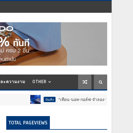
และความงาม
OTHER
“เทียน-นอท-กอล์ฟ-จำลอง-โฟล์ค” ร้องจ๊าก!! อุปกรณ์ม่ว
บันเทิง
TOTAL PAGEVIEWS