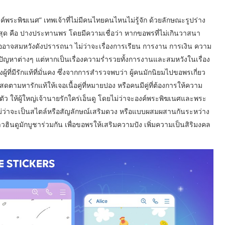
ระพิฆเนศ” เทพเจ้าที่ไม่มีคนไทยคนไหนไม่รู้จัก ด้วยลักษณะรูปร่าง
ี่สุด คือ ปางประทานพร โดยมีความเชื่อว่า หากขอพรที่ไม่เกินวาสนา
ออาจสมหวังดังปรารถนา ไม่ว่าจะเรื่องการเรียน การงาน การเงิน ความ
ัญหาต่างๆ แต่หากเป็นเรื่องความร่ำรวยทั้งการงานและสมหวังในเรื่อง
้ที่มีรักแท้ที่มั่นคง ซึ่งจากการสำรวจพบว่า ผู้คนมักนิยมไปขอพรเกี่ยว
โสดตามหารักแท้ให้เจอเนื้อคู่ที่หมายปอง หรือคนมีคู่ที่ต้องการให้ความ
ัว ให้ผู้ใหญ่เจ้านายรักใคร่เอ็นดู โดยไม่ว่าจะองค์พระพิฆเนศและพระ
ม่ว่าจะเป็นสไตล์หรือสัญลักษณ์เสริมดวง หรือแบบผสมผสานกันระหว่าง
ฮินดูมักบูชาร่วมกัน เพื่อขอพรให้เสริมความปัง เพิ่มความเป็นสิริมงคล