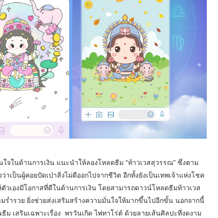
นใจในด้านการเงิน แนะนำให้ลองโหลดธีม “ท้าวเวสสุวรรณ” ซึ่งตาม
าเป็นผู้คอยปัดเป่าสิ่งไม่ดีออกไปจากชีวิต อีกทั้งยังเป็นเทพเจ้าแห่งโชค
กให้ตัวเองมีโอกาสที่ดีในด้านการเงิน โดยสามารถดาวน์โหลดธีมท้าวเวส
มร่ำรวย ยิ่งช่วยส่งเสริมสร้างความมั่นใจให้มากขึ้นไปอีกขั้น นอกจากนี้
นธีม เสริมเฉพาะเรื่อง พรวันเกิด ไพ่ทาโร่ต์ ด้วยลายเส้นศิลปะที่งดงาม