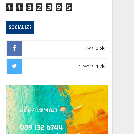
1
1
3
2
3
9
5
SOCIALIZE
3.5k
Likes
1.7k
Followers