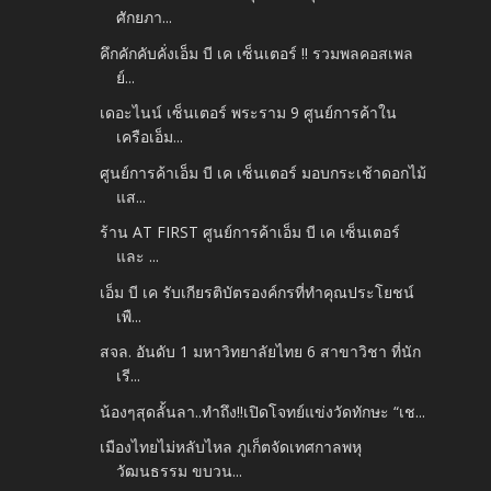
ศักยภา...
คึกคักคับคั่งเอ็ม บี เค เซ็นเตอร์ !! รวมพลคอสเพล
ย์...
เดอะไนน์ เซ็นเตอร์ พระราม 9 ศูนย์การค้าใน
เครือเอ็ม...
ศูนย์การค้าเอ็ม บี เค เซ็นเตอร์ มอบกระเช้าดอกไม้
แส...
ร้าน AT FIRST ศูนย์การค้าเอ็ม บี เค เซ็นเตอร์
และ ...
เอ็ม บี เค รับเกียรติบัตรองค์กรที่ทำคุณประโยชน์
เพื...
สจล. อันดับ 1 มหาวิทยาลัยไทย 6 สาขาวิชา ที่นัก
เรี...
น้องๆสุดลั้นลา..ทำถึง!!เปิดโจทย์แข่งวัดทักษะ “เช...
เมืองไทยไม่หลับไหล ภูเก็ตจัดเทศกาลพหุ
วัฒนธรรม ขบวน...