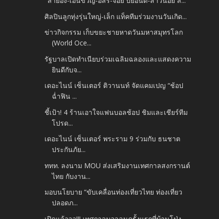
"ลำยอง​-เอิ้นขวัญ​-อิสร์​-จอย​ บียอนด์-สาวน้อย​ สิ...
ศิลปินลูกทุ่งรุ่นใหญ่​-เล็ก​ แท็คทีมร่วมงานวันเกิด...
ข่าวกิจกรรม เก็บขยะชายหาดวันมหาสมุทรโลก
(World Oce...
รัฐบาลเปิดทำเนียบร่วมเฉลิมฉลองและแสดงความ
ยินดีกับจ...
เดอะไนน์ เซ็นเตอร์ ติวานนท์ จัดแคมเปญ “ช้อป
ฉ่ำฟิน ...
ชี้เป้า! 4 ร้านเอาใจแฟนบอลช้อป ชิมและเชียร์ทีม
โปรด...
เดอะไนน์ เซ็นเตอร์ พระราม 9 ร่วมกับ ธนชาต
ประกันภัย...
ททท. ลงนาม MOU ส่งเสริมงานเทศกาลสงกรานต์
ไทย กับงาน...
มอบนโยบาย “ขับเคลื่อนท่องเที่ยวไทย ท่องเที่ยว
ปลอดภ...
เปิดแล้ววว!!! เทศกาลบอลลูนครั้งแรกที่บ้านโป่ง