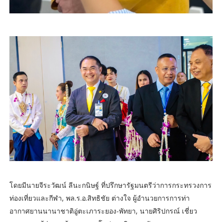
โดยมีนายจีระวัฒน์ ลีนะกนิษฐ์ ที่ปรึกษารัฐมนตรีว่าการกระทรวงการ
ท่องเที่ยวและกีฬา, พล.ร.อ.สิทธิชัย ต่างใจ ผู้อำนวยการการท่า
อากาศยานนานาชาติอู่ตะเภาระยอง-พัทยา, นายศิริปกรณ์ เชี่ยว