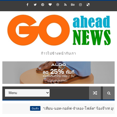
ก้าวไปข้างหน้ากับเรา
“เทียน-นอท-กอล์ฟ-จำลอง-โฟล์ค” ร้องจ๊าก!! อุปกรณ์ม่วนจอยงานวัด.
บันเทิง