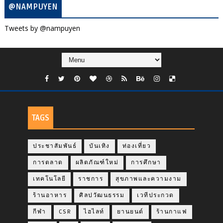
@NAMPUYEN
Tweets by @nampuyen
TAGS
ประชาสัมพันธ์
บันเทิง
ท่องเที่ยว
การตลาด
ผลิตภัณฑ์ใหม่
การศึกษา
เทคโนโลยี
ราชการ
สุขภาพและความงาม
ร้านอาหาร
ศิลปวัฒนธรรม
เวทีประกวด
กีฬา
CSR
ไฮไลท์
ยานยนต์
ร้านกาแฟ