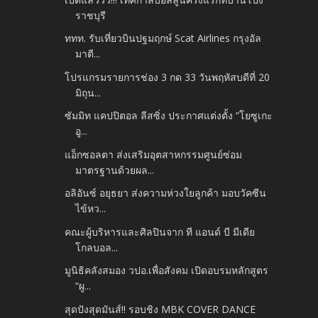
ราชบุรี
ททท. รับเที่ยวบินปฐมฤกษ์ Scat Airlines กรุงอัล
มาตี...
โปรแกรมรายการช่อง 3 กด 33 วันพฤหัสบดีที่ 20
มิถุน...
ซัมมิท แคปปิตอล ลีสซิ่ง ประกาศแต่งตั้ง “โยซูเกะ
อู...
แอ็กซอลตา ส่งเสริมอุตสาหกรรมศูนย์ซ่อม
มาตรฐานด้วยผล...
อลิอันซ์ อยุธยา ส่งความห่วงใยลูกค้า มอบวัคซีน
ไข้หว...
คณะผู้บริหารและศิลปินจาก ที แอนด์ บี มีเดีย
โกลบอล...
มูนิธิคลังสมอง วปอ.เพื่อสังคม เปิดอบรมหลักสูตร
“ผู...
สุดปังสุดมันส์!! รอบชิง MBK COVER DANCE