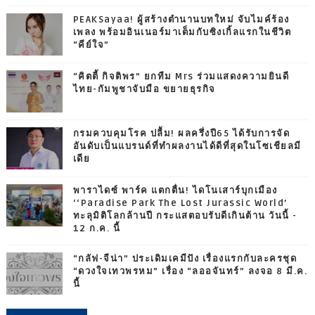
PEAKSayaa! ผู้สร้างตำนานบทใหม่ จับไมค์ร้อง
เพลง พร้อมอินเนอร์มาเต็มกับซิงเกิ้ลแรกในชีวิต
“คีย์ใจ”
“คิตตี้ กิจติพร” ยกทีม Mrs ร่วมแสดงความยินดี
ไทย-กัมพูชาจับมือ ขยายธุรกิจ
กรมควบคุมโรค ปลื้ม! ผลครึ่งปี65 ได้รับการจัด
อันดับเป็นแบรนด์ที่ทำผลงานได้ดีที่สุดในโซเชียลมี
เดีย
พาราไดซ์ พาร์ค แตกตื่น! ไดโนเสาร์บุกเมือง
‘‘Paradise Park The Lost Jurassic World’
ทะลุมิติโลกล้านปี กระแสตอบรับดีเกินต้าน วันนี้ -
12 ก.ค. นี้
“กลัฟ-จีน่า” ประเดิมเคมีปัง เรื่องแรกกับละครชุด
“ดวงใจเทวพรหม” เรื่อง “ลออจันทร์” ลงจอ 8 มี.ค.
นี้