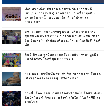
เด็กเทพฯเจ๋ง! ชัชชาติ มอบรางวัล เยาวชนดี
เด่น(ประกายเพชร) จากผลงาน “เครื่องขุดดิน
พรวนดิน รดน้ำ หยอดเมล็ด ด้วยโปรแกรม
Arduino”
พช. ร่วมกับ ธนาคารกรุงเทพ เสริมความแกร่ง
ชุมชนท่องเที่ยว OTOP นวัตวิถี ผ่านหนังสือ “ท้อง
ถิ่น อินเตอร์” ส่งต่อองค์ความรู้-แชร์ไอเดียดี สินค้า
เด็ด
ซินดี้ บิชอพ จูงมือครอบครัวร่วมกิจกรรมปลูกฝัง
แนวคิดรักษ์โลกที่บูธ ECOTOPIA
CEA ถอดแบบพื้นที่ความสำเร็จ “สกลนคร” โมเดล
เศรษฐกิจสร้างสรรค์ชุบชีวิตถิ่นอีสาน
กระหึ่มโลก ดอนน่าสปอร์ตนำนักบิดโมโต้จีพี ปะทะ
นักบิดไทยทำกิจกรรมสร้างไวรัลใหม่ โมโตจีพี vs
มวยไทย