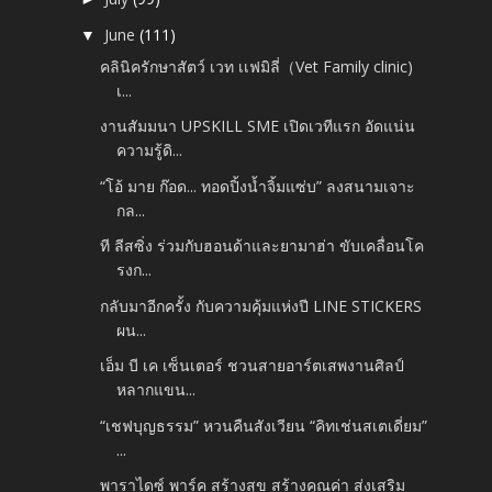
June
(111)
▼
คลินิครักษาสัตว์ เวท เเฟมิลี่（Vet Family clinic)
เ...
งานสัมมนา UPSKILL SME เปิดเวทีแรก อัดแน่น
ความรู้ดิ...
“โอ้ มาย ก๊อด... ทอดปิ้งน้ำจิ้มแซ่บ” ลงสนามเจาะ
กล...
ที ลีสซิ่ง ร่วมกับฮอนด้าและยามาฮ่า ขับเคลื่อนโค
รงก...
กลับมาอีกครั้ง กับความคุ้มแห่งปี LINE STICKERS
ผน...
เอ็ม บี เค เซ็นเตอร์ ชวนสายอาร์ตเสพงานศิลป์
หลากแขน...
“เชฟบุญธรรม” หวนคืนสังเวียน “คิทเช่นสเตเดี่ยม”
...
พาราไดซ์ พาร์ค สร้างสุข สร้างคุณค่า ส่งเสริม