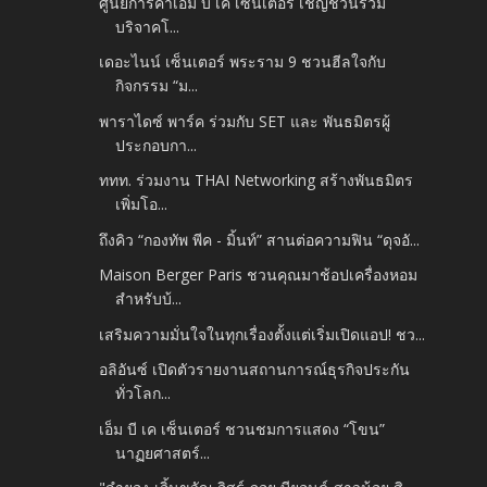
ศูนย์การค้าเอ็ม บี เค เซ็นเตอร์ เชิญชวนร่วม
บริจาคโ...
เดอะไนน์ เซ็นเตอร์ พระราม 9 ชวนฮีลใจกับ
กิจกรรม “ม...
พาราไดซ์ พาร์ค ร่วมกับ SET และ พันธมิตรผู้
ประกอบกา...
ททท. ร่วมงาน THAI Networking สร้างพันธมิตร
เพิ่มโอ...
ถึงคิว “กองทัพ พีค - มิ้นท์” สานต่อความฟิน “ดุจอั...
Maison Berger Paris ชวนคุณมาช้อปเครื่องหอม
สำหรับบ้...
เสริมความมั่นใจในทุกเรื่องตั้งแต่เริ่มเปิดแอป! ชว...
อลิอันซ์ เปิดตัวรายงานสถานการณ์ธุรกิจประกัน
ทั่วโลก...
เอ็ม บี เค เซ็นเตอร์ ชวนชมการแสดง “โขน”
นาฏยศาสตร์...