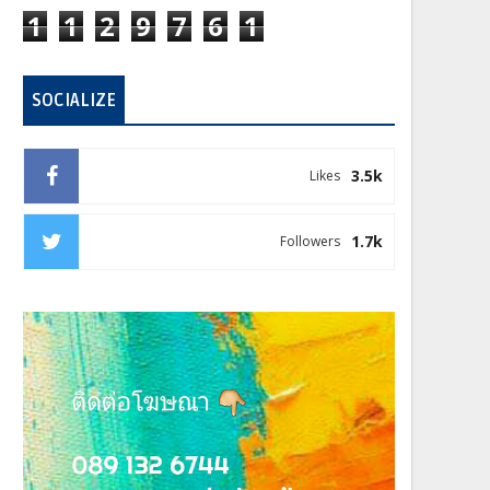
1
1
2
9
7
6
1
SOCIALIZE
3.5k
Likes
1.7k
Followers