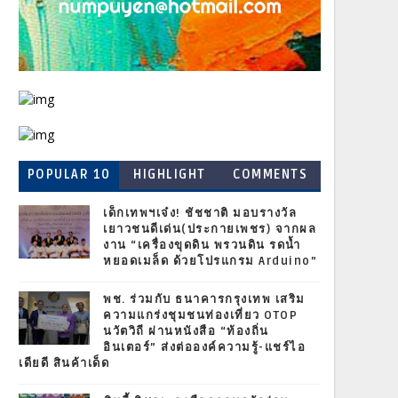
POPULAR 10
HIGHLIGHT
COMMENTS
เด็กเทพฯเจ๋ง! ชัชชาติ มอบรางวัล
เยาวชนดีเด่น(ประกายเพชร) จากผล
งาน “เครื่องขุดดิน พรวนดิน รดน้ำ
หยอดเมล็ด ด้วยโปรแกรม Arduino”
พช. ร่วมกับ ธนาคารกรุงเทพ เสริม
ความแกร่งชุมชนท่องเที่ยว OTOP
นวัตวิถี ผ่านหนังสือ “ท้องถิ่น
อินเตอร์” ส่งต่อองค์ความรู้-แชร์ไอ
เดียดี สินค้าเด็ด