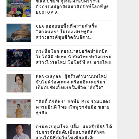
ซินดี้ บิชอพ จูงมือครอบครัวร่วม
กิจกรรมปลูกฝังแนวคิดรักษ์โลกที่บูธ
ECOTOPIA
CEA ถอดแบบพื้นที่ความสำเร็จ
“สกลนคร” โมเดลเศรษฐกิจ
สร้างสรรค์ชุบชีวิตถิ่นอีสาน
กระหึ่มโลก ดอนน่าสปอร์ตนำนักบิด
โมโต้จีพี ปะทะ นักบิดไทยทำกิจกรรม
สร้างไวรัลใหม่ โมโตจีพี vs มวยไทย
PEAKSayaa! ผู้สร้างตำนานบทใหม่
จับไมค์ร้องเพลง พร้อมอินเนอร์มา
เต็มกับซิงเกิ้ลแรกในชีวิต “คีย์ใจ”
“คิตตี้ กิจติพร” ยกทีม Mrs ร่วมแสดง
ความยินดี ไทย-กัมพูชาจับมือ ขยาย
ธุรกิจ
กรมควบคุมโรค ปลื้ม! ผลครึ่งปี65 ได้
รับการจัดอันดับเป็นแบรนด์ที่ทำผล
งานได้ดีที่สุดในโซเชียลมีเดีย