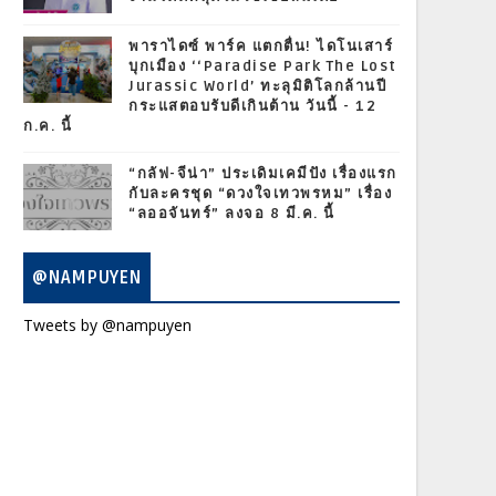
พาราไดซ์ พาร์ค แตกตื่น! ไดโนเสาร์
บุกเมือง ‘‘Paradise Park The Lost
Jurassic World’ ทะลุมิติโลกล้านปี
กระแสตอบรับดีเกินต้าน วันนี้ - 12
ก.ค. นี้
“กลัฟ-จีน่า” ประเดิมเคมีปัง เรื่องแรก
กับละครชุด “ดวงใจเทวพรหม” เรื่อง
“ลออจันทร์” ลงจอ 8 มี.ค. นี้
@NAMPUYEN
Tweets by @nampuyen