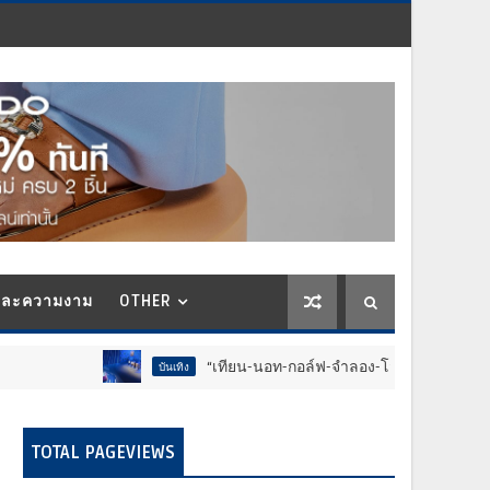
และความงาม
OTHER
“เทียน-นอท-กอล์ฟ-จำลอง-โฟล์ค” ร้องจ๊าก!! อุปกรณ์ม่ว
บันเทิง
TOTAL PAGEVIEWS