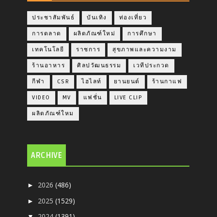
ประชาสัมพันธ์
บันเทิง
ท่องเที่ยว
การตลาด
ผลิตภัณฑ์ใหม่
การศึกษา
เทคโนโลยี
ราชการ
สุขภาพและความงาม
ร้านอาหาร
ศิลปวัฒนธรรม
เวทีประกวด
กีฬา
CSR
ไฮไลท์
ยานยนต์
ร้านกาแฟ
VIDEO
MV
แฟชั่น
LIVE CLIP
ผลิตภัณฑ์ใหม
ARCHIVE
2026
(486)
►
2025
(1529)
►
2024
(1391)
▼