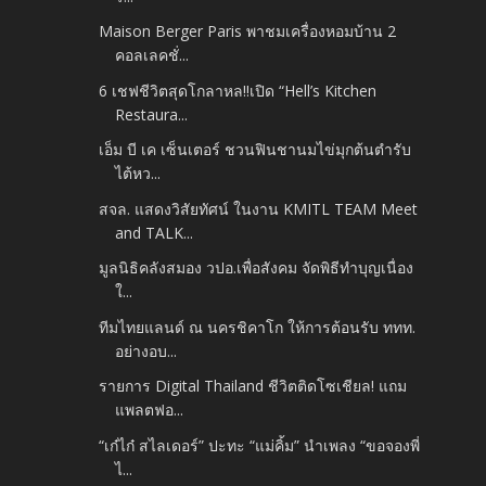
Maison Berger Paris พาชมเครื่องหอมบ้าน 2
คอลเลคชั่...
6 เชฟชีวิตสุดโกลาหล!!เปิด “Hell’s Kitchen
Restaura...
เอ็ม บี เค เซ็นเตอร์ ชวนฟินชานมไข่มุกต้นตำรับ
ไต้หว...
สจล. แสดงวิสัยทัศน์ ในงาน KMITL TEAM Meet
and TALK...
มูลนิธิคลังสมอง วปอ.เพื่อสังคม จัดพิธีทำบุญเนื่อง
ใ...
ทีมไทยแลนด์ ณ นครชิคาโก ให้การต้อนรับ ททท.
อย่างอบ...
รายการ Digital Thailand ชีวิตติดโซเชียล! แถม
แพลตฟอ...
“เก๋ไก๋ สไลเดอร์” ปะทะ “แม่คิ้ม” นำเพลง “ขอจองพี่
ไ...