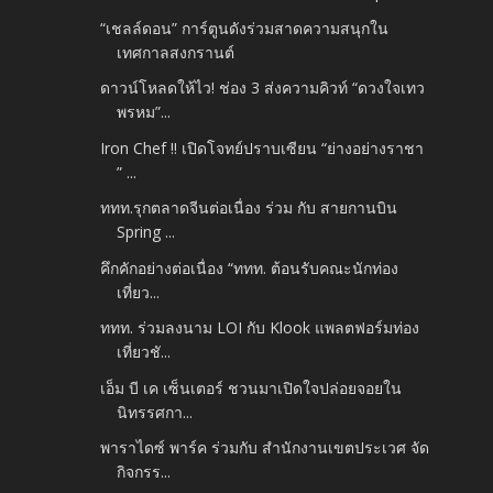
“เชลล์ดอน” การ์ตูนดังร่วมสาดความสนุกใน
เทศกาลสงกรานต์
ดาวน์โหลดให้ไว! ช่อง 3 ส่งความคิวท์ “ดวงใจเทว
พรหม”...
Iron Chef !! เปิดโจทย์ปราบเซียน “ย่างอย่างราชา
” ...
ททท.รุกตลาดจีนต่อเนื่อง ร่วม กับ สายกานบิน
Spring ...
คึกคักอย่างต่อเนื่อง “ททท. ต้อนรับคณะนักท่อง
เที่ยว...
ททท. ร่วมลงนาม LOI กับ Klook แพลตฟอร์มท่อง
เที่ยวชั...
เอ็ม บี เค เซ็นเตอร์ ชวนมาเปิดใจปล่อยจอยใน
นิทรรศกา...
พาราไดซ์ พาร์ค ร่วมกับ สำนักงานเขตประเวศ จัด
กิจกรร...