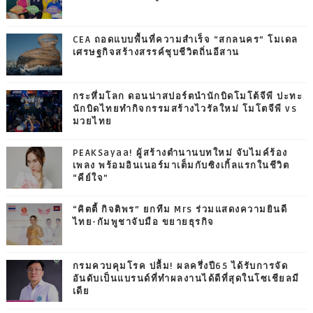
CEA ถอดแบบพื้นที่ความสำเร็จ “สกลนคร” โมเดล
เศรษฐกิจสร้างสรรค์ชุบชีวิตถิ่นอีสาน
กระหึ่มโลก ดอนน่าสปอร์ตนำนักบิดโมโต้จีพี ปะทะ
นักบิดไทยทำกิจกรรมสร้างไวรัลใหม่ โมโตจีพี vs
มวยไทย
PEAKSayaa! ผู้สร้างตำนานบทใหม่ จับไมค์ร้อง
เพลง พร้อมอินเนอร์มาเต็มกับซิงเกิ้ลแรกในชีวิต
“คีย์ใจ”
“คิตตี้ กิจติพร” ยกทีม Mrs ร่วมแสดงความยินดี
ไทย-กัมพูชาจับมือ ขยายธุรกิจ
กรมควบคุมโรค ปลื้ม! ผลครึ่งปี65 ได้รับการจัด
อันดับเป็นแบรนด์ที่ทำผลงานได้ดีที่สุดในโซเชียลมี
เดีย