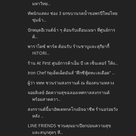
มหาวิทย...
ทัพนักแสดง ช่อง 3 ยกขบวนรดน้ำขอพรปีใหม่ไทย
ชุ่มฉ่ำ...
ปักหมุดอีเวนต์ฉ่ำ ๆ ต้อนรับเดือนเมษา ที่ศูนย์การ
ค้...
พาราไดซ์ พาร์ค ต้อนรับ ร้านชาบูและสุกียากี้
HITORI...
ร้าน At First ศูนย์การค้าเอ็ม บี เค เซ็นเตอร์ ให้แ...
Iron Chef !!ดุเด็ดเผ็ดมันส์ “ศึกซีฟู้ดทะเลเดือด” ...
ผู้ว่า ททท ชวนร่วมสงกรานต์ ณ ท้องสนามหลวง
จอยลิเดย์ อัดความสุขฉลองเทศกาลสงกรานต์
พร้อมสาดควา...
สงกรานต์นี้มาอัพเดทกลโกงมิจฉาชีพ ร้านอร่อยวัง
หลัง ...
LINE FRIENDS ชวนคุณมาเปียกปอนความสุข
และสนุกสุดๆ ที...