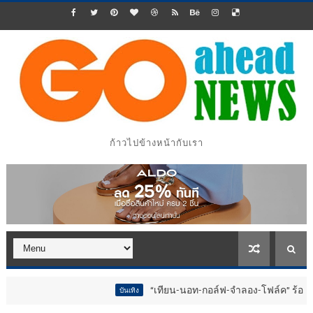
ก้าวไปข้างหน้ากับเรา
“เทียน-นอท-กอล์ฟ-จำลอง-โฟล์ค” ร้องจ๊าก!! อุปกร
บันเทิง