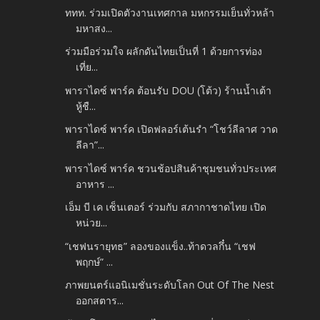
ททท. ร่วมเปิดตัวงานเทศกาล มหกรรมเย็นทั่วหล้า
มหาสง...
ร่วมมือร่วมใจ ผลักดันไทยเป็นที่ 1 ด้วยการท่อง
เที่ย...
พาราไดซ์ พาร์ค ต้อนรับ DOU (โต้ว) ร้านน้ำเต้า
หู้ชื...
พาราไดซ์ พาร์ค เปิดฟลอร์เต้นรำ “โชว์ลีลาศ วาด
ลีลา”...
พาราไดซ์ พาร์ค ชวนช้อปสินค้าชุมชนทั่วประเทศ
อาหาร ...
เอ็ม บี เค เซ็นเตอร์ ร่วมกับ สภากาชาดไทย เปิด
หน่วย...
“เชฟนรายุทธ” ลองของแข็ง..ท้าดวลกึ๋น “เชฟ
พฤกษ์” ...
ภาพยนตร์แอนิเมชั่นระดับโลก Out Of The Nest
ออกสตาร...