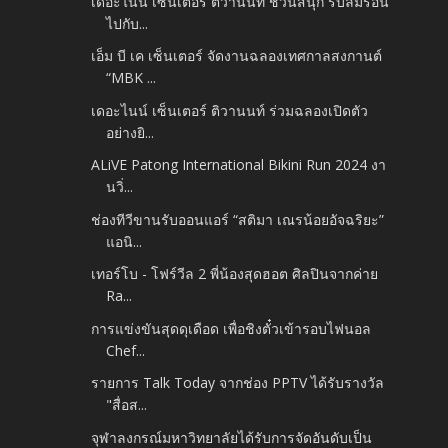
เดอะไนน์ เซ็นเตอร์ ติวานนท์ ชวนสนุก รับลมร้อน
ไปกับ...
เอ็ม บี เค เซ็นเตอร์ จัดงานฉลองเทศกาลสงกานต์
“MBK ...
เดอะไนน์ เซ็นเตอร์ ติวานนท์ ร่วมฉลองเปิดตัว
อย่างยิ...
ALiVE Patong International Bikini Run 2024 งา
นวิ่...
ช่องทีวีขานรับออนแอร์ “สติมา เณรน้อยอัจฉริยะ”
แอนิ...
เทอร์โบ - โฟร์วีล 2 พี่น้องสุดฮอต ศิลปินจากค่าย
Ra...
การแข่งขันสุดดุเดือด เพื่อชิงตั๋วเข้ารอบไฟนอล
Chef...
รายการ Talk Today จากช่อง PPTV ได้รับรางวัล
"สื่อส...
จุฬาลงกรณ์มหาวิทยาลัยได้รับการจัดอันดับเป็น