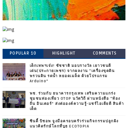
POPULAR 10
HIGHLIGHT
COMMENTS
เด็กเทพฯเจ๋ง! ชัชชาติ มอบรางวัล เยาวชนดี
เด่น(ประกายเพชร) จากผลงาน “เครื่องขุดดิน
พรวนดิน รดน้ำ หยอดเมล็ด ด้วยโปรแกรม
Arduino”
พช. ร่วมกับ ธนาคารกรุงเทพ เสริมความแกร่ง
ชุมชนท่องเที่ยว OTOP นวัตวิถี ผ่านหนังสือ “ท้อง
ถิ่น อินเตอร์” ส่งต่อองค์ความรู้-แชร์ไอเดียดี สินค้า
เด็ด
ซินดี้ บิชอพ จูงมือครอบครัวร่วมกิจกรรมปลูกฝัง
แนวคิดรักษ์โลกที่บูธ ECOTOPIA