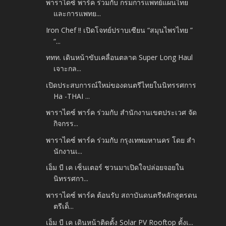
พาราไดซ์ พาร์ค ร่วมกับ กรมการแพทย์แผนไทย
และการแพทย...
Iron Chef !! เปิดโจทย์ปราบเซียน “สมุนไพรไทย ”
“...
ททท. เดินหน้าขับเคลื่อนตลาด Super Long Haul
เจาะกล...
เปิดประสบการณ์ใหม่ของดนตรีไทยในนิทรรศการ
Ha -THAI ...
พาราไดซ์ พาร์ค ร่วมกับ สำนักงานเขตประเวศ จัด
กิจกรร...
พาราไดซ์ พาร์ค ร่วมกับ กรุงเทพมหานคร โดย สำ
นักงานเ...
เอ็ม บี เค เซ็นเตอร์ ชวนมาเปิดใจปล่อยจอยใน
นิทรรศกา...
พาราไดซ์ พาร์ค ต้อนรับ สถาบันดนตรีหลักสูตรดน
ตรีเด็...
เอ็ม บี เค เดินหน้าติดตั้ง Solar PV Rooftop ตั้งเ...