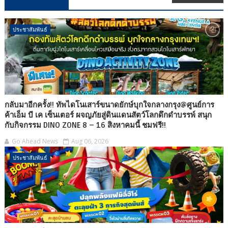
ประชาสัมพันธ์
กลับมาอีกครั้ง!! ทัพไดโนเสาร์ขนาดยักษ์บุกใจกลางกรุง@ศูนย์การ
ค้าเอ็ม บี เค เซ็นเตอร์ ผจญภัยสู่ดินแดนสัตว์โลกดึกดำบรรพ์ สนุก
กับกิจกรรม DINO ZONE 8 – 16 สิงหาคมนี้ ชมฟรี!!
Go Ahead News
Aug 06, 2026
ประชาสัมพันธ์