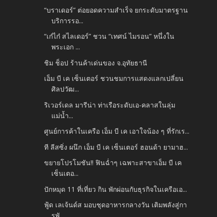
“บราเดอร์” ต่อยอดความสำเร็จ ยกระดับมาตรฐาน
บริการรอ...
“เก๋ไก๋ สไลเดอร์” ชวน “เทศน์ ไมรอน” หนึ่งใน
พระเอก ...
ชิม ช็อป ร้านค้าเด่นของ จ.อุทัยธานี
เอ็ม บี เค เซ็นเตอร์ ชวนชมการแสดงแลกเปลี่ยน
ศิลปวัฒ...
ริเวอร์เดล มารีน่า ท่าเรือระดับเอ-คลาสในลุ่ม
แม่น้ำ...
ศูนย์การค้าในเครือ เอ็ม บี เค เอาใจน้อง ๆ ที่รักเร...
ที ลีสซิ่ง ผนึก เอ็ม บี เค เซ็นเตอร์ ฮอนด้า ยามาฮ...
ขยายโปรโมชัน!! ฟินฉ่ำๆ เฉพาะสาขาเอ็ม บี เค
เซ็นเตอ...
ปักหมุด 11 ที่เที่ยว กิน พักผ่อนกับธุรกิจในเครือเอ...
ฟู้ด เลเจ้นด์ส มอบชุดอาหารกลางวัน เติมพลังสู่กา
รพั...