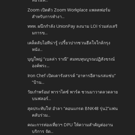
Zoom เปิดตัว Zoom Workplace แพลตฟอร์ม
สำหรับการทำงา...
ททท. ผนึกกำลัง UnionPay ลงนาม LOI ร่วมส่งเสริ
มการข...
เคล็ดลับไอทีน่ารู้ เปรี้ยวปากชวนฮีลใจใกล้กรุง
หนัง...
บุญใหญ่ “เบลล่า ราณี” สมทบทุนบูรณปฏิสังขรณ์
องค์พระ...
Iron Chef เปิดเตารังสรรค์ “อาหารอีสานรสแซ่บ”
“ป้าน...
วัยเก๋าพร้อม! พาราไดซ์ พาร์ค ชวนมาวาดลวดลาย
บนฟลอร์...
สุดประทับใจ! อำลา “คอนแกรด BNK48 รุ่น2”แฟน
คลับร่วม...
คณะการท่องเที่ยวฯ DPU ให้ความสำคัญต่องาน
บริการ จัด...