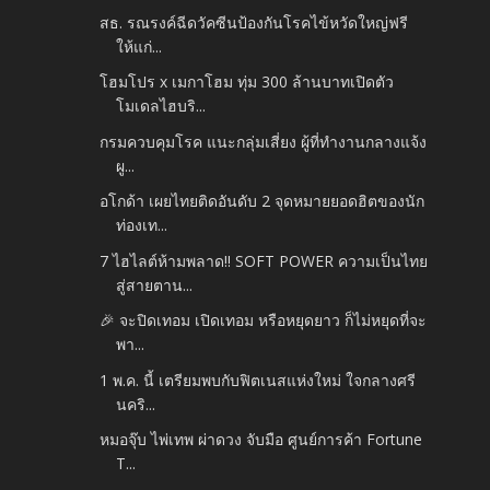
สธ. รณรงค์ฉีดวัคซีนป้องกันโรคไข้หวัดใหญ่ฟรี
ให้แก่...
โฮมโปร x เมกาโฮม ทุ่ม 300 ล้านบาทเปิดตัว
โมเดลไฮบริ...
กรมควบคุมโรค แนะกลุ่มเสี่ยง ผู้ที่ทำงานกลางแจ้ง
ผู...
อโกด้า เผยไทยติดอันดับ 2 จุดหมายยอดฮิตของนัก
ท่องเท...
7 ไฮไลต์ห้ามพลาด!! SOFT POWER ความเป็นไทย
สู่สายตาน...
🎉 จะปิดเทอม เปิดเทอม หรือหยุดยาว ก็ไม่หยุดที่จะ
พา...
1 พ.ค. นี้ เตรียมพบกับฟิตเนสแห่งใหม่ ใจกลางศรี
นคริ...
หมอจุ๊บ ไพ่เทพ ผ่าดวง จับมือ ศูนย์การค้า Fortune
T...