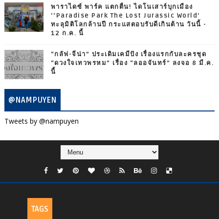
พาราไดซ์ พาร์ค แตกตื่น! ไดโนเสาร์บุกเมือง
‘‘Paradise Park The Lost Jurassic World’
ทะลุมิติโลกล้านปี กระแสตอบรับดีเกินต้าน วันนี้ -
12 ก.ค. นี้
“กลัฟ-จีน่า” ประเดิมเคมีปัง เรื่องแรกกับละครชุด
“ดวงใจเทวพรหม” เรื่อง “ลออจันทร์” ลงจอ 8 มี.ค.
นี้
@NAMPUYEN
Tweets by @nampuyen
TAGS