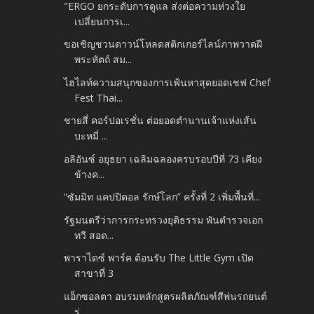
"ERGO ยกระดับการดูแล ส่งต่อความห่วงใย
เปลี่ยนการเ...
ขอเชิญชวนดาวน์โหลดสติกเกอร์ไลน์ภาพวาดฝี
พระหัตถ์ สม...
ไฮไลท์ความสนุกของการเฟ้นหาสุดยอดเชฟ Chef
Fest Thai...
ชายสี่ คอร์ปอเรชั่น ต่อยอดตำนานเจ้าแห่งเส้น
บะหมี่ ...
อลิอันซ์ อยุธยา เฉลิมฉลองครบรอบปีที่ 73 เคียง
ข้างค...
“ซัมมิท แคปปิตอล รักษ์โลก” ครั้งที่ 2 เพิ่มพื้นที่...
รัฐมนตรีว่าการกระทรวงยุติธรรม พันตํารวจเอก
ทวี สอด...
พาราไดซ์ พาร์ค ต้อนรับ The Little Gym เปิด
สาขาที่ 3
แอ็กซอลตา อบรมหลักสูตรผลิตภัณฑ์สีพ่นรถยนต์
ร่...