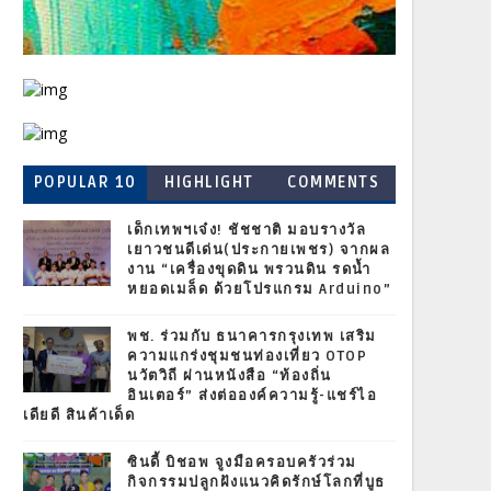
POPULAR 10
HIGHLIGHT
COMMENTS
เด็กเทพฯเจ๋ง! ชัชชาติ มอบรางวัล
เยาวชนดีเด่น(ประกายเพชร) จากผล
งาน “เครื่องขุดดิน พรวนดิน รดน้ำ
หยอดเมล็ด ด้วยโปรแกรม Arduino”
พช. ร่วมกับ ธนาคารกรุงเทพ เสริม
ความแกร่งชุมชนท่องเที่ยว OTOP
นวัตวิถี ผ่านหนังสือ “ท้องถิ่น
อินเตอร์” ส่งต่อองค์ความรู้-แชร์ไอ
เดียดี สินค้าเด็ด
ซินดี้ บิชอพ จูงมือครอบครัวร่วม
กิจกรรมปลูกฝังแนวคิดรักษ์โลกที่บูธ