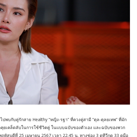
คนไปพบกับคู่รักสาย Healthy “หญิง-รฐา” ที่ควงคู่สามี “ตุล-ตุลยเทพ” ที่มัก
ดคุยเคล็ดลับในการใช้ชีวิตคู่ ในแบบฉบับของตัวเอง และฉบับของพวก
ฤหัสบดีที่ 25 เมษายน 2567 เวลา 22.45 น. ทางช่อง 3 ดูทีวีกด 33 ดูมือ