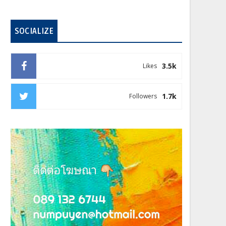
SOCIALIZE
3.5k
Likes
1.7k
Followers