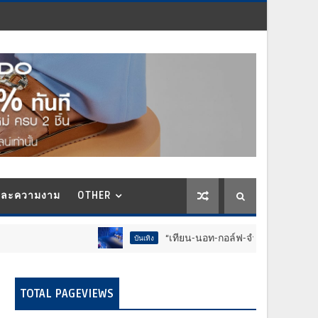
และความงาม
OTHER
“เทียน-นอท-กอล์ฟ-จำลอง-โฟล์ค” ร้องจ๊าก!! อุปกรณ์ม่วนจ
บันเทิง
TOTAL PAGEVIEWS