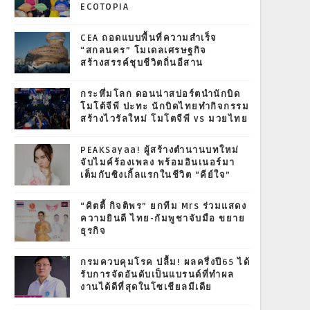
ECOTOPIA
CEA ถอดแบบพื้นที่ความสำเร็จ
“สกลนคร” โมเดลเศรษฐกิจ
สร้างสรรค์ชุบชีวิตถิ่นอีสาน
กระหึ่มโลก ดอนน่าสปอร์ตนำนักบิด
โมโต้จีพี ปะทะ นักบิดไทยทำกิจกรรม
สร้างไวรัลใหม่ โมโตจีพี vs มวยไทย
PEAKSayaa! ผู้สร้างตำนานบทใหม่
จับไมค์ร้องเพลง พร้อมอินเนอร์มา
เต็มกับซิงเกิ้ลแรกในชีวิต “คีย์ใจ”
“คิตตี้ กิจติพร” ยกทีม Mrs ร่วมแสดง
ความยินดี ไทย-กัมพูชาจับมือ ขยาย
ธุรกิจ
กรมควบคุมโรค ปลื้ม! ผลครึ่งปี65 ได้
รับการจัดอันดับเป็นแบรนด์ที่ทำผล
งานได้ดีที่สุดในโซเชียลมีเดีย