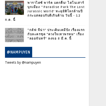
พาราไดซ์ พาร์ค แตกตื่น! ไดโนเสาร์
บุกเมือง ‘‘Paradise Park The Lost
Jurassic World’ ทะลุมิติโลกล้านปี
กระแสตอบรับดีเกินต้าน วันนี้ - 12
ก.ค. นี้
“กลัฟ-จีน่า” ประเดิมเคมีปัง เรื่องแรก
กับละครชุด “ดวงใจเทวพรหม” เรื่อง
“ลออจันทร์” ลงจอ 8 มี.ค. นี้
@NAMPUYEN
Tweets by @nampuyen