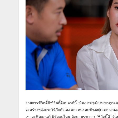
รายการชีวิตดี๊ดี:​ชีวิตดี๊ดีสัปดาห์นี้ “มิค-บรมวุฒิ” จะพาทุก
จะสร้างพลังบวกให้กับตัวเอง และคนรอบข้างอยู่เสมอ มาพู
เขาจะฟิตแอนด์เฟิร์มแค่ไหน ติดตามรายการ “ชีวิตดี๊ดี” วันพ