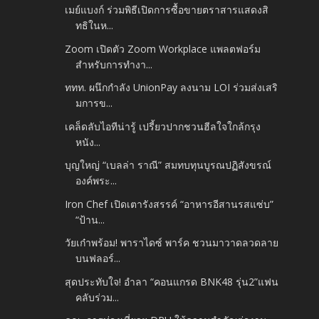
เมย์แบงก์ ร่วมพิธีเปิดการซื้อขายตราสารแสดงสิ
ทธิในห...
Zoom เปิดตัว Zoom Workplace แพลตฟอร์ม
สำหรับการทำงา...
ททท. ผนึกกำลัง UnionPay ลงนาม LOI ร่วมส่งเสริ
มการข...
เคล็ดลับไอทีน่ารู้ เปรี้ยวปากชวนฮีลใจใกล้กรุง
หนัง...
บุญใหญ่ “เบลล่า ราณี” สมทบทุนบูรณปฏิสังขรณ์
องค์พระ...
Iron Chef เปิดเตารังสรรค์ “อาหารอีสานรสแซ่บ”
“ป้าน...
วัยเก๋าพร้อม! พาราไดซ์ พาร์ค ชวนมาวาดลวดลาย
บนฟลอร์...
สุดประทับใจ! อำลา “คอนแกรด BNK48 รุ่น2”แฟน
คลับร่วม...