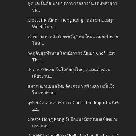
ฟู้ด เลเจ้นด์ส มอบชุดอาหารกลางวัน เติมพลังสู่กา
รพั...
CreateHK เปิดตัว Hong Kong Fashion Design
Week ในก...
เจ้าชายแห่งหนังสยองขวัญ” คนใหม่แห่งเอเชียจาก
ไนท์ ...
วัตถุดิบสุดท้าทาย โจทย์อาหารเป็นยา Chef Fest
Thail...
จับตาบริษัทเทคโนโลยียักษ์ใหญ่ อแมนด้าชวน
เที่ยวย่าน...
สมาคมยานยนต์ไทย จัดเสวนา สร้างความมั่นใจ
ในการก้าวเ...
จุฬาฯ จัดเสวนาวิชาการ Chula The Impact ครั้งที่
22...
Create Hong Kong จับมือพันธมิตรในเอเชียขยาย
การแลกเ...
7 เชฟชีวิตวิกฤต!!เปิด “Hell’s Kitchen Restaurant”