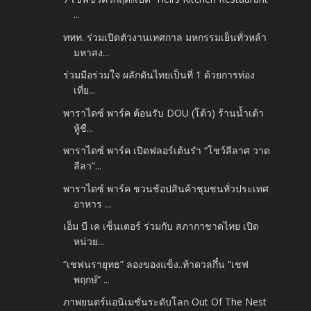
...
ททท. ร่วมเปิดตัวงานเทศกาล มหกรรมเย็นทั่วหล้า
มหาสง...
ร่วมมือร่วมใจ ผลักดันไทยเป็นที่ 1 ด้วยการท่อง
เที่ย...
พาราไดซ์ พาร์ค ต้อนรับ DOU (โต้ว) ร้านน้ำเต้า
หู้ชื...
พาราไดซ์ พาร์ค เปิดฟลอร์เต้นรำ “โชว์ลีลาศ วาด
ลีลา”...
พาราไดซ์ พาร์ค ชวนช้อปสินค้าชุมชนทั่วประเทศ
อาหาร ...
เอ็ม บี เค เซ็นเตอร์ ร่วมกับ สภากาชาดไทย เปิด
หน่วย...
“เชฟนรายุทธ” ลองของแข็ง..ท้าดวลกึ๋น “เชฟ
พฤกษ์” ...
ภาพยนตร์แอนิเมชั่นระดับโลก Out Of The Nest