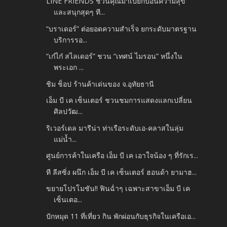
LINE FRIENDS ชวนคุณมาเปียกปอนความสุข
และสนุกสุดๆ ที...
“บราเดอร์” ต่อยอดความสำเร็จ ยกระดับมาตรฐาน
บริการรอ...
“เก๋ไก๋ สไลเดอร์” ชวน “เทศน์ ไมรอน” หนึ่งใน
พระเอก ...
ชิม ช็อป ร้านค้าเด่นของ จ.อุทัยธานี
เอ็ม บี เค เซ็นเตอร์ ชวนชมการแสดงแลกเปลี่ยน
ศิลปวัฒ...
ริเวอร์เดล มารีน่า ท่าเรือระดับเอ-คลาสในลุ่ม
แม่น้ำ...
ศูนย์การค้าในเครือ เอ็ม บี เค เอาใจน้อง ๆ ที่รักเร...
ที ลีสซิ่ง ผนึก เอ็ม บี เค เซ็นเตอร์ ฮอนด้า ยามาฮ...
ขยายโปรโมชัน!! ฟินฉ่ำๆ เฉพาะสาขาเอ็ม บี เค
เซ็นเตอ...
ปักหมุด 11 ที่เที่ยว กิน พักผ่อนกับธุรกิจในเครือเอ...