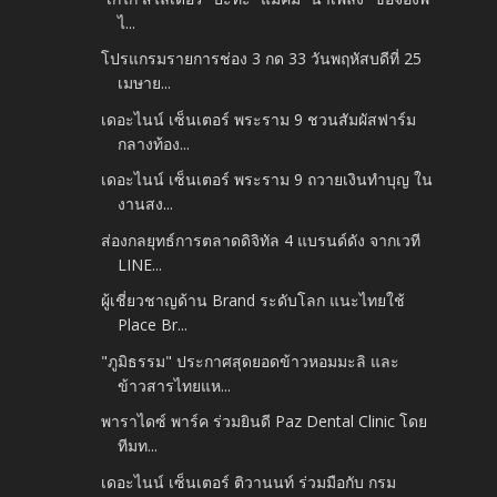
ไ...
โปรแกรมรายการช่อง 3 กด 33 วันพฤหัสบดีที่ 25
เมษาย...
เดอะไนน์ เซ็นเตอร์ พระราม 9 ชวนสัมผัสฟาร์ม
กลางท้อง...
เดอะไนน์ เซ็นเตอร์ พระราม 9 ถวายเงินทำบุญ ใน
งานสง...
ส่องกลยุทธ์การตลาดดิจิทัล 4 แบรนด์ดัง จากเวที
LINE...
ผู้เชี่ยวชาญด้าน Brand ระดับโลก แนะไทยใช้
Place Br...
"ภูมิธรรม" ประกาศสุดยอดข้าวหอมมะลิ และ
ข้าวสารไทยแห...
พาราไดซ์ พาร์ค ร่วมยินดี Paz Dental Clinic โดย
ทีมท...
เดอะไนน์ เซ็นเตอร์ ติวานนท์ ร่วมมือกับ กรม