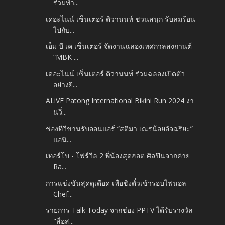
ร่วมทำ...
เดอะไนน์ เซ็นเตอร์ ติวานนท์ ชวนสนุก รับลมร้อน
ไปกับ...
เอ็ม บี เค เซ็นเตอร์ จัดงานฉลองเทศกาลสงกานต์
“MBK ...
เดอะไนน์ เซ็นเตอร์ ติวานนท์ ร่วมฉลองเปิดตัว
อย่างยิ...
ALiVE Patong International Bikini Run 2024 งา
นวิ่...
ช่องทีวีขานรับออนแอร์ “สติมา เณรน้อยอัจฉริยะ”
แอนิ...
เทอร์โบ - โฟร์วีล 2 พี่น้องสุดฮอต ศิลปินจากค่าย
Ra...
การแข่งขันสุดดุเดือด เพื่อชิงตั๋วเข้ารอบไฟนอล
Chef...
รายการ Talk Today จากช่อง PPTV ได้รับรางวัล
"สื่อส...