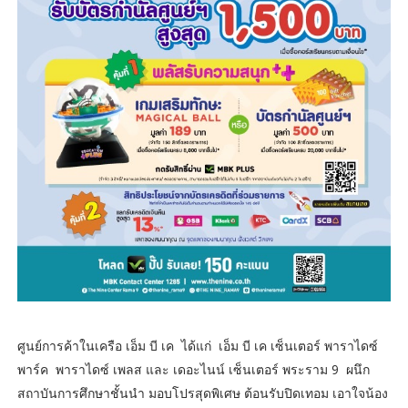
ศูนย์การค้าในเครือ เอ็ม บี เค ได้แก่ เอ็ม บี เค เซ็นเตอร์ พาราไดซ์
พาร์ค พาราไดซ์ เพลส และ เดอะไนน์ เซ็นเตอร์ พระราม 9 ผนึก
สถาบันการศึกษาชั้นนำ มอบโปรสุดพิเศษ ต้อนรับปิดเทอม เอาใจน้อง