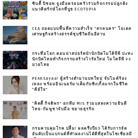
ซินดี้ บิชอพ จูงมือครอบครัวร่วมกิจกรรมปลูกฝัง
แนวคิดรักษ์โลกที่บูธ ECOTOPIA
CEA ถอดแบบพื้นที่ความสำเร็จ “สกลนคร” โมเดล
เศรษฐกิจสร้างสรรค์ชุบชีวิตถิ่นอีสาน
กระหึ่มโลก ดอนน่าสปอร์ตนำนักบิดโมโต้จีพี ปะทะ
นักบิดไทยทำกิจกรรมสร้างไวรัลใหม่ โมโตจีพี vs
มวยไทย
PEAKSayaa! ผู้สร้างตำนานบทใหม่ จับไมค์ร้อง
เพลง พร้อมอินเนอร์มาเต็มกับซิงเกิ้ลแรกในชีวิต
“คีย์ใจ”
“คิตตี้ กิจติพร” ยกทีม Mrs ร่วมแสดงความยินดี
ไทย-กัมพูชาจับมือ ขยายธุรกิจ
กรมควบคุมโรค ปลื้ม! ผลครึ่งปี65 ได้รับการจัด
อันดับเป็นแบรนด์ที่ทำผลงานได้ดีที่สุดในโซเชียลมี