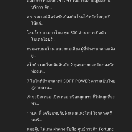
คณะการท่องเที่ยวฯ DPU ให้ความสำคัญต่องาน
บริการ จัด...
สธ. รณรงค์ฉีดวัคซีนป้องกันโรคไข้หวัดใหญ่ฟรี
ให้แก่...
โฮมโปร x เมกาโฮม ทุ่ม 300 ล้านบาทเปิดตัว
โมเดลไฮบริ...
กรมควบคุมโรค แนะกลุ่มเสี่ยง ผู้ที่ทำงานกลางแจ้ง
ผู...
อโกด้า เผยไทยติดอันดับ 2 จุดหมายยอดฮิตของนัก
ท่องเท...
7 ไฮไลต์ห้ามพลาด!! SOFT POWER ความเป็นไทย
สู่สายตาน...
🎉 จะปิดเทอม เปิดเทอม หรือหยุดยาว ก็ไม่หยุดที่จะ
พา...
1 พ.ค. นี้ เตรียมพบกับฟิตเนสแห่งใหม่ ใจกลางศรี
นคริ...
หมอจุ๊บ ไพ่เทพ ผ่าดวง จับมือ ศูนย์การค้า Fortune