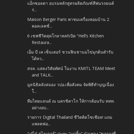
แอ็กซอลตา อบรมหลักสูตรผลิตภัณฑ์สีพ่นรถยนต์
ร่...
Maison Berger Paris พาชมเครื่องหอมบ้าน 2
คอลเลคชั่...
6 เชฟชีวิตสุดโกลาหล!!เปิด “Hell’s Kitchen
Restaura...
เอ็ม บี เค เซ็นเตอร์ ชวนฟินชานมไข่มุกต้นตำรับ
ไต้หว...
สจล. แสดงวิสัยทัศน์ ในงาน KMITL TEAM Meet
and TALK...
มูลนิธิคลังสมอง วปอ.เพื่อสังคม จัดพิธีทำบุญเนื่อง
ใ...
ทีมไทยแลนด์ ณ นครชิคาโก ให้การต้อนรับ ททท.
อย่างอบ...
รายการ Digital Thailand ชีวิตติดโซเชียล! แถม
แพลตฟอ...
“เก๋ไก๋ สไลเดอร์” ปะทะ “แม่คิ้ม” นำเพลง “ขอจองพี่