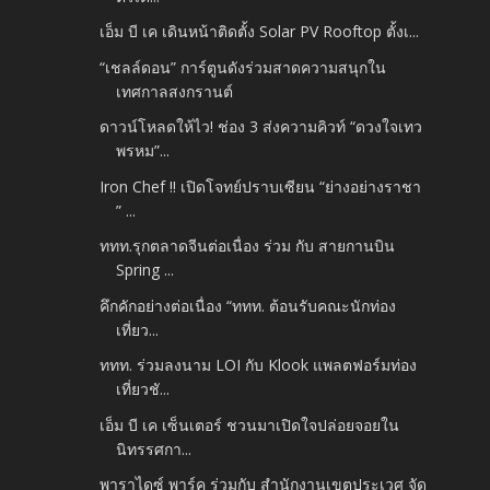
เอ็ม บี เค เดินหน้าติดตั้ง Solar PV Rooftop ตั้งเ...
“เชลล์ดอน” การ์ตูนดังร่วมสาดความสนุกใน
เทศกาลสงกรานต์
ดาวน์โหลดให้ไว! ช่อง 3 ส่งความคิวท์ “ดวงใจเทว
พรหม”...
Iron Chef !! เปิดโจทย์ปราบเซียน “ย่างอย่างราชา
” ...
ททท.รุกตลาดจีนต่อเนื่อง ร่วม กับ สายกานบิน
Spring ...
คึกคักอย่างต่อเนื่อง “ททท. ต้อนรับคณะนักท่อง
เที่ยว...
ททท. ร่วมลงนาม LOI กับ Klook แพลตฟอร์มท่อง
เที่ยวชั...
เอ็ม บี เค เซ็นเตอร์ ชวนมาเปิดใจปล่อยจอยใน
นิทรรศกา...
พาราไดซ์ พาร์ค ร่วมกับ สำนักงานเขตประเวศ จัด