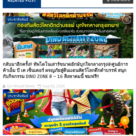
RELATED POST
ประชาสัมพันธ์
กลับมาอีกครั้ง!! ทัพไดโนเสาร์ขนาดยักษ์บุกใจกลางกรุง@ศูนย์การ
ค้าเอ็ม บี เค เซ็นเตอร์ ผจญภัยสู่ดินแดนสัตว์โลกดึกดำบรรพ์ สนุก
กับกิจกรรม DINO ZONE 8 – 16 สิงหาคมนี้ ชมฟรี!!
Go Ahead News
Aug 06, 2026
ประชาสัมพันธ์