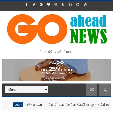
ก้าวไปข้างหน้ากับเรา
“เทียน-นอท-กอล์ฟ-จำลอง-โฟล์ค” ร้องจ๊าก!! อุปกรณ์ม่วนจอยงานวัด.. ทำ
เทิง