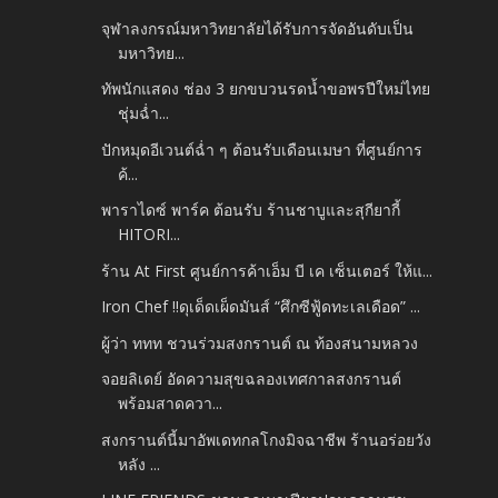
จุฬาลงกรณ์มหาวิทยาลัยได้รับการจัดอันดับเป็น
มหาวิทย...
ทัพนักแสดง ช่อง 3 ยกขบวนรดน้ำขอพรปีใหม่ไทย
ชุ่มฉ่ำ...
ปักหมุดอีเวนต์ฉ่ำ ๆ ต้อนรับเดือนเมษา ที่ศูนย์การ
ค้...
พาราไดซ์ พาร์ค ต้อนรับ ร้านชาบูและสุกียากี้
HITORI...
ร้าน At First ศูนย์การค้าเอ็ม บี เค เซ็นเตอร์ ให้แ...
Iron Chef !!ดุเด็ดเผ็ดมันส์ “ศึกซีฟู้ดทะเลเดือด” ...
ผู้ว่า ททท ชวนร่วมสงกรานต์ ณ ท้องสนามหลวง
จอยลิเดย์ อัดความสุขฉลองเทศกาลสงกรานต์
พร้อมสาดควา...
สงกรานต์นี้มาอัพเดทกลโกงมิจฉาชีพ ร้านอร่อยวัง
หลัง ...