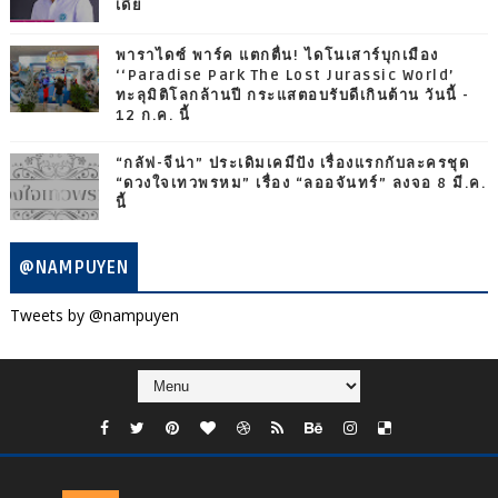
เดีย
พาราไดซ์ พาร์ค แตกตื่น! ไดโนเสาร์บุกเมือง
‘‘Paradise Park The Lost Jurassic World’
ทะลุมิติโลกล้านปี กระแสตอบรับดีเกินต้าน วันนี้ -
12 ก.ค. นี้
“กลัฟ-จีน่า” ประเดิมเคมีปัง เรื่องแรกกับละครชุด
“ดวงใจเทวพรหม” เรื่อง “ลออจันทร์” ลงจอ 8 มี.ค.
นี้
@NAMPUYEN
Tweets by @nampuyen