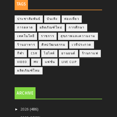
TAGS
ประชาสัมพันธ์
บันเทิง
ท่องเที่ยว
การตลาด
ผลิตภัณฑ์ใหม่
การศึกษา
เทคโนโลยี
ราชการ
สุขภาพและความงาม
ร้านอาหาร
ศิลปวัฒนธรรม
เวทีประกวด
กีฬา
CSR
ไฮไลท์
ยานยนต์
ร้านกาแฟ
VIDEO
MV
แฟชั่น
LIVE CLIP
ผลิตภัณฑ์ใหม
ARCHIVE
2026
(486)
►