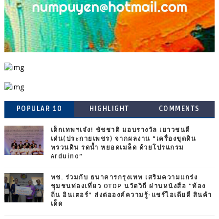
POPULAR 10
HIGHLIGHT
COMMENTS
เด็กเทพฯเจ๋ง! ชัชชาติ มอบรางวัล เยาวชนดี
เด่น(ประกายเพชร) จากผลงาน “เครื่องขุดดิน
พรวนดิน รดน้ำ หยอดเมล็ด ด้วยโปรแกรม
Arduino”
พช. ร่วมกับ ธนาคารกรุงเทพ เสริมความแกร่ง
ชุมชนท่องเที่ยว OTOP นวัตวิถี ผ่านหนังสือ “ท้อง
ถิ่น อินเตอร์” ส่งต่อองค์ความรู้-แชร์ไอเดียดี สินค้า
เด็ด