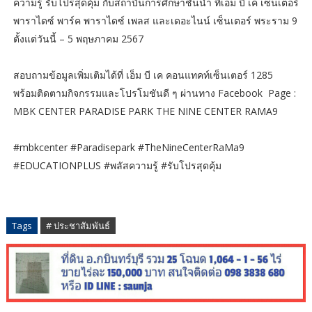
ความรู้ รับโปรสุดคุ้ม กับสถาบันการศึกษาชั้นนำ ที่เอ็ม บี เค เซ็นเตอร์
พาราไดซ์ พาร์ค พาราไดซ์ เพลส และเดอะไนน์ เซ็นเตอร์ พระราม 9
ตั้งแต่วันนี้ – 5 พฤษภาคม 2567
สอบถามข้อมูลเพิ่มเติมได้ที่ เอ็ม บี เค คอนแทคท์เซ็นเตอร์ 1285
พร้อมติดตามกิจกรรมและโปรโมชันดี ๆ ผ่านทาง Facebook Page :
MBK CENTER PARADISE PARK THE NINE CENTER RAMA9
#mbkcenter #Paradisepark #TheNineCenterRaMa9
#EDUCATIONPLUS #พลัสความรู้ #รับโปรสุดคุ้ม
Tags
# ประชาสัมพันธ์