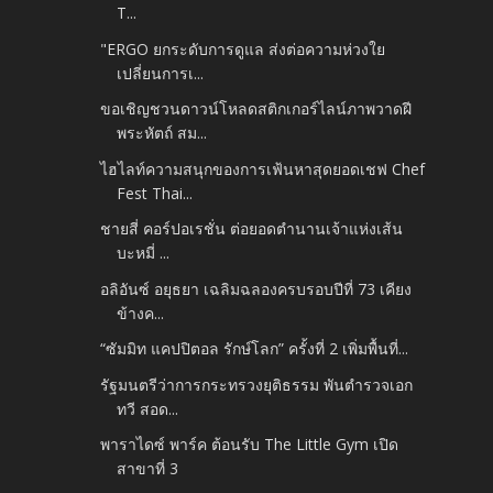
T...
"ERGO ยกระดับการดูแล ส่งต่อความห่วงใย
เปลี่ยนการเ...
ขอเชิญชวนดาวน์โหลดสติกเกอร์ไลน์ภาพวาดฝี
พระหัตถ์ สม...
ไฮไลท์ความสนุกของการเฟ้นหาสุดยอดเชฟ Chef
Fest Thai...
ชายสี่ คอร์ปอเรชั่น ต่อยอดตำนานเจ้าแห่งเส้น
บะหมี่ ...
อลิอันซ์ อยุธยา เฉลิมฉลองครบรอบปีที่ 73 เคียง
ข้างค...
“ซัมมิท แคปปิตอล รักษ์โลก” ครั้งที่ 2 เพิ่มพื้นที่...
รัฐมนตรีว่าการกระทรวงยุติธรรม พันตํารวจเอก
ทวี สอด...
พาราไดซ์ พาร์ค ต้อนรับ The Little Gym เปิด
สาขาที่ 3