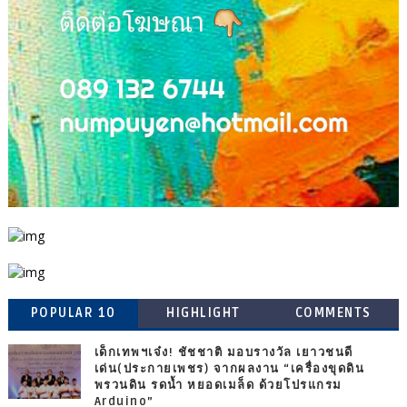
POPULAR 10
HIGHLIGHT
COMMENTS
เด็กเทพฯเจ๋ง! ชัชชาติ มอบรางวัล เยาวชนดี
เด่น(ประกายเพชร) จากผลงาน “เครื่องขุดดิน
พรวนดิน รดน้ำ หยอดเมล็ด ด้วยโปรแกรม
Arduino”