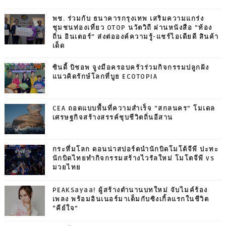
พช. ร่วมกับ ธนาคารกรุงเทพ เสริมความแกร่ง
ชุมชนท่องเที่ยว OTOP นวัตวิถี ผ่านหนังสือ “ท้อง
ถิ่น อินเตอร์” ส่งต่อองค์ความรู้-แชร์ไอเดียดี สินค้า
เด็ด
ซินดี้ บิชอพ จูงมือครอบครัวร่วมกิจกรรมปลูกฝัง
แนวคิดรักษ์โลกที่บูธ ECOTOPIA
CEA ถอดแบบพื้นที่ความสำเร็จ “สกลนคร” โมเดล
เศรษฐกิจสร้างสรรค์ชุบชีวิตถิ่นอีสาน
กระหึ่มโลก ดอนน่าสปอร์ตนำนักบิดโมโต้จีพี ปะทะ
นักบิดไทยทำกิจกรรมสร้างไวรัลใหม่ โมโตจีพี vs
มวยไทย
PEAKSayaa! ผู้สร้างตำนานบทใหม่ จับไมค์ร้อง
เพลง พร้อมอินเนอร์มาเต็มกับซิงเกิ้ลแรกในชีวิต
“คีย์ใจ”