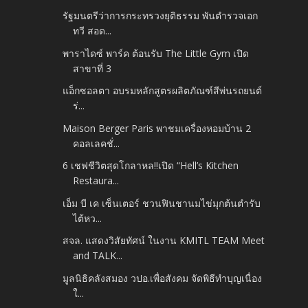
รัฐมนตรีว่าการกระทรวงยุติธรรม พันตํารวจเอก
ทวี สอด...
พาราไดซ์ พาร์ค ต้อนรับ The Little Gym เปิด
สาขาที่ 3
แอ็กซอลตา อบรมหลักสูตรผลิตภัณฑ์สีพ่นรถยนต์
ร่...
Maison Berger Paris พาชมเครื่องหอมบ้าน 2
คอลเลคชั่...
6 เชฟชีวิตสุดโกลาหล!!เปิด “Hell’s Kitchen
Restaura...
เอ็ม บี เค เซ็นเตอร์ ชวนฟินชานมไข่มุกต้นตำรับ
ไต้หว...
สจล. แสดงวิสัยทัศน์ ในงาน KMITL TEAM Meet
and TALK...
มูลนิธิคลังสมอง วปอ.เพื่อสังคม จัดพิธีทำบุญเนื่อง
ใ...