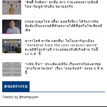
“คิตตี้ กิจติพร” ยกทีม Mrs ร่วมแสดงความยินดี
ไทย-กัมพูชาจับมือ ขยายธุรกิจ
กรมควบคุมโรค ปลื้ม! ผลครึ่งปี65 ได้รับการจัด
อันดับเป็นแบรนด์ที่ทำผลงานได้ดีที่สุดในโซเชียลมี
เดีย
พาราไดซ์ พาร์ค แตกตื่น! ไดโนเสาร์บุกเมือง
‘‘Paradise Park The Lost Jurassic World’
ทะลุมิติโลกล้านปี กระแสตอบรับดีเกินต้าน วันนี้ -
12 ก.ค. นี้
“กลัฟ-จีน่า” ประเดิมเคมีปัง เรื่องแรกกับละครชุด
“ดวงใจเทวพรหม” เรื่อง “ลออจันทร์” ลงจอ 8 มี.ค.
นี้
@NAMPUYEN
Tweets by @nampuyen