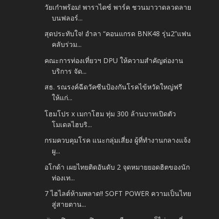
วัยเก๋าพร้อม! พาราไดซ์ พาร์ค ชวนมาวาดลวดลาย
บนฟลอร์...
สุดประทับใจ! อำลา “คอนแกรด BNK48 รุ่น2”แฟน
คลับร่วม...
คณะการท่องเที่ยวฯ DPU ให้ความสำคัญต่องาน
บริการ จัด...
สธ. รณรงค์ฉีดวัคซีนป้องกันโรคไข้หวัดใหญ่ฟรี
ให้แก่...
โฮมโปร x เมกาโฮม ทุ่ม 300 ล้านบาทเปิดตัว
โมเดลไฮบริ...
กรมควบคุมโรค แนะกลุ่มเสี่ยง ผู้ที่ทำงานกลางแจ้ง
ผู...
อโกด้า เผยไทยติดอันดับ 2 จุดหมายยอดฮิตของนัก
ท่องเท...
7 ไฮไลต์ห้ามพลาด!! SOFT POWER ความเป็นไทย
สู่สายตาน...