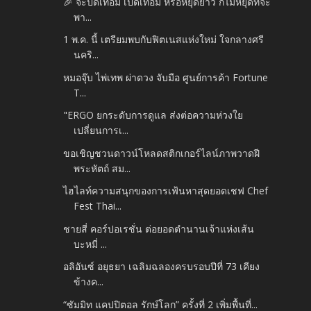
🎉 จะปิดเทอม เปิดเทอม หรือหยุดยาว ก็ไม่หยุดที่จะ
พา...
1 พ.ค. นี้ เตรียมพบกับฟิตเนสแห่งใหม่ ใจกลางศรี
นคริ...
หมอจุ๊บ ไพ่เทพ ผ่าดวง จับมือ ศูนย์การค้า Fortune
T...
"ERGO ยกระดับการดูแล ส่งต่อความห่วงใย
เปลี่ยนการเ...
ขอเชิญชวนดาวน์โหลดสติกเกอร์ไลน์ภาพวาดฝี
พระหัตถ์ สม...
ไฮไลท์ความสนุกของการเฟ้นหาสุดยอดเชฟ Chef
Fest Thai...
ชายสี่ คอร์ปอเรชั่น ต่อยอดตำนานเจ้าแห่งเส้น
บะหมี่ ...
อลิอันซ์ อยุธยา เฉลิมฉลองครบรอบปีที่ 73 เคียง
ข้างค...
“ซัมมิท แคปปิตอล รักษ์โลก” ครั้งที่ 2 เพิ่มพื้นที่...