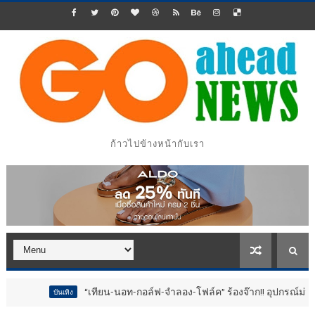
ก้าวไปข้างหน้ากับเรา
“เทียน-นอท-กอล์ฟ-จำลอง-โฟล์ค” ร้องจ๊าก!! อุปกรณ์ม่วนจอยงานวัด.. ทำชีวิ