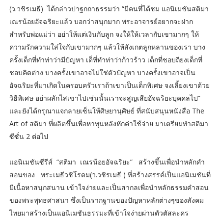
(ว.วชิรเมธี) ได้กล่าวปาฐกถาธรรมว่า “มีคนที่ได้ชม แอนิเมชันสติมา
เณรน้อยอัจฉริยะแล้ว บอกว่าสนุกมาก พระอาจารย์อยากจะฝาก
สำหรับพ่อแม่ว่า อย่าให้แต่เงินกับลูก จงให้ให้เวลากับเขามากๆ ให้
ความรักความใส่ใจกับเขามากๆ แล้วให้สังเกตลูกหลานของเรา บาง
ครั้งเด็กที่ทำท่าว่ามีปัญหา เด็ที่ทำท่าว่าก้าวร้าว เด็กที่ชอบถียงเด็กที่
ชอบคิดต่าง บางครั้งเขาอาจไม่ใช่ตัวปัญหา บางครั้งเขาอาจเป็น
อัจฉริยะที่มาเกิดในครอบครัวเราถ้าเขาเป็นเด็กพิเศษ จงเลี้ยงเขาด้วย
วิธีพิเศษ อย่าผลักไสเขาไปเช่นนั้นเราจะสูญเสียอัจฉริยะบุคคลไป”
และยังได้กรุณาแจกลายเซ็นให้ศิษยานุศิษย์ ที่สนับสนุนหนังสือ The
Art of สติมา ที่ผลิตขึ้นเพื่อหาทุนหลังหักค่าใช้จ่าย มาเตรียมทำสติมา
ซีซั่น 2 ต่อไป
แอนิเมชันซีรีส์ “สติมา เณรน้อยอัจฉริยะ” สร้างขึ้นเพื่อนำหลักคำ
สอนของ พระเมธีวชิโรดม(ว.วชิรเมธี ) ที่สร้างสรรค์เป็นแอนิเมชันที่
มีเนื้อหาสนุกสนาน เข้าใจง่ายและเป็นสากลเพื่อนำหลักธรรมคำสอน
ของพระพุทธศาสนา ซึ่งเป็นรากฐานของปัญหาหลักต่างๆของสังคม
ไทยมาสร้างเป็นแอนิเมชันธรรมะที่เข้าใจง่ายผ่านตัวตัสละคร