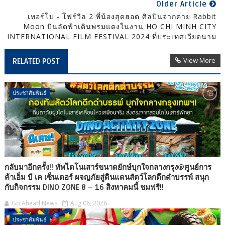
Older Article
เทอร์โบ - โฟร์วีล 2 พี่น้องสุดฮอต ศิลปินจากค่าย Rabbit
Moon บินลัดฟ้าเดินพรมแดงในงาน HO CHI MINH CITY
INTERNATIONAL FILM FESTIVAL 2024 ที่ประเทศเวียดนาม
View More
RELATED POST
ประชาสัมพันธ์
กลับมาอีกครั้ง!! ทัพไดโนเสาร์ขนาดยักษ์บุกใจกลางกรุง@ศูนย์การ
ค้าเอ็ม บี เค เซ็นเตอร์ ผจญภัยสู่ดินแดนสัตว์โลกดึกดำบรรพ์ สนุก
กับกิจกรรม DINO ZONE 8 – 16 สิงหาคมนี้ ชมฟรี!!
Go Ahead News
Aug 06, 2026
ประชาสัมพันธ์