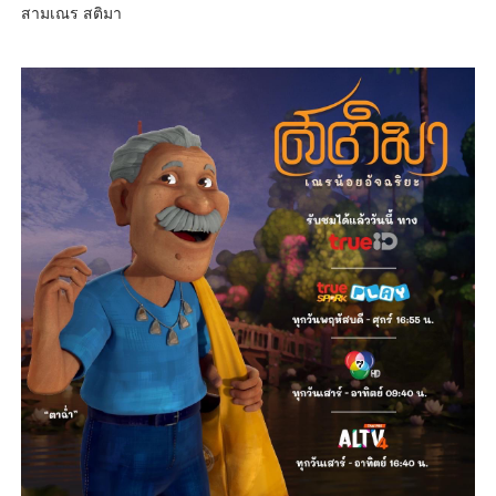
สามเณร สติมา