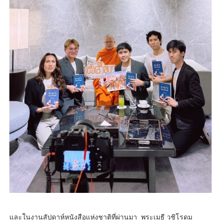
และในงานสัปดาห์หนังสือแห่งชาติที่ผ่านมา พระเมธี วชิโรดม