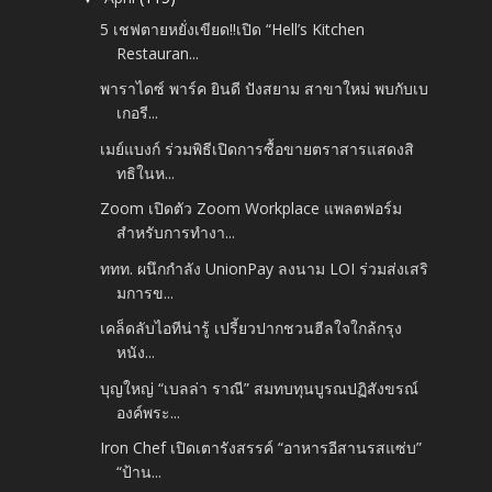
5 เชฟตายหยั่งเขียด!!เปิด “Hell’s Kitchen
Restauran...
พาราไดซ์ พาร์ค ยินดี ปังสยาม สาขาใหม่ พบกับเบ
เกอรี...
เมย์แบงก์ ร่วมพิธีเปิดการซื้อขายตราสารแสดงสิ
ทธิในห...
Zoom เปิดตัว Zoom Workplace แพลตฟอร์ม
สำหรับการทำงา...
ททท. ผนึกกำลัง UnionPay ลงนาม LOI ร่วมส่งเสริ
มการข...
เคล็ดลับไอทีน่ารู้ เปรี้ยวปากชวนฮีลใจใกล้กรุง
หนัง...
บุญใหญ่ “เบลล่า ราณี” สมทบทุนบูรณปฏิสังขรณ์
องค์พระ...
Iron Chef เปิดเตารังสรรค์ “อาหารอีสานรสแซ่บ”
“ป้าน...