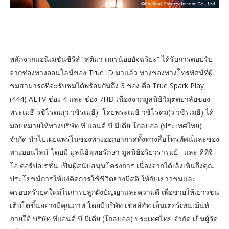
หลักจากแอนิเมชันซีรีส์ “สติมา เณรน้อยอัจฉริยะ” ได้รับการตอบรับ
จากช่องทางออนไลน์ของ True ID มาแล้ว ทางช่องทางโทรทัศน์ที่ผู้
ชมสามารถที่จะรับชมได้พร้อมกันถึง 3 ช่อง คือ True Spark Play
(444) ALTV ช่อง 4 และ ช่อง 7HD เนื่องจากมูลนิธิวิมุตตยาลัยของ
พระเมธี วชิโรดม(ว.วชิรเมธี) โดยพระเมธี วชิโรดม(ว.วชิรเมธี) ได้
มอบหมายให้ทางบริษัท ที แอนด์ บี มีเดีย โกลบอล (ประเทศไทย)
จำกัด นำไปเผยแพร่ในช่องทางออกอากาศทั้งทางสื่อโทรทัศน์และช่อง
ทางออนไลน์ โดยมี มูลนิธิพุทธรักษา มูลนิธิอริยวรารมย์ และ ดีทีจี
โอ คอร์ปอเรชั่น เป็นผู้สนับสนุนโครงการ เนื่องจากได้เล็งเห็นถึงคุณ
ประโยชน์การให้แง่คิดการใช้ชีวิตย่างมีสติ ให้กับเยาวชนและ
ครอบครัวยุคใหม่ในการปลูกฝังปัญญาและความดี เพื่อช่วยให้เยาวชน
เติบโตขึ้นอย่างมีคุณภาพ โดยมีบริษัท เชลล์ฮัท เอ็นเตอร์เทนเม้นท์
ภายใต้ บริษัท ทีแอนด์ บี มีเดีย (โกลบอล) ประเทศไทย จำกัด เป็นผู้จัด