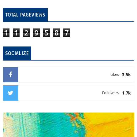
TOTAL PAGEVIEWS
1
1
2
9
5
8
7
SOCIALIZE
3.5k
Likes
1.7k
Followers