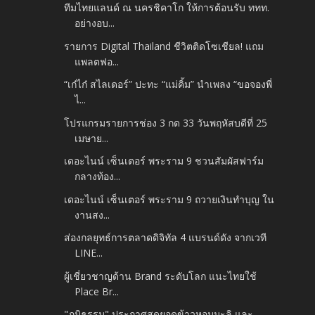
ทีมไทยแลนด์ ณ นครชิคาโก ให้การต้อนรับ ททท.
อย่างอบ...
รายการ Digital Thailand ชีวิตติดโซเชียล! แถม
แพลตฟอ...
“เก๋ไก๋ สไลเดอร์” ปะทะ “แม่คิ้ม” นำเพลง “ขอจองพี่
ไ...
โปรแกรมรายการช่อง 3 กด 33 วันพฤหัสบดีที่ 25
เมษาย...
เดอะไนน์ เซ็นเตอร์ พระราม 9 ชวนสัมผัสฟาร์ม
กลางท้อง...
เดอะไนน์ เซ็นเตอร์ พระราม 9 ถวายเงินทำบุญ ใน
งานสง...
ส่องกลยุทธ์การตลาดดิจิทัล 4 แบรนด์ดัง จากเวที
LINE...
ผู้เชี่ยวชาญด้าน Brand ระดับโลก แนะไทยใช้
Place Br...
"ภูมิธรรม" ประกาศสุดยอดข้าวหอมมะลิ และ