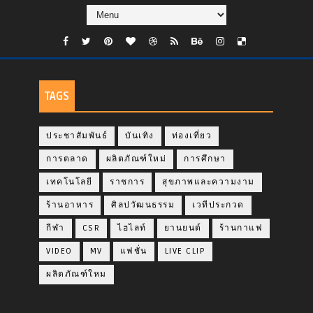
TAGS
ประชาสัมพันธ์
บันเทิง
ท่องเที่ยว
การตลาด
ผลิตภัณฑ์ใหม่
การศึกษา
เทคโนโลยี
ราชการ
สุขภาพและความงาม
ร้านอาหาร
ศิลปวัฒนธรรม
เวทีประกวด
กีฬา
CSR
ไฮไลท์
ยานยนต์
ร้านกาแฟ
VIDEO
MV
แฟชั่น
LIVE CLIP
ผลิตภัณฑ์ใหม