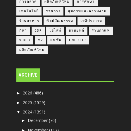
การตลาด
ผลิตภัณฑ์ใหม่
การศึกษา
เทคโนโลยี
ราชการ
สุขภาพและความงาม
ร้านอาหาร
ศิลปวัฒนธรรม
เวทีประกวด
กีฬา
CSR
ไฮไลท์
ยานยนต์
ร้านกาแฟ
VIDEO
MV
แฟชั่น
LIVE CLIP
ผลิตภัณฑ์ใหม
ARCHIVE
2026
(486)
►
2025
(1529)
►
2024
(1391)
▼
December
(70)
►
November
(117)
►