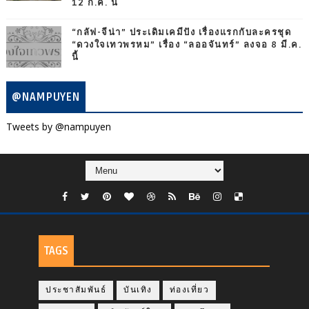
12 ก.ค. นี้
“กลัฟ-จีน่า” ประเดิมเคมีปัง เรื่องแรกกับละครชุด
“ดวงใจเทวพรหม” เรื่อง “ลออจันทร์” ลงจอ 8 มี.ค.
นี้
@NAMPUYEN
Tweets by @nampuyen
TAGS
ประชาสัมพันธ์
บันเทิง
ท่องเที่ยว