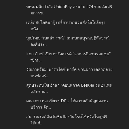
ททท. ผนึกกำลัง UnionPay ลงนาม LOI ร่วมส่งเสริ
มการข...
เคล็ดลับไอทีน่ารู้ เปรี้ยวปากชวนฮีลใจใกล้กรุง
หนัง...
บุญใหญ่ “เบลล่า ราณี” สมทบทุนบูรณปฏิสังขรณ์
องค์พระ...
Iron Chef เปิดเตารังสรรค์ “อาหารอีสานรสแซ่บ”
“ป้าน...
วัยเก๋าพร้อม! พาราไดซ์ พาร์ค ชวนมาวาดลวดลาย
บนฟลอร์...
สุดประทับใจ! อำลา “คอนแกรด BNK48 รุ่น2”แฟน
คลับร่วม...
คณะการท่องเที่ยวฯ DPU ให้ความสำคัญต่องาน
บริการ จัด...
สธ. รณรงค์ฉีดวัคซีนป้องกันโรคไข้หวัดใหญ่ฟรี
ให้แก่...