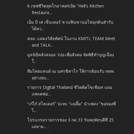
6 เชฟชีวิตสุดโกลาหล!!เปิด “Hell’s Kitchen
Restaura...
เอ็ม บี เค เซ็นเตอร์ ชวนฟินชานมไข่มุกต้นตำรับ
ไต้หว...
สจล. แสดงวิสัยทัศน์ ในงาน KMITL TEAM Meet
and TALK...
มูลนิธิคลังสมอง วปอ.เพื่อสังคม จัดพิธีทำบุญเนื่อง
ใ...
ทีมไทยแลนด์ ณ นครชิคาโก ให้การต้อนรับ ททท.
อย่างอบ...
รายการ Digital Thailand ชีวิตติดโซเชียล! แถม
แพลตฟอ...
“เก๋ไก๋ สไลเดอร์” ปะทะ “แม่คิ้ม” นำเพลง “ขอจองพี่
ไ...
โปรแกรมรายการช่อง 3 กด 33 วันพฤหัสบดีที่ 25
เมษาย...