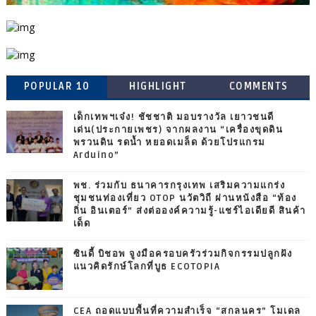
POPULAR 10
HIGHLIGHT
COMMENTS
เด็กเทพฯเจ๋ง! ชัชชาติ มอบรางวัล เยาวชนดี
เด่น(ประกายเพชร) จากผลงาน “เครื่องขุดดิน
พรวนดิน รดน้ำ หยอดเมล็ด ด้วยโปรแกรม
Arduino”
พช. ร่วมกับ ธนาคารกรุงเทพ เสริมความแกร่ง
ชุมชนท่องเที่ยว OTOP นวัตวิถี ผ่านหนังสือ “ท้อง
ถิ่น อินเตอร์” ส่งต่อองค์ความรู้-แชร์ไอเดียดี สินค้า
เด็ด
ซินดี้ บิชอพ จูงมือครอบครัวร่วมกิจกรรมปลูกฝัง
แนวคิดรักษ์โลกที่บูธ ECOTOPIA
CEA ถอดแบบพื้นที่ความสำเร็จ “สกลนคร” โมเดล