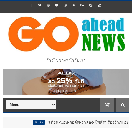
ก้าวไปข้างหน้ากับเรา
“เทียน-นอท-กอล์ฟ-จำลอง-โฟล์ค” ร้องจ๊าก!! อุปกรณ์ม่วนจอยงานวัด.. ท
ันเทิง