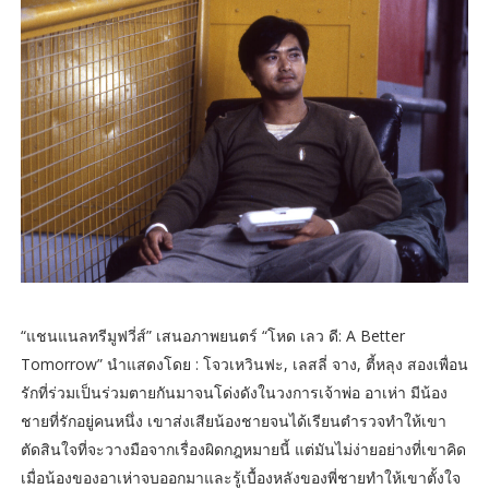
“แชนแนลทรีมูฟวี่ส์” เสนอภาพยนตร์ “โหด เลว ดี: A Better
Tomorrow” นำแสดงโดย : โจวเหวินฟะ, เลสลี่ จาง, ตี้หลุง สองเพื่อน
รักที่ร่วมเป็นร่วมตายกันมาจนโด่งดังในวงการเจ้าพ่อ อาเห่า มีน้อง
ชายที่รักอยู่คนหนึ่ง เขาส่งเสียน้องชายจนได้เรียนตำรวจทำให้เขา
ตัดสินใจที่จะวางมือจากเรื่องผิดกฎหมายนี้ แต่มันไม่ง่ายอย่างที่เขาคิด
เมื่อน้องของอาเห่าจบออกมาและรู้เบื้องหลังของพี่ชายทำให้เขาตั้งใจ