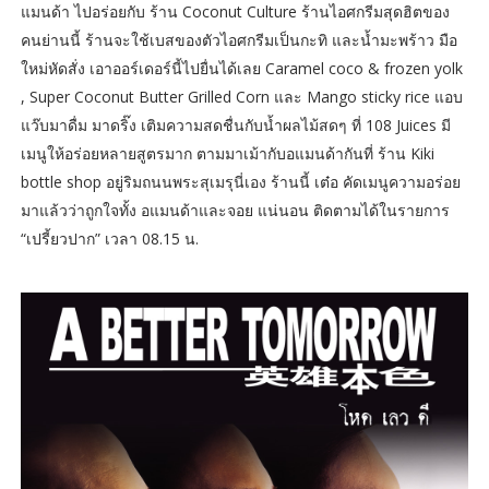
แมนด้า ไปอร่อยกับ ร้าน Coconut Culture ร้านไอศกรีมสุดฮิตของ
คนย่านนี้ ร้านจะใช้เบสของตัวไอศกรีมเป็นกะทิ และน้ำมะพร้าว มือ
ใหม่หัดสั่ง เอาออร์เดอร์นี้ไปยื่นได้เลย Caramel coco & frozen yolk
, Super Coconut Butter Grilled Corn และ Mango sticky rice แอบ
แว๊บมาดื่ม มาดริ๊ง เติมความสดชื่นกับน้ำผลไม้สดๆ ที่ 108 Juices มี
เมนูให้อร่อยหลายสูตรมาก ตามมาเม้ากับอแมนด้ากันที่ ร้าน Kiki
bottle shop อยู่ริมถนนพระสุเมรุนี่เอง ร้านนี้ เต๋อ คัดเมนูความอร่อย
มาแล้วว่าถูกใจทั้ง อแมนด้าและจอย แน่นอน ติดตามได้ในรายการ
“เปรี้ยวปาก” เวลา 08.15 น.