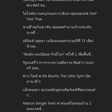
พระหัตถ์ สม...
ไฮไลท์ความสนุกของการเฟ้นหาสุดยอดเชฟ Chef
Fest Thai...
ชายสี่ คอร์ปอเรชั่น ต่อยอดตำนานเจ้าแห่งเส้น
บะหมี่ ...
อลิอันซ์ อยุธยา เฉลิมฉลองครบรอบปีที่ 73 เคียง
ข้างค...
“ซัมมิท แคปปิตอล รักษ์โลก” ครั้งที่ 2 เพิ่มพื้นที่...
รัฐมนตรีว่าการกระทรวงยุติธรรม พันตํารวจเอก
ทวี สอด...
พาราไดซ์ พาร์ค ต้อนรับ The Little Gym เปิด
สาขาที่ 3
แอ็กซอลตา อบรมหลักสูตรผลิตภัณฑ์สีพ่นรถยนต์
ร่...
Maison Berger Paris พาชมเครื่องหอมบ้าน 2
คอลเลคชั่...