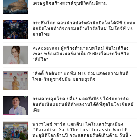
เศรษฐกิจสร้างสรรค์ชุบชีวิตถิ่นอีสาน
กระหึ่มโลก ดอนน่าสปอร์ตนำนักบิดโมโต้จีพี ปะทะ
นักบิดไทยทำกิจกรรมสร้างไวรัลใหม่ โมโตจีพี vs
มวยไทย
PEAKSayaa! ผู้สร้างตำนานบทใหม่ จับไมค์ร้อง
เพลง พร้อมอินเนอร์มาเต็มกับซิงเกิ้ลแรกในชีวิต
“คีย์ใจ”
“คิตตี้ กิจติพร” ยกทีม Mrs ร่วมแสดงความยินดี
ไทย-กัมพูชาจับมือ ขยายธุรกิจ
กรมควบคุมโรค ปลื้ม! ผลครึ่งปี65 ได้รับการจัด
อันดับเป็นแบรนด์ที่ทำผลงานได้ดีที่สุดในโซเชียลมี
เดีย
พาราไดซ์ พาร์ค แตกตื่น! ไดโนเสาร์บุกเมือง
‘‘Paradise Park The Lost Jurassic World’
ทะลุมิติโลกล้านปี กระแสตอบรับดีเกินต้าน วันนี้ -