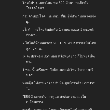
โฮมโปร x เมกาโฮม ทุ่ม 300 ล้านบาทเปิดตัว
โมเดลไฮบริ...
กรมควบคุมโรค แนะกลุ่มเสี่ยง ผู้ที่ทำงานกลางแจ้ง
ผู...
อโกด้า เผยไทยติดอันดับ 2 จุดหมายยอดฮิตของนัก
ท่องเท...
7 ไฮไลต์ห้ามพลาด!! SOFT POWER ความเป็นไทย
สู่สายตาน...
🎉 จะปิดเทอม เปิดเทอม หรือหยุดยาว ก็ไม่หยุดที่จะ
พา...
1 พ.ค. นี้ เตรียมพบกับฟิตเนสแห่งใหม่ ใจกลางศรี
นคริ...
หมอจุ๊บ ไพ่เทพ ผ่าดวง จับมือ ศูนย์การค้า Fortune
T...
"ERGO ยกระดับการดูแล ส่งต่อความห่วงใย
เปลี่ยนการเ...
ขอเชิญชวนดาวน์โหลดสติกเกอร์ไลน์ภาพวาดฝี