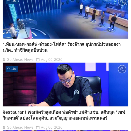
บันเทิง
“เทียน-นอท-กอล์ฟ-จำลอง-โฟล์ค” ร้องจ๊าก!! อุปกรณ์ม่วนจอยงา
นวัด.. ทำชีวิตสุดปั่นป่วน
Go Ahead News
Aug 06, 2026
บันเทิง
Restaurant War!!ครัวสุดเดือด พ่อค้าซ่าแม่ค้าแซ่บ..สติหลุด “เชฟ
วิลเมนต์”แปลงโฉมดุดัน..สวมวิญญาณเฮดเชฟเทรนเนอร์
Go Ahead News
Aug 06, 2026