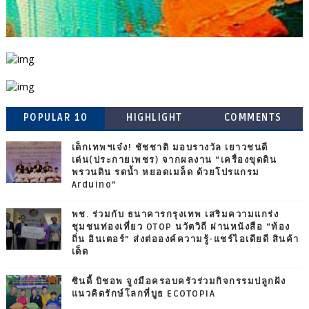
POPULAR 10
HIGHLIGHT
COMMENTS
เด็กเทพฯเจ๋ง! ชัชชาติ มอบรางวัล เยาวชนดี
เด่น(ประกายเพชร) จากผลงาน “เครื่องขุดดิน
พรวนดิน รดน้ำ หยอดเมล็ด ด้วยโปรแกรม
Arduino”
พช. ร่วมกับ ธนาคารกรุงเทพ เสริมความแกร่ง
ชุมชนท่องเที่ยว OTOP นวัตวิถี ผ่านหนังสือ “ท้อง
ถิ่น อินเตอร์” ส่งต่อองค์ความรู้-แชร์ไอเดียดี สินค้า
เด็ด
ซินดี้ บิชอพ จูงมือครอบครัวร่วมกิจกรรมปลูกฝัง
แนวคิดรักษ์โลกที่บูธ ECOTOPIA