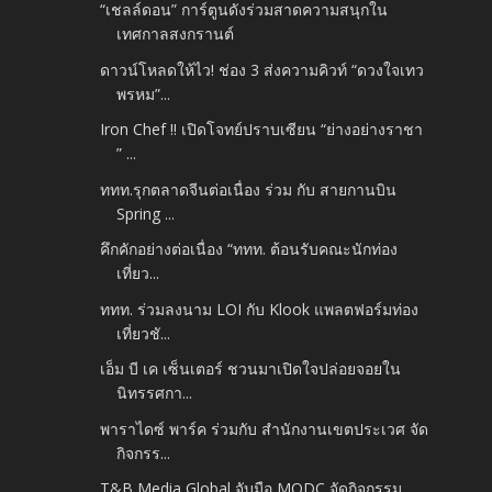
“เชลล์ดอน” การ์ตูนดังร่วมสาดความสนุกใน
เทศกาลสงกรานต์
ดาวน์โหลดให้ไว! ช่อง 3 ส่งความคิวท์ “ดวงใจเทว
พรหม”...
Iron Chef !! เปิดโจทย์ปราบเซียน “ย่างอย่างราชา
” ...
ททท.รุกตลาดจีนต่อเนื่อง ร่วม กับ สายกานบิน
Spring ...
คึกคักอย่างต่อเนื่อง “ททท. ต้อนรับคณะนักท่อง
เที่ยว...
ททท. ร่วมลงนาม LOI กับ Klook แพลตฟอร์มท่อง
เที่ยวชั...
เอ็ม บี เค เซ็นเตอร์ ชวนมาเปิดใจปล่อยจอยใน
นิทรรศกา...
พาราไดซ์ พาร์ค ร่วมกับ สำนักงานเขตประเวศ จัด
กิจกรร...
T&B Media Global จับมือ MQDC จัดกิจกรรม