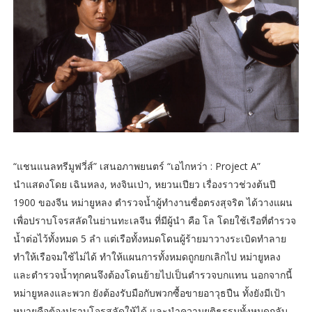
“แชนแนลทรีมูฟวี่ส์” เสนอภาพยนตร์ “เอไกหว่า : Project A”
นำแสดงโดย เฉินหลง, หงจินเป่า, หยวนเปียว เรื่องราวช่วงต้นปี
1900 ของจีน หม่ายูหลง ตำรวจน้ำผู้ทำงานซื่อตรงสุจริต ได้วางแผน
เพื่อปราบโจรสลัดในย่านทะเลจีน ที่มีผู้นำ คือ โล โดยใช้เรือที่ตำรวจ
น้ำต่อไว้ทั้งหมด 5 ลำ แต่เรือทั้งหมดโดนผู้ร้ายมาวางระเบิดทำลาย
ทำให้เรือจมใช้ไม่ได้ ทำให้แผนการทั้งหมดถูกยกเลิกไป หม่ายูหลง
และตำรวจน้ำทุกคนจึงต้องโดนย้ายไปเป็นตำรวจบกแทน นอกจากนี้
หม่ายูหลงและพวก ยังต้องรับมือกับพวกซื้อขายอาวุธปืน ทั้งยังมีเป้า
หมายคือต้องปราบโจรสลัดให้ได้ และนำความยุติธรรมทั้งหมดกลับ