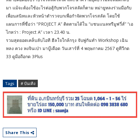
มา แม้จะต้องใช้อะไรต่อสู้กับพวกโจรสลัดก็ตาม หม่ายูหลงร่วมมือกับ
เพื่อนสนิทและหัวหน้าตำรวจบกเพื่อกำจัดพวกโจรสลัด โดยใช้
แผนการที่ชื่อว่า “PROJECT A” ติดตามได้ใน “แชนแนลทรีมูฟวี่ส์” “เอ
ไกหว่า : Project A” เวลา 23.40 น.
รวมสุดยอดเคล็บลับไอที ฮีลใจใกล้กรุง จับพู่กันทำ Workshop เฉิน
หลง ควง หงจินเป่า มาบู๊เดือด วันเสาร์ที่ 4 พฤษภาคม 2567 ดูทีวีกด
33 ดูมือถือกด 3Plus
Tags
# บันเทิง
Share This