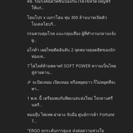
สธ. รณรงค์ฉีดวัคซีนป้องกันโรคไข้หวัดใหญ่ฟรี
ให้แก่...
โฮมโปร x เมกาโฮม ทุ่ม 300 ล้านบาทเปิดตัว
โมเดลไฮบริ...
กรมควบคุมโรค แนะกลุ่มเสี่ยง ผู้ที่ทำงานกลางแจ้ง
ผู...
อโกด้า เผยไทยติดอันดับ 2 จุดหมายยอดฮิตของนัก
ท่องเท...
7 ไฮไลต์ห้ามพลาด!! SOFT POWER ความเป็นไทย
สู่สายตาน...
🎉 จะปิดเทอม เปิดเทอม หรือหยุดยาว ก็ไม่หยุดที่จะ
พา...
1 พ.ค. นี้ เตรียมพบกับฟิตเนสแห่งใหม่ ใจกลางศรี
นคริ...
หมอจุ๊บ ไพ่เทพ ผ่าดวง จับมือ ศูนย์การค้า Fortune
T...
"ERGO ยกระดับการดูแล ส่งต่อความห่วงใย