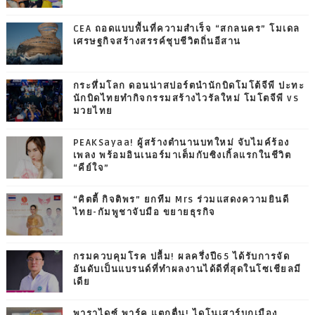
CEA ถอดแบบพื้นที่ความสำเร็จ “สกลนคร” โมเดล
เศรษฐกิจสร้างสรรค์ชุบชีวิตถิ่นอีสาน
กระหึ่มโลก ดอนน่าสปอร์ตนำนักบิดโมโต้จีพี ปะทะ
นักบิดไทยทำกิจกรรมสร้างไวรัลใหม่ โมโตจีพี vs
มวยไทย
PEAKSayaa! ผู้สร้างตำนานบทใหม่ จับไมค์ร้อง
เพลง พร้อมอินเนอร์มาเต็มกับซิงเกิ้ลแรกในชีวิต
“คีย์ใจ”
“คิตตี้ กิจติพร” ยกทีม Mrs ร่วมแสดงความยินดี
ไทย-กัมพูชาจับมือ ขยายธุรกิจ
กรมควบคุมโรค ปลื้ม! ผลครึ่งปี65 ได้รับการจัด
อันดับเป็นแบรนด์ที่ทำผลงานได้ดีที่สุดในโซเชียลมี
เดีย
พาราไดซ์ พาร์ค แตกตื่น! ไดโนเสาร์บุกเมือง