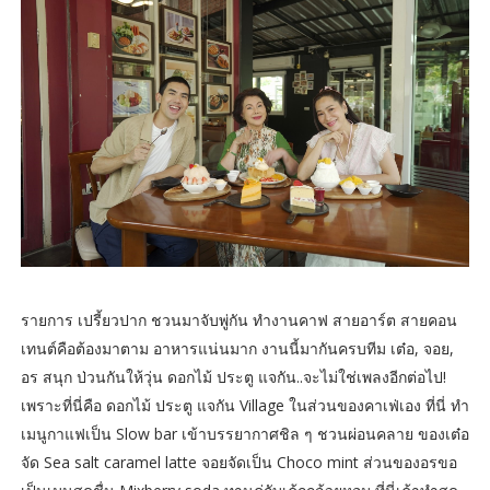
รายการ เปรี้ยวปาก ชวนมาจับพู่กัน ทำงานคาฟ สายอาร์ต สายคอน
เทนต์คือต้องมาตาม อาหารแน่นมาก งานนี้มากันครบทีม เต๋อ, จอย,
อร สนุก ป่วนกันให้วุ่น ดอกไม้ ประตู แจกัน..จะไม่ใช่เพลงอีกต่อไป!
เพราะที่นี่คือ ดอกไม้ ประตู แจกัน Village ในส่วนของคาเฟ่เอง ที่นี่ ทำ
เมนูกาแฟเป็น Slow bar เข้าบรรยากาศชิล ๆ ชวนผ่อนคลาย ของเต๋อ
จัด Sea salt caramel latte จอยจัดเป็น Choco mint ส่วนของอรขอ