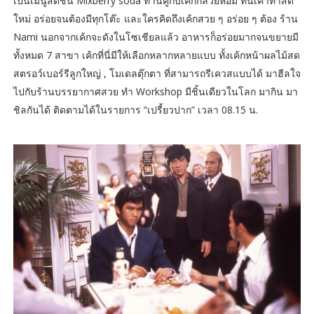
เป็นเมนูสดชื่น Mixberry soda ทานคู่กับเค้กกล้วยหอม ที่นี่เค้าทำสด
ใหม่ อร่อยจนต้องมีทุกโต๊ะ และใครคิดถึงเค้กสวย ๆ อร่อย ๆ ต้อง ร้าน
Nami นอกจากเค้กจะดังในโซเชียลแล้ว อาหารก็อร่อยมากจนขยายมี
ทั้งหมด 7 สาขา เค้กที่นี่มีให้เลือกหลากหลายแบบ ทั้งเค้กหน้าผลไม้สด
สตรอว์เบอร์รีลูกใหญ่ , โมเดลตุ๊กตา ที่สามารถรีเควสแบบได้ มาฮีลใจ
ไปกับร้านบรรยากาศสวย ทำ Workshop มีชิ้นเดียวในโลก มากิน มา
ชิลกันได้ ติดตามได้ในรายการ “เปรี้ยวปาก” เวลา 08.15 น.