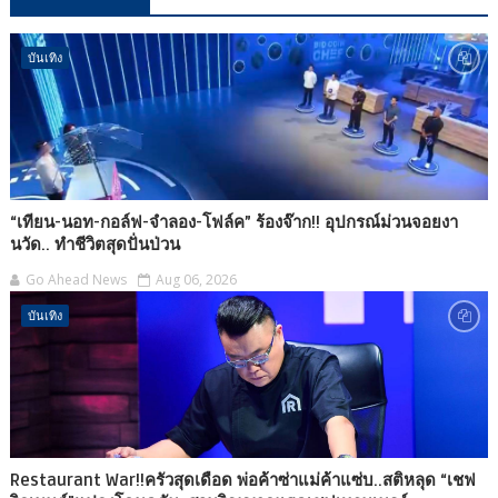
บันเทิง
“เทียน-นอท-กอล์ฟ-จำลอง-โฟล์ค” ร้องจ๊าก!! อุปกรณ์ม่วนจอยงา
นวัด.. ทำชีวิตสุดปั่นป่วน
Go Ahead News
Aug 06, 2026
บันเทิง
Restaurant War!!ครัวสุดเดือด พ่อค้าซ่าแม่ค้าแซ่บ..สติหลุด “เชฟ