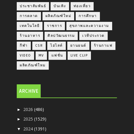
ประชาสัมพันธ์
บันเทิง
ท่องเที่ยว
การตลาด
ผลิตภัณฑ์ใหม่
การศึกษา
เทคโนโลยี
ราชการ
สุขภาพและความงาม
ร้านอาหาร
ศิลปวัฒนธรรม
เวทีประกวด
กีฬา
CSR
ไฮไลท์
ยานยนต์
ร้านกาแฟ
VIDEO
MV
แฟชั่น
LIVE CLIP
ผลิตภัณฑ์ใหม
ARCHIVE
2026
(486)
►
2025
(1529)
►
2024
(1391)
▼