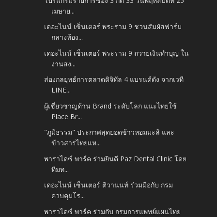
โปรแกรมรายการช่อง 3 กด 33 วันพฤหัสบดีที่ 25
เมษาย...
เดอะไนน์ เซ็นเตอร์ พระราม 9 ชวนสัมผัสฟาร์ม
กลางท้อง...
เดอะไนน์ เซ็นเตอร์ พระราม 9 ถวายเงินทำบุญ ใน
งานสง...
ส่องกลยุทธ์การตลาดดิจิทัล 4 แบรนด์ดัง จากเวที
LINE...
ผู้เชี่ยวชาญด้าน Brand ระดับโลก แนะไทยใช้
Place Br...
"ภูมิธรรม" ประกาศสุดยอดข้าวหอมมะลิ และ
ข้าวสารไทยแห...
พาราไดซ์ พาร์ค ร่วมยินดี Paz Dental Clinic โดย
ทีมท...
เดอะไนน์ เซ็นเตอร์ ติวานนท์ ร่วมมือกับ กรม
ควบคุมโร...
พาราไดซ์ พาร์ค ร่วมกับ กรมการแพทย์แผนไทย