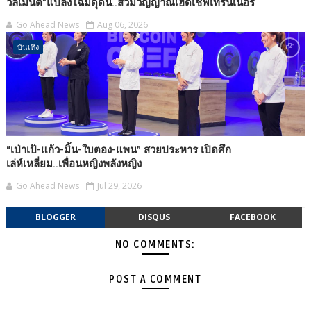
วิลเมนต์”แปลงโฉมดุดัน..สวมวิญญาณเฮดเชฟเทรนเนอร์
Go Ahead News
Aug 06, 2026
บันเทิง
“เป่าเป้-แก้ว-มิ้น-ใบตอง-แพน” สวยประหาร เปิดศึก
เล่ห์เหลี่ยม..เพื่อนหญิงพลังหญิง
Go Ahead News
Jul 29, 2026
BLOGGER
DISQUS
FACEBOOK
NO COMMENTS:
POST A COMMENT