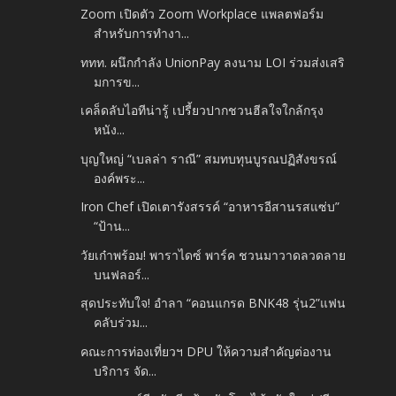
Zoom เปิดตัว Zoom Workplace แพลตฟอร์ม
สำหรับการทำงา...
ททท. ผนึกกำลัง UnionPay ลงนาม LOI ร่วมส่งเสริ
มการข...
เคล็ดลับไอทีน่ารู้ เปรี้ยวปากชวนฮีลใจใกล้กรุง
หนัง...
บุญใหญ่ “เบลล่า ราณี” สมทบทุนบูรณปฏิสังขรณ์
องค์พระ...
Iron Chef เปิดเตารังสรรค์ “อาหารอีสานรสแซ่บ”
“ป้าน...
วัยเก๋าพร้อม! พาราไดซ์ พาร์ค ชวนมาวาดลวดลาย
บนฟลอร์...
สุดประทับใจ! อำลา “คอนแกรด BNK48 รุ่น2”แฟน
คลับร่วม...
คณะการท่องเที่ยวฯ DPU ให้ความสำคัญต่องาน
บริการ จัด...