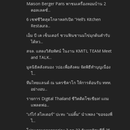
Maison Berger Paris พาชมเครื่องหอมบ้าน 2
คอลเลคชั่...
6 เชฟชีวิตสุดโกลาหล!!เปิด “Hell’s Kitchen
Restaura...
เอ็ม บี เค เซ็นเตอร์ ชวนฟินชานมไข่มุกต้นตำรับ
ไต้หว...
สจล. แสดงวิสัยทัศน์ ในงาน KMITL TEAM Meet
and TALK...
มูลนิธิคลังสมอง วปอ.เพื่อสังคม จัดพิธีทำบุญเนื่อง
ใ...
ทีมไทยแลนด์ ณ นครชิคาโก ให้การต้อนรับ ททท.
อย่างอบ...
รายการ Digital Thailand ชีวิตติดโซเชียล! แถม
แพลตฟอ...
“เก๋ไก๋ สไลเดอร์” ปะทะ “แม่คิ้ม” นำเพลง “ขอจองพี่
ไ...