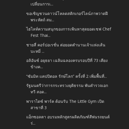
เปลี่ยนการเ...
ขอเชิญชวนดาวน์โหลดสติกเกอร์ไลน์ภาพวาดฝี
พระหัตถ์ สม...
ไฮไลท์ความสนุกของการเฟ้นหาสุดยอดเชฟ Chef
Fest Thai...
ชายสี่ คอร์ปอเรชั่น ต่อยอดตำนานเจ้าแห่งเส้น
บะหมี่ ...
อลิอันซ์ อยุธยา เฉลิมฉลองครบรอบปีที่ 73 เคียง
ข้างค...
“ซัมมิท แคปปิตอล รักษ์โลก” ครั้งที่ 2 เพิ่มพื้นที่...
รัฐมนตรีว่าการกระทรวงยุติธรรม พันตํารวจเอก
ทวี สอด...
พาราไดซ์ พาร์ค ต้อนรับ The Little Gym เปิด
สาขาที่ 3
แอ็กซอลตา อบรมหลักสูตรผลิตภัณฑ์สีพ่นรถยนต์
ร่...