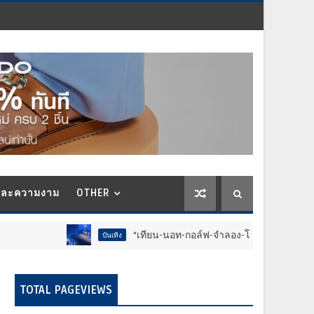
และความงาม
OTHER
“เทียน-นอท-กอล์ฟ-จำลอง-โฟล์ค” ร้องจ๊าก!! อุปกรณ์ม่วนจอยงาน
บันเทิง
TOTAL PAGEVIEWS