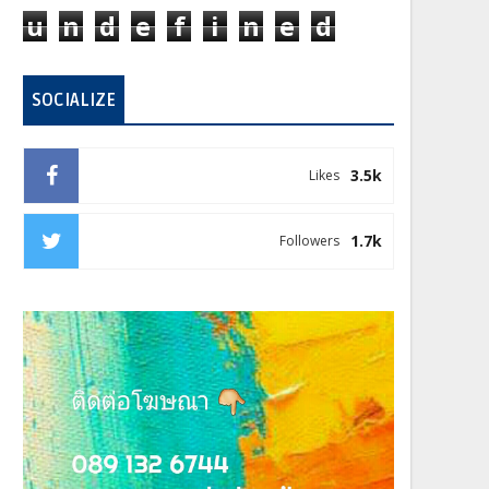
u
n
d
e
f
i
n
e
d
SOCIALIZE
3.5k
Likes
1.7k
Followers