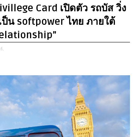
illege Card เปิดตัว รถบัส วิ่ง
็น softpower ไทย ภายใต้
elationship”
์,