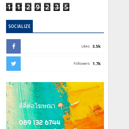
1
1
2
9
2
3
5
SOCIALIZE
3.5k
Likes
1.7k
Followers