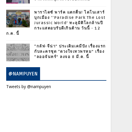
พาราไดซ์ พาร์ค แตกตื่น! ไดโนเสาร์
บุกเมือง ‘‘Paradise Park The Lost
Jurassic World’ ทะลุมิติโลกล้านปี
กระแสตอบรับดีเกินต้าน วันนี้ - 12
ก.ค. นี้
“กลัฟ-จีน่า” ประเดิมเคมีปัง เรื่องแรก
กับละครชุด “ดวงใจเทวพรหม” เรื่อง
“ลออจันทร์” ลงจอ 8 มี.ค. นี้
@NAMPUYEN
Tweets by @nampuyen