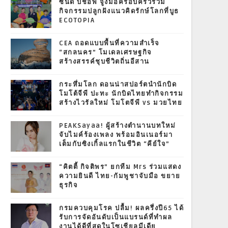
ซินดี้ บิชอพ จูงมือครอบครัวร่วม
กิจกรรมปลูกฝังแนวคิดรักษ์โลกที่บูธ
ECOTOPIA
CEA ถอดแบบพื้นที่ความสำเร็จ
“สกลนคร” โมเดลเศรษฐกิจ
สร้างสรรค์ชุบชีวิตถิ่นอีสาน
กระหึ่มโลก ดอนน่าสปอร์ตนำนักบิด
โมโต้จีพี ปะทะ นักบิดไทยทำกิจกรรม
สร้างไวรัลใหม่ โมโตจีพี vs มวยไทย
PEAKSayaa! ผู้สร้างตำนานบทใหม่
จับไมค์ร้องเพลง พร้อมอินเนอร์มา
เต็มกับซิงเกิ้ลแรกในชีวิต “คีย์ใจ”
“คิตตี้ กิจติพร” ยกทีม Mrs ร่วมแสดง
ความยินดี ไทย-กัมพูชาจับมือ ขยาย
ธุรกิจ
กรมควบคุมโรค ปลื้ม! ผลครึ่งปี65 ได้
รับการจัดอันดับเป็นแบรนด์ที่ทำผล
งานได้ดีที่สุดในโซเชียลมีเดีย