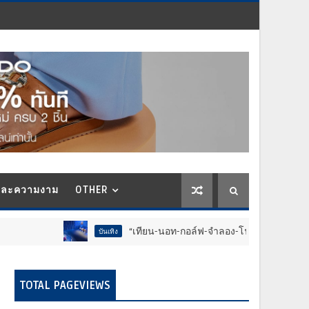
และความงาม
OTHER
“เทียน-นอท-กอล์ฟ-จำลอง-โฟล์ค” ร้องจ๊าก!! อุปกรณ์ม่วนจอยง
บันเทิง
TOTAL PAGEVIEWS