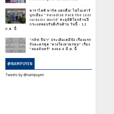
พาราไดซ์ พาร์ค แตกตื่น! ไดโนเสาร์
บุกเมือง ‘‘Paradise Park The Lost
Jurassic World’ ทะลุมิติโลกล้านปี
กระแสตอบรับดีเกินต้าน วันนี้ - 12
ก.ค. นี้
“กลัฟ-จีน่า” ประเดิมเคมีปัง เรื่องแรก
กับละครชุด “ดวงใจเทวพรหม” เรื่อง
“ลออจันทร์” ลงจอ 8 มี.ค. นี้
@NAMPUYEN
Tweets by @nampuyen