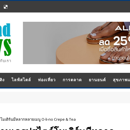
กับเรา
ทิง
ไลฟ์สไตล์
ท่องเที่ยว
การตลาด
ยานยนต์
สุขภาพ
์โมเดิร์นมีหลากหลายเมนู O-li-no Crepe & Tea