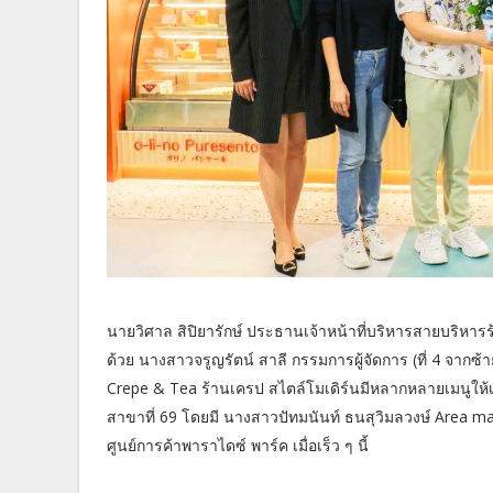
นายวิศาล สิปิยารักษ์ ประธานเจ้าหน้าที่บริหารสายบริหารร้า
ด้วย นางสาวจรูญรัตน์ สาลี กรรมการผู้จัดการ (ที่ 4 จากซ้าย
Crepe & Tea ร้านเครป สไตล์โมเดิร์นมีหลากหลายเมนูให้เลื
สาขาที่ 69 โดยมี นางสาวปัทมนันท์ ธนสุวิมลวงษ์ Area man
ศูนย์การค้าพาราไดซ์ พาร์ค เมื่อเร็ว ๆ นี้