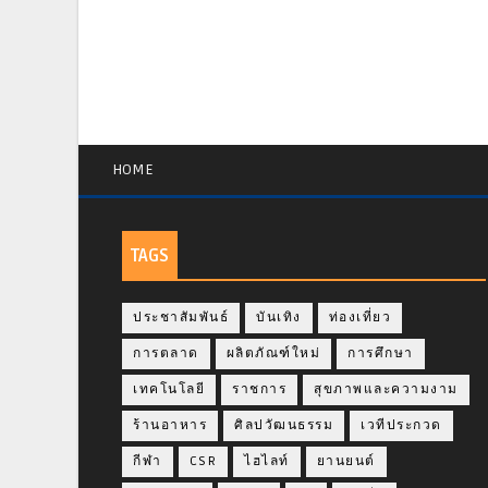
HOME
TAGS
ประชาสัมพันธ์
บันเทิง
ท่องเที่ยว
การตลาด
ผลิตภัณฑ์ใหม่
การศึกษา
เทคโนโลยี
ราชการ
สุขภาพและความงาม
ร้านอาหาร
ศิลปวัฒนธรรม
เวทีประกวด
กีฬา
CSR
ไฮไลท์
ยานยนต์