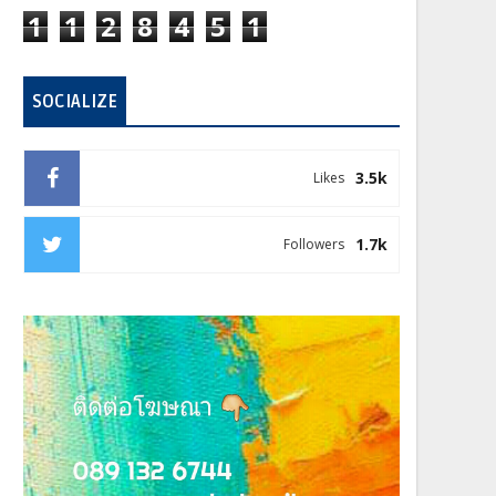
1
1
2
8
4
5
1
SOCIALIZE
3.5k
Likes
1.7k
Followers