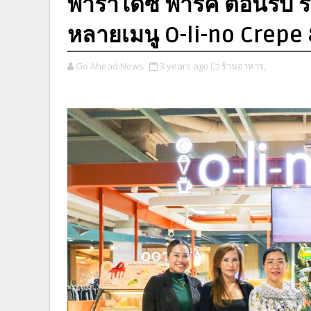
พาราไดซ์ พาร์ค ต้อนรับ 
หลายเมนู O-li-no Crepe
Go Ahead News
3 years ago
ร้านอาหาร,