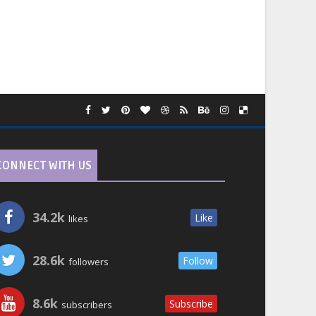
CONNECT WITH US
34.2k
Like
likes
28.6k
Follow
followers
8.6k
Subscribe
subscribers