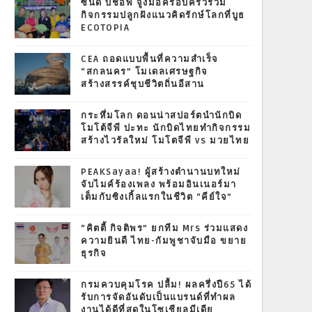
ซินดี้ บิชอพ จูงมือครอบครัวร่วม
กิจกรรมปลูกฝังแนวคิดรักษ์โลกที่บูธ
ECOTOPIA
CEA ถอดแบบพื้นที่ความสำเร็จ
“สกลนคร” โมเดลเศรษฐกิจ
สร้างสรรค์ชุบชีวิตถิ่นอีสาน
กระหึ่มโลก ดอนน่าสปอร์ตนำนักบิด
โมโต้จีพี ปะทะ นักบิดไทยทำกิจกรรม
สร้างไวรัลใหม่ โมโตจีพี vs มวยไทย
PEAKSayaa! ผู้สร้างตำนานบทใหม่
จับไมค์ร้องเพลง พร้อมอินเนอร์มา
เต็มกับซิงเกิ้ลแรกในชีวิต “คีย์ใจ”
“คิตตี้ กิจติพร” ยกทีม Mrs ร่วมแสดง
ความยินดี ไทย-กัมพูชาจับมือ ขยาย
ธุรกิจ
กรมควบคุมโรค ปลื้ม! ผลครึ่งปี65 ได้
รับการจัดอันดับเป็นแบรนด์ที่ทำผล
งานได้ดีที่สุดในโซเชียลมีเดีย