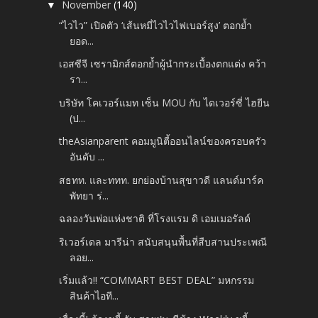
November
(140)
▼
“ไวไว” เปิดตัว ‘เส้นหมี่ไวไวไฟเบอร์สูง’ ตอกย้ำ
ยอด...
เอสซีจี เซรามิกส์ตอกย้ำผู้นำกระเบื้องตกแต่ง คว้า
รา...
บริษัท โคเวอร์แมท เซ็น MOU กับ ไดเวอร์ซี่ ไฮยีน
(ป...
theAsianparent คอมมูนิตี้ออนไลน์ของครอบครัว
อันดับ ...
สธทท. และททท. ยกย่องบ้านสุขาวดี แลนด์มาร์ค
พัทยา ร่...
ฉลองวันพ่อแห่งชาติ ที่โรงแรม ดิ เอมเมอรัลด์
ริเวอร์เดล มารีน่า สนับสนุนพื้นที่สืบสานประเพณี
ลอย...
เริ่มแล้ว!! “COMMART BEST DEAL” มหกรรม
สินค้าไอที...