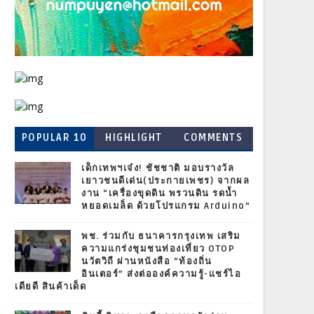
POPULAR 10
HIGHLIGHT
COMMENTS
เด็กเทพฯเจ๋ง! ชัชชาติ มอบรางวัล
เยาวชนดีเด่น(ประกายเพชร) จากผล
งาน “เครื่องขุดดิน พรวนดิน รดน้ำ
หยอดเมล็ด ด้วยโปรแกรม Arduino”
พช. ร่วมกับ ธนาคารกรุงเทพ เสริม
ความแกร่งชุมชนท่องเที่ยว OTOP
นวัตวิถี ผ่านหนังสือ “ท้องถิ่น
อินเตอร์” ส่งต่อองค์ความรู้-แชร์ไอ
เดียดี สินค้าเด็ด