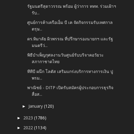
รัฐมนตรีสุดาวรรณ พร้อม ผู้ว่าการ ททท. ร่วมเฝ้าฯ
รับ...
ศูนย์การค้าเครือเอ็ม บี เค จัดกิจกรรมรับเทศกาล
ตรุษ...
ดร.หิมาลัย ผิวพรรณ ที่ปรึกษารองนายกฯ และรัฐ
มนตรีว่...
พิธีบำเพ็ญกุศลงานวันศูนย์รับบริจาคอวัยวะ
สภากาชาดไทย
ทีทีบี ผนึก โลตัส เสริมแกร่งบริการทางการเงิน ปู
พรม...
พาณิชย์ - DITP เปิดรับสมัครผู้ประกอบการธุรกิจ
สื่อส...
January
(120)
►
2023
(1786)
►
2022
(1134)
►