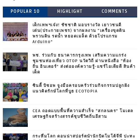
POPULAR 10
HIGHLIGHT
COMMENTS
เด็กเทพฯเจ๋ง! ชัชชาติ มอบรางวัล เยาวชนดี
เด่น(ประกายเพชร) จากผลงาน “เครื่องขุดดิน
พรวนดิน รดน้ำ หยอดเมล็ด ด้วยโปรแกรม
Arduino”
พช. ร่วมกับ ธนาคารกรุงเทพ เสริมความแกร่ง
ชุมชนท่องเที่ยว OTOP นวัตวิถี ผ่านหนังสือ “ท้อง
ถิ่น อินเตอร์” ส่งต่อองค์ความรู้-แชร์ไอเดียดี สินค้า
เด็ด
ซินดี้ บิชอพ จูงมือครอบครัวร่วมกิจกรรมปลูกฝัง
แนวคิดรักษ์โลกที่บูธ ECOTOPIA
CEA ถอดแบบพื้นที่ความสำเร็จ “สกลนคร” โมเดล
เศรษฐกิจสร้างสรรค์ชุบชีวิตถิ่นอีสาน
กระหึ่มโลก ดอนน่าสปอร์ตนำนักบิดโมโต้จีพี ปะทะ