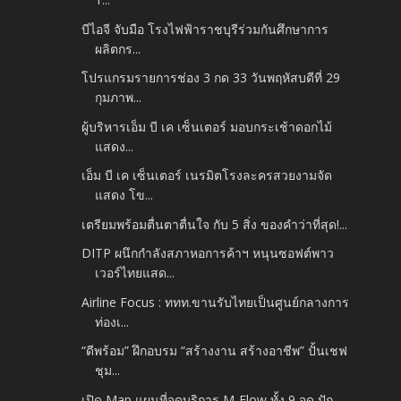
บีไอจี จับมือ โรงไฟฟ้าราชบุรีร่วมกันศึกษาการ
ผลิตกร...
โปรแกรมรายการช่อง 3 กด 33 วันพฤหัสบดีที่ 29
กุมภาพ...
ผู้บริหารเอ็ม บี เค เซ็นเตอร์ มอบกระเช้าดอกไม้
แสดง...
เอ็ม บี เค เซ็นเตอร์ เนรมิตโรงละครสวยงามจัด
แสดง โข...
เตรียมพร้อมตื่นตาตื่นใจ กับ 5 สิ่ง ของคำว่าที่สุด!...
DITP ผนึกกำลังสภาหอการค้าฯ หนุนซอฟต์พาว
เวอร์ไทยแสด...
Airline Focus : ททท.ขานรับไทยเป็นศูนย์กลางการ
ท่องเ...
“ดีพร้อม” ฝึกอบรม “สร้างงาน สร้างอาชีพ” ปั้นเชฟ
ชุม...
เปิด Map แผนที่จุดบริการ M-Flow ทั้ง 9 จุด ปัก