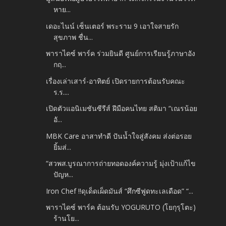
หาย...
เดอะไนน์ เซ็นเตอร์ พระราม 9 เอาใจสายรัก
สุขภาพ ชื่น...
พาราไดซ์ พาร์ค ร่วมยินดี ศูนย์การเรียนรู้ภาษาอัง
กฤ...
เรื่องเล่าเสาร์-อาทิตย์ เปิดรายการต้อนรับคณะ
ร.ร....
เปิดตัวแอนิเมชันซีรีส์ ฝีมือคนไทย สติมา “เณรน้อย
อั...
MBK Care อาสาทำดี ปันน้ำใจสู่สังคม ส่งต่อรอย
ยิ้มส่...
“สวพส.บูรณาการถ่ายทอดองค์ความรู้ มุ่งเป้าแก้ไข
ปัญห...
Iron Chef !!ดุเด็ดเผ็ดมันส์ “ศึกซีฟูดทะเลเดือด” “...
พาราไดซ์ พาร์ค ต้อนรับ YOGURUTO (โยกุรุโตะ)
ร้านโย...