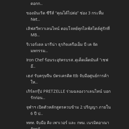
ดอกก...
ของมันเริด ซีรีส์ “คุณได้ไปต่อ” ช่อง 3 กระหึ่ม
Net...
เลิฟสวีทวาเลนไทน์ ตอบโจทย์ทุกไลฟ์สไตล์คู่รักที่
MB...
ริเวอร์เดล มารีน่า ธุรกิจเครือเอ็ม บี เค จัด
มหกรรม...
Iron Chef ร้อนระอุ!!ครบรส..ดุเด็ดเผ็ดมันส์ “เชฟ
อ๊...
เฮง! รับตรุษจีน บัตรเครดิต ttb จับมือศูนย์การค้า
ให...
เกิร์ลกรุ๊ป PRETZELLE ร่วมฉลองวาเลนไทน์ บอก
รักก่อน...
จุฬาฯ เปิดตัวหลักสูตรควบข้าม 2 ปริญญา ภายใน
6 ปี ป...
ททท. จับมือ คิง เพาเวอร์ และ กทม. เนรมิตอาณา
จักรมั...