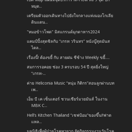
หมุด...
เตรียมตัวออกเดินทางไปยังใจกลางแห่งมองโกเลีย
ดินแดน...
"หมอข้าวโพด" มิสแกรนด์มุกดาหาร2024
แคมป์ปิ้งสุดชิลกับ “เกรท วรินทร” หนังบู๊สุดมันส
ไตล...
เรื่องนี้! ต้องขยี้ กับ สายฝน ชีช้าง Weekly ขยี้.....
สมการรอคอย ช่อง 3 ครบรอบ 54 ปี สุดยิ่งใหญ่
“เกรท-...
ค่าย Heliconia Music “หนุ่ม กิติกร”สอนลูกผ่านบท
เพ...
เอ็ม บี เค เซ็นเตอร์ ชวนเชียร์มวยมันส์ ในงาน
MBK C...
Hell’s Kitchen Thailand “เชฟป้อม”ของขึ้น!!ฟาด
แหล...
มูลนิธิเพื่อผู้ป่วยโรคหายาก จัดกิจกรรมงานวันโรค