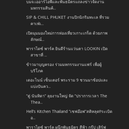
บมจ.เออาร์ไอพีและพันธมิตรแถลงข่าวจัดงาน
มหกรรมสินค้...
SIP & CHILL PHUKET งานปิกนิกริมทะเล ที่รวม
คาเฟ่เ...
เปิดมุมมองใหม่การท่องเที่ยวเกาะเกร็ด ด้วยภาพ
ลักษณ์...
พาราไดซ์ พาร์ค ยินดีร้านแว่นตา LOOKIN เปิด
สาขาที่ ...
ข้าวมาบุญครอง ร่วมมหกรรมงานแฟร์ เพื่อผู้
บริโภค
เดอะไนน์ เซ็นเตอร์ พระราม 9 ชวนมาช้อปและ
แบ่งปันคว...
“ตู่ นันทิดา” ลุยงานใหญ่ จัด “ปราการเวลา The
Thea...
Hell’s Kitchen Thailand “เชฟอ๊อฟ”สติหลุด!!ระเบิด
อ...
พาราไดซ์ พาร์ค ผนึกพันธมิตร สีฟ้า กรุ๊ป เสิร์ฟ