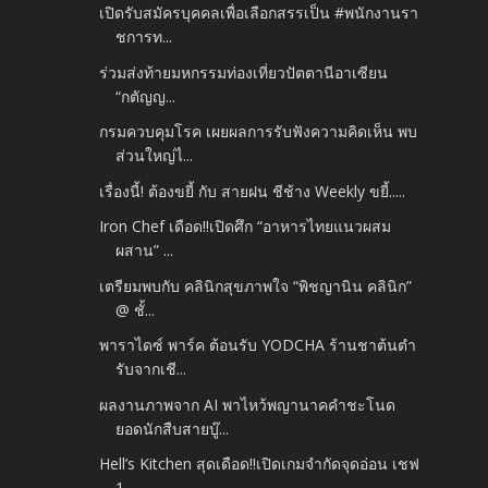
เปิดรับสมัครบุคคลเพื่อเลือกสรรเป็น #พนักงานรา
ชการท...
ร่วมส่งท้ายมหกรรมท่องเที่ยวปัตตานีอาเซียน
“กตัญญ...
กรมควบคุมโรค เผยผลการรับฟังความคิดเห็น พบ
ส่วนใหญ่ไ...
เรื่องนี้! ต้องขยี้ กับ สายฝน ชีช้าง Weekly ขยี้.....
Iron Chef เดือด!!เปิดศึก “อาหารไทยแนวผสม
ผสาน” ...
เตรียมพบกับ คลินิกสุขภาพใจ “พิชญานิน คลินิก”
@ ชั้...
พาราไดซ์ พาร์ค ต้อนรับ YODCHA ร้านชาต้นตำ
รับจากเชี...
ผลงานภาพจาก AI พาไหว้พญานาคคำชะโนด
ยอดนักสืบสายบู๊...
Hell’s Kitchen สุดเดือด!!เปิดเกมจำกัดจุดอ่อน เชฟ
1...