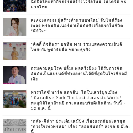
นักบิดไทยทำกิจกรรมสร้างไวรัลใหม่ โมโตจีพี vs
มวยไทย
PEAKSayaa! ผู้สร้างตำนานบทใหม่ จับไมค์ร้อง
เพลง พร้อมอินเนอร์มาเต็มกับซิงเกิ้ลแรกในชีวิต
“คีย์ใจ”
“คิตตี้ กิจติพร” ยกทีม Mrs ร่วมแสดงความยินดี
ไทย-กัมพูชาจับมือ ขยายธุรกิจ
กรมควบคุมโรค ปลื้ม! ผลครึ่งปี65 ได้รับการจัด
อันดับเป็นแบรนด์ที่ทำผลงานได้ดีที่สุดในโซเชียลมี
เดีย
พาราไดซ์ พาร์ค แตกตื่น! ไดโนเสาร์บุกเมือง
‘‘Paradise Park The Lost Jurassic World’
ทะลุมิติโลกล้านปี กระแสตอบรับดีเกินต้าน วันนี้ -
12 ก.ค. นี้
“กลัฟ-จีน่า” ประเดิมเคมีปัง เรื่องแรกกับละครชุด
“ดวงใจเทวพรหม” เรื่อง “ลออจันทร์” ลงจอ 8 มี.ค.
นี้