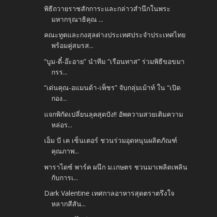
พิธีถวายราชสักการะและกล่าวสำนึกในพระ
มหากรุณาธิคุณ ...
คณะทูตและกงสุลต่างประเทศประจำประเทศไทย
พร้อมคู่สมรส...
“บูม-ตี๋-อ๊ะอาย” นำทีม “เรือนทาส” ร่วมพิธีขอขมา
กรร...
“เด่นคุณ-อแมนด้า-เพ็ชร” จับกลุ่มเม้าท์ ใน “เปิด
กอง...
แจกพิกัดเปลี่ยนลุคสุดปัง!! อัพความสวยเติมความ
หล่อร...
เอ็ม บี เค เซ็นเตอร์ ชวนร่วมอุดหนุนผลิตภัณฑ์
คุณภาพ...
พาราไดซ์ พาร์ค ผนึก ม.เกษตร ชวนมาเพลิดเพลิน
กับการเ...
Dark Valentine เทศกาลอาหารสุดตราตรึงใจ
หลากสีสัน...