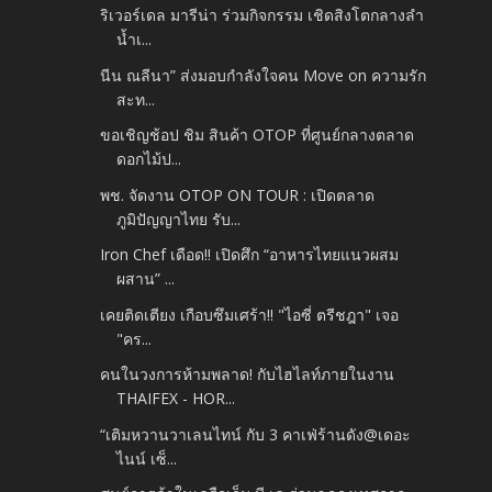
ริเวอร์เดล มารีน่า ร่วมกิจกรรม เชิดสิงโตกลางลำ
น้ำเ...
นีน ณลีนา” ส่งมอบกำลังใจคน Move on ความรัก
สะท...
ขอเชิญช้อป ชิม สินค้า OTOP ที่ศูนย์กลางตลาด
ดอกไม้ป...
พช. จัดงาน OTOP ON TOUR : เปิดตลาด
ภูมิปัญญาไทย รับ...
Iron Chef เดือด!! เปิดศึก “อาหารไทยแนวผสม
ผสาน” ...
เคยติดเตียง เกือบซึมเศร้า!! "ไอซี่ ตรีชฎา" เจอ
"คร...
คนในวงการห้ามพลาด! กับไฮไลท์ภายในงาน
THAIFEX - HOR...
“เติมหวานวาเลนไทน์ กับ 3 คาเฟ่ร้านดัง@เดอะ
ไนน์ เซ็...