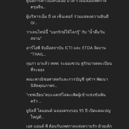
ศูนย์การค้าในเครือเอ็ม บี เค ร่วมฉลองเทศกาล
ตรุษจีน...
ผู้บริหารเอ็ม บี เค เซ็นเตอร์ ร่วมแสดงความยินดี
Gr...
วาเลนไทน์นี้ “บอกรักษ์ให้โลกรู้” กับ “น้ำดื่มวัน
สยาม”
อาร์ไอพี จับมือสถาบัน ICTI และ ETDA จัดงาน
“THAIL...
กุมภา มาแล้ว ททท. ระยองชวน คู่รักมาจดทะเบียน
ที่ระยอง
คณะพาณิชยศาสตร์และการบัญชี จุฬาฯ พัฒนา
นิสิตคุณภาพร...
“เชฟเอียน”ตบะแตก!!ไล่ตะเพิดผู้เข้าแข่งขันพ้น
ครัว ...
ยูบิลลี่ ไดมอนด์ ฉลองครบรอบ 95 ปี เปิดแคมเปญ
ใหญ่ดั...
เอส แอนด์ พี ต้อนรับเทศกาลแห่งความรัก ด้วยเค้ก