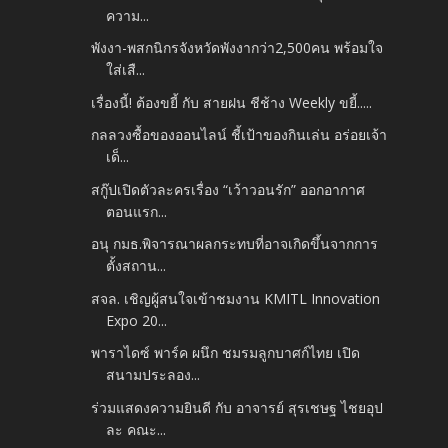
ความ...
พังงา-พสกนิกรจังหวัดพังงากว่า2,500คน พร้อมใจ
ใส่เสื...
เรื่องนี้! ต้องขยี้ กับ สายฝน ชีช้าง Weekly ขยี้.....
กลลวงซื้อของออนไลน์ ชี้เป้าของกินเล่น อร่อยเจ้า
เด็...
สกู๊ปเปิดตัวละครเรื่อง “เว้าวอนรัก” ออกอากาศ
ตอนแรก...
อนุ กมธ.พิจารณาผลกระทบที่อาจเกิดขึ้นจากการ
ตั้งสถาน...
สจล. เชิญผู้สนใจเข้าชมงาน KMITL Innovation
Expo 20...
พาราไดซ์ พาร์ค ผนึก ชมรมลูกบาศก์ไทย เปิด
สนามประลอง...
ร่วมแสดงความยินดี กับ อาจารย์ สุรเชษฐ ไชยอุป
ละ คณะ...