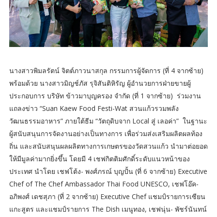
นางสาวพิมลรัตน์ จิตต์ภาวนาสกุล กรรมการผู้จัดการ (ที่ 4 จากซ้าย)
พร้อมด้วย นางสาวมิญช์ภัส รุจิสันติหิรัญ ผู้อำนวยการฝ่ายขายผู้
ประกอบการ บริษัท ข้าวมาบุญครอง จำกัด (ที่ 1 จากซ้าย) ร่วมงาน
แถลงข่าว “Suan Kaew Food Festi-Wat สวนแก้วรวมพลัง
วัฒนธรรมอาหาร” ภายใต้ธีม “วัตถุดิบจาก Local สู่ เลอค่า” ในฐานะ
ผู้สนับสนุนการจัดงานอย่างเป็นทางการ เพื่อร่วมส่งเสริมผลิตผลท้อง
ถิ่น และสนับสนุนผลผลิตทางการเกษตรของวัดสวนแก้ว นำมาต่อยอด
ให้มีมูลค่ามากยิ่งขึ้น โดยมี 4 เชฟกิตติมศักดิ์ระดับแนวหน้าของ
ประเทศ นำโดย เชฟโต้ง- พงศ์ภรณ์ บุญปั้น (ที่ 6 จากซ้าย) Executive
Chef of The Chef Ambassador Thai Food UNESCO, เชฟโอ๊ค-
อภิพงศ์ เดชสุภา (ที่ 2 จากซ้าย) Executive Chef แชมป์รายการเซียน
แกะสูตร และแชมป์รายการ The Dish เมนูทอง, เชฟนุ่น- พัชร์นันทน์