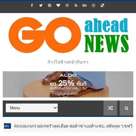
ก้าวไปข้างหน้ากับเรา
estaurant War!!ครัวสุดเดือด พ่อค้าซ่าแม่ค้าแซ่บ..สติหลุด “เชฟวิลเมนต