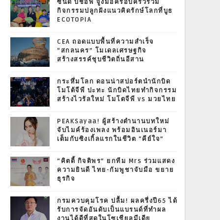
ซินดี้ บิชอพ จูงมือครอบครัวร่วม
กิจกรรมปลูกฝังแนวคิดรักษ์โลกที่บูธ
ECOTOPIA
CEA ถอดแบบพื้นที่ความสำเร็จ
“สกลนคร” โมเดลเศรษฐกิจ
สร้างสรรค์ชุบชีวิตถิ่นอีสาน
กระหึ่มโลก ดอนน่าสปอร์ตนำนักบิด
โมโต้จีพี ปะทะ นักบิดไทยทำกิจกรรม
สร้างไวรัลใหม่ โมโตจีพี vs มวยไทย
PEAKSayaa! ผู้สร้างตำนานบทใหม่
จับไมค์ร้องเพลง พร้อมอินเนอร์มา
เต็มกับซิงเกิ้ลแรกในชีวิต “คีย์ใจ”
“คิตตี้ กิจติพร” ยกทีม Mrs ร่วมแสดง
ความยินดี ไทย-กัมพูชาจับมือ ขยาย
ธุรกิจ
กรมควบคุมโรค ปลื้ม! ผลครึ่งปี65 ได้
รับการจัดอันดับเป็นแบรนด์ที่ทำผล
งานได้ดีที่สุดในโซเชียลมีเดีย