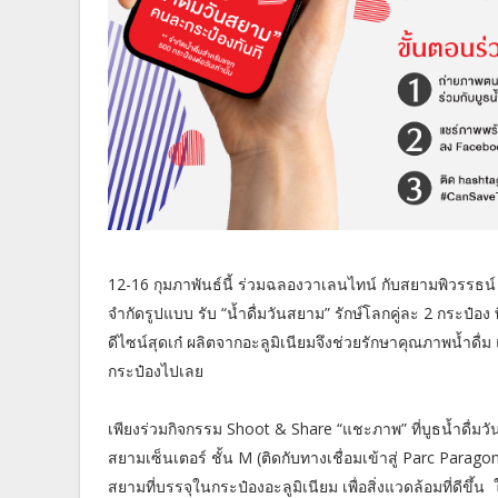
12-16 กุมภาพันธ์นี้ ร่วมฉลองวาเลนไทน์ กับสยามพิวรรธน์ มา
จำกัดรูปแบบ รับ “น้ำดื่มวันสยาม” รักษ์โลกคู่ละ 2 กระป๋อ
ดีไซน์สุดเก๋ ผลิตจากอะลูมิเนียมจึงช่วยรักษาคุณภาพน้ำดื่ม 
กระป๋องไปเลย
เพียงร่วมกิจกรรม Shoot & Share “แชะภาพ” ที่บูธน้ำดื่ม
สยามเซ็นเตอร์ ชั้น M (ติดกับทางเชื่อมเข้าสู่ Parc Parago
สยามที่บรรจุในกระป๋องอะลูมิเนียม เพื่อสิ่งแวดล้อมที่ดีขึ้