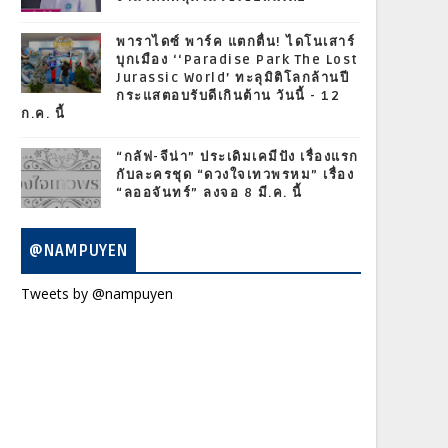
พาราไดซ์ พาร์ค แตกตื่น! ไดโนเสาร์
บุกเมือง ‘‘Paradise Park The Lost
Jurassic World’ ทะลุมิติโลกล้านปี
กระแสตอบรับดีเกินต้าน วันนี้ - 12
ก.ค. นี้
“กลัฟ-จีน่า” ประเดิมเคมีปัง เรื่องแรก
กับละครชุด “ดวงใจเทวพรหม” เรื่อง
“ลออจันทร์” ลงจอ 8 มี.ค. นี้
@NAMPUYEN
Tweets by @nampuyen