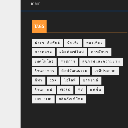
HOME
TAGS
ประชาสัมพันธ์
บันเทิง
ท่องเที่ยว
การตลาด
ผลิตภัณฑ์ใหม่
การศึกษา
เทคโนโลยี
ราชการ
สุขภาพและความงาม
ร้านอาหาร
ศิลปวัฒนธรรม
เวทีประกวด
กีฬา
CSR
ไฮไลท์
ยานยนต์
ร้านกาแฟ
VIDEO
MV
แฟชั่น
LIVE CLIP
ผลิตภัณฑ์ใหม