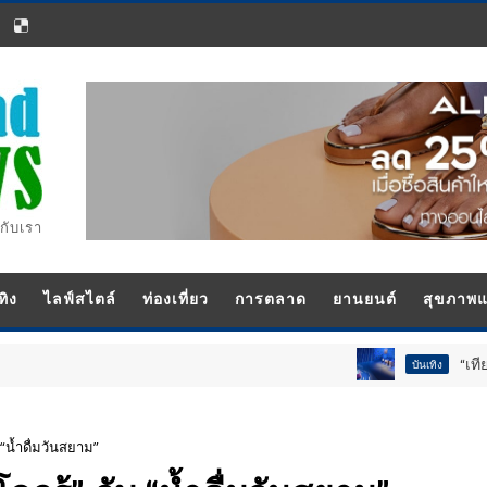
กับเรา
ทิง
ไลฟ์สไตล์
ท่องเที่ยว
การตลาด
ยานยนต์
สุขภาพ
“เทียน-นอท-กอ
บันเทิง
 “น้ำดื่มวันสยาม”