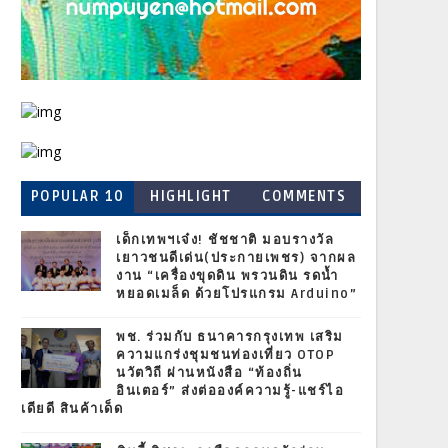
POPULAR 10
HIGHLIGHT
COMMENTS
เด็กเทพฯเจ๋ง! ชัชชาติ มอบรางวัล
เยาวชนดีเด่น(ประกายเพชร) จากผล
งาน “เครื่องขุดดิน พรวนดิน รดน้ำ
หยอดเมล็ด ด้วยโปรแกรม Arduino”
พช. ร่วมกับ ธนาคารกรุงเทพ เสริม
ความแกร่งชุมชนท่องเที่ยว OTOP
นวัตวิถี ผ่านหนังสือ “ท้องถิ่น
อินเตอร์” ส่งต่อองค์ความรู้-แชร์ไอ
เดียดี สินค้าเด็ด