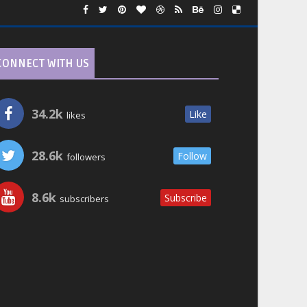
CONNECT WITH US
34.2k
Like
likes
28.6k
Follow
followers
8.6k
Subscribe
subscribers