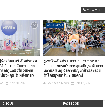
View More
ผลิตภัณฑ์ใหม่
้นำสกินแคร์ เปิดตัวกลุ่ม
ยูเซอรินเปิดตัว Eucerin DermoPure
VEA Derma Control ยก
Clinical ยกระดับการดูแลปัญหาสิวจาก
ารณ์ดูแลผิวใต้วงแขน
หลายสาเหตุ จัดการปัญหาสิวและรอย
ี่ยว–ตุ่ม ในหนึ่งเดียว
สิวได้อยู่หมัดใน 2 สัปดาห์
ews
Apr 20, 2026
Go Ahead News
Feb 12, 2026
DISQUS
FACEBOOK