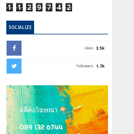
1
1
2
9
7
4
2
SOCIALIZE
3.5k
Likes
1.7k
Followers