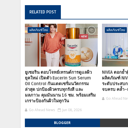
RELATED POST
ผลิตภัณฑ์ใหม่
ผลิตภัณฑ์ใหม่
ยูเซอริน ตอบโจทย์เทรนด์การดูแลผิว
NIVEA ตอกย้ำผู
ยุคใหม่ เปิดตัว Eucerin Sun Serum
ผลิตภัณฑ์ NI
Oil Control กันแดดเซรั่มนวัตกรรม
ระดับประสบก
ล่าสุด ปกป้องผิวครบทุกรังสี และ
จบครบ คล้ำ–เห
มลภาวะ คุมมันนาน 16 ชม. พร้อมเสริม
Go Ahead N
เกราะป้องกันผิวในทุกวัน
Go Ahead News
Jun 08, 2026
BLOGGER