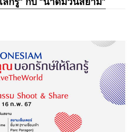
ลกรู้” กับ “น้ำดื่มวันสยาม”