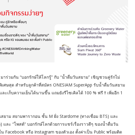
ร่วมกัน “บอกรักษ์ให้โลกรู้” กับ “น้ำดื่มวันสยาม” เชิญชวนคู่รักไม่
ง พิเศษสุด สำหรับลูกค้าที่สมัคร ONESIAM SuperApp รับน้ำดื่มวันสยาม
และเก็บความเย็นได้นานขึ้น แถมยังรีไซเคิลได้ 100 % ฟรี !! เพิ่มอีก 1
วันสยาม สยามพารากอน ชั้น M ฝั่ง Stardome (ทางเชื่อม BTS) และ
n) และ “โพสต์” บอกรักษ์โลกด้วยการแชร์เรื่องราวดีๆ ของน้ำดื่มวัน
น ใน Facebook หรือ Instagram ของตัวเอง ตั้งค่าเป็น Public พร้อมติด