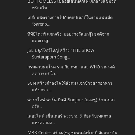
BOTTOMLESS เปลือยเสน่ห์คาเฟ่ใจกลางสุขุมวิท
พร้อมไข...
เตรียมฟิตร่างกายไปกับคอปเตอร์ในงานแฟนมีต
“barenb...
ทีทีบีไดรฟ์ แจกจริง! มอบรางวัลแก่ผู้โชคดีจาก
แคมเปญ...
JSL ปลุกโชว์ใหญ่ สร้าง “THE SHOW
Suntaraporn Song...
กรมควบคุมโรค ร่วมกับ กทม. และ WHO รณรงค์
ลดการบริโภ...
SCN สร้างกำลังใจให้สังคม แจกข้าวสารอาหาร
แห้ง กว่า ...
พาราไดซ์ พาร์ค ยินดี Bonjour (บองชู) ร้านเบเก
อรี่ส...
เดอะไนน์ เซ็นเตอร์ พระราม 9 ต้อนรับเทศกาล
แห่งความส...
MBK Center สร้างสุขสู่ชุมชนส่งท้ายปี จัดแข่งขัน