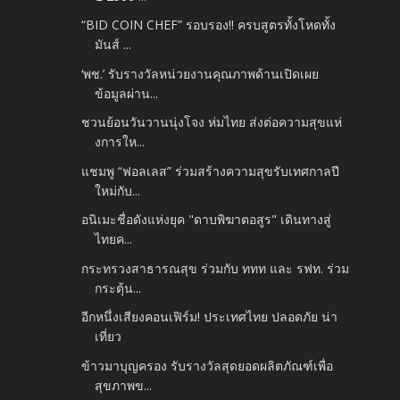
“BID COIN CHEF” รอบรอง!! ครบสูตรทั้งโหดทั้ง
มันส์ ...
‘พช.’ รับรางวัลหน่วยงานคุณภาพด้านเปิดเผย
ข้อมูลผ่าน...
ชวนย้อนวันวานนุ่งโจง ห่มไทย ส่งต่อความสุขแห่
งการให...
แชมพู “ฟอลเลส” ร่วมสร้างความสุขรับเทศกาลปี
ใหม่กับ...
อนิเมะชื่อดังแห่งยุค "ดาบพิฆาตอสูร" เดินทางสู่
ไทยค...
กระทรวงสาธารณสุข ร่วมกับ ททท และ รฟท. ร่วม
กระตุ้น...
อีกหนึ่งเสียงคอนเฟิร์ม! ประเทศไทย ปลอดภัย น่า
เที่ยว
ข้าวมาบุญครอง รับรางวัลสุดยอดผลิตภัณฑ์เพื่อ
สุขภาพข...