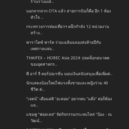
ร้านราเมงส...
นอกจากจาก OTA แล้ว สายการบินก็คือ อีก 1 ห้อง
หัวใจ ...
กระทรวงการท่องเที่ยวฯ ผนึกกำลัง 12 หน่วยงาน
สร้าง...
พาราไดซ์ พาร์ค ร่วมเฉลิมฉลองส่งท้ายปีกับ
เทศกาลแห่ง...
THAIFEX – HOREC Asia 2024: ปลดล็อกอนาคต
ของอุตสาหกร...
พี อาร์ จี คอร์ปอเรชั่น มอบเงินสนับสนุนเพื่อเพิ่มศ...
นักแสดงน้องใหม่ไฟแรงทั้งชายและหญิงร่วม 40
ชีวิต ต่...
“เจตน์” เตือนสติ “อะตอม” อยากคบ “แต๊ง” ต่อก็ต้อง
แล...
แชมพู “ฟอลเลส” จัดกิจกรรมกระทบไหล่ “ป้อง - ณ
วัฒน์...