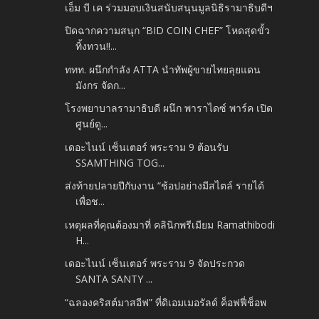
เอ็ม บี เค ร่วมมอบเงินสนับสนุนมูลนิธิรามาธิบดีฯ
ปิดฉากความสนุก “BID COIN CHEF” โหดสุดขั้ว
ทิ้งทวน!!...
ททท. ผนึกกำลัง ATTA นำทัพผู้ขายไทยลุยแดน
มังกร จัดก...
โรงพยาบาลรามาธิบดี ผนึก พาราไดซ์ พาร์ค เปิด
ศูนย์ดู...
เดอะไนน์ เซ็นเตอร์ พระราม 9 ต้อนรับ
SSAMTHING TOG...
ส่งท้ายปลายปีกับงาน “ช้อปอย่างมีสไตล์ รายได้
เพื่อช...
เหตุผลที่คุณต้องมาที่ คลินิกพรีเมียม Ramathibodi
H...
เดอะไนน์ เซ็นเตอร์ พระราม 9 จัดประกวด
SANTA SANTY ...
“ฉลองคริสต์มาสอีฟ” ที่ดิเอมเมอรัลด์ ค็อฟฟี่ช็อพ