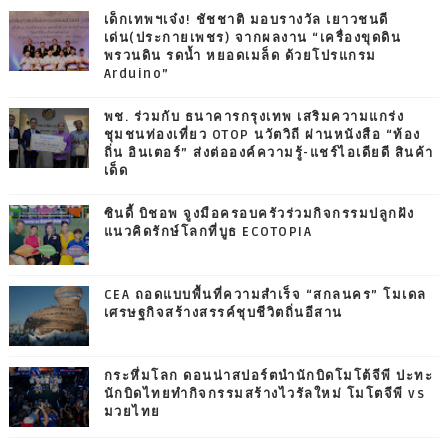
เด็กเทพฯเจ๋ง! ชัชชาติ มอบรางวัล เยาวชนดี
เด่น(ประกายเพชร) จากผลงาน “เครื่องขุดดิน
พรวนดิน รดน้ำ หยอดเมล็ด ด้วยโปรแกรม
Arduino”
พช. ร่วมกับ ธนาคารกรุงเทพ เสริมความแกร่ง
ชุมชนท่องเที่ยว OTOP นวัตวิถี ผ่านหนังสือ “ท้อง
ถิ่น อินเตอร์” ส่งต่อองค์ความรู้-แชร์ไอเดียดี สินค้า
เด็ด
ซินดี้ บิชอพ จูงมือครอบครัวร่วมกิจกรรมปลูกฝัง
แนวคิดรักษ์โลกที่บูธ ECOTOPIA
CEA ถอดแบบพื้นที่ความสำเร็จ “สกลนคร” โมเดล
เศรษฐกิจสร้างสรรค์ชุบชีวิตถิ่นอีสาน
กระหึ่มโลก ดอนน่าสปอร์ตนำนักบิดโมโต้จีพี ปะทะ
นักบิดไทยทำกิจกรรมสร้างไวรัลใหม่ โมโตจีพี vs
มวยไทย