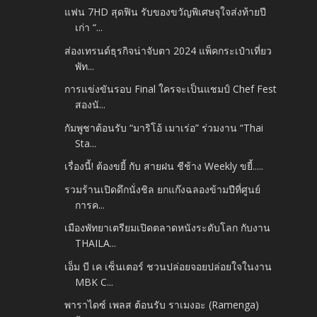
แฟน 7HD สุดฟิน รับของขวัญพิเศษจุใจส่งท้ายปี
เก่า “...
ส่องเทรนด์ธุรกิจน่าจับตา 2024 แพ็คกระเป๋าเที่ยว
พัท...
การแข่งขันรอบ Final ใครจะเป็นแชมป์ Chef Fest
สองนั...
กัมพูชาต้อนรับ “มาริโอ้ เมาเร่อ” ร่วมงาน “Thai
Sta...
เรื่องนี้! ต้องขยี้ กับ สายฝน ชีช้าง Weekly ขยี้.....
รวมร้านเปิดดึกนั่งชิล ยกแก๊งฉลองข้ามปีที่ศูนย์
การค...
เมืองพัทยาเตรียมเปิดตลาดหนังระดับโลก กับงาน
THAILA...
เอ็ม บี เค เซ็นเตอร์ ชวนปล่อยจอยปล่อยใจในงาน
MBK C...
พาราไดซ์ เพลส ต้อนรับ ราเมงอะ (Ramenga)