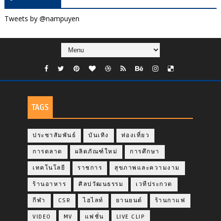
Tweets by @nampuyen
TAGS
ประชาสัมพันธ์
บันเทิง
ท่องเที่ยว
การตลาด
ผลิตภัณฑ์ใหม่
การศึกษา
เทคโนโลยี
ราชการ
สุขภาพและความงาม
ร้านอาหาร
ศิลปวัฒนธรรม
เวทีประกวด
กีฬา
CSR
ไฮไลท์
ยานยนต์
ร้านกาแฟ
VIDEO
MV
แฟชั่น
LIVE CLIP