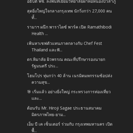
อธิบดี พช. ลงพื้นที่เยี่ยมวิทยาลัยผ้าทอหนองบัวลำภู
สุดยิ่งใหญ่ใจกลางกรุงเทพ นักวิ่งกว่า 27,000 คน
ทั้...
รามาฯ ผนึก พาราไดซ์ พาร์ค เปิด Ramathibodi
Health ...
เฟ้นหาเชฟตัวแทนภาคกลางกับ Chef Fest
Thailand และฟั...
ดร.หิมาลัย ผิวพรรณ คณะที่ปรึกษารองนายก
รัฐมนตรี ประ...
โฮมโปร ทุ่มกว่า 40 ล้าน เนรมิตมหกรรมช้อปส่ง
ความสุข...
🎯 เริ่มแล้ว อย่างยิ่งใหญ่ กระทรวงการท่องเที่ยว
และ...
ต้อนรับ Mr. Hiroji Sagae ประธานสมาคม
มิตรภาพไทย-ยาม...
เอ็ม บี เค เซ็นเตอร์ ร่วมกับ กรุงเทพมหานคร เปิด
พื้...