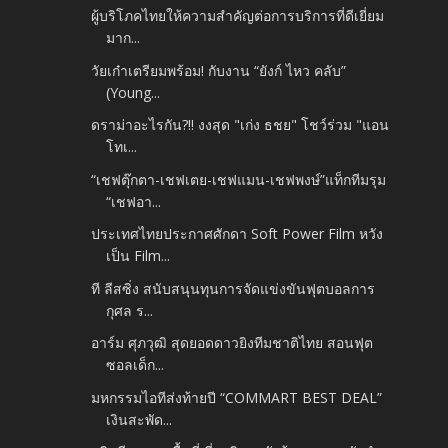
ผู้บริโภคไทยให้ความสำคัญต่อการบริการที่ดีเยี่ยม
มาก...
วัยเก๋าเตรียมพร้อม! กับงาน “ยังก์ ไหว คลับ”
(Young...
ดราม่าอะไรกัน?!! งงสุด "เก่ง ธชย" โชว์ร่วม "แอน
โทเ...
“เชฟตุ๊กตา-เชฟเตย-เชฟแมน-เชฟพงษ์”แท็กทีมรุม
“เชฟอา...
ประเทศไทยประกาศศักดา Soft Power Film หวัง
เป็น Film...
ที ลีสซิ่ง สนับสนุนทุนการจัดแข่งขันฟุตบอลการ
กุศล ร...
อาร์ม ศุภวุฒิ สุดยอดดาวยิงทีมชาติไทย สอนฟุต
ซอลเด็ก...
มหกรรมไอทีส่งท้ายปี “COMMART BEST DEAL”
เงินสะพัด...