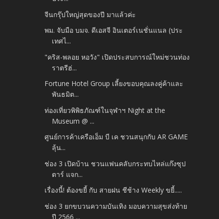
จีนกรุ๊ปใหญ่สุดของปี มาแล้วค่ะ
พม. จับมือ บมจ. ดีเอสจี อินเตอร์เนชั่นแนล (ประ
เทศไ...
"คริส-พลอย หอวัง" เปิดประสบการณ์ใหม่ชวนท่อง
ราตรีฮ่...
Fortune Hotel Group เลี้ยงขอบคุณลงคู่ค้าและ
พันธมิต...
ท่องเที่ยวพิพิธภัณฑ์ในจุฬาฯ Night at the
Museum @ ...
ศูนย์การค้าเครือเอ็ม บี เค ชวนสนุกกับ AR GAME
ลุ้น...
ช่อง 3 เปิดบ้าน ชวนแฟนคลับกระทบไหล่แก๊งซุป
ตาร์ แจก...
เรื่องนี้! ต้องขยี้ กับ สายฝน ชีช้าง Weekly ขยี้.....
ช่อง 3 ยกขบวนความบันเทิง มอบความสุขส่งท้าย
ปี 2566 ...