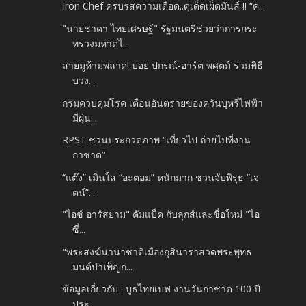
Iron Chef ครบรสความเดือด..ดุเด็ดเผ็ดมันส์ !! “ค...
"นายชาดา ไทยเศรษฐ์" รัฐมนตรีช่วยว่าการกระ
ทรวงมหาดไ...
สายมูห้ามพลาด! บอย ปกรณ์-อาร์ต พศุตม์ ร่วมพิธี
บวง...
กรมควบคุมโรค เตือนอันตรายของควันบุหรี่ไฟฟ้า
มีฝุ่น...
RPST ชวนประกวดภาพ “เที่ยวไป ถ่ายไปที่งาน
กาชาด”
“แต๊ง” เมินใส่ “อะตอม” หนักมาก ชวนจับพิรุธ “เจ
ตน์”...
"ไอซ์ อาร์สยาม" คัมแบ็ค กับลุกส์และชื่อใหม่ "ไอ
ซี่...
"พระสงฆ์นานาชาติเมืองกุสินาราสวดพระพุทธ
มนต์บำเพ็ญก...
ข้อมูลเกี่ยวกับ : บูธไทยเบฟ งานวันกาชาด 100 ปี
ประ...