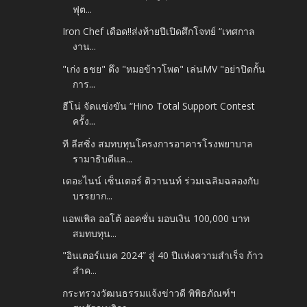
ฟุต...
Iron Chef เดือด!!ส่งท้ายปีเปิดศึกโจทย์ “เทศกาล
งาน...
"เก่ง ธชย" ดึง "หมอข้าวโพด" เล่นMV "อย่าปิดกั้น
การ...
ฮีโน่ จัดแข่งขัน “Hino Total Support Contest
ครั้ง...
ที ลีสซิ่ง สมทบทุนโครงการอาคารโรงพยาบาล
รามาธิบดีแล...
เดอะไนน์ เซ็นเตอร์ ติวานนท์ ร่วมเฉลิมฉลองกับ
บรรยาก...
แอพเพิล ออโต้ ออคชั่น มอบเงิน 100,000 บาท
สมทบทุน...
"อินเตอร์แมค 2024” สู่ 40 ปีแห่งความสำเร็จ ก้าว
สำค...
กระทรวงวัฒนธรรมแจ้งข่าวดี พิพิธภัณฑ์ฯ