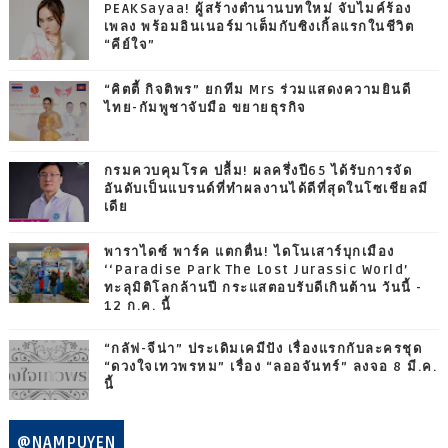
PEAKSayaa! ผู้สร้างตำนานบทใหม่ จับไมค์ร้อง
เพลง พร้อมอินเนอร์มาเต็มกับซิงเกิ้ลแรกในชีวิต
“คีย์ใจ”
“คิตตี้ กิจติพร” ยกทีม Mrs ร่วมแสดงความยินดี
ไทย-กัมพูชาจับมือ ขยายธุรกิจ
กรมควบคุมโรค ปลื้ม! ผลครึ่งปี65 ได้รับการจัด
อันดับเป็นแบรนด์ที่ทำผลงานได้ดีที่สุดในโซเชียลมี
เดีย
พาราไดซ์ พาร์ค แตกตื่น! ไดโนเสาร์บุกเมือง
‘‘Paradise Park The Lost Jurassic World’
ทะลุมิติโลกล้านปี กระแสตอบรับดีเกินต้าน วันนี้ -
12 ก.ค. นี้
“กลัฟ-จีน่า” ประเดิมเคมีปัง เรื่องแรกกับละครชุด
“ดวงใจเทวพรหม” เรื่อง “ลออจันทร์” ลงจอ 8 มี.ค.
นี้
@NAMPUYEN