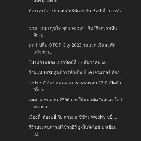
สหรัฐอเมริกา...
บัตรเครดิต ttb มอบสิทธิพิเศษ กิน ช้อป ที่ Lotus’s
...
ชวน “สนุก สุขใจ ทุกช่วงเวลา” กับ “กิจกรรมปั่น
จักรย...
มท.1 ปลื้ม OTOP City 2023 วันแรก เงินสะพัด
แล้วกว่า...
โปรแกรมช่อง 3 อาทิตย์ที่ 17 ธันวาคม 66
ร้าน At First ศูนย์การค้าเอ็ม บี เค เซ็นเตอร์ คิกอ...
“สปาชา” จัดงานฉลองวาระครบรอบ 22 ปี เปิดตัว
“ตั๊ก บ...
เทศกาลชมสวน 2566 ภายใต้แนวคิด “แอ่วสุขใจ I
wanna ...
เรื่องนี้! ต้องขยี้ กับ สายฝน ชีช้าง Weekly ขยี้.....
รีวิวประสบการณ์ใช้รถอีวี อู๋-มิ้นท์-ไอซ์ มาเยือน
เป...