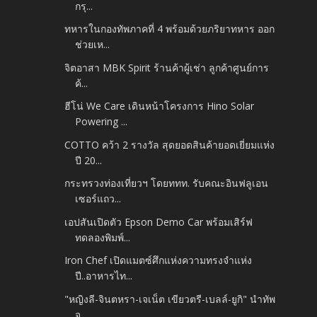
กรุ...
ทหารในกองทัพภาคที่ 4 พร้อมด้วยภริยาทหาร ออก
ช่วยเห...
จิตอาสา MBK Spirit ร้านค้าผู้เช่า ลูกค้าศูนย์การ
ค้...
ฮีโน่ We Care เดินหน้าโครงการ Hino Solar
Powering ...
COTTO คว้า 2 รางวัล สุดยอดสินค้ายอดเยี่ยมแห่ง
ปี 20...
กระทรวงท่องเที่ยวฯ โดยททท. รับคณะอินฟลูเอน
เซอร์แถว...
เอปสันเปิดตัว Epson Demo Car พร้อมเสิร์ฟ
ทดลองพิมพ์...
Iron Chef เปิดแมตซ์ศึกแห่งความทรงจำแห่ง
ปี..อาหารไท...
"หญิงลี-จินตหรา-เจเน็ต เขียวตรี-เบลล์-ยูกิ" นำทัพ
จ...