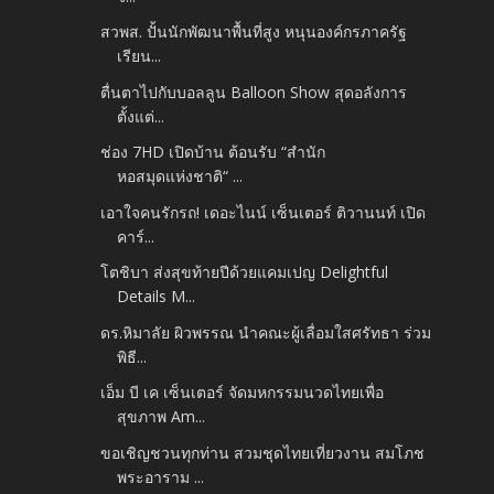
สวพส. ปั้นนักพัฒนาพื้นที่สูง หนุนองค์กรภาครัฐ
เรียน...
ตื่นตาไปกับบอลลูน Balloon Show สุดอลังการ
ตั้งแต่...
ช่อง 7HD เปิดบ้าน ต้อนรับ “สำนัก
หอสมุดแห่งชาติ“ ...
เอาใจคนรักรถ! เดอะไนน์ เซ็นเตอร์ ติวานนท์ เปิด
คาร์...
โตชิบา ส่งสุขท้ายปีด้วยแคมเปญ Delightful
Details M...
ดร.หิมาลัย ผิวพรรณ นำคณะผู้เลื่อมใสศรัทธา ร่วม
พิธี...
เอ็ม บี เค เซ็นเตอร์ จัดมหกรรมนวดไทยเพื่อ
สุขภาพ Am...
ขอเชิญชวนทุกท่าน สวมชุดไทยเที่ยวงาน สมโภช
พระอาราม ...