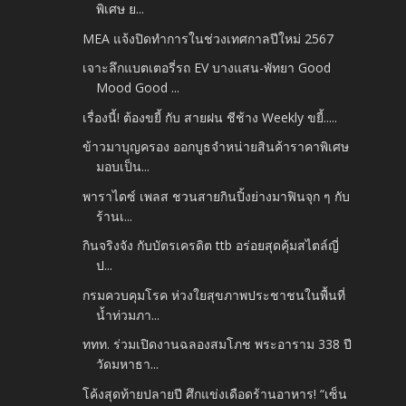
พิเศษ ย...
MEA แจ้งปิดทำการในช่วงเทศกาลปีใหม่ 2567
เจาะลึกแบตเตอรี่รถ EV บางแสน-พัทยา Good
Mood Good ...
เรื่องนี้! ต้องขยี้ กับ สายฝน ชีช้าง Weekly ขยี้.....
ข้าวมาบุญครอง ออกบูธจำหน่ายสินค้าราคาพิเศษ
มอบเป็น...
พาราไดซ์ เพลส ชวนสายกินปิ้งย่างมาฟินจุก ๆ กับ
ร้านเ...
กินจริงจัง กับบัตรเครดิต ttb อร่อยสุดคุ้มสไตล์ญี่
ป...
กรมควบคุมโรค ห่วงใยสุขภาพประชาชนในพื้นที่
น้ำท่วมภา...
ททท. ร่วมเปิดงานฉลองสมโภช พระอาราม 338 ปี
วัดมหาธา...
โค้งสุดท้ายปลายปี ศึกแข่งเดือดร้านอาหาร! “เซ็น