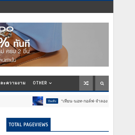
และความงาม
OTHER
“เทียน-นอท-กอล์ฟ-จำลอง-โฟล์ค” ร้องจ๊าก!! อุปกรณ์ม่วนจอยงาน
บันเทิง
TOTAL PAGEVIEWS