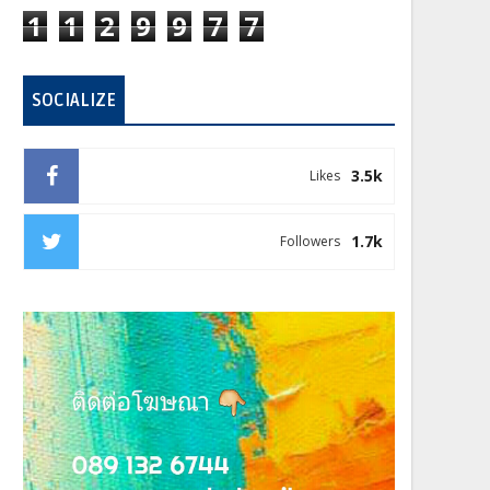
1
1
2
9
9
7
7
SOCIALIZE
3.5k
Likes
1.7k
Followers