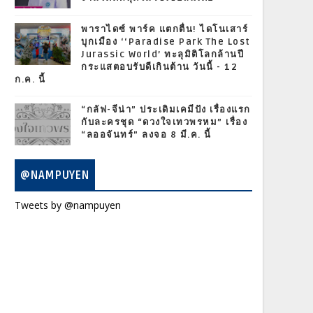
พาราไดซ์ พาร์ค แตกตื่น! ไดโนเสาร์
บุกเมือง ‘‘Paradise Park The Lost
Jurassic World’ ทะลุมิติโลกล้านปี
กระแสตอบรับดีเกินต้าน วันนี้ - 12
ก.ค. นี้
“กลัฟ-จีน่า” ประเดิมเคมีปัง เรื่องแรก
กับละครชุด “ดวงใจเทวพรหม” เรื่อง
“ลออจันทร์” ลงจอ 8 มี.ค. นี้
@NAMPUYEN
Tweets by @nampuyen