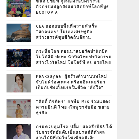
ซินดี้ บิชอพ จูงมือครอบครัวร่วม
กิจกรรมปลูกฝังแนวคิดรักษ์โลกที่บูธ
ECOTOPIA
CEA ถอดแบบพื้นที่ความสำเร็จ
“สกลนคร” โมเดลเศรษฐกิจ
สร้างสรรค์ชุบชีวิตถิ่นอีสาน
กระหึ่มโลก ดอนน่าสปอร์ตนำนักบิด
โมโต้จีพี ปะทะ นักบิดไทยทำกิจกรรม
สร้างไวรัลใหม่ โมโตจีพี vs มวยไทย
PEAKSayaa! ผู้สร้างตำนานบทใหม่
จับไมค์ร้องเพลง พร้อมอินเนอร์มา
เต็มกับซิงเกิ้ลแรกในชีวิต “คีย์ใจ”
“คิตตี้ กิจติพร” ยกทีม Mrs ร่วมแสดง
ความยินดี ไทย-กัมพูชาจับมือ ขยาย
ธุรกิจ
กรมควบคุมโรค ปลื้ม! ผลครึ่งปี65 ได้
รับการจัดอันดับเป็นแบรนด์ที่ทำผล
งานได้ดีที่สุดในโซเชียลมีเดีย