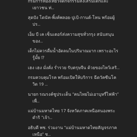
กรมการท่องเที่ยวจัดกิจกรรมส่งเสริมเด็กและ
เยาวชน ท่...
สุดปัง โดนัท-พิ้งค์พลอย-ปูเป้-กานต์-โหน พร้อมผู้
ปร...
เอ็ม บี เค เซ็นเตอร์ส่งความสุขทั่วกรุง สนับสนุน
ของ...
เด็กไม่ควรดื่มน้ำอัดลมในปริมาณมาก เพราะอะไร
รู้มั้ย ⁉️
เฮง เฮง มั่งคั่ง ร่ำรวย รับตรุษจีน ด้วยของไหว้เสริ...
กรมควบคุมโรค พร้อมเปิดให้บริการ ฉีดวัคซีนโค
วิด 19 ...
นายก รณรงค์ชูประเด็น “คนไทยไม่เอาบุหรี่ไฟฟ้า”
เพื่...
แม่บ้านมหาดไทย 17 จังหวัดภาคเหนือสนองพระ
ดำริ "เจ้า...
อธิบดี พช. ร่วมงาน “แม่บ้านมหาดไทยสัญจรภาค
เหนือ” ช...