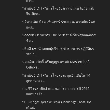
การ...
“พาณิชย์-DITP”แนะไทยจับตาวางแผนรับมือ หลัง
จีนเปิดส...
บริหารเอ็ม บี เค เซ็นเตอร์ ร่วมแสดงความยินดีฉล
องเป...
Seacon Elements The Series” อีเว้นท์สุดอลังการ
4 ง...
อธิบดี พช. นำคณะผู้บริหาร ข้าราชการ ปฏิบัติธร
รมบำเ...
มอบเงิน- เป็กกี้ ศรีธัญญา แชมป์ MasterChef
Celebri...
“พาณิชย์-DITP”แนะไทยลุยลงทุนอินเดียใน 14
อุตสาหกรร...
เอสซีจี เซรามิกส์ แถลงผลประกอบการปี 2565
ยอดขายยัง...
“18 มงกุฎสะดุดเลิฟ” ชวน Challenge เอวสะบัด
เต้นม่...