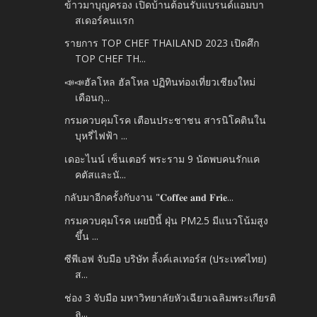
ข้าวมาบุญครอง เปิดบ้านต้อนรับแบรนด์แอมบา
สเดอร์คนแรก
รายการ TOP CHEF THAILAND 2023 เปิดศึก
TOP CHEF TH...
📣📣ฮัลโหล ฮัลโหล ปฏิทินท่องเที่ยวเชียงใหม่
เดือนกุ...
กรมควบคุมโรค เตือนประชาชน สารนิโคตินใน
บุหรี่ไฟฟ้า ...
เดอะไนน์ เซ็นเตอร์ พระราม 9 นัดพบคนรักแค
คตัสและนั...
กลับมาอีกครั้งกับงาน "𝐂𝐨𝐟𝐟𝐞𝐞 𝐚𝐧𝐝 𝐅𝐫𝐢𝐞...
กรมควบคุมโรค เผยปีนี้ ฝุ่น PM2.5 มีแนวโน้มสูง
ขึ้น ...
ซีพีเอฟ จับมือ บริษัท ลิ้งค์เลเทอร์ส (ประเทศไทย)
ส...
ช่อง 3 จับมือ มหาวิทยาลัยหัวเฉียวเฉลิมพระเกียรติ
ล...