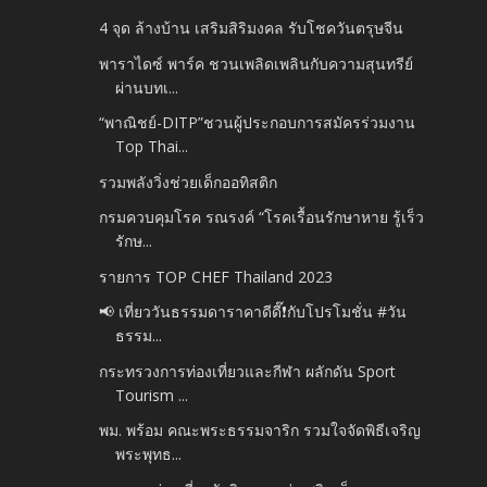
4 จุด ล้างบ้าน เสริมสิริมงคล รับโชควันตรุษจีน
พาราไดซ์ พาร์ค ชวนเพลิดเพลินกับความสุนทรีย์
ผ่านบทเ...
“พาณิชย์-DITP”ชวนผู้ประกอบการสมัครร่วมงาน
Top Thai...
รวมพลังวิ่งช่วยเด็กออทิสติก
กรมควบคุมโรค รณรงค์ “โรคเรื้อนรักษาหาย รู้เร็ว
รักษ...
รายการ TOP CHEF Thailand 2023
📢 เที่ยววันธรรมดาราคาดีดี๊❗️กับโปรโมชั่น #วัน
ธรรม...
กระทรวงการท่องเที่ยวและกีฬา ผลักดัน Sport
Tourism ...
พม. พร้อม คณะพระธรรมจาริก รวมใจจัดพิธีเจริญ
พระพุทธ...