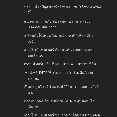
ช่อง 3 นำ “ที่สุดของหัวใจ” และ “สะใภ้สายสตรอง”
ขึ้...
ก.แรงงาน ร่วมกับ สมาคมแม่บ้านกระทรวง
แรงงาน มอบรางว...
เตรียมตัวให้พร้อมกับงานวิ่งแห่งปี “เซียงเพียว
เชีย...
เดอะไนน์ เซ็นเตอร์ ติวานนท์ ร่วมกับ สถาบัน
มะเร็งแห...
ทรานส์ฟอร์เมชั่น ฟิล์ม และ FWD ประกันชีวิต ...
“พาณิชย์-DITP”ชี้เป้าส่งออก “เครื่องดื่ม”เจาะ
ตลาดเ...
เปิดตัว ปูนจิงโจ้ โฉมใหม่ “2อิน1 ก่อและกาว” เจ้า
แร...
ดอลฟิน วอลเล็ท จับมือ ‘พี่ GON’ หนุนสังคมไร้
เงินสด...
เดอะไนน์ เซ็นเตอร์ พระราม 9 ต้อนรับ BaNANA