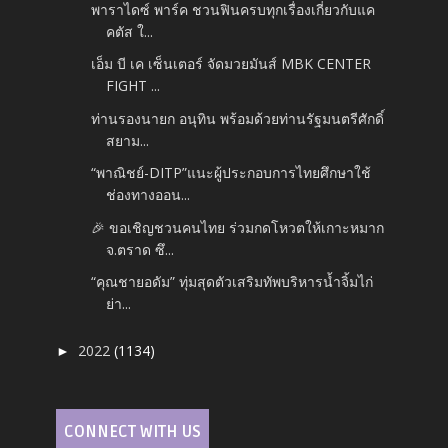
พาราไดซ์ พาร์ค ชวนฟินครบทุกเรื่องเกี่ยวกับแค
คตัส ใ...
เอ็ม บี เค เซ็นเตอร์ จัดมวยมันส์ MBK CENTER
FIGHT ...
ท่านรองนายก อนุทิน พร้อมด้วยท่านรัฐมนตรีศักดิ์
สยาม...
“พาณิชย์-DITP”แนะผู้ประกอบการไทยศึกษาใช้
ช่องทางออน...
🎉 ขอเชิญชวนคนไทย ร่วมกดโหวตให้เกาะหมาก
จ.ตราด ซึ...
“คุณชายอดัม” ทุ่มสุดตัวเสริมทัพบริหารน้ำจิ้มไก่
ย่า...
2022
(1134)
►
CONNECT WITH US