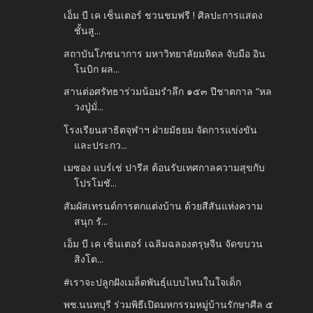
เอ็ม บี เค เซ็นเตอร์ ชวนชมฟรี ! ศิลปะการแสดง
ชั้นสู...
สถาบันโภชนาการ มหาวิทยาลัยมหิดล จับมือ อิน
โนบิก ผล...
สานต่อศรัทธาร่วมน้อมรำลึก ๑๕๓ ปีชาตกาล “หล
วงปู่มั่...
โรงเรียนสาธิตจุฬาฯ ฝ่ายมัธยม จัดการแข่งขัน
และประกว...
เมซอง แบร์เช่ ปารีส ต้อนรับเทศกาลความสุขกับ
โปรโมชั...
สัมผัสเทรนด์การตกแต่งบ้าน ด้วยสีสันแห่งความ
สนุก รั...
เอ็ม บี เค เซ็นเตอร์ เฉลิมฉลองตรุษจีน จัดขบวน
สิงโต...
#เราจะปลูกฝังเมล็ดพันธ์ุแบบไหนในใจเด็ก
พช.นนทบุรี ร่วมพิธีเปิดมหกรรมหมู่บ้านรักษาศีล ๕