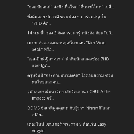
"จอย​ บียอนด์" ส่งซิงเกิ้ลใหม่ "ตื่นมาก็โสด" เปลี่...
พิ้งค์พลอย ปภาวดี ชวนน้อง ๆ มาร่วมสนุกใน
“7HD คิด...
14 ม.ค.นี้! ช่อง 3 จัดสาระน่ารู้ หนังดัง ต้อนรับวั...
เพราะตัวเองเคยผ่านจุดนี้มาก่อน “Kim Woo
Seok” พร้อ...
“เอส-มิกค์-ฐิสา-นาว” นำทีมนักแสดงช่อง 7HD
แจกปฏิทิ...
ตรุษจีนปี “กระต่ายมหามงคล” ไอคอนสยาม ชวน
คนไทยและคน...
จุฬาลงกรณ์มหาวิทยาลัยจัดเสวนา CHULA the
Impact ครั...
BDMS จัดเวทีพูดคุยสด กับผู้ว่าฯ “ชัชชาติ”แลก
เปลี่ย...
เดอะไนน์ เซ็นเตอร์ พระราม 9 ต้อนรับ Easy
Veggie ...