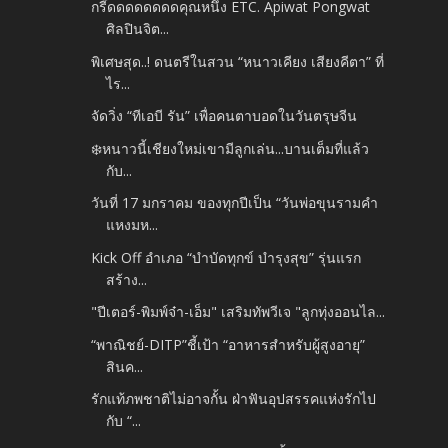
กรี๊ดดดดดดดดคุณหนึ่ง ETC. Apiwat Pongwat
ศิลปินจิต...
พิเศษสุด..! ดนตรีในสวน “หนาวเคียง เสียงคีตา” ที่
ไร...
จัดวิ่ง “ทีเอบี รัน” เพื่อคนตาบอดในวันตรุษจีน
❄️หนาวนี้เชียงใหม่เขามีลูกเล่น...บานเต็มที่แล้ว
กับ...
วันที่ 17 มกราคม ของทุกปีเป็น “วันพ่อขุนรามคำ
แหงมห...
Kick Off อำเภอ “บำบัดทุกข์ บำรุงสุข” รุ่นแรก
สร้าง...
"ปีเตอร์-พิมพ์จ๋า-เอ็ม" เสริมทัพวีเจ "ลูกทุ่งออนไล...
“พาณิชย์-DITP”ชี้เป้า “อาหารสำหรับผู้สูงอายุ”
สินค...
รักแท้ภพชาติไม่อาจกั้น ฝ่าฟันอุปสรรคแห่งรักไป
กับ “...