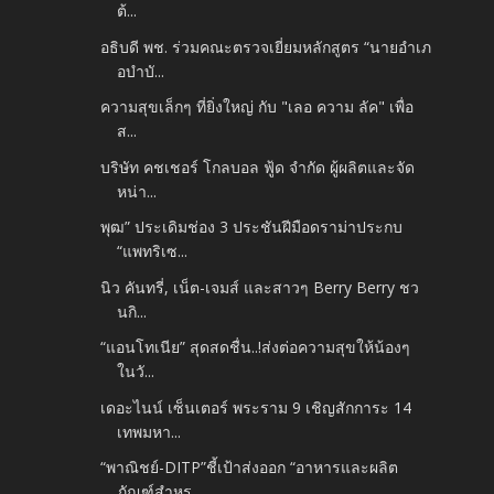
ต้...
อธิบดี พช. ร่วมคณะตรวจเยี่ยมหลักสูตร “นายอำเภ
อบำบั...
ความสุขเล็กๆ ที่ยิ่งใหญ่ กับ "เลอ ความ ลัค" เพื่อ
ส...
บริษัท คชเชอร์ โกลบอล ฟู้ด จำกัด ผู้ผลิตและจัด
หน่า...
พุฒ” ประเดิมช่อง 3 ประชันฝีมือดราม่าประกบ
“แพทริเซ...
นิว คันทรี่, เน็ต-เจมส์ และสาวๆ Berry Berry ชว
นกิ...
“แอนโทเนีย” สุดสดชื่น..!ส่งต่อความสุขให้น้องๆ
ในวั...
เดอะไนน์ เซ็นเตอร์ พระราม 9 เชิญสักการะ 14
เทพมหา...
“พาณิชย์-DITP”ชี้เป้าส่งออก “อาหารและผลิต
ภัณฑ์สำหร...