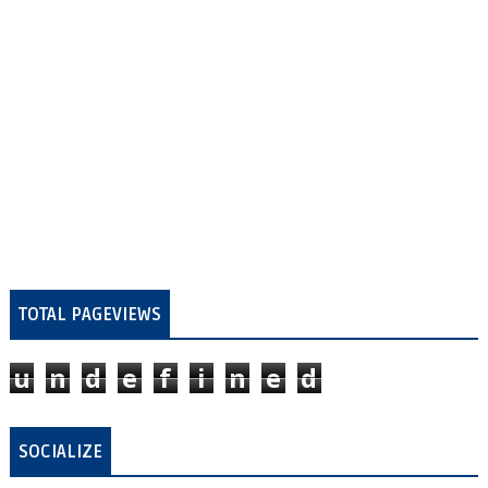
TOTAL PAGEVIEWS
u
n
d
e
f
i
n
e
d
SOCIALIZE