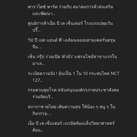
พาราไดซ์ พาร์ค ร่วมกับ สมาคมการค้าส่งเสริม
และพัฒนา...
ศูนย์การค้าเอ็ม บี เค เซ็นเตอร์ โรงแรมปทุมวัน
ปริ๊...
‘50 ปี เอส แอนด์ พี’ เฉลิมฉลองมหามงคลรับตรุษ
จีน ...
เซ็น กรุ๊ป ร่วมเปิด ‘ตำมั่ว’ แฟรนไชส์สาขาแรกใน
มาเล...
ระเบิดความปัง ! ลุ้นเป็น 1 ใน 10 กระทบไหล่ NCT
127...
กรมควบคุมโรค สนับสนุนองค์กรภาคประชาสังคม
ร่วมจัดบริ...
สภากาชาดไทย เติมความสุข ให้น้อง ๆ หนู ๆ ใน
กิจกรรม ...
เอ็ม บี เค เซ็นเตอร์ เนรมิตห้องแล็ปวิทยาศาสตร์
ต้อน...