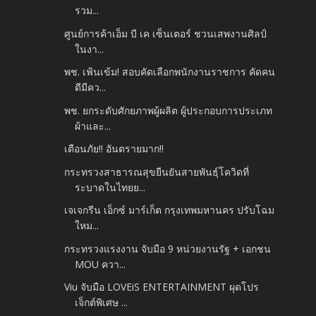
รวม...
ศูนย์การค้าเอ็ม บี เค เซ็นเตอร์ ชวนเสพงานศิลป์
ในงา...
พช. เฟ้นเข้ม! สอบคัดเลือกพนักงานราชการ คัดคน
ดีมีคว...
พช. ยกระดับศักยภาพผู้ผลิต ผู้ประกอบการประเภท
ผ้าและ...
เตือนภัย!! อันตรายมาก!!
กระทรวงสาธารณสุขยืนยันสายพันธุ์โควิดที่
ระบาดในไทยย...
เจเจกรีน เอ็กซ์ มาร์เก็ต กรุงเทพมหานคร ปรับโฉม
ใหม...
กระทรวงแรงงาน จับมือ 9 หน่วยงานรัฐ + เอกชน
MOU ควา...
Viu จับมือ LOVEiS ENTERTAINMENT ผุดโปร
เจ็กต์พิเศษ ...