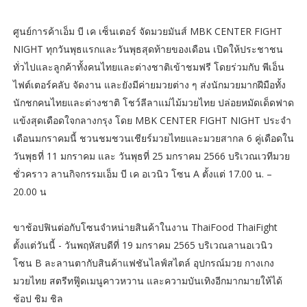
ศูนย์การค้าเอ็ม บี เค เซ็นเตอร์ จัดมวยมันส์ MBK CENTER FIGHT
NIGHT ทุกวันพุธแรกและวันพุธสุดท้ายของเดือน เปิดให้ประชาชน
ทั่วไปและลูกค้าทั้งคนไทยและต่างชาติเข้าชมฟรี โดยร่วมกับ พีเอ็น
ไฟต์เตอร์คลับ จัดงาน และยังมีค่ายมวยต่าง ๆ ส่งนักมวยมากฝีมือทั้ง
นักชกคนไทยและต่างชาติ โชว์ลีลาแม่ไม้มวยไทย ปล่อยหมัดเด็ดฟาด
แข้งสุดเดือดใจกลางกรุง โดย MBK CENTER FIGHT NIGHT ประจำ
เดือนมกราคมนี้ ชวนชมชวนเชียร์มวยไทยและมวยสากล 6 คู่เดือดใน
วันพุธที่ 11 มกราคม และ วันพุธที่ 25 มกราคม 2566 บริเวณเวทีมวย
ชั่วคราว ลานกิจกรรมเอ็ม บี เค อเวนิว โซน A ตั้งแต่ 17.00 น. –
20.00 น
ขาช้อปฟินต่อกับโซนจำหน่ายสินค้าในงาน ThaiFood ThaiFight
ตั้งแต่วันนี้ - วันพฤหัสบดีที่ 19 มกราคม 2565 บริเวณลานอเวนิว
โซน B ละลานตากับสินค้าแฟชันไลฟ์สไตล์ อุปกรณ์มวย กางเกง
มวยไทย สตรีทฟู๊ดเมนูคาวหวาน และความบันเทิงอีกมากมายให้ได้
ช้อป ชิม ชิล