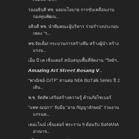
รองอธิบดี พช. มอบนโยบาย การขับเคลื่อนงาน
กองทุนพัฒน...
อธิบดี พช. นำทีมคณะผู้บริหาร ร่วมรำวงประกอบ
เพลง “ร...
พช.จัดเต็ม! กระบวนการสร้างทีม สร้างผู้นำ สร้าง
แรงบ...
เอ็ม บี เค เซ็นเตอร์ สนับสนุนพื้นที่จัดงาน “วิทย์ฯ...
𝘼𝙢𝙖𝙯𝙞𝙣𝙜 𝘼𝙧𝙩 𝙎𝙩𝙧𝙚𝙚𝙩 𝘽𝙤𝙨𝙖𝙣𝙜 𝙑...
“พาณิชย์-DITP” สานต่อ NEA BizTalk Series ปี 2
เดิน...
พ.ช. จัดทัพ เสริมสร้างความรู้ ด้านภัยไซเบอร์
“แพท ณปภา” จับมือ “อาย กัญญาลักษณ์” ร่วมงาน
แกรนด...
เดอะไนน์ เซ็นเตอร์ พระราม 9 ต้อนรับ BaNANA
อาณาจ...