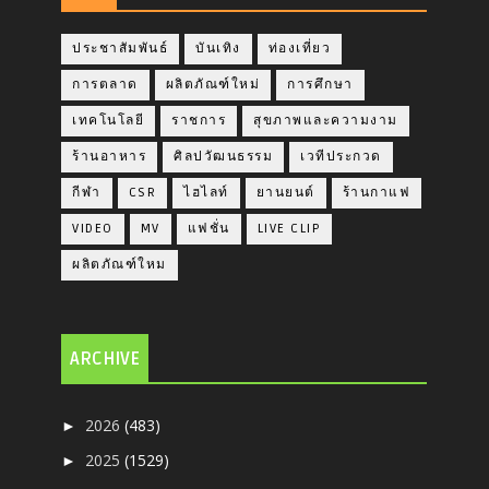
ประชาสัมพันธ์
บันเทิง
ท่องเที่ยว
การตลาด
ผลิตภัณฑ์ใหม่
การศึกษา
เทคโนโลยี
ราชการ
สุขภาพและความงาม
ร้านอาหาร
ศิลปวัฒนธรรม
เวทีประกวด
กีฬา
CSR
ไฮไลท์
ยานยนต์
ร้านกาแฟ
VIDEO
MV
แฟชั่น
LIVE CLIP
ผลิตภัณฑ์ใหม
ARCHIVE
2026
(483)
►
2025
(1529)
►