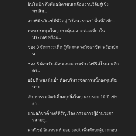
อินโนบิก ดึงพันธมิตรขับเคลื่อนงานวิจัยสู่เชิง
พาณิช...
จากพิพิธภัณฑ์มีชีวิตสู่ “เรือนวราพร” พื้นที่สีเขีย...
ททท.ประชุมใหญ่ กระตุ้นตลาดท่องเที่ยวใน
ประเทศ พร้อม...
ช่อง 3 จัดสาระเด็ด รู้ทันกลลวงมิจฉาชีพ! พร้อมปัก
ห...
ช่อง 3 ต้อนรับเดือนแห่งความรัก ส่งซีรีส์โรแมนติก
ดร...
อธิบดี พช.เน้นย้ำ ต้องบริหารจัดการหนี้กองทุนพัฒ
นาบ...
🎉มหกรรมสัตว์เลี้ยงสุดยิ่งใหญ่ ครบรอบ 10 ปี เข้า
งา...
นายอภิชาติ์ หงส์หิรัญเรือง กรรมการผู้อำนวยกา
รสายธุ...
พาณิชย์ อินเทรนด์ มอบ sacit เพิ่มทักษะผู้ประกอบ