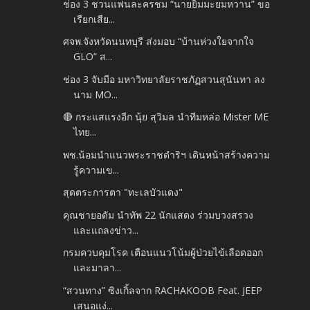
ช่อง 3 ชวนแฟนละครชม “นายยิ้มมะยมหวาน” ขอ
เรียกเสีย...
ศจพ.จังหวัดนนทบุรี ส่งมอบ “บ้านห่วงใยจากใจ
GLO” ส...
ช่อง 3 จับมือ มหาวิทยาลัยราชภัฏสวนสุนันทา ลง
นาม MO...
🔴 กระแสแรงอีก นุ้ย สุวิมล นำทีมหล่อ Mister ME
ไทย...
พช.น้อมนำแนวพระราชดำริฯ เดินหน้าสร้างความ
รู้ความเข...
สุดตระการตา "ทะเลบัวแดง"
คุณชายอดัม นำทัพ 22 นักแสดง ร่วมบวงสรวง
และแถลงข่าว...
กรมควบคุมโรค เตือนแนวโน้มผู้ป่วยไข้เลือดออก
และมาลา...
“สวนทาง” ซิงเกิ้ลจาก RACHAKOOB Feat. JEEP
เสนอแง่...