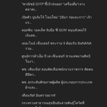
“พาณิชย์-DITP”ชี้เป้าส่งออก “เครื่องดื่ม”เจาะ
ตลาดเ...
เปิดตัว ปูนจิงโจ้ โฉมใหม่ “2อิน1 ก่อและกาว” เจ้า
แร...
ดอลฟิน วอลเล็ท จับมือ ‘พี่ GON’ หนุนสังคมไร้
เงินสด...
เดอะไนน์ เซ็นเตอร์ พระราม 9 ต้อนรับ BaNANA
รวม...
ศูนย์การค้าเอ็ม บี เค เซ็นเตอร์ ชวนเสพงานศิลป์
ในงา...
พช. เฟ้นเข้ม! สอบคัดเลือกพนักงานราชการ คัดคน
ดีมีคว...
พช. ยกระดับศักยภาพผู้ผลิต ผู้ประกอบการประเภท
ผ้าและ...
เตือนภัย!! อันตรายมาก!!
กระทรวงสาธารณสุขยืนยันสายพันธุ์โควิดที่