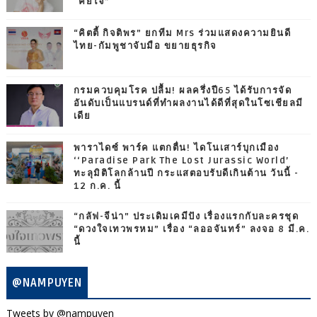
“คีย์ใจ”
“คิตตี้ กิจติพร” ยกทีม Mrs ร่วมแสดงความยินดี
ไทย-กัมพูชาจับมือ ขยายธุรกิจ
กรมควบคุมโรค ปลื้ม! ผลครึ่งปี65 ได้รับการจัด
อันดับเป็นแบรนด์ที่ทำผลงานได้ดีที่สุดในโซเชียลมี
เดีย
พาราไดซ์ พาร์ค แตกตื่น! ไดโนเสาร์บุกเมือง
‘‘Paradise Park The Lost Jurassic World’
ทะลุมิติโลกล้านปี กระแสตอบรับดีเกินต้าน วันนี้ -
12 ก.ค. นี้
“กลัฟ-จีน่า” ประเดิมเคมีปัง เรื่องแรกกับละครชุด
“ดวงใจเทวพรหม” เรื่อง “ลออจันทร์” ลงจอ 8 มี.ค.
นี้
@NAMPUYEN
Tweets by @nampuyen