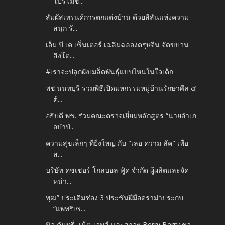
โปรโมชั...
สัมผัสเทรนด์การตกแต่งบ้าน ด้วยสีสันแห่งความ
สนุก รั...
เอ็ม บี เค เซ็นเตอร์ เฉลิมฉลองตรุษจีน จัดขบวน
สิงโต...
#เราจะปลูกฝังเมล็ดพันธ์ุแบบไหนในใจเด็ก
พช.นนทบุรี ร่วมพิธีเปิดมหกรรมหมู่บ้านรักษาศีล ๕
ต้...
อธิบดี พช. ร่วมคณะตรวจเยี่ยมหลักสูตร “นายอำเภ
อบำบั...
ความสุขเล็กๆ ที่ยิ่งใหญ่ กับ "เลอ ความ ลัค" เพื่อ
ส...
บริษัท คชเชอร์ โกลบอล ฟู้ด จำกัด ผู้ผลิตและจัด
หน่า...
พุฒ” ประเดิมช่อง 3 ประชันฝีมือดราม่าประกบ
“แพทริเซ...
นิว คันทรี่, เน็ต-เจมส์ และสาวๆ Berry Berry ชว