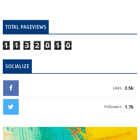
TOTAL PAGEVIEWS
1
1
3
2
0
1
0
SOCIALIZE
3.5k
Likes
1.7k
Followers