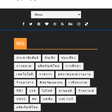
TAGS
ประชาสัมพันธ์
บันเทิง
ท่องเที่ยว
การตลาด
ผลิตภัณฑ์ใหม่
การศึกษา
เทคโนโลยี
ราชการ
สุขภาพและความงาม
ร้านอาหาร
ศิลปวัฒนธรรม
เวทีประกวด
กีฬา
CSR
ไฮไลท์
ยานยนต์
ร้านกาแฟ
VIDEO
MV
แฟชั่น
LIVE CLIP
ผลิตภัณฑ์ใหม