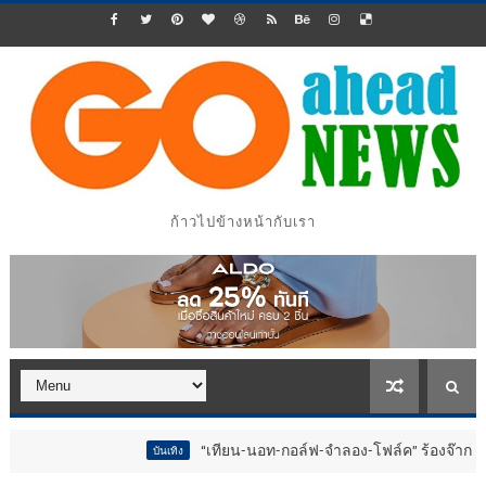
ก้าวไปข้างหน้ากับเรา
“เทียน-นอท-กอล์ฟ-จำลอง-โฟล์ค” ร้องจ๊าก!! อุปกรณ์ม่วนจอยงาน
บันเทิง