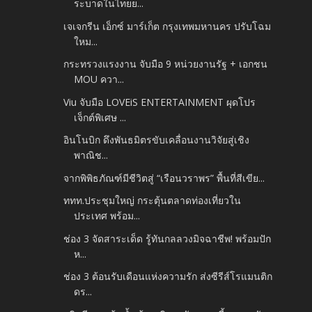
ระบาดในไทยย...
เจเจกรีน เอ็กซ์ มาร์เก็ต กรุงเทพมหานคร ปรับโฉม
ใหม...
กระทรวงแรงงาน จับมือ 9 หน่วยงานรัฐ + เอกชน
MOU ควา...
Viu จับมือ LOVEiS ENTERTAINMENT ผุดโปร
เจ็กต์พิเศษ ...
อินโนบิก ดึงพันธมิตรขับเคลื่อนงานวิจัยสู่เชิง
พาณิช...
จากพิพิธภัณฑ์มีชีวิตสู่ “เรือนวราพร” พื้นที่สีเขีย...
ททท.ประชุมใหญ่ กระตุ้นตลาดท่องเที่ยวใน
ประเทศ พร้อม...
ช่อง 3 จัดสาระเด็ด รู้ทันกลลวงมิจฉาชีพ! พร้อมปัก
ห...
ช่อง 3 ต้อนรับเดือนแห่งความรัก ส่งซีรีส์โรแมนติก
ดร...