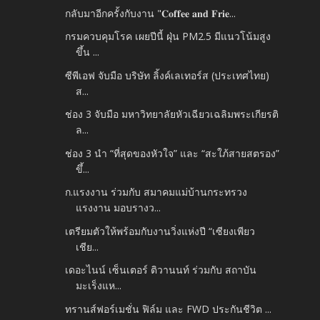
กลับมาอีกครั้งกับงาน "𝐂𝐨𝐟𝐟𝐞𝐞 𝐚𝐧𝐝 𝐅𝐫𝐢𝐞...
กรมควบคุมโรค เผยปีนี้ ฝุ่น PM2.5 มีแนวโน้มสูง
ขึ้น ...
ซีพีเอฟ จับมือ บริษัท ลิ้งค์เลเทอร์ส (ประเทศไทย)
ส...
ช่อง 3 จับมือ มหาวิทยาลัยหัวเฉียวเฉลิมพระเกียรติ
ล...
ช่อง 3 นำ “ที่สุดของหัวใจ” และ “สะใภ้สายสตรอง”
ขึ้...
ก.แรงงาน ร่วมกับ สมาคมแม่บ้านกระทรวง
แรงงาน มอบรางว...
เตรียมตัวให้พร้อมกับงานวิ่งแห่งปี “เซียงเพียว
เชีย...
เดอะไนน์ เซ็นเตอร์ ติวานนท์ ร่วมกับ สถาบัน
มะเร็งแห...
ทรานส์ฟอร์เมชั่น ฟิล์ม และ FWD ประกันชีวิต ...