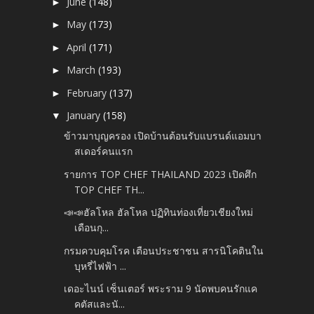
June
(148)
►
May
(173)
►
April
(171)
►
March
(193)
►
February
(137)
►
January
(158)
▼
ข้าวมาบุญครอง เปิดบ้านต้อนรับแบรนด์แอมบา
สเดอร์คนแรก
รายการ TOP CHEF THAILAND 2023 เปิดศึก
TOP CHEF TH...
📣📣ฮัลโหล ฮัลโหล ปฏิทินท่องเที่ยวเชียงใหม่
เดือนกุ...
กรมควบคุมโรค เตือนประชาชน สารนิโคตินใน
บุหรี่ไฟฟ้า ...
เดอะไนน์ เซ็นเตอร์ พระราม 9 นัดพบคนรักแค
คตัสและนั...