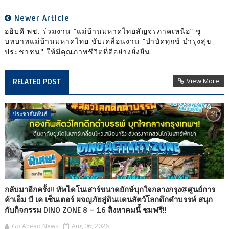
Newer Article
อธิบดี พช. ร่วมงาน “แม่บ้านมหาดไทยสัญจรภาคเหนือ” ชู
บทบาทแม่บ้านมหาดไทย ขับเคลื่อนงาน “บำบัดทุกข์ บำรุงสุข
ประชาชน" ให้มีคุณภาพชีวิตที่ดีอย่างยั่งยืน
View More
RELATED POST
ประชาสัมพันธ์
กลับมาอีกครั้ง!! ทัพไดโนเสาร์ขนาดยักษ์บุกใจกลางกรุง@ศูนย์การ
ค้าเอ็ม บี เค เซ็นเตอร์ ผจญภัยสู่ดินแดนสัตว์โลกดึกดำบรรพ์ สนุก
กับกิจกรรม DINO ZONE 8 – 16 สิงหาคมนี้ ชมฟรี!!
Go Ahead News
Aug 06, 2026