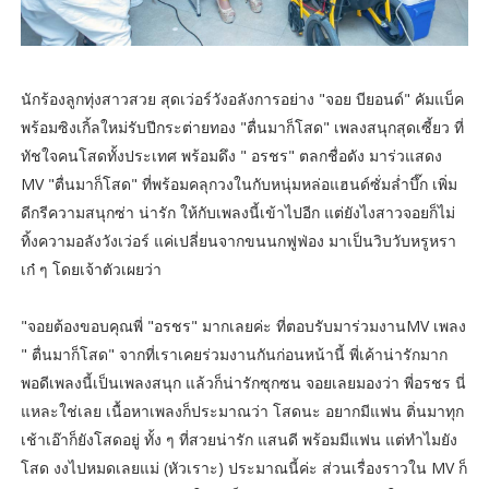
นักร้องลูกทุ่งสาวสวย​ สุดเว่อร์วังอลังการอย่าง​ "จอย​ บียอนด์" คัมแบ็ค
พร้อมซิงเกิ้ลใหม่รับปีกระต่ายทอง​ "ตื่นมาก็โสด" เพลงสนุกสุดเซี้ยว​ ที่
ทัชใจคนโสดทั้งประเทศ​ พร้อมดึง​ " อรชร" ตลกชื่อดัง​ มาร่วแสดง​
MV "ตื่นมาก็โสด" ที่พร้อมคลุกวงในกับหนุ่มหล่อแฮนด์ซั่ม​ล่ำบึ๊ก เพิ่ม
ดีกรีความสนุกซ่า​ น่ารัก​ ให้กับเพลงนี้เข้าไปอีก​ แต่ยังไงสาวจอยก็ไม่
ทิ้งความอลังวังเว่อร์​ แค่เปลี่ยนจากขนนกฟูฟ่อง​ มาเป็นวิบวับหรูหรา
เก๋​ ๆ​ โดยเจ้าตัวเผยว่า
"จอยต้องขอบคุณพี่​ "อรชร" มากเลยค่ะ​ ที่ตอบรับมาร่วมงานMV เพลง​
" ตื่นมาก็โสด" จากที่เราเคยร่วมงานกันก่อนหน้านี้​ พี่เค้าน่ารักมาก​
พอดีเพลงนี้เป็นเพลงสนุก​ แล้วก็น่ารักซุกซน​ จอยเลยมองว่า​ พี่อรชร​ นี่
แหละใช่เลย​ เนื้อหาเพลงก็ประมาณว่า​ โสดนะ​ อยากมีแฟน​ ติ่นมาทุก
เช้า​เอ๊าก็ยังโสด​อยู่ ทั้ง​ ๆ​ ที่สวยน่ารัก​ แสนดี​ พร้อมมีแฟน​ แต่ทำไมยัง
โสด​ งงไปหมดเลยแม่​ (หัวเราะ)​ ประมาณนี้ค่ะ​ ส่วนเรื่องราวใน​ MV​ ก็