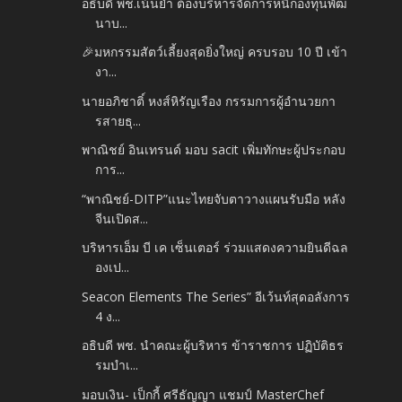
อธิบดี พช.เน้นย้ำ ต้องบริหารจัดการหนี้กองทุนพัฒ
นาบ...
🎉มหกรรมสัตว์เลี้ยงสุดยิ่งใหญ่ ครบรอบ 10 ปี เข้า
งา...
นายอภิชาติ์ หงส์หิรัญเรือง กรรมการผู้อำนวยกา
รสายธุ...
พาณิชย์ อินเทรนด์ มอบ sacit เพิ่มทักษะผู้ประกอบ
การ...
“พาณิชย์-DITP”แนะไทยจับตาวางแผนรับมือ หลัง
จีนเปิดส...
บริหารเอ็ม บี เค เซ็นเตอร์ ร่วมแสดงความยินดีฉล
องเป...
Seacon Elements The Series” อีเว้นท์สุดอลังการ
4 ง...
อธิบดี พช. นำคณะผู้บริหาร ข้าราชการ ปฏิบัติธร
รมบำเ...
มอบเงิน- เป็กกี้ ศรีธัญญา แชมป์ MasterChef