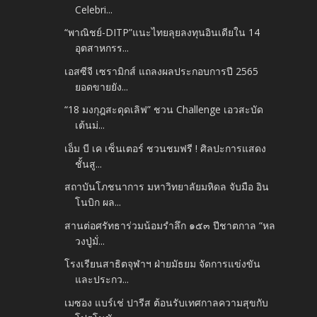
Celebri...
“พาณิชย์-DITP”แนะไทยลุยลงทุนอินเดียใน 14
อุตสาหกรร...
เอสซีจี เซรามิกส์ แถลงผลประกอบการปี 2565
ยอดขายยัง...
“18 มงกุฎสะดุดเลิฟ” ชวน Challenge เอวสะบัด
เต้นม่...
เอ็ม บี เค เซ็นเตอร์ ชวนชมฟรี ! ศิลปะการแสดง
ชั้นสู...
สถาบันโภชนาการ มหาวิทยาลัยมหิดล จับมือ อิน
โนบิก ผล...
สานต่อศรัทธาร่วมน้อมรำลึก ๑๕๓ ปีชาตกาล “หล
วงปู่มั่...
โรงเรียนสาธิตจุฬาฯ ฝ่ายมัธยม จัดการแข่งขัน
และประกว...
เมซอง แบร์เช่ ปารีส ต้อนรับเทศกาลความสุขกับ