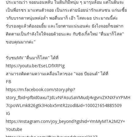
ประมาณว่า​ จอยนอนหลับ​ ในฝันก็มีหนุ่ม​ ๆ​ มารุมล้อม​ แต่ในฝันจะ
เป็นพี่อรชร​ มาแทนตัวจอย​ เป็นกระต่ายน้อยน่ารักแสนซน​ แก่นเซี้ย
วกับบรรดาหนุ่มหล่อล่ำ พอตื่นมา​ก็​ เอ๊า โสดเฉย​ ประมาณนี้ค่ะ​
รับรองดูแล้วต้องอมยิ้ม​ และโยกตามแน่นอนค่ะ​ ยังไงจอยก็ขอฝาก
ติดตามเป็นกำลังใจให้จอยด้วยนะคะ​ กับซิงเกิ้ลใหม่​ "ตื่นมาก็โสด"
ขอบคุณมากค่ะ"
รับชม​MV​ "ตื่นมาก็โสด" ได้ที่
https://youtu.be/EseLDfXRPIg
สามารถติดตามความเคลื่อนไหวของ​ "จอย​ บียอนด์" ได้ที่
FB
https://m.facebook.com/story.php?
story_fbid=pfbid0axuTJdLvNFAsuSaVMiudJ4vgvrvZKNXFxYPMH
7cpoWLmk826gtk3Hobx5mtR2zodl&id=100021654885509
IG
https://instagram.com/joy_beyond?igshid=YmMyMTA2M2Y=
Youtube