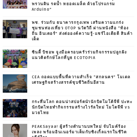
พรวนดิน รดน้ำ หยอดเมล็ด ด้วยโปรแกรม
Arduino”
พช. ร่วมกับ ธนาคารกรุงเทพ เสริมความแกร่ง
ชุมชนท่องเที่ยว OTOP นวัตวิถี ผ่านหนังสือ “ท้อง
ถิ่น อินเตอร์” ส่งต่อองค์ความรู้-แชร์ไอเดียดี สินค้า
เด็ด
ซินดี้ บิชอพ จูงมือครอบครัวร่วมกิจกรรมปลูกฝัง
แนวคิดรักษ์โลกที่บูธ ECOTOPIA
CEA ถอดแบบพื้นที่ความสำเร็จ “สกลนคร” โมเดล
เศรษฐกิจสร้างสรรค์ชุบชีวิตถิ่นอีสาน
กระหึ่มโลก ดอนน่าสปอร์ตนำนักบิดโมโต้จีพี ปะทะ
นักบิดไทยทำกิจกรรมสร้างไวรัลใหม่ โมโตจีพี vs
มวยไทย
PEAKSayaa! ผู้สร้างตำนานบทใหม่ จับไมค์ร้อง
เพลง พร้อมอินเนอร์มาเต็มกับซิงเกิ้ลแรกในชีวิต