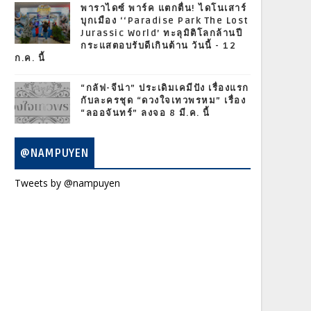
พาราไดซ์ พาร์ค แตกตื่น! ไดโนเสาร์
บุกเมือง ‘‘Paradise Park The Lost
Jurassic World’ ทะลุมิติโลกล้านปี
กระแสตอบรับดีเกินต้าน วันนี้ - 12
ก.ค. นี้
“กลัฟ-จีน่า” ประเดิมเคมีปัง เรื่องแรก
กับละครชุด “ดวงใจเทวพรหม” เรื่อง
“ลออจันทร์” ลงจอ 8 มี.ค. นี้
@NAMPUYEN
Tweets by @nampuyen