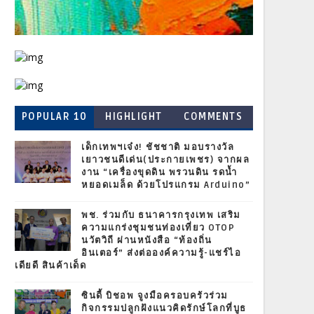
POPULAR 10
HIGHLIGHT
COMMENTS
เด็กเทพฯเจ๋ง! ชัชชาติ มอบรางวัล
เยาวชนดีเด่น(ประกายเพชร) จากผล
งาน “เครื่องขุดดิน พรวนดิน รดน้ำ
หยอดเมล็ด ด้วยโปรแกรม Arduino”
พช. ร่วมกับ ธนาคารกรุงเทพ เสริม
ความแกร่งชุมชนท่องเที่ยว OTOP
นวัตวิถี ผ่านหนังสือ “ท้องถิ่น
อินเตอร์” ส่งต่อองค์ความรู้-แชร์ไอ
เดียดี สินค้าเด็ด
ซินดี้ บิชอพ จูงมือครอบครัวร่วม
กิจกรรมปลูกฝังแนวคิดรักษ์โลกที่บูธ