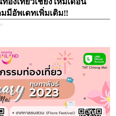
ท่องเที่ยวเชียงใหม่เดือน
มีอัพเดทเพิ่มเติม‼️
์,