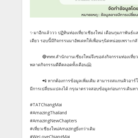
✨มาอีกแล้ววว ปฏิทินท่องเที่ยวเชียงใหม่ เดือนกุมภาพันธ
เดียว รอบนี้มีกิจกรรมมาอัพเดทให้เพื่อนๆนิดหน่อยเพราะกล
🔵ททท.สำนักงานเชียงใหม่จึงขอส่งกิจกรรมท่องเที่ยวให้ก
พลาดกิจกรรมดีดีตลอดทั้งเดือน🤗
📲 หากต้องการข้อมูลเพิ่มเติม สามารถสแกนคิวอาร์โค้ดที่แ
มีการเปลี่ยนแปลงได้ กรุณาตรวจสอบข้อมูลก่อนการเดินท
#TATChiangMai
#AmazingThailand
#AmazingNewChapters
#เที่ยวเชียงใหม่Amazingยิ่งกว่าเดิม
#WeLoveChiangMai