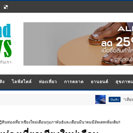
กับเรา
ทิง
ไลฟ์สไตล์
ท่องเที่ยว
การตลาด
ยานยนต์
สุขภาพ
“เทียน-นอท-กอล์ฟ-
บันเทิง
ทินท่องเที่ยวเชียงใหม่เดือนกุมภาพันธ์และเดือนมีนาคมมีอัพเดทเพิ่มเติม‼️