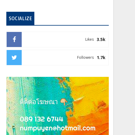
SOCIALIZE
3.5k
Likes
1.7k
Followers