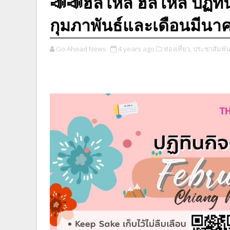
📣📣ฮัลโหล ฮัลโหล ปฏิทิน
กุมภาพันธ์และเดือนมีนาคม
Go Ahead News
4 years ago
ท่องเที่ยว,
ประชาสัมพันธ