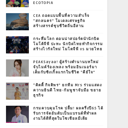
ECOTOPIA
CEA ถอดแบบพื้นที่ความสำเร็จ
“สกลนคร” โมเดลเศรษฐกิจ
สร้างสรรค์ชุบชีวิตถิ่นอีสาน
กระหึ่มโลก ดอนน่าสปอร์ตนำนักบิด
โมโต้จีพี ปะทะ นักบิดไทยทำกิจกรรม
สร้างไวรัลใหม่ โมโตจีพี vs มวยไทย
PEAKSayaa! ผู้สร้างตำนานบทใหม่
จับไมค์ร้องเพลง พร้อมอินเนอร์มา
เต็มกับซิงเกิ้ลแรกในชีวิต “คีย์ใจ”
“คิตตี้ กิจติพร” ยกทีม Mrs ร่วมแสดง
ความยินดี ไทย-กัมพูชาจับมือ ขยาย
ธุรกิจ
กรมควบคุมโรค ปลื้ม! ผลครึ่งปี65 ได้
รับการจัดอันดับเป็นแบรนด์ที่ทำผล
งานได้ดีที่สุดในโซเชียลมีเดีย