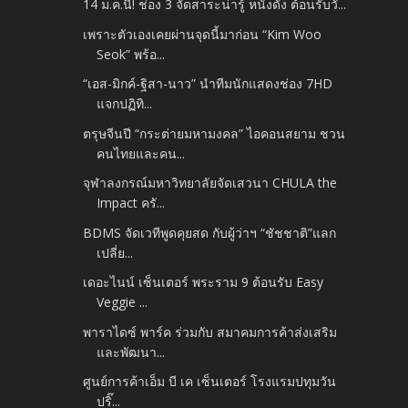
14 ม.ค.นี้! ช่อง 3 จัดสาระน่ารู้ หนังดัง ต้อนรับวั...
เพราะตัวเองเคยผ่านจุดนี้มาก่อน “Kim Woo
Seok” พร้อ...
“เอส-มิกค์-ฐิสา-นาว” นำทีมนักแสดงช่อง 7HD
แจกปฏิทิ...
ตรุษจีนปี “กระต่ายมหามงคล” ไอคอนสยาม ชวน
คนไทยและคน...
จุฬาลงกรณ์มหาวิทยาลัยจัดเสวนา CHULA the
Impact ครั...
BDMS จัดเวทีพูดคุยสด กับผู้ว่าฯ “ชัชชาติ”แลก
เปลี่ย...
เดอะไนน์ เซ็นเตอร์ พระราม 9 ต้อนรับ Easy
Veggie ...
พาราไดซ์ พาร์ค ร่วมกับ สมาคมการค้าส่งเสริม
และพัฒนา...
ศูนย์การค้าเอ็ม บี เค เซ็นเตอร์ โรงแรมปทุมวัน
ปริ๊...