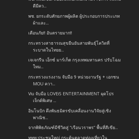
ดีมีคว...
พช. ยกระดับศักยภาพผู้ผลิต ผู้ประกอบการประเภท
ผ้าและ...
เตือนภัย!! อันตรายมาก!!
กระทรวงสาธารณสุขยืนยันสายพันธุ์โควิดที่
ระบาดในไทยย...
เจเจกรีน เอ็กซ์ มาร์เก็ต กรุงเทพมหานคร ปรับโฉม
ใหม...
กระทรวงแรงงาน จับมือ 9 หน่วยงานรัฐ + เอกชน
MOU ควา...
Viu จับมือ LOVEiS ENTERTAINMENT ผุดโปร
เจ็กต์พิเศษ ...
อินโนบิก ดึงพันธมิตรขับเคลื่อนงานวิจัยสู่เชิง
พาณิช...
จากพิพิธภัณฑ์มีชีวิตสู่ “เรือนวราพร” พื้นที่สีเขีย...
ททท.ประชุมใหญ่ กระตุ้นตลาดท่องเที่ยวใน