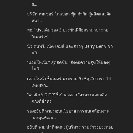
ส...
บริษัท คชเชอร์ โกลบอล ฟู้ด จำกัด ผู้ผลิตและจัด
หน่า...
พุฒ” ประเดิมช่อง 3 ประชันฝีมือดราม่าประกบ
“แพทริเซ...
นิว คันทรี่, เน็ต-เจมส์ และสาวๆ Berry Berry ชว
นกิ...
“แอนโทเนีย” สุดสดชื่น..!ส่งต่อความสุขให้น้องๆ
ในวั...
เดอะไนน์ เซ็นเตอร์ พระราม 9 เชิญสักการะ 14
เทพมหา...
“พาณิชย์-DITP”ชี้เป้าส่งออก “อาหารและผลิต
ภัณฑ์สำหร...
รองอธิบดี พช. มอบนโยบาย การขับเคลื่อนงาน
กองทุนพัฒน...
อธิบดี พช. นำทีมคณะผู้บริหาร ร่วมรำวงประกอบ