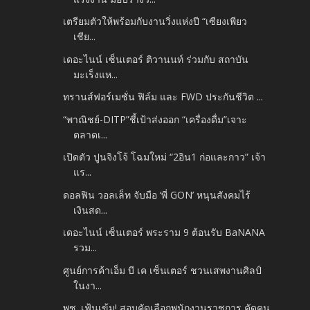
เตรียมตัวให้พร้อมกับงานวิ่งแห่งปี “เซียงเพียว
เชีย...
เดอะไนน์ เซ็นเตอร์ ติวานนท์ ร่วมกับ สถาบัน
มะเร็งแห...
ทรานส์ฟอร์เมชั่น ฟิล์ม และ FWD ประกันชีวิต ...
“พาณิชย์-DITP”ชี้เป้าส่งออก “เครื่องดื่ม”เจาะ
ตลาดเ...
เปิดตัว ปูนจิงโจ้ โฉมใหม่ “2อิน1 ก่อและกาว” เจ้า
แร...
ดอลฟิน วอลเล็ท จับมือ ‘พี่ GON’ หนุนสังคมไร้
เงินสด...
เดอะไนน์ เซ็นเตอร์ พระราม 9 ต้อนรับ BaNANA
รวม...
ศูนย์การค้าเอ็ม บี เค เซ็นเตอร์ ชวนเสพงานศิลป์
ในงา...
พช. เฟ้นเข้ม! สอบคัดเลือกพนักงานราชการ คัดคน