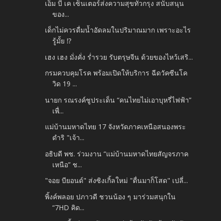
เอ็ม บี เค เซ็นเตอร์ส่งความสุขทั่วกรุง สนับสนุน
ของ...
เด็กไม่ควรดื่มน้ำอัดลมในปริมาณมาก เพราะอะไร
รู้มั้ย ⁉️
เฮง เฮง มั่งคั่ง ร่ำรวย รับตรุษจีน ด้วยของไหว้เสริ...
กรมควบคุมโรค พร้อมเปิดให้บริการ ฉีดวัคซีนโค
วิด 19 ...
นายก รณรงค์ชูประเด็น “คนไทยไม่เอาบุหรี่ไฟฟ้า”
เพื่...
แม่บ้านมหาดไทย 17 จังหวัดภาคเหนือสนองพระ
ดำริ "เจ้า...
อธิบดี พช. ร่วมงาน “แม่บ้านมหาดไทยสัญจรภาค
เหนือ” ช...
"จอย​ บียอนด์" ส่งซิงเกิ้ลใหม่ "ตื่นมาก็โสด" เปลี่...
พิ้งค์พลอย ปภาวดี ชวนน้อง ๆ มาร่วมสนุกใน
“7HD คิด...