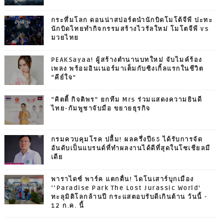
กระหึ่มโลก ดอนน่าสปอร์ตนำนักบิดโมโต้จีพี ปะทะ
นักบิดไทยทำกิจกรรมสร้างไวรัลใหม่ โมโตจีพี vs
มวยไทย
PEAKSayaa! ผู้สร้างตำนานบทใหม่ จับไมค์ร้อง
เพลง พร้อมอินเนอร์มาเต็มกับซิงเกิ้ลแรกในชีวิต
“คีย์ใจ”
“คิตตี้ กิจติพร” ยกทีม Mrs ร่วมแสดงความยินดี
ไทย-กัมพูชาจับมือ ขยายธุรกิจ
กรมควบคุมโรค ปลื้ม! ผลครึ่งปี65 ได้รับการจัด
อันดับเป็นแบรนด์ที่ทำผลงานได้ดีที่สุดในโซเชียลมี
เดีย
พาราไดซ์ พาร์ค แตกตื่น! ไดโนเสาร์บุกเมือง
‘‘Paradise Park The Lost Jurassic World’
ทะลุมิติโลกล้านปี กระแสตอบรับดีเกินต้าน วันนี้ -
12 ก.ค. นี้