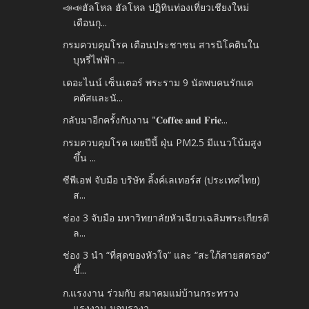
📣📣ฮัลโหล ฮัลโหล ปฏิทินท่องเที่ยวเชียงใหม่
เดือนกุ...
กรมควบคุมโรค เตือนประชาชน สารนิโคตินใน
บุหรี่ไฟฟ้า ...
เดอะไนน์ เซ็นเตอร์ พระราม 9 นัดพบคนรักแค
คตัสและนั...
กลับมาอีกครั้งกับงาน "𝐂𝐨𝐟𝐟𝐞𝐞 𝐚𝐧𝐝 𝐅𝐫𝐢𝐞...
กรมควบคุมโรค เผยปีนี้ ฝุ่น PM2.5 มีแนวโน้มสูง
ขึ้น ...
ซีพีเอฟ จับมือ บริษัท ลิ้งค์เลเทอร์ส (ประเทศไทย)
ส...
ช่อง 3 จับมือ มหาวิทยาลัยหัวเฉียวเฉลิมพระเกียรติ
ล...
ช่อง 3 นำ “ที่สุดของหัวใจ” และ “สะใภ้สายสตรอง”
ขึ้...
ก.แรงงาน ร่วมกับ สมาคมแม่บ้านกระทรวง
แรงงาน มอบรางว...