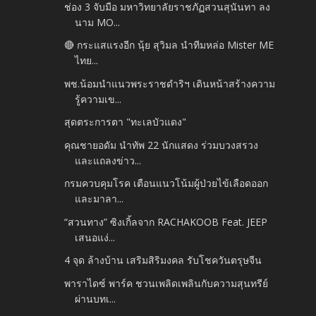
ช่อง 3 จับมือ มหาวิทยาลัยราชภัฏสวนสุนันทา ลง
นาม MO...
🔴 กระแสแรงอีก นุ้ย สุวิมล นำทีมหล่อ Mister ME
ไทย...
พช.น้อมนำแนวพระราชดำริฯ เดินหน้าสร้างความ
รู้ความเข...
สุดตระการตา "ทะเลบัวแดง"
คุณชายอดัม นำทัพ 22 นักแสดง ร่วมบวงสรวง
และแถลงข่าว...
กรมควบคุมโรค เตือนแนวโน้มผู้ป่วยไข้เลือดออก
และมาลา...
“สวนทาง” ซิงเกิ้ลจาก RACHAKOOB Feat. JEEP
เสนอแง่...
4 จุด ล้างบ้าน เสริมสิริมงคล รับโชควันตรุษจีน
พาราไดซ์ พาร์ค ชวนเพลิดเพลินกับความสุนทรีย์
ผ่านบทเ...