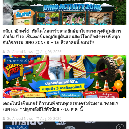
กลับมาอีกครั้ง!! ทัพไดโนเสาร์ขนาดยักษ์บุกใจกลางกรุง@ศูนย์การ
ค้าเอ็ม บี เค เซ็นเตอร์ ผจญภัยสู่ดินแดนสัตว์โลกดึกดำบรรพ์ สนุก
กับกิจกรรม DINO ZONE 8 – 16 สิงหาคมนี้ ชมฟรี!!
Go Ahead News
Aug 06, 2026
ประชาสัมพันธ์
เดอะไนน์ เซ็นเตอร์ ติวานนท์ ชวนทุกครอบครัวร่วมงาน “FAMILY
FUN FEST” ปลุกพลังฮีโร่ตัวน้อย 7-16 ส.ค. นี้
Go Ahead News
Aug 06, 2026
ประชาสัมพันธ์