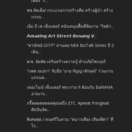
เพลง “ร...
พช.จัดเต็ม! กระบวนการสร้างทีม สร้างผู้นำ สร้าง
แรงบ...
เอ็ม บี เค เซ็นเตอร์ สนับสนุนพื้นที่จัดงาน “วิทย์ฯ...
𝘼𝙢𝙖𝙯𝙞𝙣𝙜 𝘼𝙧𝙩 𝙎𝙩𝙧𝙚𝙚𝙩 𝘽𝙤𝙨𝙖𝙣𝙜 𝙑...
“พาณิชย์-DITP” สานต่อ NEA BizTalk Series ปี 2
เดิน...
พ.ช. จัดทัพ เสริมสร้างความรู้ ด้านภัยไซเบอร์
“แพท ณปภา” จับมือ “อาย กัญญาลักษณ์” ร่วมงาน
แกรนด...
เดอะไนน์ เซ็นเตอร์ พระราม 9 ต้อนรับ BaNANA
อาณาจ...
กรี๊ดดดดดดดดคุณหนึ่ง ETC. Apiwat Pongwat
ศิลปินจิต...
พิเศษสุด..! ดนตรีในสวน “หนาวเคียง เสียงคีตา” ที่
ไร...