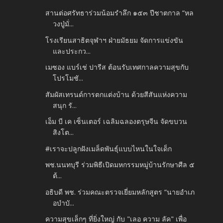
สานต่อศรัทธาร่วมน้อมรำลึก ๑๕๓ ปีชาตกาล “หล
วงปู่มั่...
โรงเรียนสาธิตจุฬาฯ ฝ่ายมัธยม จัดการแข่งขัน
และประกว...
เมซอง แบร์เช่ ปารีส ต้อนรับเทศกาลความสุขกับ
โปรโมชั...
สัมผัสเทรนด์การตกแต่งบ้าน ด้วยสีสันแห่งความ
สนุก รั...
เอ็ม บี เค เซ็นเตอร์ เฉลิมฉลองตรุษจีน จัดขบวน
สิงโต...
#เราจะปลูกฝังเมล็ดพันธ์ุแบบไหนในใจเด็ก
พช.นนทบุรี ร่วมพิธีเปิดมหกรรมหมู่บ้านรักษาศีล ๕
ต้...
อธิบดี พช. ร่วมคณะตรวจเยี่ยมหลักสูตร “นายอำเภ
อบำบั...
ความสุขเล็กๆ ที่ยิ่งใหญ่ กับ "เลอ ความ ลัค" เพื่อ