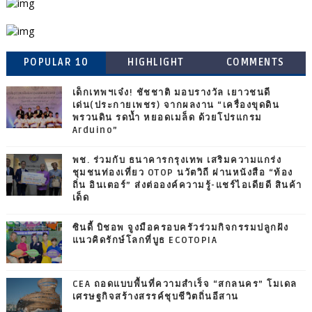
POPULAR 10
HIGHLIGHT
COMMENTS
เด็กเทพฯเจ๋ง! ชัชชาติ มอบรางวัล เยาวชนดี
เด่น(ประกายเพชร) จากผลงาน “เครื่องขุดดิน
พรวนดิน รดน้ำ หยอดเมล็ด ด้วยโปรแกรม
Arduino”
พช. ร่วมกับ ธนาคารกรุงเทพ เสริมความแกร่ง
ชุมชนท่องเที่ยว OTOP นวัตวิถี ผ่านหนังสือ “ท้อง
ถิ่น อินเตอร์” ส่งต่อองค์ความรู้-แชร์ไอเดียดี สินค้า
เด็ด
ซินดี้ บิชอพ จูงมือครอบครัวร่วมกิจกรรมปลูกฝัง
แนวคิดรักษ์โลกที่บูธ ECOTOPIA
CEA ถอดแบบพื้นที่ความสำเร็จ “สกลนคร” โมเดล
เศรษฐกิจสร้างสรรค์ชุบชีวิตถิ่นอีสาน