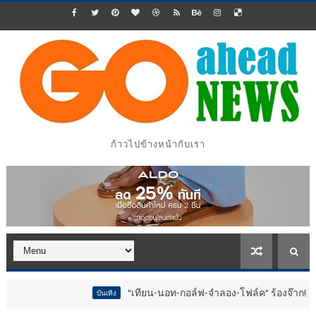
ก้าวไปข้างหน้ากับเรา
“เทียน-นอท-กอล์ฟ-จำลอง-โฟล์ค” ร้องจ๊าก!! อุปกรณ์ม่วนจอยง
บันเทิง