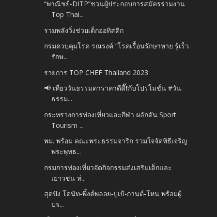
“พาณิชย์-DITP”ชวนผู้ประกอบการสมัครร่วมงาน
Top Thai...
รวมพลังวิ่งช่วยเด็กออทิสติก
กรมควบคุมโรค รณรงค์ “โรคเรื้อนรักษาหาย รู้เร็ว
รักษ...
รายการ TOP CHEF Thailand 2023
📢 เที่ยววันธรรมดาราคาดีดี๊❗️กับโปรโมชั่น #วัน
ธรรม...
กระทรวงการท่องเที่ยวและกีฬา ผลักดัน Sport
Tourism ...
พม. พร้อม คณะพระธรรมจาริก รวมใจจัดพิธีเจริญ
พระพุทธ...
กรมการท่องเที่ยวจัดกิจกรรมส่งเสริมเด็กและ
เยาวชน ท่...
สุดปัง โดนัท-พิ้งค์พลอย-ปูเป้-กานต์-โหน พร้อมผู้
ปร...