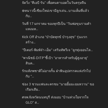
จัดวิ่ง “ทีเอบี รัน” เพื่อคนตาบอดในวันตรุษจีน
❄️หนาวนี้เชียงใหม่เขามีลูกเล่น...บานเต็มที่แล้ว
กับ...
วันที่ 17 มกราคม ของทุกปีเป็น “วันพ่อขุนรามคำ
แหงมห...
Kick Off อำเภอ “บำบัดทุกข์ บำรุงสุข” รุ่นแรก
สร้าง...
"ปีเตอร์-พิมพ์จ๋า-เอ็ม" เสริมทัพวีเจ "ลูกทุ่งออนไล...
“พาณิชย์-DITP”ชี้เป้า “อาหารสำหรับผู้สูงอายุ”
สินค...
รักแท้ภพชาติไม่อาจกั้น ฝ่าฟันอุปสรรคแห่งรักไป
กับ “...
ช่อง 3 ชวนแฟนละครชม “นายยิ้มมะยมหวาน” ขอ
เรียกเสีย...
ศจพ.จังหวัดนนทบุรี ส่งมอบ “บ้านห่วงใยจากใจ
GLO” ส...