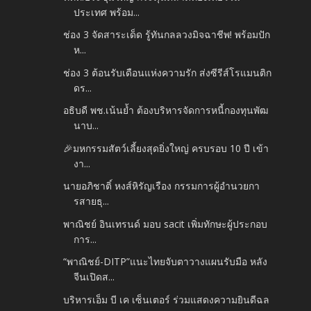
ประเทศ พร้อม...
ช่อง 3 จัดสาระเด็ด รู้ทันกลลวงมิจฉาชีพ! พร้อมปัก
ห...
ช่อง 3 ต้อนรับเดือนแห่งความรัก ส่งซีรีส์โรแมนติก
ดร...
อธิบดี พช.เน้นย้ำ ต้องบริหารจัดการหนี้กองทุนพัฒ
นาบ...
🎉มหกรรมสัตว์เลี้ยงสุดยิ่งใหญ่ ครบรอบ 10 ปี เข้า
งา...
นายอภิชาติ์ หงส์หิรัญเรือง กรรมการผู้อำนวยกา
รสายธุ...
พาณิชย์ อินเทรนด์ มอบ sacit เพิ่มทักษะผู้ประกอบ
การ...
“พาณิชย์-DITP”แนะไทยจับตาวางแผนรับมือ หลัง
จีนเปิดส...
บริหารเอ็ม บี เค เซ็นเตอร์ ร่วมแสดงความยินดีฉล