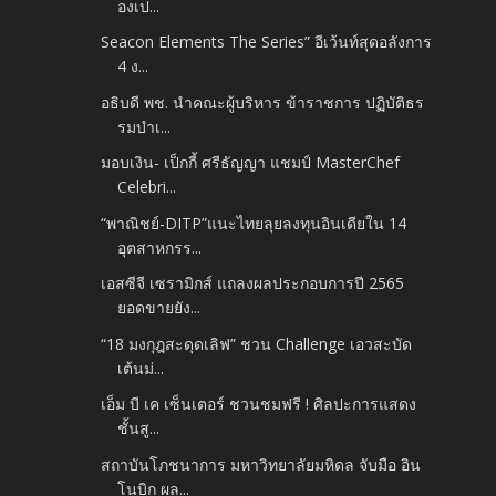
องเป...
Seacon Elements The Series” อีเว้นท์สุดอลังการ
4 ง...
อธิบดี พช. นำคณะผู้บริหาร ข้าราชการ ปฏิบัติธร
รมบำเ...
มอบเงิน- เป็กกี้ ศรีธัญญา แชมป์ MasterChef
Celebri...
“พาณิชย์-DITP”แนะไทยลุยลงทุนอินเดียใน 14
อุตสาหกรร...
เอสซีจี เซรามิกส์ แถลงผลประกอบการปี 2565
ยอดขายยัง...
“18 มงกุฎสะดุดเลิฟ” ชวน Challenge เอวสะบัด
เต้นม่...
เอ็ม บี เค เซ็นเตอร์ ชวนชมฟรี ! ศิลปะการแสดง
ชั้นสู...
สถาบันโภชนาการ มหาวิทยาลัยมหิดล จับมือ อิน
โนบิก ผล...