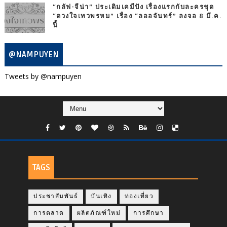
“กลัฟ-จีน่า” ประเดิมเคมีปัง เรื่องแรกกับละครชุด
“ดวงใจเทวพรหม” เรื่อง “ลออจันทร์” ลงจอ 8 มี.ค.
นี้
@NAMPUYEN
Tweets by @nampuyen
TAGS
ประชาสัมพันธ์
บันเทิง
ท่องเที่ยว
การตลาด
ผลิตภัณฑ์ใหม่
การศึกษา