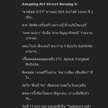
𝘼𝙢𝙖𝙯𝙞𝙣𝙜 𝘼𝙧𝙩 𝙎𝙩𝙧𝙚𝙚𝙩 𝘽𝙤𝙨𝙖𝙣𝙜 𝙑...
“พาณิชย์-DITP” สานต่อ NEA BizTalk Series ปี 2
เดิน...
พ.ช. จัดทัพ เสริมสร้างความรู้ ด้านภัยไซเบอร์
“แพท ณปภา” จับมือ “อาย กัญญาลักษณ์” ร่วมงาน
แกรนด...
เดอะไนน์ เซ็นเตอร์ พระราม 9 ต้อนรับ BaNANA
อาณาจ...
กรี๊ดดดดดดดดคุณหนึ่ง ETC. Apiwat Pongwat
ศิลปินจิต...
พิเศษสุด..! ดนตรีในสวน “หนาวเคียง เสียงคีตา” ที่
ไร...
จัดวิ่ง “ทีเอบี รัน” เพื่อคนตาบอดในวันตรุษจีน
❄️หนาวนี้เชียงใหม่เขามีลูกเล่น...บานเต็มที่แล้ว
กับ...
วันที่ 17 มกราคม ของทุกปีเป็น “วันพ่อขุนรามคำ