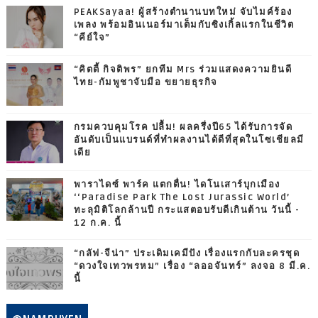
PEAKSayaa! ผู้สร้างตำนานบทใหม่ จับไมค์ร้อง
เพลง พร้อมอินเนอร์มาเต็มกับซิงเกิ้ลแรกในชีวิต
“คีย์ใจ”
“คิตตี้ กิจติพร” ยกทีม Mrs ร่วมแสดงความยินดี
ไทย-กัมพูชาจับมือ ขยายธุรกิจ
กรมควบคุมโรค ปลื้ม! ผลครึ่งปี65 ได้รับการจัด
อันดับเป็นแบรนด์ที่ทำผลงานได้ดีที่สุดในโซเชียลมี
เดีย
พาราไดซ์ พาร์ค แตกตื่น! ไดโนเสาร์บุกเมือง
‘‘Paradise Park The Lost Jurassic World’
ทะลุมิติโลกล้านปี กระแสตอบรับดีเกินต้าน วันนี้ -
12 ก.ค. นี้
“กลัฟ-จีน่า” ประเดิมเคมีปัง เรื่องแรกกับละครชุด
“ดวงใจเทวพรหม” เรื่อง “ลออจันทร์” ลงจอ 8 มี.ค.
นี้