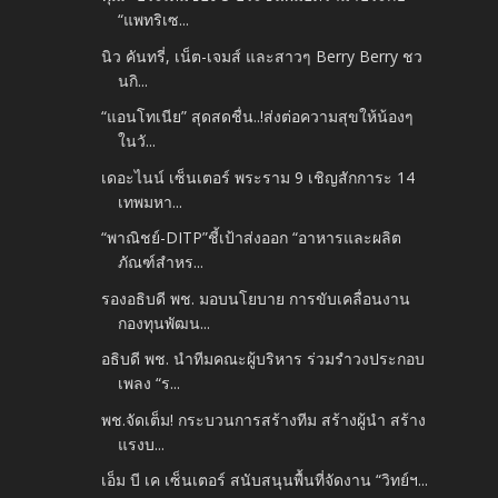
“แพทริเซ...
นิว คันทรี่, เน็ต-เจมส์ และสาวๆ Berry Berry ชว
นกิ...
“แอนโทเนีย” สุดสดชื่น..!ส่งต่อความสุขให้น้องๆ
ในวั...
เดอะไนน์ เซ็นเตอร์ พระราม 9 เชิญสักการะ 14
เทพมหา...
“พาณิชย์-DITP”ชี้เป้าส่งออก “อาหารและผลิต
ภัณฑ์สำหร...
รองอธิบดี พช. มอบนโยบาย การขับเคลื่อนงาน
กองทุนพัฒน...
อธิบดี พช. นำทีมคณะผู้บริหาร ร่วมรำวงประกอบ
เพลง “ร...
พช.จัดเต็ม! กระบวนการสร้างทีม สร้างผู้นำ สร้าง
แรงบ...
เอ็ม บี เค เซ็นเตอร์ สนับสนุนพื้นที่จัดงาน “วิทย์ฯ...