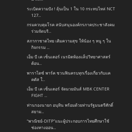
ระเบิดความปัง ! ลุ้นเป็น 1 ใน 10 กระทบไหล่ NCT
127...
กรมควบคุมโรค สนับสนุนองค์กรภาคประชาสังคม
ร่วมจัดบริ...
สภากาชาดไทย เติมความสุข ให้น้อง ๆ หนู ๆ ใน
กิจกรรม ...
เอ็ม บี เค เซ็นเตอร์ เนรมิตห้องแล็ปวิทยาศาสตร์
ต้อน...
พาราไดซ์ พาร์ค ชวนฟินครบทุกเรื่องเกี่ยวกับแค
คตัส ใ...
เอ็ม บี เค เซ็นเตอร์ จัดมวยมันส์ MBK CENTER
FIGHT ...
ท่านรองนายก อนุทิน พร้อมด้วยท่านรัฐมนตรีศักดิ์
สยาม...
“พาณิชย์-DITP”แนะผู้ประกอบการไทยศึกษาใช้
ช่องทางออน...