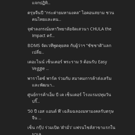
แจกปฏิทิ...
ตรุษจีนปี “กระต่ายมหามงคล” ไอคอนสยาม ชวน
คนไทยและคน...
จุฬาลงกรณ์มหาวิทยาลัยจัดเสวนา CHULA the
Impact ครั...
BDMS จัดเวทีพูดคุยสด กับผู้ว่าฯ “ชัชชาติ”แลก
เปลี่ย...
เดอะไนน์ เซ็นเตอร์ พระราม 9 ต้อนรับ Easy
Veggie ...
พาราไดซ์ พาร์ค ร่วมกับ สมาคมการค้าส่งเสริม
และพัฒนา...
ศูนย์การค้าเอ็ม บี เค เซ็นเตอร์ โรงแรมปทุมวัน
ปริ๊...
‘50 ปี เอส แอนด์ พี’ เฉลิมฉลองมหามงคลรับตรุษ
จีน ...
เซ็น กรุ๊ป ร่วมเปิด ‘ตำมั่ว’ แฟรนไชส์สาขาแรกใน
มาเล...