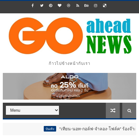
ก้าวไปข้างหน้ากับเรา
“เทียน-นอท-กอล์ฟ-จำลอง-โฟล์ค” ร้องจ๊าก!! อุปกรณ์ม่ว
บันเทิง