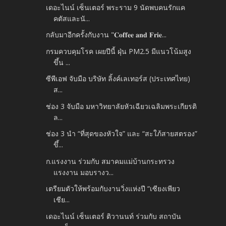
เดอะไนน์ เซ็นเตอร์ พระราม 9 นัดพบคนรักแค
คตัสและนั...
กลับมาอีกครั้งกับงาน "𝐂𝐨𝐟𝐟𝐞𝐞 𝐚𝐧𝐝 𝐅𝐫𝐢𝐞...
กรมควบคุมโรค เผยปีนี้ ฝุ่น PM2.5 มีแนวโน้มสูง
ขึ้น ...
ซีพีเอฟ จับมือ บริษัท ลิ้งค์เลเทอร์ส (ประเทศไทย)
ส...
ช่อง 3 จับมือ มหาวิทยาลัยหัวเฉียวเฉลิมพระเกียรติ
ล...
ช่อง 3 นำ “ที่สุดของหัวใจ” และ “สะใภ้สายสตรอง”
ขึ้...
ก.แรงงาน ร่วมกับ สมาคมแม่บ้านกระทรวง
แรงงาน มอบรางว...
เตรียมตัวให้พร้อมกับงานวิ่งแห่งปี “เซียงเพียว
เชีย...
เดอะไนน์ เซ็นเตอร์ ติวานนท์ ร่วมกับ สถาบัน