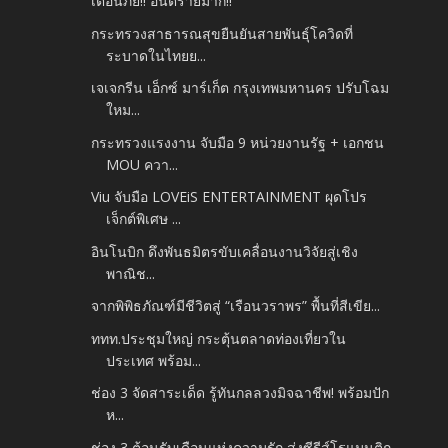
เตือนภัย!! อันตรายมาก!!
กระทรวงสาธารณสุขยืนยันสายพันธุ์โควิดที่
ระบาดในไทยย...
เจเจกรีน เอ็กซ์ มาร์เก็ต กรุงเทพมหานคร ปรับโฉม
ใหม...
กระทรวงแรงงาน จับมือ 9 หน่วยงานรัฐ + เอกชน
MOU ควา...
Viu จับมือ LOVEiS ENTERTAINMENT ผุดโปร
เจ็กต์พิเศษ ...
อินโนบิก ดึงพันธมิตรขับเคลื่อนงานวิจัยสู่เชิง
พาณิช...
จากพิพิธภัณฑ์มีชีวิตสู่ “เรือนวราพร” พื้นที่สีเขีย...
ททท.ประชุมใหญ่ กระตุ้นตลาดท่องเที่ยวใน
ประเทศ พร้อม...
ช่อง 3 จัดสาระเด็ด รู้ทันกลลวงมิจฉาชีพ! พร้อมปัก
ห...
ช่อง 3 ต้อนรับเดือนแห่งความรัก ส่งซีรีส์โรแมนติก