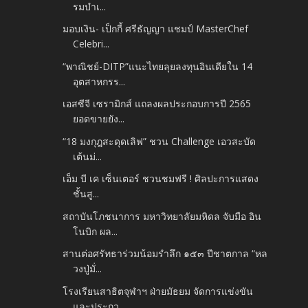
รมบำเ...
มอบเงิน- เป็กกี้ ศรีธัญญา แชมป์ MasterChef
Celebri...
“พาณิชย์-DITP”แนะไทยลุยลงทุนอินเดียใน 14
อุตสาหกรร...
เอสซีจี เซรามิกส์ แถลงผลประกอบการปี 2565
ยอดขายยัง...
“18 มงกุฎสะดุดเลิฟ” ชวน Challenge เอวสะบัด
เต้นม่...
เอ็ม บี เค เซ็นเตอร์ ชวนชมฟรี ! ศิลปะการแสดง
ชั้นสู...
สถาบันโภชนาการ มหาวิทยาลัยมหิดล จับมือ อิน
โนบิก ผล...
สานต่อศรัทธาร่วมน้อมรำลึก ๑๕๓ ปีชาตกาล “หล
วงปู่มั่...
โรงเรียนสาธิตจุฬาฯ ฝ่ายมัธยม จัดการแข่งขัน
และประกว...