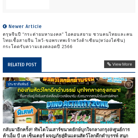
Newer Article
ตรุษจีนปี “กระต่ายมหามงคล” ไอคอนสยาม ชวนคนไทยและคน
ไทยเชื้อสายจีน ไหว้-ขอพรเทพเจ้าหวังต้าเซียน(หว่องไต่ชิน)
กระโดดรับความเฮงตลอดปี 2566
View More
RELATED POST
ประชาสัมพันธ์
กลับมาอีกครั้ง!! ทัพไดโนเสาร์ขนาดยักษ์บุกใจกลางกรุง@ศูนย์การ
ค้าเอ็ม บี เค เซ็นเตอร์ ผจญภัยสู่ดินแดนสัตว์โลกดึกดำบรรพ์ สนุก