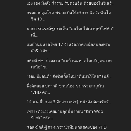
เฮง เฮง มั่งคั่ง ร่ำรวย รับตรุษจีน ด้วยของไหว้เสริ...
กรมควบคุมโรค พร้อมเปิดให้บริการ ฉีดวัคซีนโค
วิด 19 ...
นายก รณรงค์ชูประเด็น “คนไทยไม่เอาบุหรี่ไฟฟ้า”
เพื่...
แม่บ้านมหาดไทย 17 จังหวัดภาคเหนือสนองพระ
ดำริ "เจ้า...
อธิบดี พช. ร่วมงาน “แม่บ้านมหาดไทยสัญจรภาค
เหนือ” ช...
"จอย​ บียอนด์" ส่งซิงเกิ้ลใหม่ "ตื่นมาก็โสด" เปลี่...
พิ้งค์พลอย ปภาวดี ชวนน้อง ๆ มาร่วมสนุกใน
“7HD คิด...
14 ม.ค.นี้! ช่อง 3 จัดสาระน่ารู้ หนังดัง ต้อนรับวั...
เพราะตัวเองเคยผ่านจุดนี้มาก่อน “Kim Woo
Seok” พร้อ...
“เอส-มิกค์-ฐิสา-นาว” นำทีมนักแสดงช่อง 7HD