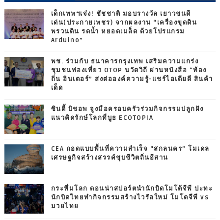
เด็กเทพฯเจ๋ง! ชัชชาติ มอบรางวัล เยาวชนดี
เด่น(ประกายเพชร) จากผลงาน “เครื่องขุดดิน
พรวนดิน รดน้ำ หยอดเมล็ด ด้วยโปรแกรม
Arduino”
พช. ร่วมกับ ธนาคารกรุงเทพ เสริมความแกร่ง
ชุมชนท่องเที่ยว OTOP นวัตวิถี ผ่านหนังสือ “ท้อง
ถิ่น อินเตอร์” ส่งต่อองค์ความรู้-แชร์ไอเดียดี สินค้า
เด็ด
ซินดี้ บิชอพ จูงมือครอบครัวร่วมกิจกรรมปลูกฝัง
แนวคิดรักษ์โลกที่บูธ ECOTOPIA
CEA ถอดแบบพื้นที่ความสำเร็จ “สกลนคร” โมเดล
เศรษฐกิจสร้างสรรค์ชุบชีวิตถิ่นอีสาน
กระหึ่มโลก ดอนน่าสปอร์ตนำนักบิดโมโต้จีพี ปะทะ
นักบิดไทยทำกิจกรรมสร้างไวรัลใหม่ โมโตจีพี vs
มวยไทย