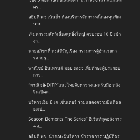
ดร...
อธิบดี พช.เน้นย้ำ ต้องบริหารจัดการหนี้กองทุนพัฒ
นาบ...
🎉มหกรรมสัตว์เลี้ยงสุดยิ่งใหญ่ ครบรอบ 10 ปี เข้า
งา...
นายอภิชาติ์ หงส์หิรัญเรือง กรรมการผู้อำนวยกา
รสายธุ...
พาณิชย์ อินเทรนด์ มอบ sacit เพิ่มทักษะผู้ประกอบ
การ...
“พาณิชย์-DITP”แนะไทยจับตาวางแผนรับมือ หลัง
จีนเปิดส...
บริหารเอ็ม บี เค เซ็นเตอร์ ร่วมแสดงความยินดีฉล
องเป...
Seacon Elements The Series” อีเว้นท์สุดอลังการ
4 ง...
อธิบดี พช. นำคณะผู้บริหาร ข้าราชการ ปฏิบัติธร