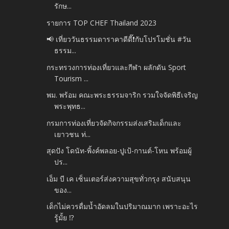
รักษ...
รายการ TOP CHEF Thailand 2023
📢 เที่ยววันธรรมดาราคาดีดี๊❗️กับโปรโมชั่น #วัน
ธรรม...
กระทรวงการท่องเที่ยวและกีฬา ผลักดัน Sport
Tourism ...
พม. พร้อม คณะพระธรรมจาริก รวมใจจัดพิธีเจริญ
พระพุทธ...
กรมการท่องเที่ยวจัดกิจกรรมส่งเสริมเด็กและ
เยาวชน ท่...
สุดปัง โดนัท-พิ้งค์พลอย-ปูเป้-กานต์-โหน พร้อมผู้
ปร...
เอ็ม บี เค เซ็นเตอร์ส่งความสุขทั่วกรุง สนับสนุน
ของ...
เด็กไม่ควรดื่มน้ำอัดลมในปริมาณมาก เพราะอะไร
รู้มั้ย ⁉️