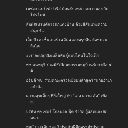
เมซอง แบร์เช่ ปารีส ต้อนรับเทศกาลความสุขกับ
โปรโมชั...
สัมผัสเทรนด์การตกแต่งบ้าน ด้วยสีสันแห่งความ
สนุก รั...
เอ็ม บี เค เซ็นเตอร์ เฉลิมฉลองตรุษจีน จัดขบวน
สิงโต...
#เราจะปลูกฝังเมล็ดพันธ์ุแบบไหนในใจเด็ก
พช.นนทบุรี ร่วมพิธีเปิดมหกรรมหมู่บ้านรักษาศีล ๕
ต้...
อธิบดี พช. ร่วมคณะตรวจเยี่ยมหลักสูตร “นายอำเภ
อบำบั...
ความสุขเล็กๆ ที่ยิ่งใหญ่ กับ "เลอ ความ ลัค" เพื่อ
ส...
บริษัท คชเชอร์ โกลบอล ฟู้ด จำกัด ผู้ผลิตและจัด
หน่า...
พุฒ” ประเดิมช่อง 3 ประชันฝีมือดราม่าประกบ