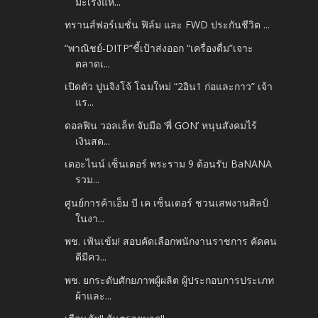
มะเร็งแห...
ทรานส์ฟอร์เมชั่น ฟิล์ม และ FWD ประกันชีวิต ...
“พาณิชย์-DITP”ชี้เป้าส่งออก “เครื่องดื่ม”เจาะ
ตลาดเ...
เปิดตัว ปูนจิงโจ้ โฉมใหม่ “2อิน1 ก่อและกาว” เจ้า
แร...
ดอลฟิน วอลเล็ท จับมือ ‘พี่ GON’ หนุนสังคมไร้
เงินสด...
เดอะไนน์ เซ็นเตอร์ พระราม 9 ต้อนรับ BaNANA
รวม...
ศูนย์การค้าเอ็ม บี เค เซ็นเตอร์ ชวนเสพงานศิลป์
ในงา...
พช. เฟ้นเข้ม! สอบคัดเลือกพนักงานราชการ คัดคน
ดีมีคว...
พช. ยกระดับศักยภาพผู้ผลิต ผู้ประกอบการประเภท
ผ้าและ...