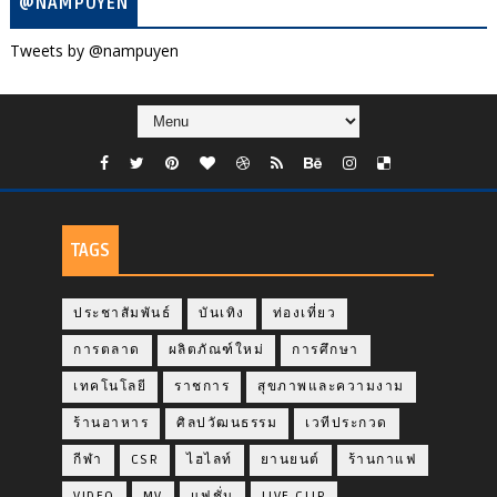
@NAMPUYEN
Tweets by @nampuyen
TAGS
ประชาสัมพันธ์
บันเทิง
ท่องเที่ยว
การตลาด
ผลิตภัณฑ์ใหม่
การศึกษา
เทคโนโลยี
ราชการ
สุขภาพและความงาม
ร้านอาหาร
ศิลปวัฒนธรรม
เวทีประกวด
กีฬา
CSR
ไฮไลท์
ยานยนต์
ร้านกาแฟ
VIDEO
MV
แฟชั่น
LIVE CLIP