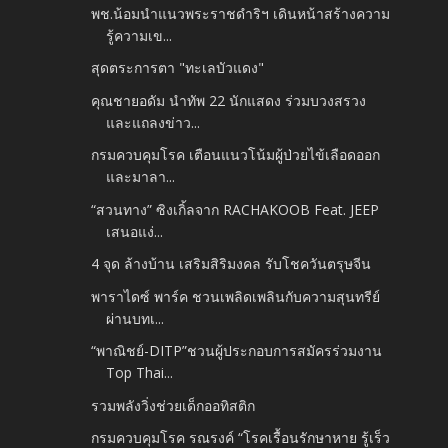
พช.น้อมนำแนวพระราชดำริฯ เดินหน้าสร้างความ
รู้ความเข...
สุดตระการตา "ทะเลบัวแดง"
คุณชายอดัม นำทัพ 22 นักแสดง ร่วมบวงสรวง
และแถลงข่าว...
กรมควบคุมโรค เตือนแนวโน้มผู้ป่วยไข้เลือดออก
และมาลา...
“สวนทาง” ซิงเกิ้ลจาก RACHAKOOB Feat. JEEP
เสนอแง่...
4 จุด ล้างบ้าน เสริมสิริมงคล รับโชควันตรุษจีน
พาราไดซ์ พาร์ค ชวนเพลิดเพลินกับความสุนทรีย์
ผ่านบทเ...
“พาณิชย์-DITP”ชวนผู้ประกอบการสมัครร่วมงาน
Top Thai...
รวมพลังวิ่งช่วยเด็กออทิสติก
กรมควบคุมโรค รณรงค์ “โรคเรื้อนรักษาหาย รู้เร็ว