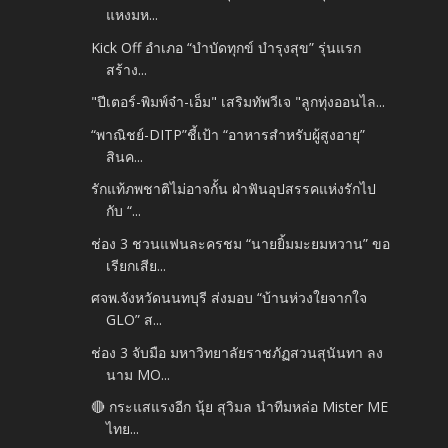
แหงมห...
Kick Off อำเภอ “บำบัดทุกข์ บำรุงสุข” รุ่นแรก
สร้าง...
"ปีเตอร์-พิมพ์จ๋า-เอ็ม" เสริมทัพวีเจ "ลูกทุ่งออนไล...
“พาณิชย์-DITP”ชี้เป้า “อาหารสำหรับผู้สูงอายุ”
สินค...
รักแท้ภพชาติไม่อาจกั้น ฝ่าฟันอุปสรรคแห่งรักไป
กับ “...
ช่อง 3 ชวนแฟนละครชม “นายยิ้มมะยมหวาน” ขอ
เรียกเสีย...
ศจพ.จังหวัดนนทบุรี ส่งมอบ “บ้านห่วงใยจากใจ
GLO” ส...
ช่อง 3 จับมือ มหาวิทยาลัยราชภัฏสวนสุนันทา ลง
นาม MO...
🔴 กระแสแรงอีก นุ้ย สุวิมล นำทีมหล่อ Mister ME
ไทย...