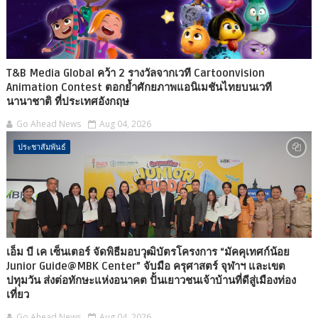
T&B Media Global คว้า 2 รางวัลจากเวที Cartoonvision
Animation Contest ตอกย้ำศักยภาพแอนิเมชันไทยบนเวที
นานาชาติ ที่ประเทศอังกฤษ
Go Ahead News
Aug 04, 2026
ประชาสัมพันธ์
เอ็ม บี เค เซ็นเตอร์ จัดพิธีมอบวุฒิบัตรโครงการ “มัคคุเทศก์น้อย
Junior Guide@MBK Center” จับมือ ครุศาสตร์ จุฬาฯ และเขต
ปทุมวัน ส่งต่อทักษะแห่งอนาคต ปั้นเยาวชนเจ้าบ้านที่ดีสู่เมืองท่อง
เที่ยว
Go Ahead News
Aug 04, 2026