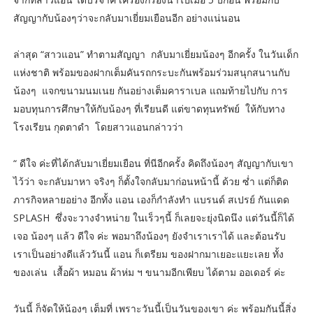
สัญญากับน้องๆว่าจะกลับมาเยี่ยมเยือนอีก อย่างแน่นอน
ล่าสุด “สาวแอน” ทำตามสัญญา กลับมาเยี่ยมน้องๆ อีกครั้ง ในวันเด็ก
แห่งชาติ พร้อมของฝากเต็มคันรถกระบะกันพร้อมร่วมสนุกสนานกับ
น้องๆ แจกขนามนมเนย กันอย่างเต็มคาราเบล แถมท้ายไปกับ การ
มอบทุนการศึกษาให้กับน้องๆ ที่เรียนดี แต่ขาดทุนทรัพย์ ให้กับทาง
โรงเรียน กุดตาดำ โดยสาวแอนกล่าวว่า
“ ดีใจ ค่ะที่ได้กลับมาเยี่ยมเยือน ที่นีอีกครั้ง คิดถึงน้องๆ สัญญากับเขา
ไว้ว่า จะกลับมาหา จริงๆ ก็ตั้งใจกลับมาก่อนหน้านี้ ด้วย ซ่ำ แต่ก็ติด
ภารกิจหลายอย่าง อีกทั้ง แอน เองก็กำลังทำ แบรนด์ สเปรย์ กันแดด
SPLASH ซึ่งจะวางจำหน่าย ในเร็วๆนี้ ก็เลยจะยุ่งนิดนึง แต่วันนี้ก็ได้
เจอ น้องๆ แล้ว ดีใจ ค่ะ พอมาถึงน้องๆ ยังจำเราเราได้ และต้อนรับ
เราเป็นอย่างดีแล้ววันนี้ แอน ก็เตรียม ของฝากมาเยอะแยะเลย ทั้ง
ของเล่น เสื้อผ้า หมอน ผ้าห่ม ฯ ขนามอีกเพียบ ได้ตาม ออเดอร์ ค่ะ
วันนี้ ก็จัดให้น้องๆ เต็มที่ เพราะวันนี้เป็นวันของเขา ค่ะ พร้อมกันนี้สิ่ง