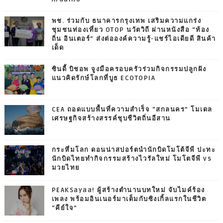
พช. ร่วมกับ ธนาคารกรุงเทพ เสริมความแกร่ง
ชุมชนท่องเที่ยว OTOP นวัตวิถี ผ่านหนังสือ “ท้อง
ถิ่น อินเตอร์” ส่งต่อองค์ความรู้-แชร์ไอเดียดี สินค้า
เด็ด
ซินดี้ บิชอพ จูงมือครอบครัวร่วมกิจกรรมปลูกฝัง
แนวคิดรักษ์โลกที่บูธ ECOTOPIA
CEA ถอดแบบพื้นที่ความสำเร็จ “สกลนคร” โมเดล
เศรษฐกิจสร้างสรรค์ชุบชีวิตถิ่นอีสาน
กระหึ่มโลก ดอนน่าสปอร์ตนำนักบิดโมโต้จีพี ปะทะ
นักบิดไทยทำกิจกรรมสร้างไวรัลใหม่ โมโตจีพี vs
มวยไทย
PEAKSayaa! ผู้สร้างตำนานบทใหม่ จับไมค์ร้อง
เพลง พร้อมอินเนอร์มาเต็มกับซิงเกิ้ลแรกในชีวิต
“คีย์ใจ”