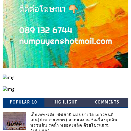
POPULAR 10
HIGHLIGHT
COMMENTS
เด็กเทพฯเจ๋ง! ชัชชาติ มอบรางวัล เยาวชนดี
เด่น(ประกายเพชร) จากผลงาน “เครื่องขุดดิน
พรวนดิน รดน้ำ หยอดเมล็ด ด้วยโปรแกรม
Arduino”