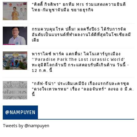
“คิตตี้ กิจติพร” ยกทีม Mrs ร่วมแสดงความยินดี
ไทย-กัมพูชาจับมือ ขยายธุรกิจ
กรมควบคุมโรค ปลื้ม! ผลครึ่งปี65 ได้รับการจัด
อันดับเป็นแบรนด์ที่ทำผลงานได้ดีที่สุดในโซเชียลมี
เดีย
พาราไดซ์ พาร์ค แตกตื่น! ไดโนเสาร์บุกเมือง
‘‘Paradise Park The Lost Jurassic World’
ทะลุมิติโลกล้านปี กระแสตอบรับดีเกินต้าน วันนี้ -
12 ก.ค. นี้
“กลัฟ-จีน่า” ประเดิมเคมีปัง เรื่องแรกกับละครชุด
“ดวงใจเทวพรหม” เรื่อง “ลออจันทร์” ลงจอ 8 มี.ค.
นี้
@NAMPUYEN
Tweets by @nampuyen