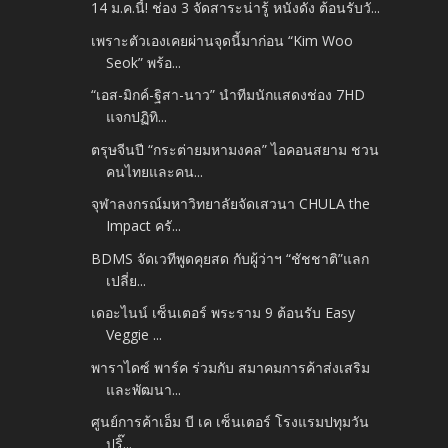
14 ม.ค.นี้! ช่อง 3 จัดสาระน่ารู้ หนังดัง ต้อนรับวั...
เพราะตัวเองเคยผ่านจุดนี้มาก่อน “Kim Woo
Seok” พร้อ...
“เอส-มิกค์-ฐิสา-นาว” นำทีมนักแสดงช่อง 7HD
แจกปฏิทิ...
ตรุษจีนปี “กระต่ายมหามงคล” ไอคอนสยาม ชวน
คนไทยและคน...
จุฬาลงกรณ์มหาวิทยาลัยจัดเสวนา CHULA the
Impact ครั...
BDMS จัดเวทีพูดคุยสด กับผู้ว่าฯ “ชัชชาติ”แลก
เปลี่ย...
เดอะไนน์ เซ็นเตอร์ พระราม 9 ต้อนรับ Easy
Veggie ...
พาราไดซ์ พาร์ค ร่วมกับ สมาคมการค้าส่งเสริม
และพัฒนา...
ศูนย์การค้าเอ็ม บี เค เซ็นเตอร์ โรงแรมปทุมวัน
ปริ๊...