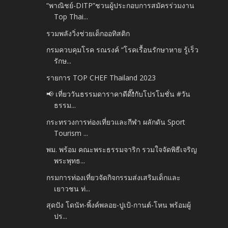
“พาณิชย์-DITP”ชวนผู้ประกอบการสมัครร่วมงาน
Top Thai...
รวมพลังวิ่งช่วยเด็กออทิสติก
กรมควบคุมโรค รณรงค์ “โรคเรื้อนรักษาหาย รู้เร็ว
รักษ...
รายการ TOP CHEF Thailand 2023
📢 เที่ยววันธรรมดาราคาดีดี๊❗️กับโปรโมชั่น #วัน
ธรรม...
กระทรวงการท่องเที่ยวและกีฬา ผลักดัน Sport
Tourism ...
พม. พร้อม คณะพระธรรมจาริก รวมใจจัดพิธีเจริญ
พระพุทธ...
กรมการท่องเที่ยวจัดกิจกรรมส่งเสริมเด็กและ
เยาวชน ท่...
สุดปัง โดนัท-พิ้งค์พลอย-ปูเป้-กานต์-โหน พร้อมผู้
ปร...