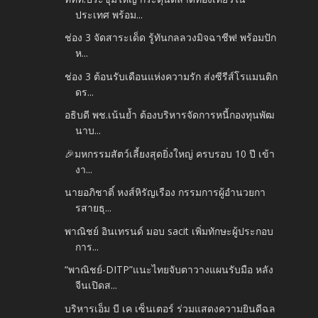
ประเทศ พร้อม...
ช่อง 3 จัดสาระเด็ด รู้ทันกลลวงมิจฉาชีพ! พร้อมปัก
ห...
ช่อง 3 ต้อนรับเดือนแห่งความรัก ส่งซีรีส์โรแมนติก
ดร...
อธิบดี พช.เน้นย้ำ ต้องบริหารจัดการหนี้กองทุนพัฒ
นาบ...
🎉มหกรรมสัตว์เลี้ยงสุดยิ่งใหญ่ ครบรอบ 10 ปี เข้า
งา...
นายอภิชาติ์ หงส์หิรัญเรือง กรรมการผู้อำนวยกา
รสายธุ...
พาณิชย์ อินเทรนด์ มอบ sacit เพิ่มทักษะผู้ประกอบ
การ...
“พาณิชย์-DITP”แนะไทยจับตาวางแผนรับมือ หลัง
จีนเปิดส...
บริหารเอ็ม บี เค เซ็นเตอร์ ร่วมแสดงความยินดีฉล