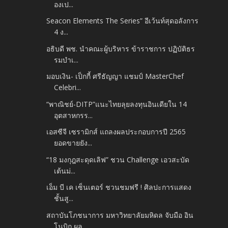
องเป...
Seacon Elements The Series” อีเว้นท์สุดอลังการ
4 ง...
อธิบดี พช. นำคณะผู้บริหาร ข้าราชการ ปฏิบัติธร
รมบำเ...
มอบเงิน- เป็กกี้ ศรีธัญญา แชมป์ MasterChef
Celebri...
“พาณิชย์-DITP”แนะไทยลุยลงทุนอินเดียใน 14
อุตสาหกรร...
เอสซีจี เซรามิกส์ แถลงผลประกอบการปี 2565
ยอดขายยัง...
“18 มงกุฎสะดุดเลิฟ” ชวน Challenge เอวสะบัด
เต้นม่...
เอ็ม บี เค เซ็นเตอร์ ชวนชมฟรี ! ศิลปะการแสดง
ชั้นสู...
สถาบันโภชนาการ มหาวิทยาลัยมหิดล จับมือ อิน
โนบิก ผล...