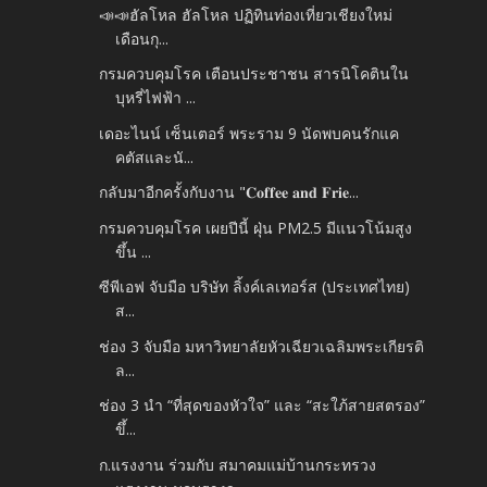
📣📣ฮัลโหล ฮัลโหล ปฏิทินท่องเที่ยวเชียงใหม่
เดือนกุ...
กรมควบคุมโรค เตือนประชาชน สารนิโคตินใน
บุหรี่ไฟฟ้า ...
เดอะไนน์ เซ็นเตอร์ พระราม 9 นัดพบคนรักแค
คตัสและนั...
กลับมาอีกครั้งกับงาน "𝐂𝐨𝐟𝐟𝐞𝐞 𝐚𝐧𝐝 𝐅𝐫𝐢𝐞...
กรมควบคุมโรค เผยปีนี้ ฝุ่น PM2.5 มีแนวโน้มสูง
ขึ้น ...
ซีพีเอฟ จับมือ บริษัท ลิ้งค์เลเทอร์ส (ประเทศไทย)
ส...
ช่อง 3 จับมือ มหาวิทยาลัยหัวเฉียวเฉลิมพระเกียรติ
ล...
ช่อง 3 นำ “ที่สุดของหัวใจ” และ “สะใภ้สายสตรอง”
ขึ้...
ก.แรงงาน ร่วมกับ สมาคมแม่บ้านกระทรวง