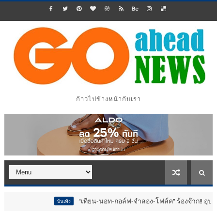
ก้าวไปข้างหน้ากับเรา
“เทียน-นอท-กอล์ฟ-จำลอง-โฟล์ค” ร้องจ๊าก!! อุปกรณ์ม่วนจอยง
บันเทิง