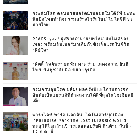
กระหึ่มโลก ดอนน่าสปอร์ตนำนักบิดโมโต้จีพี ปะทะ
นักบิดไทยทำกิจกรรมสร้างไวรัลใหม่ โมโตจีพี vs
มวยไทย
PEAKSayaa! ผู้สร้างตำนานบทใหม่ จับไมค์ร้อง
เพลง พร้อมอินเนอร์มาเต็มกับซิงเกิ้ลแรกในชีวิต
“คีย์ใจ”
“คิตตี้ กิจติพร” ยกทีม Mrs ร่วมแสดงความยินดี
ไทย-กัมพูชาจับมือ ขยายธุรกิจ
กรมควบคุมโรค ปลื้ม! ผลครึ่งปี65 ได้รับการจัด
อันดับเป็นแบรนด์ที่ทำผลงานได้ดีที่สุดในโซเชียลมี
เดีย
พาราไดซ์ พาร์ค แตกตื่น! ไดโนเสาร์บุกเมือง
‘‘Paradise Park The Lost Jurassic World’
ทะลุมิติโลกล้านปี กระแสตอบรับดีเกินต้าน วันนี้ -
12 ก.ค. นี้