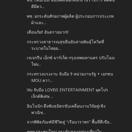
ดีมีคว...
พช. ยกระดับศักยภาพผู้ผลิต ผู้ประกอบการประเภท
ผ้าและ...
เตือนภัย!! อันตรายมาก!!
กระทรวงสาธารณสุขยืนยันสายพันธุ์โควิดที่
ระบาดในไทยย...
เจเจกรีน เอ็กซ์ มาร์เก็ต กรุงเทพมหานคร ปรับโฉม
ใหม...
กระทรวงแรงงาน จับมือ 9 หน่วยงานรัฐ + เอกชน
MOU ควา...
Viu จับมือ LOVEiS ENTERTAINMENT ผุดโปร
เจ็กต์พิเศษ ...
อินโนบิก ดึงพันธมิตรขับเคลื่อนงานวิจัยสู่เชิง
พาณิช...
จากพิพิธภัณฑ์มีชีวิตสู่ “เรือนวราพร” พื้นที่สีเขีย...
ททท.ประชุมใหญ่ กระตุ้นตลาดท่องเที่ยวใน