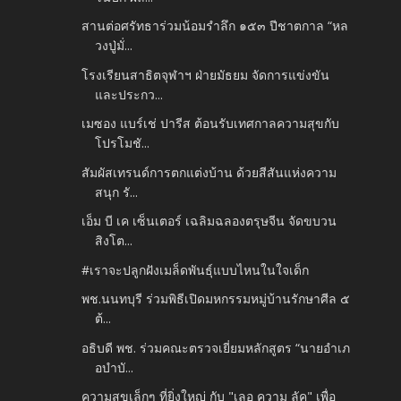
สานต่อศรัทธาร่วมน้อมรำลึก ๑๕๓ ปีชาตกาล “หล
วงปู่มั่...
โรงเรียนสาธิตจุฬาฯ ฝ่ายมัธยม จัดการแข่งขัน
และประกว...
เมซอง แบร์เช่ ปารีส ต้อนรับเทศกาลความสุขกับ
โปรโมชั...
สัมผัสเทรนด์การตกแต่งบ้าน ด้วยสีสันแห่งความ
สนุก รั...
เอ็ม บี เค เซ็นเตอร์ เฉลิมฉลองตรุษจีน จัดขบวน
สิงโต...
#เราจะปลูกฝังเมล็ดพันธ์ุแบบไหนในใจเด็ก
พช.นนทบุรี ร่วมพิธีเปิดมหกรรมหมู่บ้านรักษาศีล ๕
ต้...
อธิบดี พช. ร่วมคณะตรวจเยี่ยมหลักสูตร “นายอำเภ
อบำบั...
ความสุขเล็กๆ ที่ยิ่งใหญ่ กับ "เลอ ความ ลัค" เพื่อ