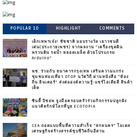
POPULAR 10
HIGHLIGHT
COMMENTS
เด็กเทพฯเจ๋ง! ชัชชาติ มอบรางวัล เยาวชนดี
เด่น(ประกายเพชร) จากผลงาน “เครื่องขุดดิน
พรวนดิน รดน้ำ หยอดเมล็ด ด้วยโปรแกรม
Arduino”
พช. ร่วมกับ ธนาคารกรุงเทพ เสริมความแกร่ง
ชุมชนท่องเที่ยว OTOP นวัตวิถี ผ่านหนังสือ “ท้อง
ถิ่น อินเตอร์” ส่งต่อองค์ความรู้-แชร์ไอเดียดี สินค้า
เด็ด
ซินดี้ บิชอพ จูงมือครอบครัวร่วมกิจกรรมปลูกฝัง
แนวคิดรักษ์โลกที่บูธ ECOTOPIA
CEA ถอดแบบพื้นที่ความสำเร็จ “สกลนคร” โมเดล
เศรษฐกิจสร้างสรรค์ชุบชีวิตถิ่นอีสาน