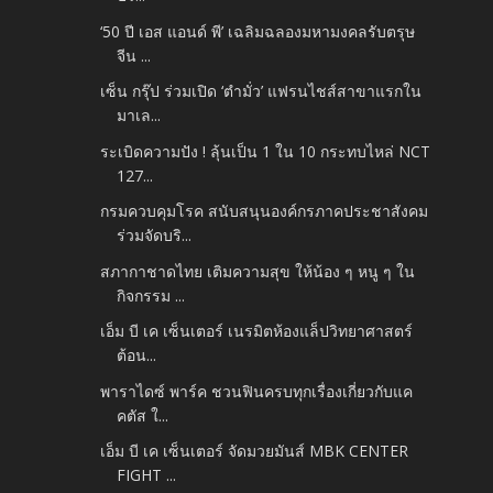
‘50 ปี เอส แอนด์ พี’ เฉลิมฉลองมหามงคลรับตรุษ
จีน ...
เซ็น กรุ๊ป ร่วมเปิด ‘ตำมั่ว’ แฟรนไชส์สาขาแรกใน
มาเล...
ระเบิดความปัง ! ลุ้นเป็น 1 ใน 10 กระทบไหล่ NCT
127...
กรมควบคุมโรค สนับสนุนองค์กรภาคประชาสังคม
ร่วมจัดบริ...
สภากาชาดไทย เติมความสุข ให้น้อง ๆ หนู ๆ ใน
กิจกรรม ...
เอ็ม บี เค เซ็นเตอร์ เนรมิตห้องแล็ปวิทยาศาสตร์
ต้อน...
พาราไดซ์ พาร์ค ชวนฟินครบทุกเรื่องเกี่ยวกับแค
คตัส ใ...
เอ็ม บี เค เซ็นเตอร์ จัดมวยมันส์ MBK CENTER
FIGHT ...