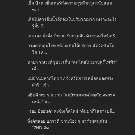
เอ็ม บี เค เซ็นเตอร์ส่งความสุขทั่วกรุง สนับสนุน
ของ...
เด็กไม่ควรดื่มน้ำอัดลมในปริมาณมาก เพราะอะไร
รู้มั้ย ⁉️
เฮง เฮง มั่งคั่ง ร่ำรวย รับตรุษจีน ด้วยของไหว้เสริ...
กรมควบคุมโรค พร้อมเปิดให้บริการ ฉีดวัคซีนโค
วิด 19 ...
นายก รณรงค์ชูประเด็น “คนไทยไม่เอาบุหรี่ไฟฟ้า”
เพื่...
แม่บ้านมหาดไทย 17 จังหวัดภาคเหนือสนองพระ
ดำริ "เจ้า...
อธิบดี พช. ร่วมงาน “แม่บ้านมหาดไทยสัญจรภาค
เหนือ” ช...
"จอย​ บียอนด์" ส่งซิงเกิ้ลใหม่ "ตื่นมาก็โสด" เปลี่...
พิ้งค์พลอย ปภาวดี ชวนน้อง ๆ มาร่วมสนุกใน
“7HD คิด...