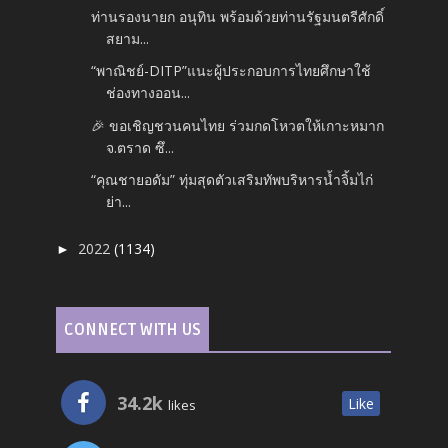
ท่านรองนายก อนุทิน พร้อมด้วยท่านรัฐมนตรีศักดิ์
สยาม...
“พาณิชย์-DITP”แนะผู้ประกอบการไทยศึกษาใช้
ช่องทางออน...
🎉 ขอเชิญชวนคนไทย ร่วมกดโหวตให้เกาะหมาก
จ.ตราด ซึ...
“คุณชายอดัม” ทุ่มสุดตัวเสริมทัพบริหารน้ำจิ้มไก่
ย่า...
2022
(1134)
►
CONNECT WITH US
34.2k
Like
likes