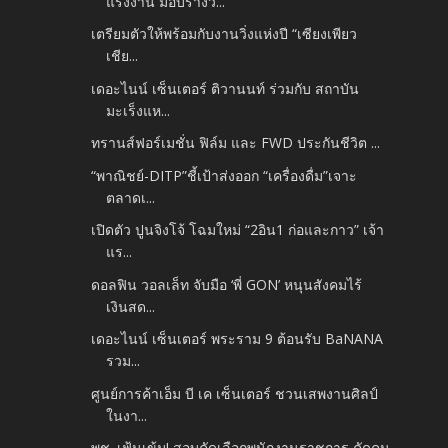
แรงงาน มอบรางว...
เตรียมตัวให้พร้อมกับงานวิ่งแห่งปี “เซียงเพียว
เชีย...
เดอะไนน์ เซ็นเตอร์ ติวานนท์ ร่วมกับ สถาบัน
มะเร็งแห...
ทรานส์ฟอร์เมชั่น ฟิล์ม และ FWD ประกันชีวิต ...
“พาณิชย์-DITP”ชี้เป้าส่งออก “เครื่องดื่ม”เจาะ
ตลาดเ...
เปิดตัว ปูนจิงโจ้ โฉมใหม่ “2อิน1 ก่อและกาว” เจ้า
แร...
ดอลฟิน วอลเล็ท จับมือ ‘พี่ GON’ หนุนสังคมไร้
เงินสด...
เดอะไนน์ เซ็นเตอร์ พระราม 9 ต้อนรับ BaNANA
รวม...
ศูนย์การค้าเอ็ม บี เค เซ็นเตอร์ ชวนเสพงานศิลป์
ในงา...
พช. เฟ้นเข้ม! สอบคัดเลือกพนักงานราชการ คัดคน