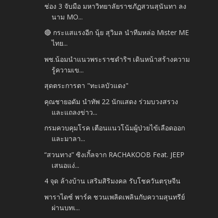
ช่อง 3 จับมือ มหาวิทยาลัยราชภัฏสวนสุนันทา ลง
นาม MO...
🔴 กระแสแรงอีก นุ้ย สุวิมล นำทีมหล่อ Mister ME
ไทย...
พช.น้อมนำแนวพระราชดำริฯ เดินหน้าสร้างความ
รู้ความเข...
สุดตระการตา "ทะเลบัวแดง"
คุณชายอดัม นำทัพ 22 นักแสดง ร่วมบวงสรวง
และแถลงข่าว...
กรมควบคุมโรค เตือนแนวโน้มผู้ป่วยไข้เลือดออก
และมาลา...
“สวนทาง” ซิงเกิ้ลจาก RACHAKOOB Feat. JEEP
เสนอแง่...
4 จุด ล้างบ้าน เสริมสิริมงคล รับโชควันตรุษจีน
พาราไดซ์ พาร์ค ชวนเพลิดเพลินกับความสุนทรีย์
ผ่านบทเ...