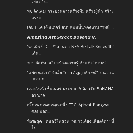
เพลง “ร...
พช.จัดเต็ม! กระบวนการสร้างทีม สร้างผู้นำ สร้าง
แรงบ...
เอ็ม บี เค เซ็นเตอร์ สนับสนุนพื้นที่จัดงาน “วิทย์ฯ...
𝘼𝙢𝙖𝙯𝙞𝙣𝙜 𝘼𝙧𝙩 𝙎𝙩𝙧𝙚𝙚𝙩 𝘽𝙤𝙨𝙖𝙣𝙜 𝙑...
“พาณิชย์-DITP” สานต่อ NEA BizTalk Series ปี 2
เดิน...
พ.ช. จัดทัพ เสริมสร้างความรู้ ด้านภัยไซเบอร์
“แพท ณปภา” จับมือ “อาย กัญญาลักษณ์” ร่วมงาน
แกรนด...
เดอะไนน์ เซ็นเตอร์ พระราม 9 ต้อนรับ BaNANA
อาณาจ...
กรี๊ดดดดดดดดคุณหนึ่ง ETC. Apiwat Pongwat
ศิลปินจิต...
พิเศษสุด..! ดนตรีในสวน “หนาวเคียง เสียงคีตา” ที่
ไร...