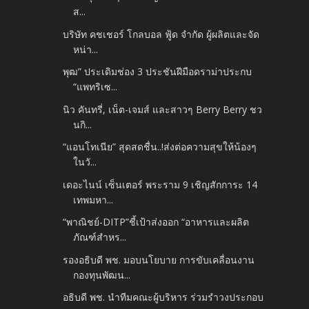
ส...
บริษัท คชเชอร์ โกลบอล ฟู้ด จำกัด ผู้ผลิตและจัด
หน่า...
พุฒ” ประเดิมช่อง 3 ประชันฝีมือดราม่าประกบ
“แพทริเซ...
นิว คันทรี่, เน็ต-เจมส์ และสาวๆ Berry Berry ชว
นกิ...
“แอนโทเนีย” สุดสดชื่น..!ส่งต่อความสุขให้น้องๆ
ในวั...
เดอะไนน์ เซ็นเตอร์ พระราม 9 เชิญสักการะ 14
เทพมหา...
“พาณิชย์-DITP”ชี้เป้าส่งออก “อาหารและผลิต
ภัณฑ์สำหร...
รองอธิบดี พช. มอบนโยบาย การขับเคลื่อนงาน
กองทุนพัฒน...
อธิบดี พช. นำทีมคณะผู้บริหาร ร่วมรำวงประกอบ