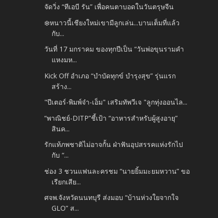
จัดวิ่ง “ทีเอบี รัน” เพื่อคนตาบอดในวันตรุษจีน
❄️หนาวนี้เชียงใหม่เขามีลูกเล่น...บานเต็มที่แล้ว
กับ...
วันที่ 17 มกราคม ของทุกปีเป็น “วันพ่อขุนรามคำ
แหงมห...
Kick Off อำเภอ “บำบัดทุกข์ บำรุงสุข” รุ่นแรก
สร้าง...
"ปีเตอร์-พิมพ์จ๋า-เอ็ม" เสริมทัพวีเจ "ลูกทุ่งออนไล...
“พาณิชย์-DITP”ชี้เป้า “อาหารสำหรับผู้สูงอายุ”
สินค...
รักแท้ภพชาติไม่อาจกั้น ฝ่าฟันอุปสรรคแห่งรักไป
กับ “...
ช่อง 3 ชวนแฟนละครชม “นายยิ้มมะยมหวาน” ขอ
เรียกเสีย...
ศจพ.จังหวัดนนทบุรี ส่งมอบ “บ้านห่วงใยจากใจ
GLO” ส...