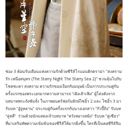
ช่อง 3 ต้อนรับเดือนแห่งความรักด้วยซีรีส์โรแมนติกดราม่า "สงคราม
รัก เหนือสมุทร (The Starry Night The Starry Sea 2)” ชวนลุ้นไปกับ
โชคชะตา สงคราม ความรักของเงือกกับมนุษย์ เป็นการประกบคู่กัน
ครั้งแรกของพระเอกมากความสามารถ “เฝิงเส้าเฟิง” ผู้โด่งดังจาก
บทบาทพระถังซัมจั๋ง ในภาพยนตร์ฟอร์มยักษ์ไซอิ๋ว 2 และ ไซอิ๋ว 3 มา
รับบท “อู๋จูหลาน” ประกบคู่กันครั้งแรกกับนางเอกสาว “กัวปี้ถิง” รับบท
“ลู่หลี” ร่วมด้วยนักแสดงเจ้าบทบาท “หวังหยางหมิง” รับบท “ลู่เซียว”
ที่มาเสริมทัพความเข้มข้นของซีรีส์ให้มากยิ่งขึ้น ใครที่เป็นคอซีรีส์จีน