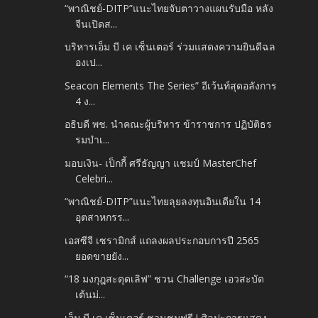
“พาณิชย์-DITP”แนะไทยจับตาวางแผนรับมือ หลัง
จีนเปิดส...
บริหารเอ็ม บี เค เซ็นเตอร์ ร่วมแสดงความยินดีฉล
องเป...
Seacon Elements The Series” อีเว้นท์สุดอลังการ
4 ง...
อธิบดี พช. นำคณะผู้บริหาร ข้าราชการ ปฏิบัติธร
รมบำเ...
มอบเงิน- เป็กกี้ ศรีธัญญา แชมป์ MasterChef
Celebri...
“พาณิชย์-DITP”แนะไทยลุยลงทุนอินเดียใน 14
อุตสาหกรร...
เอสซีจี เซรามิกส์ แถลงผลประกอบการปี 2565
ยอดขายยัง...
“18 มงกุฎสะดุดเลิฟ” ชวน Challenge เอวสะบัด
เต้นม่...
เอ็ม บี เค เซ็นเตอร์ ชวนชมฟรี ! ศิลปะการแสดง