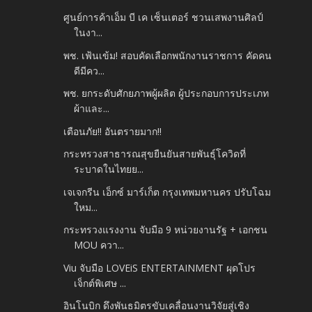
ศูนย์การค้าเอ็ม บี เค เซ็นเตอร์ ชวนเสพงานศิลป์
ในงา...
พช. เฟ้นเข้ม! สอบคัดเลือกพนักงานราชการ คัดคน
ดีมีคว...
พช. ยกระดับศักยภาพผู้ผลิต ผู้ประกอบการประเภท
ผ้าและ...
เตือนภัย!! อันตรายมาก!!
กระทรวงสาธารณสุขยืนยันสายพันธุ์โควิดที่
ระบาดในไทยย...
เจเจกรีน เอ็กซ์ มาร์เก็ต กรุงเทพมหานคร ปรับโฉม
ใหม...
กระทรวงแรงงาน จับมือ 9 หน่วยงานรัฐ + เอกชน
MOU ควา...
Viu จับมือ LOVEiS ENTERTAINMENT ผุดโปร
เจ็กต์พิเศษ ...
อินโนบิก ดึงพันธมิตรขับเคลื่อนงานวิจัยสู่เชิง