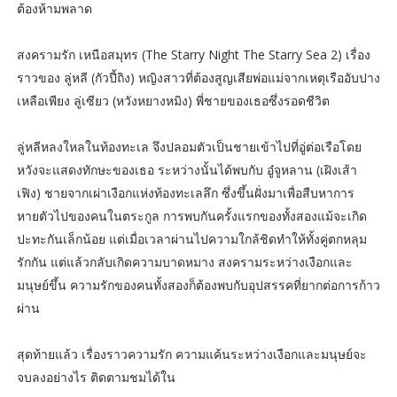
ต้องห้ามพลาด
สงครามรัก เหนือสมุทร (The Starry Night The Starry Sea 2) เรื่อง
ราวของ ลู่หลี (กัวปี้ถิง) หญิงสาวที่ต้องสูญเสียพ่อแม่จากเหตุเรืออับปาง
เหลือเพียง ลู่เซียว (หวังหยางหมิง) พี่ชายของเธอซึ่งรอดชีวิต
ลู่หลีหลงใหลในท้องทะเล จึงปลอมตัวเป็นชายเข้าไปที่อู่ต่อเรือโดย
หวังจะแสดงทักษะของเธอ ระหว่างนั้นได้พบกับ อู๋จูหลาน (เฝิงเส้า
เฟิง) ชายจากเผ่าเงือกแห่งท้องทะเลลึก ซึ่งขึ้นฝั่งมาเพื่อสืบหาการ
หายตัวไปของคนในตระกูล การพบกันครั้งแรกของทั้งสองแม้จะเกิด
ปะทะกันเล็กน้อย แต่เมื่อเวลาผ่านไปความใกล้ชิดทำให้ทั้งคู่ตกหลุม
รักกัน แต่แล้วกลับเกิดความบาดหมาง สงครามระหว่างเงือกและ
มนุษย์ขึ้น ความรักของคนทั้งสองก็ต้องพบกับอุปสรรคที่ยากต่อการก้าว
ผ่าน
สุดท้ายแล้ว เรื่องราวความรัก ความแค้นระหว่างเงือกและมนุษย์จะ
จบลงอย่างไร ติดตามชมได้ใน