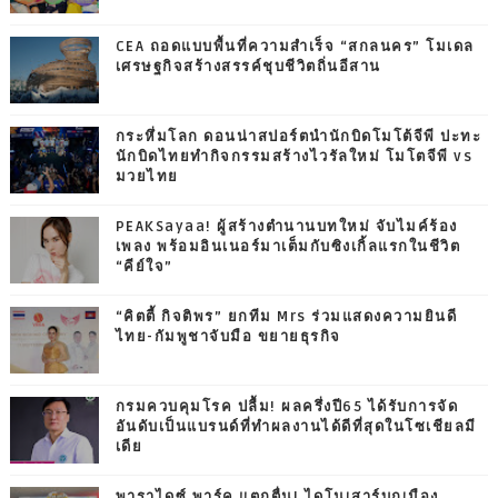
CEA ถอดแบบพื้นที่ความสำเร็จ “สกลนคร” โมเดล
เศรษฐกิจสร้างสรรค์ชุบชีวิตถิ่นอีสาน
กระหึ่มโลก ดอนน่าสปอร์ตนำนักบิดโมโต้จีพี ปะทะ
นักบิดไทยทำกิจกรรมสร้างไวรัลใหม่ โมโตจีพี vs
มวยไทย
PEAKSayaa! ผู้สร้างตำนานบทใหม่ จับไมค์ร้อง
เพลง พร้อมอินเนอร์มาเต็มกับซิงเกิ้ลแรกในชีวิต
“คีย์ใจ”
“คิตตี้ กิจติพร” ยกทีม Mrs ร่วมแสดงความยินดี
ไทย-กัมพูชาจับมือ ขยายธุรกิจ
กรมควบคุมโรค ปลื้ม! ผลครึ่งปี65 ได้รับการจัด
อันดับเป็นแบรนด์ที่ทำผลงานได้ดีที่สุดในโซเชียลมี
เดีย
พาราไดซ์ พาร์ค แตกตื่น! ไดโนเสาร์บุกเมือง