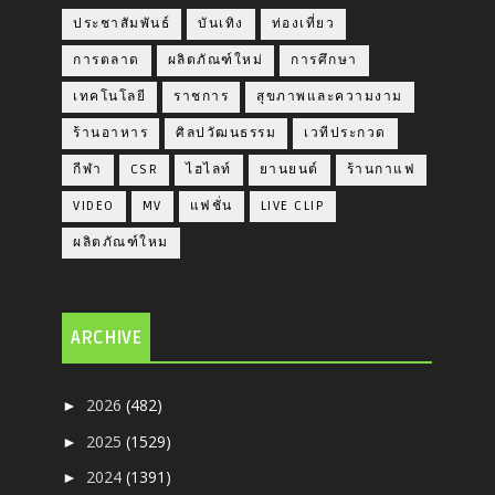
ประชาสัมพันธ์
บันเทิง
ท่องเที่ยว
การตลาด
ผลิตภัณฑ์ใหม่
การศึกษา
เทคโนโลยี
ราชการ
สุขภาพและความงาม
ร้านอาหาร
ศิลปวัฒนธรรม
เวทีประกวด
กีฬา
CSR
ไฮไลท์
ยานยนต์
ร้านกาแฟ
VIDEO
MV
แฟชั่น
LIVE CLIP
ผลิตภัณฑ์ใหม
ARCHIVE
2026
(482)
►
2025
(1529)
►
2024
(1391)
►