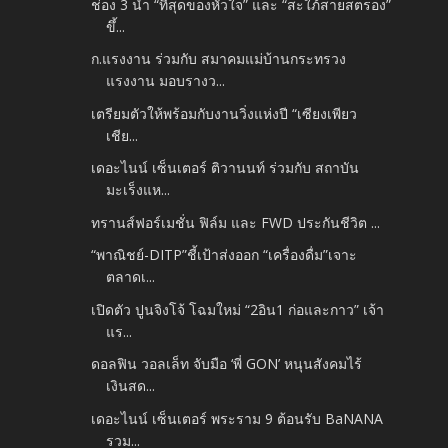
ช่อง 3 นำ “ที่สุดของหัวใจ” และ “สะใภ้สายสตรอง”
ขึ้...
ก.แรงงาน ร่วมกับ สมาคมแม่บ้านกระทรวง
แรงงาน มอบรางว...
เตรียมตัวให้พร้อมกับงานวิ่งแห่งปี “เซียงเพียว
เชีย...
เดอะไนน์ เซ็นเตอร์ ติวานนท์ ร่วมกับ สถาบัน
มะเร็งแห...
ทรานส์ฟอร์เมชั่น ฟิล์ม และ FWD ประกันชีวิต ...
“พาณิชย์-DITP”ชี้เป้าส่งออก “เครื่องดื่ม”เจาะ
ตลาดเ...
เปิดตัว ปูนจิงโจ้ โฉมใหม่ “2อิน1 ก่อและกาว” เจ้า
แร...
ดอลฟิน วอลเล็ท จับมือ ‘พี่ GON’ หนุนสังคมไร้
เงินสด...
เดอะไนน์ เซ็นเตอร์ พระราม 9 ต้อนรับ BaNANA
รวม...