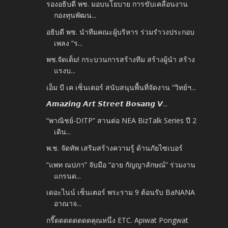
รองอธิบดี พช. มอบนโยบาย การขับเคลื่อนงาน
กองทุนพัฒน...
อธิบดี พช. นำทีมคณะผู้บริหาร ร่วมรำวงประกอบ
เพลง “ร...
พช.จัดเต็ม! กระบวนการสร้างทีม สร้างผู้นำ สร้าง
แรงบ...
เอ็ม บี เค เซ็นเตอร์ สนับสนุนพื้นที่จัดงาน “วิทย์ฯ...
𝘼𝙢𝙖𝙯𝙞𝙣𝙜 𝘼𝙧𝙩 𝙎𝙩𝙧𝙚𝙚𝙩 𝘽𝙤𝙨𝙖𝙣𝙜 𝙑...
“พาณิชย์-DITP” สานต่อ NEA BizTalk Series ปี 2
เดิน...
พ.ช. จัดทัพ เสริมสร้างความรู้ ด้านภัยไซเบอร์
“แพท ณปภา” จับมือ “อาย กัญญาลักษณ์” ร่วมงาน
แกรนด...
เดอะไนน์ เซ็นเตอร์ พระราม 9 ต้อนรับ BaNANA
อาณาจ...
กรี๊ดดดดดดดดคุณหนึ่ง ETC. Apiwat Pongwat