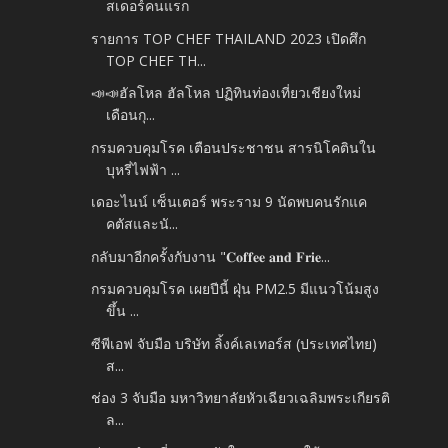
สเดอร์คนแรก
รายการ TOP CHEF THAILAND 2023 เปิดศึก
TOP CHEF TH...
📣📣ฮัลโหล ฮัลโหล ปฏิทินท่องเที่ยวเชียงใหม่
เดือนกุ...
กรมควบคุมโรค เตือนประชาชน สารนิโคตินใน
บุหรี่ไฟฟ้า ...
เดอะไนน์ เซ็นเตอร์ พระราม 9 นัดพบคนรักแค
คตัสและนั...
กลับมาอีกครั้งกับงาน "𝐂𝐨𝐟𝐟𝐞𝐞 𝐚𝐧𝐝 𝐅𝐫𝐢𝐞...
กรมควบคุมโรค เผยปีนี้ ฝุ่น PM2.5 มีแนวโน้มสูง
ขึ้น ...
ซีพีเอฟ จับมือ บริษัท ลิ้งค์เลเทอร์ส (ประเทศไทย)
ส...
ช่อง 3 จับมือ มหาวิทยาลัยหัวเฉียวเฉลิมพระเกียรติ
ล...