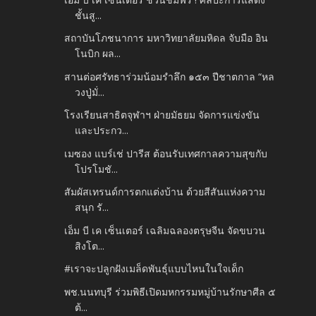
ชั้นสู...
สถาบันโภชนาการ มหาวิทยาลัยมหิดล จับมือ อิน
โนบิก ผล...
สานต่อศรัทธาร่วมน้อมรำลึก ๑๕๓ ปีชาตกาล “หล
วงปู่มั่...
โรงเรียนสาธิตจุฬาฯ ฝ่ายมัธยม จัดการแข่งขัน
และประกว...
เมซอง แบร์เช่ ปารีส ต้อนรับเทศกาลความสุขกับ
โปรโมชั...
สัมผัสเทรนด์การตกแต่งบ้าน ด้วยสีสันแห่งความ
สนุก รั...
เอ็ม บี เค เซ็นเตอร์ เฉลิมฉลองตรุษจีน จัดขบวน
สิงโต...
#เราจะปลูกฝังเมล็ดพันธ์ุแบบไหนในใจเด็ก
พช.นนทบุรี ร่วมพิธีเปิดมหกรรมหมู่บ้านรักษาศีล ๕
ต้...