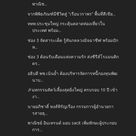
พาณิช...
จากพิพิธภัณฑ์มีชีวิตสู่ “เรือนวราพร” พื้นที่สีเขีย...
ททท.ประชุมใหญ่ กระตุ้นตลาดท่องเที่ยวใน
ประเทศ พร้อม...
ช่อง 3 จัดสาระเด็ด รู้ทันกลลวงมิจฉาชีพ! พร้อมปัก
ห...
ช่อง 3 ต้อนรับเดือนแห่งความรัก ส่งซีรีส์โรแมนติก
ดร...
อธิบดี พช.เน้นย้ำ ต้องบริหารจัดการหนี้กองทุนพัฒ
นาบ...
🎉มหกรรมสัตว์เลี้ยงสุดยิ่งใหญ่ ครบรอบ 10 ปี เข้า
งา...
นายอภิชาติ์ หงส์หิรัญเรือง กรรมการผู้อำนวยกา
รสายธุ...
พาณิชย์ อินเทรนด์ มอบ sacit เพิ่มทักษะผู้ประกอบ
การ...