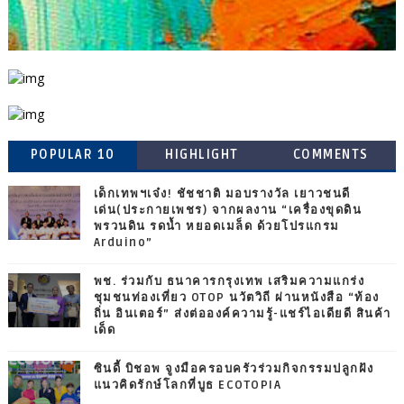
POPULAR 10
HIGHLIGHT
COMMENTS
เด็กเทพฯเจ๋ง! ชัชชาติ มอบรางวัล เยาวชนดี
เด่น(ประกายเพชร) จากผลงาน “เครื่องขุดดิน
พรวนดิน รดน้ำ หยอดเมล็ด ด้วยโปรแกรม
Arduino”
พช. ร่วมกับ ธนาคารกรุงเทพ เสริมความแกร่ง
ชุมชนท่องเที่ยว OTOP นวัตวิถี ผ่านหนังสือ “ท้อง
ถิ่น อินเตอร์” ส่งต่อองค์ความรู้-แชร์ไอเดียดี สินค้า
เด็ด
ซินดี้ บิชอพ จูงมือครอบครัวร่วมกิจกรรมปลูกฝัง
แนวคิดรักษ์โลกที่บูธ ECOTOPIA