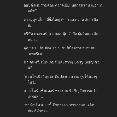
อธิบดี พช. ร่วมคณะตรวจเยี่ยมหลักสูตร “นายอำเภ
อบำบั...
ความสุขเล็กๆ ที่ยิ่งใหญ่ กับ "เลอ ความ ลัค" เพื่อ
ส...
บริษัท คชเชอร์ โกลบอล ฟู้ด จำกัด ผู้ผลิตและจัด
หน่า...
พุฒ” ประเดิมช่อง 3 ประชันฝีมือดราม่าประกบ
“แพทริเซ...
นิว คันทรี่, เน็ต-เจมส์ และสาวๆ Berry Berry ชว
นกิ...
“แอนโทเนีย” สุดสดชื่น..!ส่งต่อความสุขให้น้องๆ
ในวั...
เดอะไนน์ เซ็นเตอร์ พระราม 9 เชิญสักการะ 14
เทพมหา...
“พาณิชย์-DITP”ชี้เป้าส่งออก “อาหารและผลิต
ภัณฑ์สำหร...