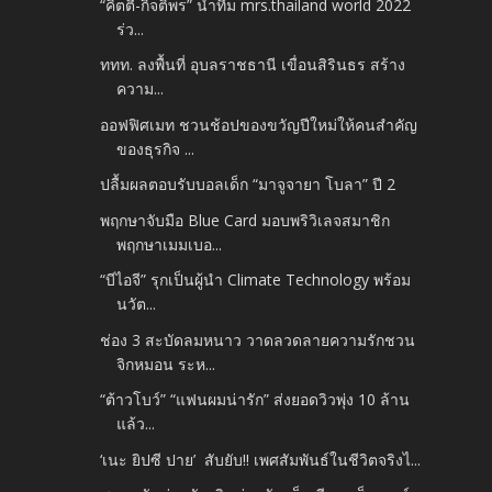
“คิตตี้-กิจติพร” นำทีม mrs.thailand world 2022
ร่ว...
ททท. ลงพื้นที่ อุบลราชธานี เขื่อนสิรินธร สร้าง
ความ...
ออฟฟิศเมท ชวนช้อปของขวัญปีใหม่ให้คนสำคัญ
ของธุรกิจ ...
ปลื้มผลตอบรับบอลเด็ก “มาจูจายา โบลา” ปี 2
พฤกษาจับมือ Blue Card มอบพริวิเลจสมาชิก
พฤกษาเมมเบอ...
“บีไอจี” รุกเป็นผู้นำ Climate Technology พร้อม
นวัต...
ช่อง 3 สะบัดลมหนาว วาดลวดลายความรักชวน
จิกหมอน ระห...
“ต้าวโบว์” “แฟนผมน่ารัก” ส่งยอดวิวพุ่ง 10 ล้าน
แล้ว...
‘เนะ ยิปซี ปาย’ สับยับ!! เพศสัมพันธ์ในชีวิตจริงไ...