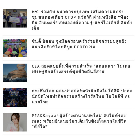
พช. ร่วมกับ ธนาคารกรุงเทพ เสริมความแกร่ง
ชุมชนท่องเที่ยว OTOP นวัตวิถี ผ่านหนังสือ “ท้อง
ถิ่น อินเตอร์” ส่งต่อองค์ความรู้-แชร์ไอเดียดี สินค้า
เด็ด
ซินดี้ บิชอพ จูงมือครอบครัวร่วมกิจกรรมปลูกฝัง
แนวคิดรักษ์โลกที่บูธ ECOTOPIA
CEA ถอดแบบพื้นที่ความสำเร็จ “สกลนคร” โมเดล
เศรษฐกิจสร้างสรรค์ชุบชีวิตถิ่นอีสาน
กระหึ่มโลก ดอนน่าสปอร์ตนำนักบิดโมโต้จีพี ปะทะ
นักบิดไทยทำกิจกรรมสร้างไวรัลใหม่ โมโตจีพี vs
มวยไทย
PEAKSayaa! ผู้สร้างตำนานบทใหม่ จับไมค์ร้อง
เพลง พร้อมอินเนอร์มาเต็มกับซิงเกิ้ลแรกในชีวิต
“คีย์ใจ”