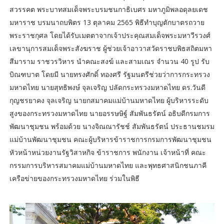
สวรรคต พระบาทสมเด็จพระบรมชนกาธิเบศร มหาภูมิพลอดุลยเดช
มหาราช บรมนาถบพิตร 13 ตุลาคม 2565 พิธีทำบุญตักบาตรถวาย
พระราชกุศล โดยได้รับเมตตาจากเจ้าประคุณสมเด็จพระมหาวีรวงศ์
เลขานุการสมเด็จพระสังฆราช ผู้ช่วยเจ้าอาวาสวัดราชบพิธสถิตมหา
สีมาราม ราชวรวิหาร นำคณะสงฆ์ และสามเณร จำนวน 40 รูป รับ
บิณฑบาต โดยมี นายทรงศักดิ์ ทองศรี รัฐมนตรีช่วยว่าการกระทรวง
มหาดไทย นายสุทธิพงษ์ จุลเจริญ ปลัดกระทรวงมหาดไทย ดร.วันดี
กุญชรยาคง จุลเจริญ นายกสมาคมแม่บ้านมหาดไทย ผู้บริหารระดับ
สูงของกระทรวงมหาดไทย นายอรรษษิฐ์ สัมพันธรัตน์ อธิบดีกรมการ
พัฒนาชุมชน พร้อมด้วย นางจิณณารัชช์ สัมพันธรัตน์ ประธานชมรม
แม่บ้านพัฒนาชุมชน คณะผู้บริหารข้าราชการกรมการพัฒนาชุมชน
หัวหน้าหน่วยงานรัฐวิสาหกิจ ข้าราชการ พนักงาน เจ้าหน้าที่ คณะ
กรรมการบริหารสมาคมแม่บ้านมหาดไทย และพุทธศาสนิกชนภาคี
เครือข่ายของกระทรวงมหาดไทย ร่วมในพิธี