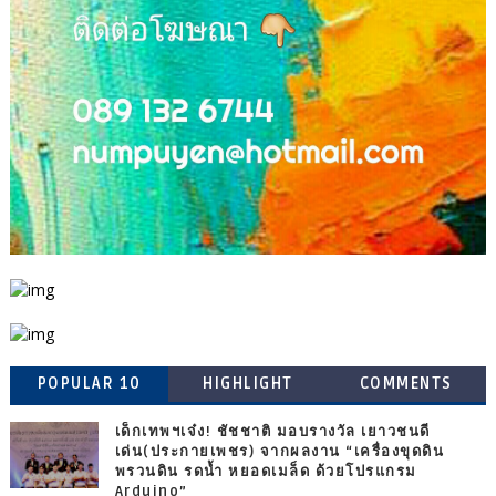
POPULAR 10
HIGHLIGHT
COMMENTS
เด็กเทพฯเจ๋ง! ชัชชาติ มอบรางวัล เยาวชนดี
เด่น(ประกายเพชร) จากผลงาน “เครื่องขุดดิน
พรวนดิน รดน้ำ หยอดเมล็ด ด้วยโปรแกรม
Arduino”