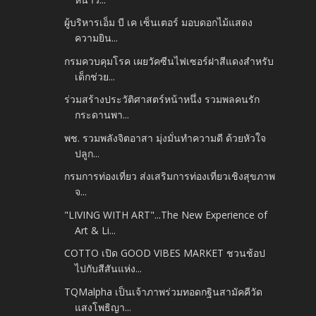
ผู้บริหารเอ็ม บี เค เซ็นเตอร์ มอบดอกไม้แสดง
ความยิน...
กรมควบคุมโรค เผยวัคซีนไฟเซอร์ฝาสีแดงสำหรับ
เด็กช่วย...
ร่วมสร้างประวัติศาสตร์หน้าหนึ่ง รวมพลคนรัก
กระดานพา...
พช. รวมพลังจิตอาสา มุ่งมั่นทำความดี ด้วยหัวใจ
ปลูก...
กรมการท่องเที่ยว ส่งเสริมการท่องเที่ยวเชิงสุขภาพ
จ...
"LIVING WITH ART"...The New Experience of
Art & Li...
COTTO เปิด GOOD VIBES MARKET ชวนช้อป
ไปกับสีสันแห่ง...
TQMalpha เป็นเจ้าภาพร่วมทอดกฐินสามัคคีวัด
แสงโพธิญา...