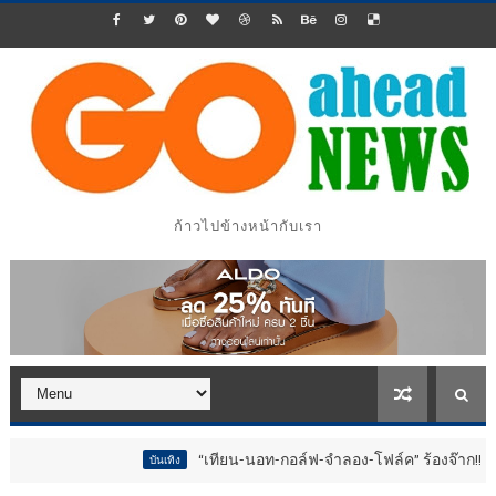
ก้าวไปข้างหน้ากับเรา
“เทียน-นอท-กอล์ฟ-จำลอง-โฟล์ค” ร้องจ๊าก!! อุปกรณ์ม่วนจอยง
บันเทิง