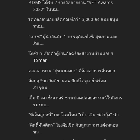
BDMS ได้รับ 2 รางวัลจากงาน “SET Awards
2022” ในหม...
‘เดทตอล’ มอบผลิตภัณฑ์กว่า 3,000 ลัง สนับสนุน
‘กทม...
"เกรซ" ผู้นำอันดับ 1 บรรจุภัณฑ์เพื่อสุขภาพและ
สิ่งแ...
โตชิบา เปิดตัวตู้เย็นอัจฉริยะสั่งงานผ่านแอปฯ
TSmar...
ต่อเวลาทาน “ปูขนฮ่องกง” ที่ห้องอาหารจีนหยก
อิ่มบุญ!!บก.กิตติฯ นสพ.ปักษ์ใต้ทูเดย์ พร้อม
สาธุชน...
เอ็ม บี เค เซ็นเตอร์ ชวนปลดปล่อยอารมณ์ในกิจกร
รมระบ...
“ทีเด็ดลูกหนี้” เผยโฉมใหม่ "เป๊ะ-เจิน-พล่ากุ้ง" นำ...
“คิตตี้-กิจติพร” ไอเดียเจิด จับลูกสาวมาแต่งหลอน
ชว...