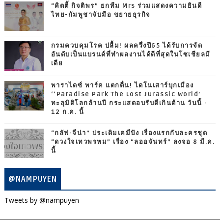
“คิตตี้ กิจติพร” ยกทีม Mrs ร่วมแสดงความยินดี
ไทย-กัมพูชาจับมือ ขยายธุรกิจ
กรมควบคุมโรค ปลื้ม! ผลครึ่งปี65 ได้รับการจัด
อันดับเป็นแบรนด์ที่ทำผลงานได้ดีที่สุดในโซเชียลมี
เดีย
พาราไดซ์ พาร์ค แตกตื่น! ไดโนเสาร์บุกเมือง
‘‘Paradise Park The Lost Jurassic World’
ทะลุมิติโลกล้านปี กระแสตอบรับดีเกินต้าน วันนี้ -
12 ก.ค. นี้
“กลัฟ-จีน่า” ประเดิมเคมีปัง เรื่องแรกกับละครชุด
“ดวงใจเทวพรหม” เรื่อง “ลออจันทร์” ลงจอ 8 มี.ค.
นี้
@NAMPUYEN
Tweets by @nampuyen