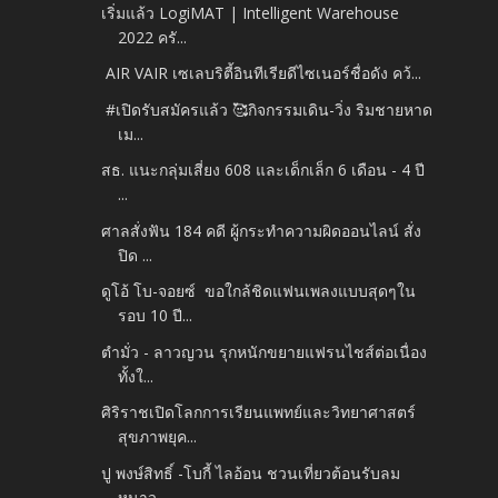
เริ่มแล้ว LogiMAT | Intelligent Warehouse
2022 ครั...
AIR VAIR เซเลบริตี้อินทีเรียดีไซเนอร์ชื่อดัง คว้...
#เปิดรับสมัครแล้ว 🥰กิจกรรมเดิน-วิ่ง ริมชายหาด
เม...
สธ. แนะกลุ่มเสี่ยง 608 และเด็กเล็ก 6 เดือน - 4 ปี
...
ศาลสั่งฟัน 184 คดี ผู้กระทำความผิดออนไลน์ สั่ง
ปิด ...
ดูโอ้ โบ-จอยซ์ ขอใกล้ชิดแฟนเพลงแบบสุดๆใน
รอบ 10 ปี...
ตำมั่ว - ลาวญวน รุกหนักขยายแฟรนไชส์ต่อเนื่อง
ทั้งใ...
ศิริราชเปิดโลกการเรียนแพทย์และวิทยาศาสตร์
สุขภาพยุค...
ปู พงษ์สิทธิ์ -โบกี้ ไลอ้อน ชวนเที่ยวต้อนรับลม
หนาว...