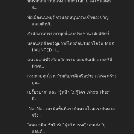
ชมรมนักข่าวบันเทิง ร่วมกับ เอ็ม บี เค เซ็นเตอร์
จั...
พ่อเมืองนนทบุรี ชวนอุดหนุนกระเช้าของขวัญ
และผลิตภั...
สำนักงานบรรเทาทุกข์และประชานามัยพิทักษ์
หลอนสุดขีดขวัญผวาผีไทยต้อนรับฮาโลวีน MBK
HAUNTED H...
ฉนวนเอสซีจีเปิดนวัตกรรม แผ่นกันเสียง เอสซีจี
Priva...
กรมควบคุมโรค ร่วมกับภาคีเครือข่าย เร่งรัด สร้าง
ภูม...
เปรี้ยวปาก” และ “รู้หน้า ไม่รู้ใคร Who’s That”
มีเ...
NocNoc เนรมิตพื้นที่แรงบันดาลใจสู่แรงบันดาล
จริง ...
“แพม-ยุพิน ชัยวิกรัย” ผู้บริหารหญิงคนเก่ง “ยู
แอนด์...