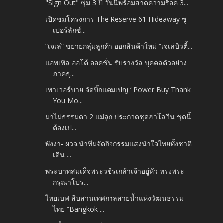
"Sign​ Out" ซุ่ม​ 3 ปี​ วันนี้พร้อมสาดความร็อค​ 3​...
เปิดชมโครงการ The Reserve 61 Hideaway ซู
เปอร์ลักซ์...
“เจเล่” ขยายกลุ่มลูกค้า ออกสินค้าใหม่ “เจเล่บิวตี้...
แอพเพิล ออโต้ ออคชั่น รับรางวัล บุคคลตัวอย่าง
ภาคธุ...
เพาเวอร์บาย จัดบิ๊กแคมเปญ ‘ Power Buy Thank
You Mo...
มาไม่ธรรมดา 2 แม่ลูก ประกวดชุดฮาโลวีน ชุดนี้
ต้องเป...
พังงา- ผวจ.นำทีมจัดกิจกรรมแสงนำใจไทยทั้งชาติ
เดิน ...
พระบาทสมเด็จพระวชิรเกล้าเจ้าอยู่หัว ทรงพระ
กรุณาโปร...
ไทยเบฟ สืบสานเทศกาลสายน้ำแห่งวัฒนธรรม
ไทย “Bangkok ...