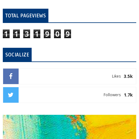
TOTAL PAGEVIEWS
1
1
3
1
9
0
9
SOCIALIZE
3.5k
Likes
1.7k
Followers