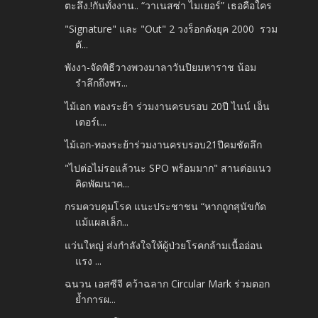
ตะลึง.!กันทั้งงาน.. “วาเนสซ่า ไมเยอร์” เธอคือใคร
"Signature" และ "Out" 2 วงร็อกดังยุค 2000​ รวม
ตั...
พังงา-จัดพิธีวางพวงมาลาวันปิยมหาราช น้อม
รำลึกถึงพร...
ไม้เอก ทองระย้า ร่วมงานครบรอบ 20ปี ไนน์ เอ็น
เตอร์เ...
ไม้เอก-ทองระย้าร่วมงานครบรอบ21ปีคมชัดลึก
"ไปต่อไม่รอแล้วนะ SPO พร้อมมาก" สานต่อแนว
คิดพัฒนาค...
กรมควบคุมโรค แนะประชาชน “หากถูกสุนัขกัด
แม้แผลเล็ก...
แว่นใหญ่ ส่งกำลังใจให้ผู้ป่วยโรคกล้ามเนื้ออ่อน
แรง ...
ฉนวน เอสซีจี คว้าฉลาก Circular Mark ร่วมตอก
ย้ำการผ...