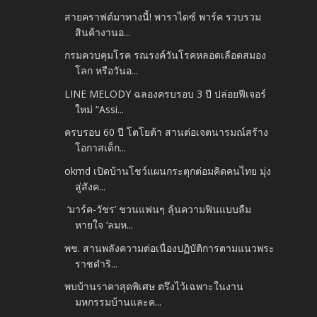
สายคราฟต์มาทางนี้! พาราไดซ์ พาร์ค รวบรวม
สินค้างานอ...
กรมควบคุมโรค รณรงค์วันโรคหลอดเลือดสมอง
โลก หรือวันอ...
LINE MELODY ฉลองครบรอบ 3 ปี ปล่อยฟีเจอร์
ใหม่ “Assi...
ครบรอบ 60 ปี โตโยต้า สานต่อเจตนารมณ์สร้าง
โอกาสเด็ก...
okmd เปิดบ้านโชว์แผนกระตุกต่อมคิดคนไทย มุ่ง
สู่สังค...
‘มาร์ค-วัชร’ ชวนแฟนๆ ลุ้นความฟินแบบลืม
หายใจ ‘ลมห...
พช. สานพลังความต่อเนื่องปฏิบัติการตามแนวพระ
ราชดำริ...
พบบ้านราคาสุดพิเศษ ตรึงไว้เฉพาะในงาน
มหกรรมบ้านและค...