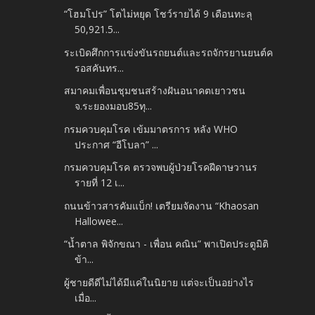
“โฮมโปร” โตไม่หยุด โชว์รายได้ 9 เดือนทะลุ
50,921.5...
ระเบิดศึกการแข่งขันรถยนต์และรถจักรยานยนต์ค
รอสคันทร...
สมาคมเพื่อนชุมชนสร้างฝันอนาคตเยาวชน
จ.ระยองมอบ85ทุ...
กรมควบคุมโรค เข้มมาตรการ หลัง WHO
ประกาศ “อีโบลา” ...
กรมควบคุมโรค ตรวจพบผู้ป่วยโรคฝีดาษวานร
รายที่ 12 เ...
ถนนข้าวสารคัมแบ็ก! เตรียมจัดงาน “Khaosan
Hallowee...
“น้ำตาล พิจักขณา - เพื่อน คณิน” พาเปิดประตูมิติ
ข้า...
ผู้ชายดีดีไม่ได้มีแค่ในนิยาย แต่จะเป็นอย่างไร
เมื่อ...