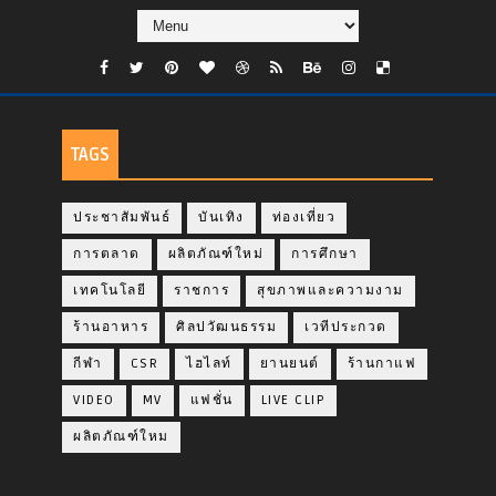
TAGS
ประชาสัมพันธ์
บันเทิง
ท่องเที่ยว
การตลาด
ผลิตภัณฑ์ใหม่
การศึกษา
เทคโนโลยี
ราชการ
สุขภาพและความงาม
ร้านอาหาร
ศิลปวัฒนธรรม
เวทีประกวด
กีฬา
CSR
ไฮไลท์
ยานยนต์
ร้านกาแฟ
VIDEO
MV
แฟชั่น
LIVE CLIP
ผลิตภัณฑ์ใหม