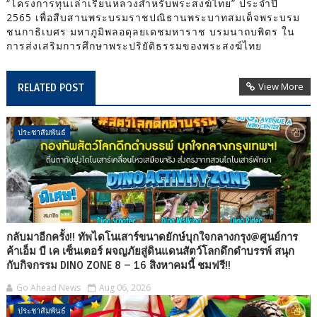
“โครงการทุนเล่าเรียนหลวงสำหรับพระสงฆ์ไทย” ประจำปี
2565 เพื่อสืบสานพระบรมราชปณิธานพระบาทสมเด็จพระบรม
ชนกาธิเบศร มหาภูมิพลอดุลยเดชมหาราช บรมนาถบพิตร ใน
การส่งเสริมการศึกษาพระปริยัติธรรมของพระสงฆ์ไทย
View More
RELATED POST
ประชาสัมพันธ์
กลับมาอีกครั้ง!! ทัพไดโนเสาร์ขนาดยักษ์บุกใจกลางกรุง@ศูนย์การ
ค้าเอ็ม บี เค เซ็นเตอร์ ผจญภัยสู่ดินแดนสัตว์โลกดึกดำบรรพ์ สนุก
กับกิจกรรม DINO ZONE 8 – 16 สิงหาคมนี้ ชมฟรี!!
Go Ahead News
Aug 06, 2026
ประชาสัมพันธ์