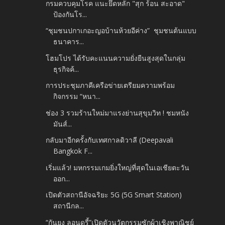
กรมควบคุมโรค แนะยึดหลัก "สุก ร้อน สะอาด"
ป้องกันโร...
“ชุมชนปกาเกอะญอบ้านห้วยอีค่าง” ชุมชนต้นแบบ
ธนาคาร...
โฮมโปร ได้รับคะแนนความยั่งยืนสูงสุดในกลุ่ม
ธุรกิจค้...
การประชุมภาคีเครือข่ายเตรียมความพร้อม
กิจกรรม “หนา...
ช่อง 3 รวมร้านใหม่มาแรงย่านสุขุมวิท ! ชมหนัง
มันส์...
กลับมาอีกครั้งกับเทศกาลดิวาลี (Deepavali
Bangkok F...
เริ่มแล้ว! มหกรรมเกมยิ่งใหญ่ที่สุดในเอเชียตะวัน
ออก...
เปิดตัวสถานีอัจฉริยะ 5G (5G Smart Station)
สถานีกล...
“กันยง ลอนดรี้”เปิดตัวนวัตกรรมซักผ้าเชิงพาณิชย์