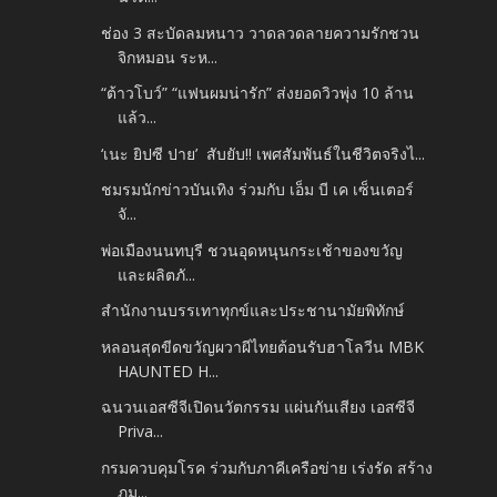
ช่อง 3 สะบัดลมหนาว วาดลวดลายความรักชวน
จิกหมอน ระห...
“ต้าวโบว์” “แฟนผมน่ารัก” ส่งยอดวิวพุ่ง 10 ล้าน
แล้ว...
‘เนะ ยิปซี ปาย’ สับยับ!! เพศสัมพันธ์ในชีวิตจริงไ...
ชมรมนักข่าวบันเทิง ร่วมกับ เอ็ม บี เค เซ็นเตอร์
จั...
พ่อเมืองนนทบุรี ชวนอุดหนุนกระเช้าของขวัญ
และผลิตภั...
สำนักงานบรรเทาทุกข์และประชานามัยพิทักษ์
หลอนสุดขีดขวัญผวาผีไทยต้อนรับฮาโลวีน MBK
HAUNTED H...
ฉนวนเอสซีจีเปิดนวัตกรรม แผ่นกันเสียง เอสซีจี
Priva...
กรมควบคุมโรค ร่วมกับภาคีเครือข่าย เร่งรัด สร้าง
ภูม...