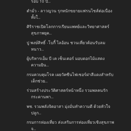
รอบ 10 ปี...
ตำมั่ว - ลาวญวน รุกหนักขยายแฟรนไชส์ต่อเนื่อง
ทั้งใ...
ศิริราชเปิดโลกการเรียนแพทย์และวิทยาศาสตร์
สุขภาพยุค...
ปู พงษ์สิทธิ์ -โบกี้ ไลอ้อน ชวนเที่ยวต้อนรับลม
หนาว...
ผู้บริหารเอ็ม บี เค เซ็นเตอร์ มอบดอกไม้แสดง
ความยิน...
กรมควบคุมโรค เผยวัคซีนไฟเซอร์ฝาสีแดงสำหรับ
เด็กช่วย...
ร่วมสร้างประวัติศาสตร์หน้าหนึ่ง รวมพลคนรัก
กระดานพา...
พช. รวมพลังจิตอาสา มุ่งมั่นทำความดี ด้วยหัวใจ
ปลูก...
กรมการท่องเที่ยว ส่งเสริมการท่องเที่ยวเชิงสุขภาพ
จ...