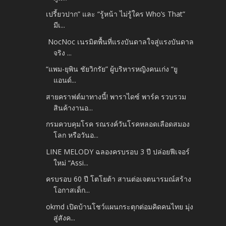
เปรี้ยวปาก” และ “รู้หน้า ไม่รู้ใคร Who’s That”
มีเ...
NocNoc เนรมิตพื้นที่แรงบันดาลใจสู่แรงบันดาล
จริง ...
“แพม-ยุพิน ชัยวิกรัย” ผู้บริหารหญิงคนเก่ง “ยู
แอนด์...
สายคราฟต์มาทางนี้! พาราไดซ์ พาร์ค รวบรวม
สินค้างานอ...
กรมควบคุมโรค รณรงค์วันโรคหลอดเลือดสมอง
โลก หรือวันอ...
LINE MELODY ฉลองครบรอบ 3 ปี ปล่อยฟีเจอร์
ใหม่ “Assi...
ครบรอบ 60 ปี โตโยต้า สานต่อเจตนารมณ์สร้าง
โอกาสเด็ก...
okmd เปิดบ้านโชว์แผนกระตุกต่อมคิดคนไทย มุ่ง
สู่สังค...