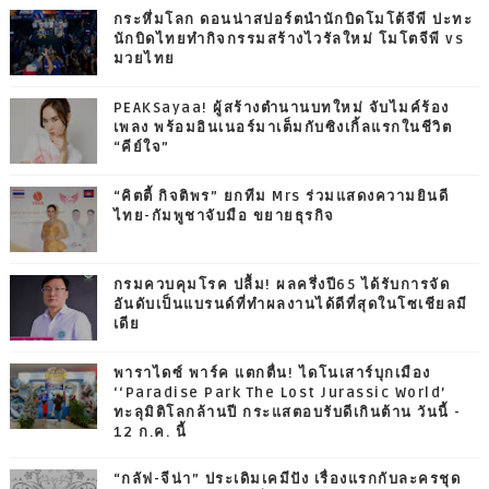
กระหึ่มโลก ดอนน่าสปอร์ตนำนักบิดโมโต้จีพี ปะทะ
นักบิดไทยทำกิจกรรมสร้างไวรัลใหม่ โมโตจีพี vs
มวยไทย
PEAKSayaa! ผู้สร้างตำนานบทใหม่ จับไมค์ร้อง
เพลง พร้อมอินเนอร์มาเต็มกับซิงเกิ้ลแรกในชีวิต
“คีย์ใจ”
“คิตตี้ กิจติพร” ยกทีม Mrs ร่วมแสดงความยินดี
ไทย-กัมพูชาจับมือ ขยายธุรกิจ
กรมควบคุมโรค ปลื้ม! ผลครึ่งปี65 ได้รับการจัด
อันดับเป็นแบรนด์ที่ทำผลงานได้ดีที่สุดในโซเชียลมี
เดีย
พาราไดซ์ พาร์ค แตกตื่น! ไดโนเสาร์บุกเมือง
‘‘Paradise Park The Lost Jurassic World’
ทะลุมิติโลกล้านปี กระแสตอบรับดีเกินต้าน วันนี้ -
12 ก.ค. นี้
“กลัฟ-จีน่า” ประเดิมเคมีปัง เรื่องแรกกับละครชุด