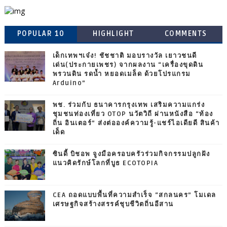
POPULAR 10
HIGHLIGHT
COMMENTS
เด็กเทพฯเจ๋ง! ชัชชาติ มอบรางวัล เยาวชนดี
เด่น(ประกายเพชร) จากผลงาน “เครื่องขุดดิน
พรวนดิน รดน้ำ หยอดเมล็ด ด้วยโปรแกรม
Arduino”
พช. ร่วมกับ ธนาคารกรุงเทพ เสริมความแกร่ง
ชุมชนท่องเที่ยว OTOP นวัตวิถี ผ่านหนังสือ “ท้อง
ถิ่น อินเตอร์” ส่งต่อองค์ความรู้-แชร์ไอเดียดี สินค้า
เด็ด
ซินดี้ บิชอพ จูงมือครอบครัวร่วมกิจกรรมปลูกฝัง
แนวคิดรักษ์โลกที่บูธ ECOTOPIA
CEA ถอดแบบพื้นที่ความสำเร็จ “สกลนคร” โมเดล
เศรษฐกิจสร้างสรรค์ชุบชีวิตถิ่นอีสาน