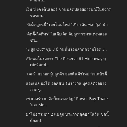
เอ็ม บี เค เซ็นเตอร์ ชวนปลดปล่อยอารมณ์ในกิจกร
รมระบ...
“ทีเด็ดลูกหนี้” เผยโฉมใหม่ "เป๊ะ-เจิน-พล่ากุ้ง" นำ...
“คิตตี้-กิจติพร” ไอเดียเจิด จับลูกสาวมาแต่งหลอน
ชว...
"Sign​ Out" ซุ่ม​ 3 ปี​ วันนี้พร้อมสาดความร็อค​ 3​...
เปิดชมโครงการ The Reserve 61 Hideaway ซู
เปอร์ลักซ์...
“เจเล่” ขยายกลุ่มลูกค้า ออกสินค้าใหม่ “เจเล่บิวตี้...
แอพเพิล ออโต้ ออคชั่น รับรางวัล บุคคลตัวอย่าง
ภาคธุ...
เพาเวอร์บาย จัดบิ๊กแคมเปญ ‘ Power Buy Thank
You Mo...
มาไม่ธรรมดา 2 แม่ลูก ประกวดชุดฮาโลวีน ชุดนี้
ต้องเป...