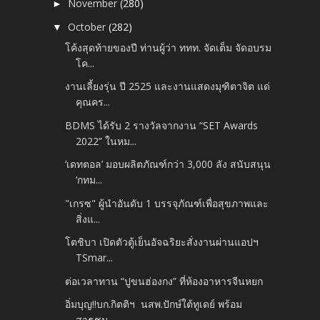
November
(280)
►
October
(282)
▼
โค้งสุดท้ายของปี ท่านผู้ว่า ททท. จัดเต็ม จัดอบรม
โค...
งานเลี้ยงรุ่น ปี 2525 และงานแสดงมุฑิตาจิต แด่
คุณคร...
BDMS ได้รับ 2 รางวัลจากงาน “SET Awards
2022” ในหม...
‘เดทตอล’ มอบผลิตภัณฑ์กว่า 3,000 ลัง สนับสนุน
‘กทม...
"เกรซ" ผู้นำอันดับ 1 บรรจุภัณฑ์เพื่อสุขภาพและ
สิ่งแ...
โตชิบา เปิดตัวตู้เย็นอัจฉริยะสั่งงานผ่านแอปฯ
TSmar...
ต่อเวลาทาน “ปูขนฮ่องกง” ที่ห้องอาหารจีนหยก
อิ่มบุญ!!บก.กิตติฯ นสพ.ปักษ์ใต้ทูเดย์ พร้อม
สาธุชน...