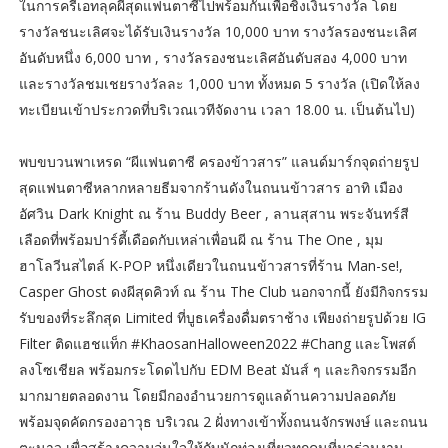
ในการครีเอทลุคผีสุดแฟนตาซีไปพร้อมกันเพื่อชิงเงินรางวัล โดย
รางวัลชนะเลิศจะได้รับเงินรางวัล 10,000 บาท รางวัลรองชนะเลิศ
อันดับหนึ่ง 6,000 บาท , รางวัลรองชนะเลิศอันดับสอง 4,000 บาท
และรางวัลชมเชยรางวัลละ 1,000 บาท ทั้งหมด 5 รางวัล (เปิดให้ลง
ทะเบียนเข้าประกวดที่บริเวณเวทีจัดงาน เวลา 18.00 น. เป็นต้นไป)
พบขบวนพาเหรด “ผีแฟนตาซี ครองข้าวสาร” แลนด์มาร์กจุดถ่ายรูป
สุดแฟนตาซีหลากหลายธีมจากร้านดังในถนนข้าวสาร อาทิ เมือง
อัศวิน Dark Knight ณ ร้าน Buddy Beer , ลานสุสาน พระจันทร์สี
เลือดที่พร้อมปาร์ตี้เดือดกับเหล่าเพื่อนผี ณ ร้าน The One , มุม
ฮาโลวีนสไตล์ K-POP หนึ่งเดียวในถนนข้าวสารที่ร้าน Man-se!,
Casper Ghost ดงผีสุดคิวท์ ณ ร้าน The Club นอกจากนี้ ยังมีกิจกรรม
รับของที่ระลึกสุด Limited ที่บูธเครื่องดื่มตราช้าง เพียงถ่ายรูปด้วย IG
Filter ติดแฮชแท็ก #KhaosanHalloween2022 #Chang และโพสต์
ลงโซเชียล พร้อมกระโดดไปกับ EDM Beat มันส์ ๆ และกิจกรรมอีก
มากมายตลอดงาน โดยมีกองอำนวยการดูแลด้านความปลอดภัย
พร้อมจุดคัดกรองอาวุธ บริเวณ 2 ฝั่งทางเข้าทั้งถนนจักรพงษ์ และถนน
ตะนาว เพื่อสร้างความอุ่นใจให้กับนักท่องเที่ยวทุกคนที่มาร่วมงาน