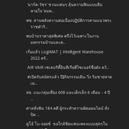
‘มาร์ค-วัชร’ ชวนแฟนๆ ลุ้นความฟินแบบลืม
หายใจ ‘ลมห...
พช. สานพลังความต่อเนื่องปฏิบัติการตามแนวพระ
ราชดำริ...
พบบ้านราคาสุดพิเศษ ตรึงไว้เฉพาะในงาน
มหกรรมบ้านและค...
เริ่มแล้ว LogiMAT | Intelligent Warehouse
2022 ครั...
AIR VAIR เซเลบริตี้อินทีเรียดีไซเนอร์ชื่อดัง คว้...
#เปิดรับสมัครแล้ว 🥰กิจกรรมเดิน-วิ่ง ริมชายหาด
เม...
สธ. แนะกลุ่มเสี่ยง 608 และเด็กเล็ก 6 เดือน - 4 ปี
...
ศาลสั่งฟัน 184 คดี ผู้กระทำความผิดออนไลน์ สั่ง
ปิด ...
ดูโอ้ โบ-จอยซ์ ขอใกล้ชิดแฟนเพลงแบบสุดๆใน