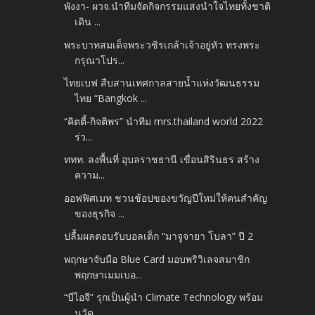
พังงา- ผวจ.นำทีมจัดกิจกรรมแสงนำใจไทยทั้งชาติ
เดิน ...
พระบาทสมเด็จพระวชิรเกล้าเจ้าอยู่หัว ทรงพระ
กรุณาโปร...
ไทยเบฟ สืบสานเทศกาลสายน้ำแห่งวัฒนธรรม
ไทย “Bangkok ...
“คิตตี้-กิจติพร” นำทีม mrs.thailand world 2022
ร่ว...
ททท. ลงพื้นที่ อุบลราชธานี เขื่อนสิรินธร สร้าง
ความ...
ออฟฟิศเมท ชวนช้อปของขวัญปีใหม่ให้คนสำคัญ
ของธุรกิจ ...
ปลื้มผลตอบรับบอลเด็ก “มาจูจายา โบลา” ปี 2
พฤกษาจับมือ Blue Card มอบพริวิเลจสมาชิก
พฤกษาเมมเบอ...
“บีไอจี” รุกเป็นผู้นำ Climate Technology พร้อม
นวัต...