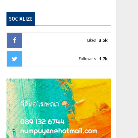
SOCIALIZE
3.5k
Likes
1.7k
Followers