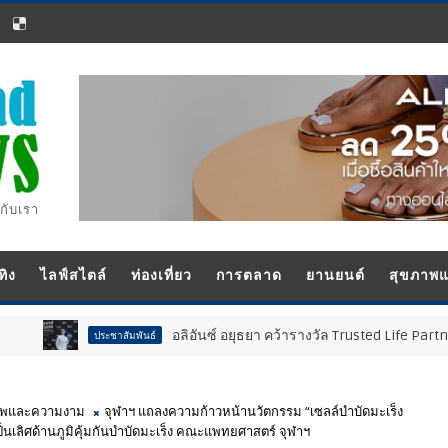
กับเรา
ทิง
ไลฟ์สไตล์
ท่องเที่ยว
การตลาด
ยานยนต์
สุขภาพ
อลิอันซ์ อยุธยา คว้ารางวัล Trusted Life Partner Award ในงาน 
ชาสัมพันธ์
าพและความงาม
จุฬาฯ แถลงความก้าวหน้านวัตกรรม “เซลล์บำบัดมะเร็ง
็นเลิศด้านภูมิคุ้มกันบำบัดมะเร็ง คณะแพทยศาสตร์ จุฬาฯ