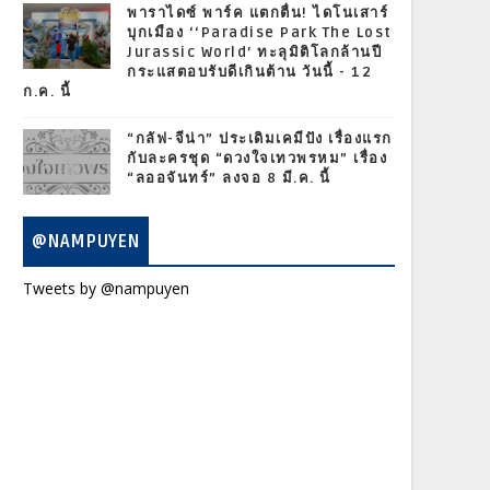
พาราไดซ์ พาร์ค แตกตื่น! ไดโนเสาร์
บุกเมือง ‘‘Paradise Park The Lost
Jurassic World’ ทะลุมิติโลกล้านปี
กระแสตอบรับดีเกินต้าน วันนี้ - 12
ก.ค. นี้
“กลัฟ-จีน่า” ประเดิมเคมีปัง เรื่องแรก
กับละครชุด “ดวงใจเทวพรหม” เรื่อง
“ลออจันทร์” ลงจอ 8 มี.ค. นี้
@NAMPUYEN
Tweets by @nampuyen