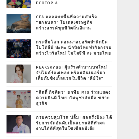
ECOTOPIA
CEA ถอดแบบพื้นที่ความสำเร็จ
“สกลนคร” โมเดลเศรษฐกิจ
สร้างสรรค์ชุบชีวิตถิ่นอีสาน
กระหึ่มโลก ดอนน่าสปอร์ตนำนักบิด
โมโต้จีพี ปะทะ นักบิดไทยทำกิจกรรม
สร้างไวรัลใหม่ โมโตจีพี vs มวยไทย
PEAKSayaa! ผู้สร้างตำนานบทใหม่
จับไมค์ร้องเพลง พร้อมอินเนอร์มา
เต็มกับซิงเกิ้ลแรกในชีวิต “คีย์ใจ”
“คิตตี้ กิจติพร” ยกทีม Mrs ร่วมแสดง
ความยินดี ไทย-กัมพูชาจับมือ ขยาย
ธุรกิจ
กรมควบคุมโรค ปลื้ม! ผลครึ่งปี65 ได้
รับการจัดอันดับเป็นแบรนด์ที่ทำผล
งานได้ดีที่สุดในโซเชียลมีเดีย