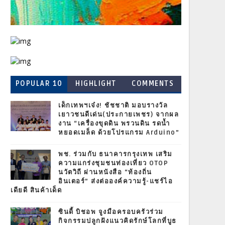
POPULAR 10
HIGHLIGHT
COMMENTS
เด็กเทพฯเจ๋ง! ชัชชาติ มอบรางวัล
เยาวชนดีเด่น(ประกายเพชร) จากผล
งาน “เครื่องขุดดิน พรวนดิน รดน้ำ
หยอดเมล็ด ด้วยโปรแกรม Arduino”
พช. ร่วมกับ ธนาคารกรุงเทพ เสริม
ความแกร่งชุมชนท่องเที่ยว OTOP
นวัตวิถี ผ่านหนังสือ “ท้องถิ่น
อินเตอร์” ส่งต่อองค์ความรู้-แชร์ไอ
เดียดี สินค้าเด็ด
ซินดี้ บิชอพ จูงมือครอบครัวร่วม
กิจกรรมปลูกฝังแนวคิดรักษ์โลกที่บูธ