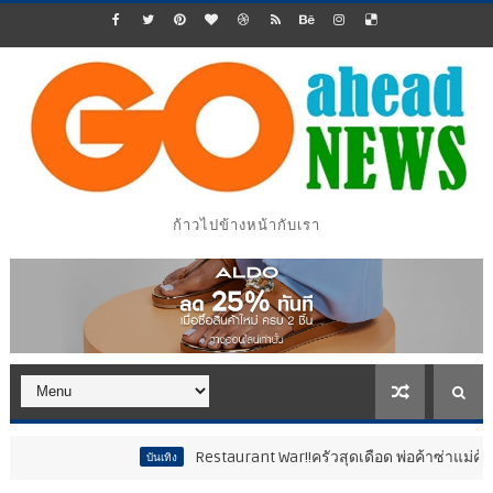
ก้าวไปข้างหน้ากับเรา
Restaurant War!!ครัวสุดเดือด พ่อค้าซ่าแม่ค้าแซ่บ..สติหล
บันเทิง