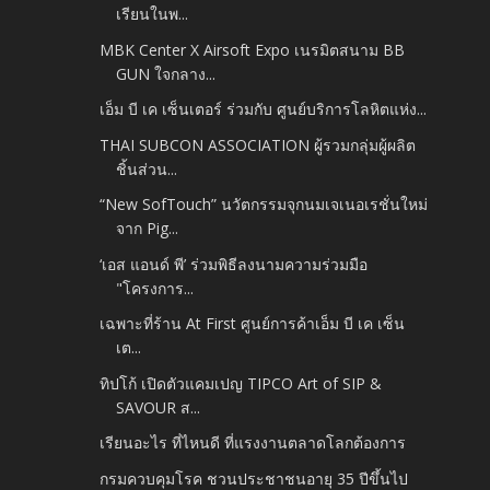
เรียนในพ...
MBK Center X Airsoft Expo เนรมิตสนาม BB
GUN ใจกลาง...
เอ็ม บี เค เซ็นเตอร์ ร่วมกับ ศูนย์บริการโลหิตแห่ง...
THAI SUBCON ASSOCIATION ผู้รวมกลุ่มผู้ผลิต
ชิ้นส่วน...
“New SofTouch” นวัตกรรมจุกนมเจเนอเรชั่นใหม่
จาก Pig...
‘เอส แอนด์ พี’ ร่วมพิธีลงนามความร่วมมือ
"โครงการ...
เฉพาะที่ร้าน At First ศูนย์การค้าเอ็ม บี เค เซ็น
เต...
ทิปโก้ เปิดตัวแคมเปญ TIPCO Art of SIP &
SAVOUR ส...
เรียนอะไร ที่ไหนดี ที่แรงงานตลาดโลกต้องการ
กรมควบคุมโรค ชวนประชาชนอายุ 35 ปีขึ้นไป