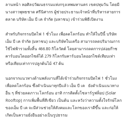
ลานหน้า หอศิลปวัฒนธรรมแห่งกรุงเทพมหานคร เขตปทุมวัน โดยมี
นางสาวพุทธชาด ศรีนิศากร ผู้ช่วยประธานเจ้าหน้าที่บริหารสายการ
ตลาด บริษัท เอ็ม บี เค จำกัด (มหาชน) เข้าร่วมพิธีเปิดงาน
สำหรับกิจกรรมปิดไฟ 1 ชั่วโมง เพื่อลดโลกร้อน ทำให้ในปีนี้ บริษัท
เอ็ม บี เค จำกัด (มหาชน) และบริษัทในเครือ สามารถลดปริมาณการ
ใช้ไฟฟ้ารวมทั้งสิ้น 466.80 กิโลวัตต์ โดยสามารถลดการปล่อยก๊าซ
คาร์บอนไดออกไซด์ได้ 279 กิโลกรัมคาร์บอนไดออกไซด์เทียบเท่า
หรือเทียบเท่าการปลูกต้นไม้ 47 ต้น
นอกจากแนวทางด้านพลังงานที่ได้เข้าร่วมกิจกรรมปิดไฟ 1 ชั่วโมง
เพื่อลดโลกร้อน ซึ่งดำเนินมาทุกปีแล้ว เอ็ม บี เค ยังดำเนินแนวทาง
อื่น ๆ ที่ช่วยลดภาวะโลกร้อน อาทิ การติดตั้งโซลาร์รูฟท็อป (Solar
Rooftop) การเพิ่มพื้นที่สีเขียว เป็นต้น และหวังว่าความตั้งใจรักษ์โลก
ของเอ็ม บี เค จะมีส่วนช่วยให้สังคมและโลกของเราดีขึ้น และก่อให้
เกิดเป็นความยั่งยืนอย่างเป็นรูปธรรม