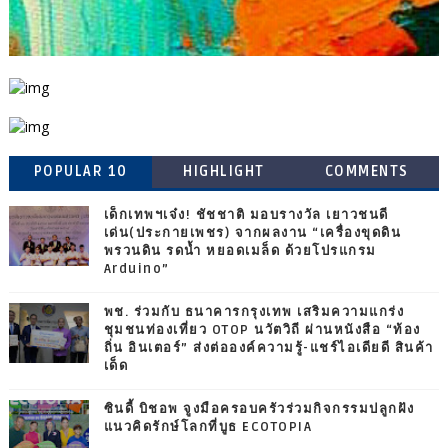
POPULAR 10
HIGHLIGHT
COMMENTS
เด็กเทพฯเจ๋ง! ชัชชาติ มอบรางวัล เยาวชนดี
เด่น(ประกายเพชร) จากผลงาน “เครื่องขุดดิน
พรวนดิน รดน้ำ หยอดเมล็ด ด้วยโปรแกรม
Arduino”
พช. ร่วมกับ ธนาคารกรุงเทพ เสริมความแกร่ง
ชุมชนท่องเที่ยว OTOP นวัตวิถี ผ่านหนังสือ “ท้อง
ถิ่น อินเตอร์” ส่งต่อองค์ความรู้-แชร์ไอเดียดี สินค้า
เด็ด
ซินดี้ บิชอพ จูงมือครอบครัวร่วมกิจกรรมปลูกฝัง
แนวคิดรักษ์โลกที่บูธ ECOTOPIA