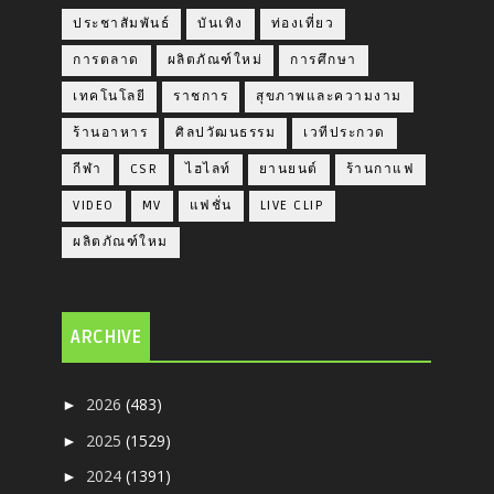
ประชาสัมพันธ์
บันเทิง
ท่องเที่ยว
การตลาด
ผลิตภัณฑ์ใหม่
การศึกษา
เทคโนโลยี
ราชการ
สุขภาพและความงาม
ร้านอาหาร
ศิลปวัฒนธรรม
เวทีประกวด
กีฬา
CSR
ไฮไลท์
ยานยนต์
ร้านกาแฟ
VIDEO
MV
แฟชั่น
LIVE CLIP
ผลิตภัณฑ์ใหม
ARCHIVE
2026
(483)
►
2025
(1529)
►
2024
(1391)
►