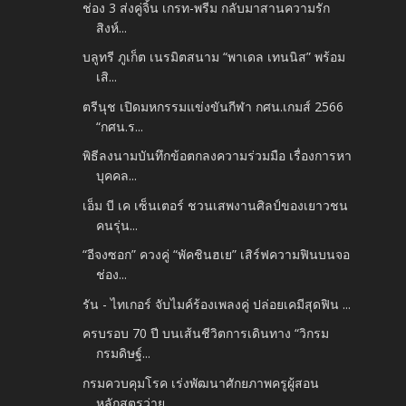
ช่อง 3 ส่งคู่จิ้น เกรท-พรีม กลับมาสานความรัก
สิงห์...
บลูทรี ภูเก็ต เนรมิตสนาม “พาเดล เทนนิส” พร้อม
เสิ...
ตรีนุช เปิดมหกรรมแข่งขันกีฬา กศน.เกมส์ 2566
“กศน.ร...
พิธีลงนามบันทึกข้อตกลงความร่วมมือ เรื่องการหา
บุคคล...
เอ็ม บี เค เซ็นเตอร์ ชวนเสพงานศิลป์ของเยาวชน
คนรุ่น...
“อีจงซอก” ควงคู่ “พัคชินฮเย” เสิร์ฟความฟินบนจอ
ช่อง...
รัน - ไทเกอร์ จับไมค์ร้องเพลงคู่ ปล่อยเคมีสุดฟิน ...
ครบรอบ 70 ปี บนเส้นชีวิตการเดินทาง “วิกรม
กรมดิษฐ์...
กรมควบคุมโรค เร่งพัฒนาศักยภาพครูผู้สอน
หลักสูตรว่าย...