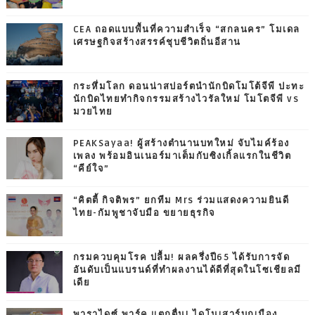
CEA ถอดแบบพื้นที่ความสำเร็จ “สกลนคร” โมเดล
เศรษฐกิจสร้างสรรค์ชุบชีวิตถิ่นอีสาน
กระหึ่มโลก ดอนน่าสปอร์ตนำนักบิดโมโต้จีพี ปะทะ
นักบิดไทยทำกิจกรรมสร้างไวรัลใหม่ โมโตจีพี vs
มวยไทย
PEAKSayaa! ผู้สร้างตำนานบทใหม่ จับไมค์ร้อง
เพลง พร้อมอินเนอร์มาเต็มกับซิงเกิ้ลแรกในชีวิต
“คีย์ใจ”
“คิตตี้ กิจติพร” ยกทีม Mrs ร่วมแสดงความยินดี
ไทย-กัมพูชาจับมือ ขยายธุรกิจ
กรมควบคุมโรค ปลื้ม! ผลครึ่งปี65 ได้รับการจัด
อันดับเป็นแบรนด์ที่ทำผลงานได้ดีที่สุดในโซเชียลมี
เดีย
พาราไดซ์ พาร์ค แตกตื่น! ไดโนเสาร์บุกเมือง