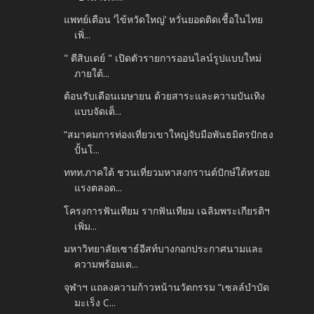
แพทย์เตือน ‘ไข้หวัดใหญ่’ หวั่นยอดติดเชื้อในไทย
เพิ่...
" ตีสิบเดย์ " เปิดตัวรายการออนไลน์รูปแบบใหม่
ภายใต้...
ต้อนรับเดือนเมษายน ด้วยสาระและความบันเทิง
แบบจัดเต็...
“สมาคมการท่องเที่ยวเขาใหญ่จับมือพันธมิตรปักธง
ปั้นโ...
ททท.ภาคใต้ ชวนเที่ยวมหาสงกรานต์ปักษ์ใต้หรอย
แรงตลอด...
โครงการฟันเทียม รากฟันเทียม เฉลิมพระเกียรติฯ
เพิ่ม...
มหาวิทยาลัยเซาธ์อีสท์บางกอกประกาศนามและ
ความพร้อมเด...
จุฬาฯ แถลงความก้าวหน้านวัตกรรม “เซลล์บำบัด
มะเร็ง C...