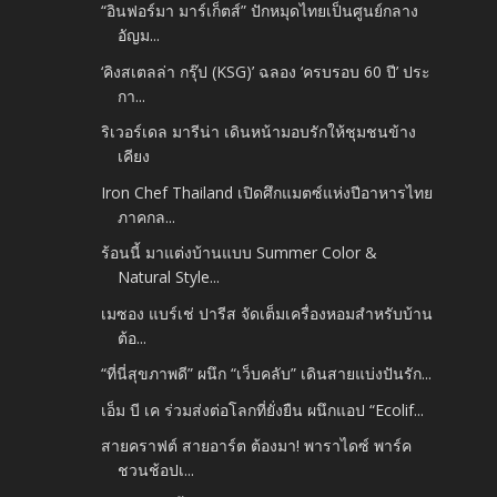
“อินฟอร์มา มาร์เก็ตส์” ปักหมุดไทยเป็นศูนย์กลาง
อัญม...
‘คิงสเตลล่า กรุ๊ป (KSG)’ ฉลอง ‘ครบรอบ 60 ปี’ ประ
กา...
ริเวอร์เดล มารีน่า เดินหน้ามอบรักให้ชุมชนข้าง
เคียง
Iron Chef Thailand เปิดศึกแมตซ์แห่งปีอาหารไทย
ภาคกล...
ร้อนนี้ มาแต่งบ้านแบบ Summer Color &
Natural Style...
เมซอง แบร์เช่ ปารีส จัดเต็มเครื่องหอมสำหรับบ้าน
ต้อ...
“ที่นี่สุขภาพดี” ผนึก “เว็บคลับ” เดินสายแบ่งปันรัก...
เอ็ม บี เค ร่วมส่งต่อโลกที่ยั่งยืน ผนึกแอป “Ecolif...
สายคราฟต์ สายอาร์ต ต้องมา! พาราไดซ์ พาร์ค
ชวนช้อปเ...