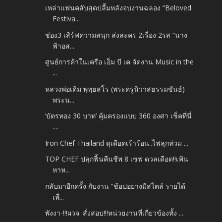
เหล่าแฟนคลับสุดปลื้มหลังจบงานฉลอง “Beloved
Festiva...
ช่อง3 เสิร์ฟความสนุก ส่งละคร 2เรื่อง 2รส “นาง
ฟ้าอส...
ศูนย์การค้าในเครือ เอ็ม บี เค จัดงาน Music in the
...
หลวงพ่อเดิม พุทฺธสโร (พระครูนิวาสธรรมขันธ์)
พระน...
‘บัตรทอง 30 บาท’ คุ้มครองแบบ 360 องศา เช็คที่นี่
....
Iron Chef Thailand ดุเดือดเร้าร้อน..ไฟลุกท่วม ...
TOP CHEF ปลุกฟื้นคืนชีพ 8 เชฟ ดวลเดือด!!เฟ้น
หาห...
กลับมาอีกครั้ง กับงาน “ช้อปอย่างมีสไตล์ รายได้
เพื่...
พังงา-!!!ผวจ. สั่งสอบ!!!หน่วยงานที่เกี่ยวข้องทั้ง ...