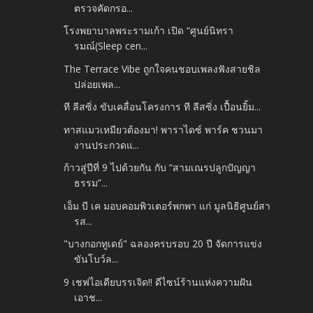
ตรวจคัดกรอ...
โรงพยาบาลพระรามเก้า เปิด “ศูนย์นิทรา
รมณ์(Sleep cen...
The Terrace Vibe ถูกใจคนชอบเพลงฟังสายชิล
ปล่อยเพล...
ที ลีสซิ่ง ขับเคลื่อนโครงการ ที ลีสซิ่ง เปื้อนยิ้ม...
ทาสแมวเหมียวต้องมา! พาราไดซ์ พาร์ค ชวนมา
งานประกวดแ...
ก้าวสู่ปีที่ 9 ไปด้วยกัน กับ “สามเณรปลูกปัญญา
ธรรม”...
เอ็ม บี เค มอบคอมพิวเตอร์พกพา แก่ มูลนิธิศูนย์สา
รส...
"บางกอกทูเดย์" ฉลองครบรอบ 20 ปี จัดการแข่ง
ขันโบว์ล...
9 เชฟไอเดียบรรเจิด!! ดีไซน์ร้านแห่งความฝัน
เอาช...