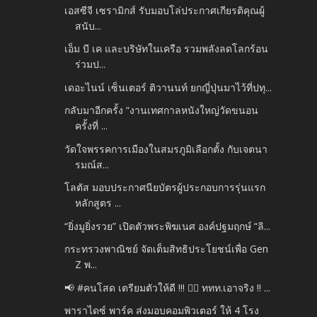
เอสซีจี เซรามิกส์ รับมอบโล่ประกาศเกียรติคุณผู้
สนับ...
เอ็ม บี เค และบริษัทในเครือ รวมพลังลดโลกร้อน
ร่วมป...
เดอะไนน์ เซ็นเตอร์ ติวานนท์ ยกญี่ปุ่นมาไว้ที่ปทุ...
กลับมาอีกครั้ง “งานเทศกาลหนังใหญ่วัดขนอน
ครั้งที่ ...
วัดใจพรรคการเมืองในสมรภูมิเลือกตั้ง กับเจตนา
รมณ์ส...
โลตัส มอบประกาศนียบัตรผู้ประกอบการรุ่นแรก
หลักสูตร ...
“ยิ่งมูยิ่งรวย” เปิดตัวพระพิฆเนศ องค์ปฐมฤกษ์ “ลิ...
กระทรวงพาณิชย์ จัดเต็มสิทธิประโยชน์เพื่อ Gen
Z พ...
📢 #คนโสด เตรียมตัวให้ดี !!! 👍🏻 ททท.เอาจริง !! ...
พาราไดซ์ พาร์ค ส่งมอบคอมพิวเตอร์ ให้ 4 โรง