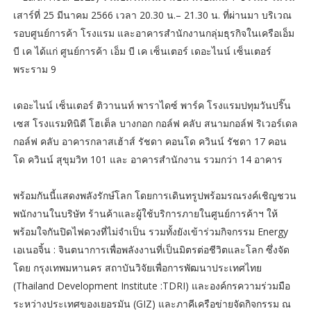
เสาร์ที่ 25 มีนาคม 2566 เวลา 20.30 น.– 21.30 น. ที่ผ่านมา บริเวณ
รอบศูนย์การค้า โรงแรม และอาคารสำนักงานกลุ่มธุรกิจในเครือเอ็ม
บี เค ได้แก่ ศูนย์การค้า เอ็ม บี เค เซ็นเตอร์ เดอะไนน์ เซ็นเตอร์
พระราม 9
เดอะไนน์ เซ็นเตอร์ ติวานนท์ พาราไดซ์ พาร์ค โรงแรมปทุมวันปริ๊น
เซส โรงแรมทินิดี โฮเต็ล บางกอก กอล์ฟ คลับ สนามกอล์ฟ ริเวอร์เดล
กอล์ฟ คลับ อาคารกลาสเฮ้าส์ รัชดา คอนโด ควินน์ รัชดา 17 คอน
โด ควินน์ สุขุมวิท 101 และ อาคารสำนักงาน รวมกว่า 14 อาคาร
พร้อมกันนี้แสดงพลังรักษ์โลก โดยการเดินทรูปพร้อมรณรงค์เชิญชวน
พนักงานในบริษัท ร้านค้าและผู้ใช้บริการภายในศูนย์การค้าฯ ให้
พร้อมใจกันปิดไฟดวงที่ไม่จำเป็น รวมทั้งยังเข้าร่วมกิจกรรม Energy
เอเนอจิ้น : จินตนาการเพื่อพลังงานที่เป็นมิตรต่อชีวิตและโลก ซึ่งจัด
โดย กรุงเทพมหานคร สถาบันวิจัยเพื่อการพัฒนาประเทศไทย
(Thailand Development Institute :TDRI) และองค์กรความร่วมมือ
ระหว่างประเทศของเยอรมัน (GIZ) และภาคีเครือข่ายจัดกิจกรรม ณ