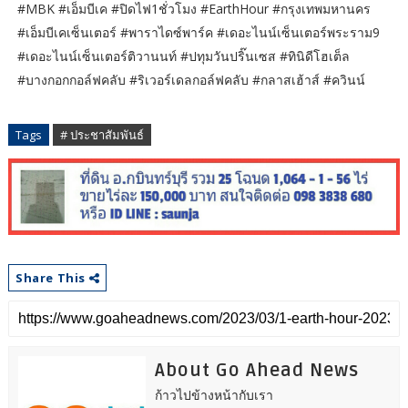
#MBK #เอ็มบีเค #ปิดไฟ1ชั่วโมง #EarthHour #กรุงเทพมหานคร
#เอ็มบีเคเซ็นเตอร์ #พาราไดซ์พาร์ค #เดอะไนน์เซ็นเตอร์พระราม9
#เดอะไนน์เซ็นเตอร์ติวานนท์ #ปทุมวันปริ๊นเซส #ทินิดีโฮเต็ล
#บางกอกกอล์ฟคลับ #ริเวอร์เดลกอล์ฟคลับ #กลาสเฮ้าส์ #ควินน์
Tags
# ประชาสัมพันธ์
Share This
About Go Ahead News
ก้าวไปข้างหน้ากับเรา