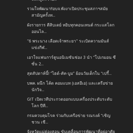
รวมใจพัฒนา!!อบจ.พังงาเปิดประชุมสภาฯสมัย
สามัญครั้งท...
ผังรายการ ตีสิบเดย์ หยิบทุกคอนเทนต์ กระแสโลก
ออนไล...
"6 พระนาง เลือดเจ้าพระยา" ระเบิดความมันส์
แข่งกีฬ...
เอาใจแฟนการ์ตูนอนิเมชันช่อง 3 นำ “โปเกมอน ซี
ซั่น 2...
สุดสัปดาห์นี้! “ไฮด์-คัท-บูม” ย้อนวัยเด็กใน “เปรี้...
บพค. ผนึก โค้ด คอมแบท (เอสอีเอ) และเครือข่าย
นักวิจ...
GIT เปิดเวทีประกวดออกแบบเครื่องประดับระดับ
โลก ปีที...
กรมควบคุมโรค ร่วมกับเครือข่าย รณรงค์ “เชิญ
ชวน เชี...
จังหวัดแม่ฮ่องสอน ขับเคลื่อนการพัฒนาที่อยู่อาศัย