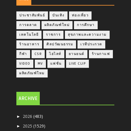
ประชาสัมพันธ์
บันเทิง
ท่องเที่ยว
การตลาด
ผลิตภัณฑ์ใหม่
การศึกษา
เทคโนโลยี
ราชการ
สุขภาพและความงาม
ร้านอาหาร
ศิลปวัฒนธรรม
เวทีประกวด
กีฬา
CSR
ไฮไลท์
ยานยนต์
ร้านกาแฟ
VIDEO
MV
แฟชั่น
LIVE CLIP
ผลิตภัณฑ์ใหม
ARCHIVE
2026
(483)
►
2025
(1529)
►