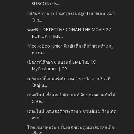
SUBCON) ปร...
อลิอันซ์ อยุธยา ร่วมกิจกรรมปลูกป่าชายเลน เนื่อง
ในว...
ชมฟรี !! DETECTIVE CONAN THE MOVIE 27
POP UP THAIL...
"PeeKaBoo Junior จ๊ะเอ๋! เด็ด เด็ด" ชวนทำเมนู
หวาน...
เปิดกรณีศึกษา 6 แบรนด์ SME ไทย ใช้
MyCustomer | CR...
เมย์แบงก์ท็อปฟอร์ม! กวาด 4 รางวัล จาก 3 เวที
ใหญ่ น...
เดอะไนน์ เซ็นเตอร์ ติวานนท์ จัดงาน ตลาดต้นไม้
Gree...
เดอะไนน์ เซ็นเตอร์ พระราม 9 ชวนชิม 5 ร้านเด็ด
อาห...
โรงแรม ปทุมวัน ปริ๊นเซส ชวนคุณมาลิ้มรสสเต็ก
เนื้อชั...