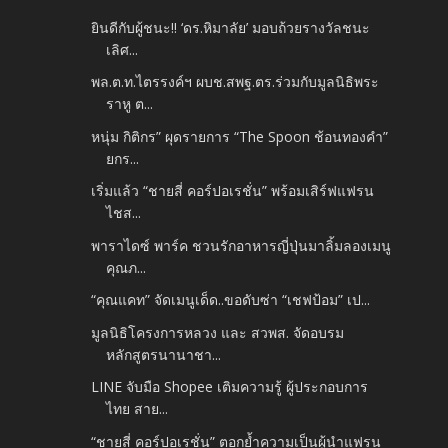
ยินดีกับผู้ชนะ!! ‘ดร.หิมาลัย’ มอบถ้วยรางวัลชนะ
เลิศ...
พล.ต.ท.ไตรรงค์ฯ ผบช.สพฐ.ตร.ร่วมกับมูลนิธิพระ
ราหู ต...
หนุ่ม กิติกร” ผุดรายการ “The Spoon ช้อนทองคำ”
ยกร...
เริ่มแล้ว “ชายสี่ คอร์ปอเรชั่น” พร้อมเสิร์ฟแฟรน
ไชส...
พาราไดซ์ พาร์ค ชวนรักอาหารญี่ปุ่นมาลิ้มลองเมนู
คุณภ...
“คุณแคท” จัดเมนูเด็ด..ขอดับซ่า “เชฟป้อม” เป...
มูลนิธิโครงการหลวง และ สวพส. จัดอบรม
หลักสูตรนานาชา...
LINE จับมือ Shopee เติมความรู้ ผู้ประกอบการ
ไทย สาย...
“ชายสี่ คอร์ปอเรชั่น” ตอกย้ำความเป็นผู้นำแฟรน