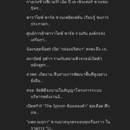
กางเกงช้างฟีเวอร์!! เอ็ม บี เค เซ็นเตอร์ ชวนชม
นิทร...
พาราไดซ์ พาร์ค ชวนเพลิดเพลิน เรียนรู้ ชมการ
ประกวดก...
ศูนย์การค้าพาราไดซ์ พาร์ค ร่วมกับ องค์กรส่ง
เสริมกา...
น้องๆสุดช็อค!! เปิด “กล่องปริศนา” ตกตะลึง..เจ...
สถาปัตย์ จุฬาฯ ร่วมกับสยามพิวรรธน์เปิดตัว
หลักสูตร ...
สวพส. เปิดงาน สืบสานการพัฒนาพื้นที่สูงอย่าง
ยั่งยืน...
สจล. จัดพิธีลงนามในสัญญาโครงการระบบ
บริหารพลังงานอั...
เปิดครัว!! “The Spoon ช้อนทองคำ” สุดเดือด ศึก
แห...
“แพท ณปภา” ชวนมาสนุกครบจบทุกเรื่องราว ใน
รายการ “Li...