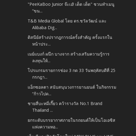
"PeeKaBoo Junior จ๊ะเอ๋! เด็ด เด็ด" ชวนทำเมนู
“ขน...
T&B Media Global โดย ดร.ชวัลวัฒน์ และ
Alibaba Dig...
ดิสนีย์สร้างปรากฎการณ์ครั้งสำคัญ ครั้งแรกใน
หน้าประ...
เมย์แบงก์ ผนึก บางจาก สร้างเสริมความรู้การ
ลงทุนให้...
โปรแกรมรายการช่อง 3 กด 33 วันพฤหัสบดีที่ 25
กรกฎา...
แอ็กซอลตา สนับสนุนวงการยานยนต์ ในกิจกรรม
“ก้าวไปด...
ชายสี่บะหมี่เกี๊ยว คว้ารางวัล No.1 Brand
Thailand ...
ยกระดับบรรยากาศภายในรถยนต์ให้เป็นโอเอซิส
แห่งความหอ...