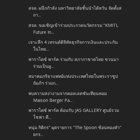
สจล. ผนึกกำลัง มหาวิทยาลัยชั้นนำไต้หวัน จัดตั้งส
ถา...
สจล. ขอเชิญเข้าร่วมประกวดนวัตกรรม “KMITL
Future In...
เจาะลึก 4 เทรนด์ดิจิทัลธุรกิจการเงินและประกัน
ในไทย...
พาราไดซ์ พาร์ค ร่วมกับ สภากาชาดไทย ชวนมา
ร่วมเป็นผู...
สมาคมภริยาแพทย์แห่งประเทศไทยในพระราชูป
ถัมภ์ฯ ร่วมก...
พบความสง่างามจากคอลเลคชันเทียนหอม
Maison Berger Pa...
พาราไดซ์ พาร์ค ต้อนรับ JAS GALLERY ศูนย์รวม
โซฟา ดี...
หนุ่ม กิติกร” ผุดรายการ “The Spoon ช้อนทองคำ”
ยกร...