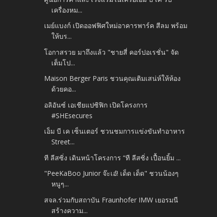
เครื่องหม...
เมย์แบงก์ เปิดออฟฟิศใหม่อาคารพาร์ค สีลม พร้อม
ให้บร...
โอกาสรวย มาถึงแล้ว "ชายสี่ คอร์ปอเรชั่น" จัด
เต็มโป...
Maison Berger Paris ชวนคุณเติมเสน่ห์ให้ห้อง
ด้วยคอ...
อลิอันซ์ เอเชียแปซิฟิก เปิดโครงการ
#SHEsecures
เอ็ม บี เค เซ็นเตอร์ ชวนชมการแข่งขันทำอาหาร
Street...
ที ลีสซิ่ง เดินหน้าโครงการ “ที ลีสซิ่ง เปื้อนยิ้ม ...
"PeeKaBoo Junior จ๊ะเอ๋! เด็ด เด็ด" ชวนน้องๆ
หนูๆ...
สจล.ร่วมกับสถาบัน Fraunhofer IMW เยอรมนี
สร้างความ...