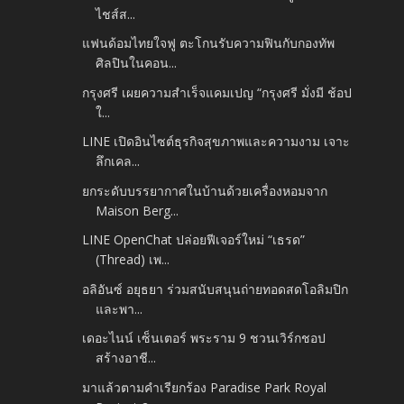
ไชส์ส...
แฟนด้อมไทยใจฟู ตะโกนรับความฟินกับกองทัพ
ศิลปินในคอน...
กรุงศรี เผยความสำเร็จแคมเปญ “กรุงศรี มั่งมี ช้อป
ใ...
LINE เปิดอินไซต์ธุรกิจสุขภาพและความงาม เจาะ
ลึกเคล...
ยกระดับบรรยากาศในบ้านด้วยเครื่องหอมจาก
Maison Berg...
LINE OpenChat ปล่อยฟีเจอร์ใหม่ “เธรด”
(Thread) เพ...
อลิอันซ์ อยุธยา ร่วมสนับสนุนถ่ายทอดสดโอลิมปิก
และพา...
เดอะไนน์ เซ็นเตอร์ พระราม 9 ชวนเวิร์กชอป
สร้างอาชี...
มาแล้วตามคำเรียกร้อง Paradise Park Royal