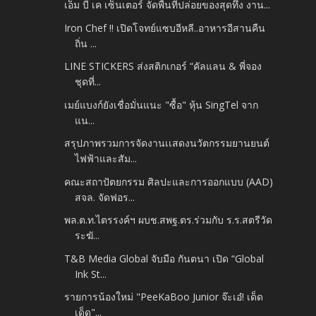
เอ็ม บี เค เซ็นเตอร์ จัดพื้นที่ปล่อยของสุดทึ่ง งาน...
Iron Chef !! เปิดโจทย์แซบอีหลี..อาหารอีสานคืน
ถิ่น ...
LINE STICKERS ส่งสติกเกอร์ “คัลแลน & พี่จอง
ชุดที่...
เมย์แบงก์ยังเชื่อมั่นแนะ "ซื้อ" หุ้น SingTel จาก
แน...
สรุปภาพรวมการจัดงานเเสดงนวัตกรรมยานยนต์
ไฟฟ้าและสัม...
คณะสถาปัตยกรรม ศิลปะและการออกแบบ (AAD)
สจล. จัดฟอร...
พล.ต.ท.ไตรรงค์ฯ ผบช.สพฐ.ตร.ร่วมกับ ร.ร.สตรีวัด
ระฆั...
T&B Media Global จับมือ กันตนา เปิด “Global
Ink St...
รายการน้องใหม่ "PeeKaBoo Junior จ๊ะเอ๋! เด็ด
เด็ด"...