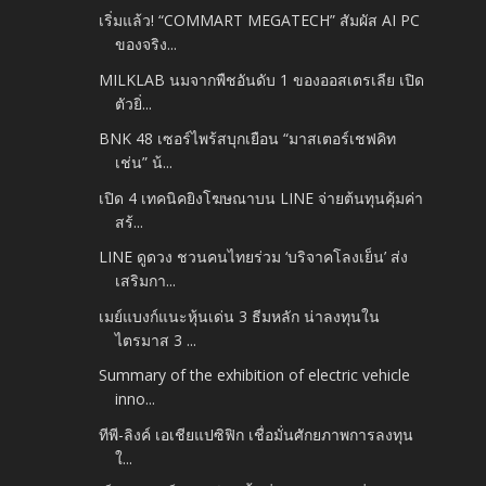
เริ่มแล้ว! “COMMART MEGATECH” สัมผัส AI PC
ของจริง...
MILKLAB นมจากพืชอันดับ 1 ของออสเตรเลีย เปิด
ตัวยิ่...
BNK 48 เซอร์ไพร้สบุกเยือน “มาสเตอร์เชฟคิท
เช่น” น้...
เปิด 4 เทคนิคยิงโฆษณาบน LINE จ่ายต้นทุนคุ้มค่า
สร้...
LINE ดูดวง ชวนคนไทยร่วม ‘บริจาคโลงเย็น’ ส่ง
เสริมกา...
เมย์แบงก์แนะหุ้นเด่น 3 ธีมหลัก น่าลงทุนใน
ไตรมาส 3 ...
Summary of the exhibition of electric vehicle
inno...
ทีพี-ลิงค์ เอเชียแปซิฟิก เชื่อมั่นศักยภาพการลงทุน
ใ...