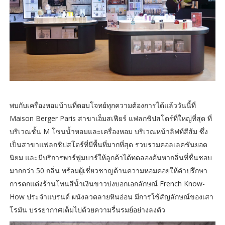
พบกับเครื่องหอมบ้านที่ตอบโจทย์ทุกความต้องการได้แล้ววันนี้ที่
Maison Berger Paris สาขาเอ็มสเฟียร์ แฟลกชิปสโตร์ที่ใหญ่ที่สุด ที่
บริเวณชั้น M โซนน้ำหอมและเครื่องหอม บริเวณหน้าลิฟท์สีส้ม ซึ่ง
เป็นสาขาแฟลกชิปสโตร์ที่มีพื้นที่มากที่สุด รวบรวมคอลเลคชันยอด
นิยม และมีบริการพาร์ฟูมบาร์ให้ลูกค้าได้ทดลองค้นหากลิ่นที่ชื่นชอบ
มากกว่า 50 กลิ่น พร้อมผู้เชี่ยวชาญด้านความหอมคอยให้คำปรึกษา
การตกแต่งร้านโทนสีน้ำเงินขาวบ่งบอกเอกลักษณ์ French Know-
How ประจำแบรนด์ ผนังลวดลายหินอ่อน มีการใช้สัญลักษณ์ของเสา
โรมัน บรรยากาศเต็มไปด้วยความรื่นรมย์อย่างลงตัว