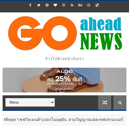
ก้าวไปข้างหน้ากับเรา
ุด “เชฟวิลเมนต์”แปลงโฉมดุดัน..สวมวิญญาณเฮดเชฟเทรนเนอร์
ประชาสัมพัน