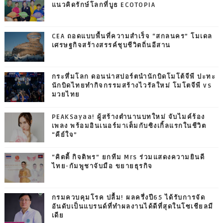
แนวคิดรักษ์โลกที่บูธ ECOTOPIA
CEA ถอดแบบพื้นที่ความสำเร็จ “สกลนคร” โมเดล
เศรษฐกิจสร้างสรรค์ชุบชีวิตถิ่นอีสาน
กระหึ่มโลก ดอนน่าสปอร์ตนำนักบิดโมโต้จีพี ปะทะ
นักบิดไทยทำกิจกรรมสร้างไวรัลใหม่ โมโตจีพี vs
มวยไทย
PEAKSayaa! ผู้สร้างตำนานบทใหม่ จับไมค์ร้อง
เพลง พร้อมอินเนอร์มาเต็มกับซิงเกิ้ลแรกในชีวิต
“คีย์ใจ”
“คิตตี้ กิจติพร” ยกทีม Mrs ร่วมแสดงความยินดี
ไทย-กัมพูชาจับมือ ขยายธุรกิจ
กรมควบคุมโรค ปลื้ม! ผลครึ่งปี65 ได้รับการจัด
อันดับเป็นแบรนด์ที่ทำผลงานได้ดีที่สุดในโซเชียลมี
เดีย