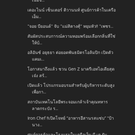
เดอะไนน์ เซ็นเตอร์ ติวานนท์ ศูนย์การค้าในเครือ
เอ็ม...
"จอย​ บียอนด์" จับ​ "แม่สิตางศุ์" หยุม​หัว!! "เพชร...
สัมผัสประสบการณ์ความหอมพร้อมเลือกกลิ่นที่ใช่
ให้บ้...
อลิอันซ์ อยุธยา ต่อยอดพันธมิตรโอลิมปิก เปิดตัว
แคมเ...
โอกาสมาถึงแล้ว ชวน Gen Z มาครีเอทไอเดียสุด
เจ๋ง สร้...
เปิดแล้ว โปรแกรมอบรมสำหรับผู้บริหารระดับสูง
เพื่อกา...
สถาบันเทคโนโลยีพระจอมเกล้าเจ้าคุณทหาร
ลาดกระบัง ร...
Iron Chef !!เปิดโจทย์ “อาหารอีสานรสแซ่บ” “ป้า
นาง...
ศูนย์การค้าและโรงแรมในเครือเอ็ม บี เค รับ