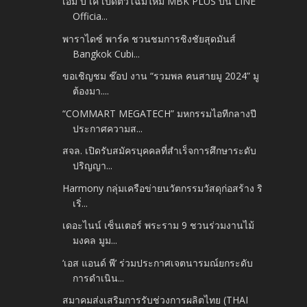
เอ็ม บี เค เปิดตัวโฉมใหม่ MBK PLUS บน LINE
Officia...
พาราไดซ์ พาร์ค ชวนชมการชิงชัยสุดมันส์
Bangkok Cubi...
ขอเชิญชม ช๊อป งาน “รวมพล คนสายมู 2024” มู
ต้องมา....
“COMMART MEGATECH” มหกรรมไอทีกลางปี
ประกาศความส...
สจล. เปิดรับสมัครบุคคลที่สำเร็จการศึกษาระดับ
ปริญญา...
Harmony กลุ่มเครือข่ายนวัตกรรมวัสดุก่อสร้าง ริ
เริ่...
เดอะไนน์ เซ็นเตอร์ พระราม 9 ชวนร่วมงานไม้
มงคล มูม...
‘เอส แอนด์ พี’ ร่วมประกาศเจตนารมณ์ยกระดับ
การดำเนิน...
สมาคมส่งเสริมการรับช่วงการผลิตไทย (THAI