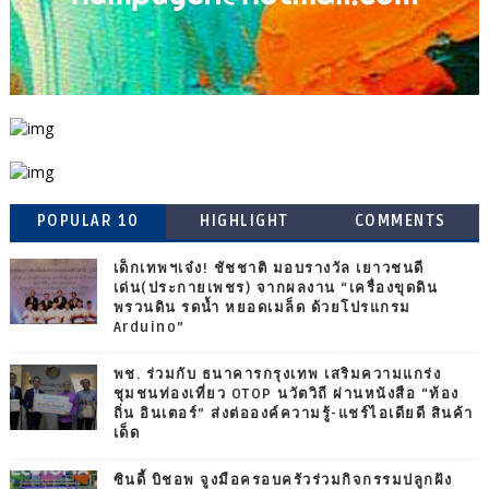
POPULAR 10
HIGHLIGHT
COMMENTS
เด็กเทพฯเจ๋ง! ชัชชาติ มอบรางวัล เยาวชนดี
เด่น(ประกายเพชร) จากผลงาน “เครื่องขุดดิน
พรวนดิน รดน้ำ หยอดเมล็ด ด้วยโปรแกรม
Arduino”
พช. ร่วมกับ ธนาคารกรุงเทพ เสริมความแกร่ง
ชุมชนท่องเที่ยว OTOP นวัตวิถี ผ่านหนังสือ “ท้อง
ถิ่น อินเตอร์” ส่งต่อองค์ความรู้-แชร์ไอเดียดี สินค้า
เด็ด
ซินดี้ บิชอพ จูงมือครอบครัวร่วมกิจกรรมปลูกฝัง