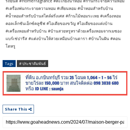
รถยนต์ #HomeFragrance #ตะเกียงน้ำหอม #ก้านกระจายความหอม
#เครื่องพ่นกระจายความหอม #เทียนหอม #น้ำหอมสำหรับบ้าน
#น้ำหอมสำหรับบ้านสไตล์ฝรั่งเศส #ก้านไม้หอมระเหย #เครื่องหอม
คอลเล็กชันเอ็กซ์คลูซีฟ #ไอเดียของขวัญ #ไอเดียของแต่งบ้าน
#เครื่องหอมสำหรับบ้าน #บ้านสวยหรูหราด้วยเครื่องหอมจากเมซอง
แบร์เช่ปารีส #แต่งบ้านให้สวยเหมือนบ้านดารา #บ้านในฝัน #คอน
โดหรู
Tags
# ประชาสัมพันธ์
Share This