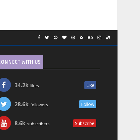
CONNECT WITH US
34.2k
Like
likes
28.6k
Follow
followers
8.6k
Subscribe
subscribers