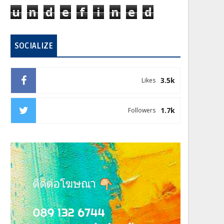
u
n
d
e
f
i
n
e
d
SOCIALIZE
3.5k
Likes
1.7k
Followers