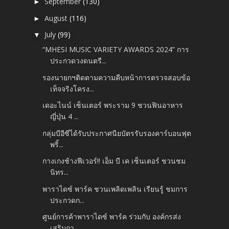
September
(130)
►
August
(116)
►
July
(99)
▼
“MHESI MUSIC VARIETY AWARDS 2024” การ
ประกวดวงดนตรี...
รองนายกฯติดตามความคืบหน้าการตรวจสอบข้อ
เท็จจริงโครง...
เดอะไนน์ เซ็นเตอร์ พระราม 9 ชวนฟินอาหาร
ญี่ปุ่น 4 ...
กลุ่มบีอีซีได้รับประกาศนียบัตรรับรองคาร์บอนฟุต
พริ้...
กางเกงช้างฟีเวอร์!! เอ็ม บี เค เซ็นเตอร์ ชวนชม
นิทร...
พาราไดซ์ พาร์ค ชวนเพลิดเพลิน เรียนรู้ ชมการ
ประกวดก...
ศูนย์การค้าพาราไดซ์ พาร์ค ร่วมกับ องค์กรส่ง
เสริมกา...