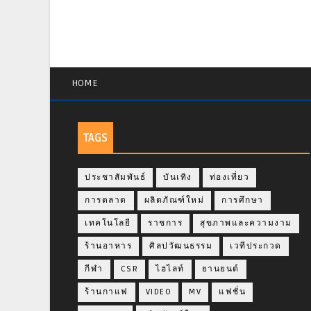
HOME
TAGS
ประชาสัมพันธ์
บันเทิง
ท่องเที่ยว
การตลาด
ผลิตภัณฑ์ใหม่
การศึกษา
เทคโนโลยี
ราชการ
สุขภาพและความงาม
ร้านอาหาร
ศิลปวัฒนธรรม
เวทีประกวด
กีฬา
CSR
ไฮไลท์
ยานยนต์
ร้านกาแฟ
VIDEO
MV
แฟชั่น