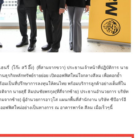
รี่ (โก๊ะ สวี อึ๊ง) (ที่สามจากขวา) ประธานเจ้าหน้าที่ปฏิบัติการ นาย
นธุรกิจหลักทรัพย์รายย่อย เปิดออฟฟิศใหม่ใจกลางสีลม เพื่อตอกย้ำ
อมเป็นที่ปรึกษาการลงทุนให้คนไทย พร้อมบริการลูกค้าอย่างเต็มที่ใน
ยรติจาก นายสุธี ลิมปนชัยพรกุล(ที่สี่จากซ้าย) ประธานอำนวยการ บริษัท
มจากซ้าย) ผู้อำนวยการอาวุโส แผนกพื้นที่สำนักงาน บริษัท ซีบีอาร์อี
อฟฟิศใหม่อย่างเป็นทางการ ณ อาคารพาร์ค สีลม เมื่อเร็วๆนี้