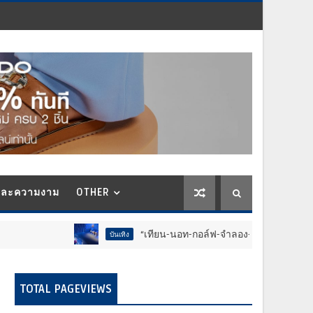
และความงาม
OTHER
“เทียน-นอท-กอล์ฟ-จำลอง-โฟล์ค” ร้องจ๊าก!! อุปกรณ์
บันเทิง
TOTAL PAGEVIEWS