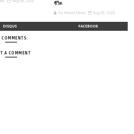
ews
Aug 06, 2026
ชีวิต
Go Ahead News
Aug 05, 2026
DISQUS
FACEBOOK
 COMMENTS:
T A COMMENT