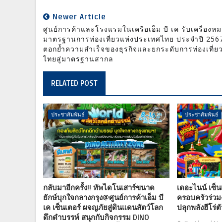
Newer Article
ศูนย์การค้าและโรงแรมในเครือเอ็ม บี เค รับเครื่องห
มาตรฐานการท่องเที่ยวแห่งประเทศไทย ประจำปี 256
ตอกย้ำความสำเร็จของธุรกิจและยกระดับการท่องเที่ย
ไทยสู่มาตรฐานสากล
RELATED POST
ประชาสัมพันธ์
ประชาสัมพันธ์
กลับมาอีกครั้ง!! ทัพไดโนเสาร์ขนาด
เดอะไนน์ เซ็น
ยักษ์บุกใจกลางกรุง@ศูนย์การค้าเอ็ม บี
ครอบครัวร่วม
เค เซ็นเตอร์ ผจญภัยสู่ดินแดนสัตว์โลก
ปลุกพลังฮีโร่ต
ดึกดำบรรพ์ สนุกกับกิจกรรม DINO