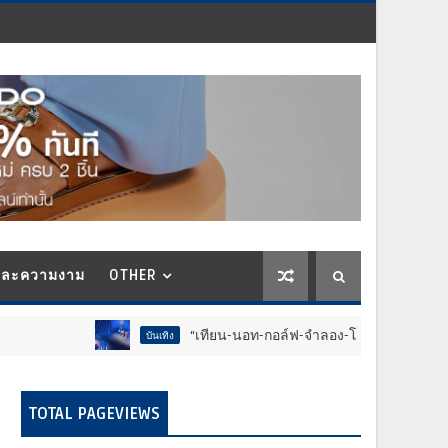
และความงาม
OTHER
“เทียน-นอท-กอล์ฟ-จำลอง-โฟล์ค” ร้องจ๊าก!! อุปกรณ์ม่วนจอย
บันเทิง
TOTAL PAGEVIEWS