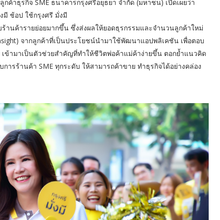
ูกค้าธุรกิจ SME ธนาคารกรุงศรีอยุธยา จำกัด (มหาชน) เปิดเผยว่า
ี ช้อป ใช้กรุงศรี มั่งมี
ับร้านค้ารายย่อยมากขึ้น ซึ่งส่งผลให้ยอดธุรกรรมและจำนวนลูกค้าใหม่
ึก (Insight) จากลูกค้าที่เป็นประโยชน์นำมาใช้พัฒนาแอปพลิเคชัน เพื่อตอบ
อป เข้ามาเป็นตัวช่วยสำคัญที่ทำให้ชีวิตพ่อค้าแม่ค้าง่ายขึ้น ตอกย้ำแนวคิด
อบการร้านค้า SME ทุกระดับ ให้สามารถค้าขาย ทำธุรกิจได้อย่างคล่อง