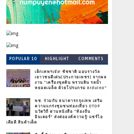
POPULAR 10
HIGHLIGHT
COMMENTS
เด็กเทพฯเจ๋ง! ชัชชาติ มอบรางวัล
เยาวชนดีเด่น(ประกายเพชร) จากผล
งาน “เครื่องขุดดิน พรวนดิน รดน้ำ
หยอดเมล็ด ด้วยโปรแกรม Arduino”
พช. ร่วมกับ ธนาคารกรุงเทพ เสริม
ความแกร่งชุมชนท่องเที่ยว OTOP
นวัตวิถี ผ่านหนังสือ “ท้องถิ่น
อินเตอร์” ส่งต่อองค์ความรู้-แชร์ไอ
เดียดี สินค้าเด็ด