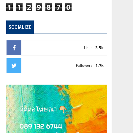
1
1
2
9
8
7
0
SOCIALIZE
3.5k
Likes
1.7k
Followers