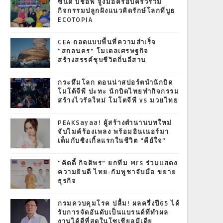
ซินดี้ บิชอพ จูงมือครอบครัวร่วม
กิจกรรมปลูกฝังแนวคิดรักษ์โลกที่บูธ
ECOTOPIA
CEA ถอดแบบพื้นที่ความสำเร็จ
“สกลนคร” โมเดลเศรษฐกิจ
สร้างสรรค์ชุบชีวิตถิ่นอีสาน
กระหึ่มโลก ดอนน่าสปอร์ตนำนักบิด
โมโต้จีพี ปะทะ นักบิดไทยทำกิจกรรม
สร้างไวรัลใหม่ โมโตจีพี vs มวยไทย
PEAKSayaa! ผู้สร้างตำนานบทใหม่
จับไมค์ร้องเพลง พร้อมอินเนอร์มา
เต็มกับซิงเกิ้ลแรกในชีวิต “คีย์ใจ”
“คิตตี้ กิจติพร” ยกทีม Mrs ร่วมแสดง
ความยินดี ไทย-กัมพูชาจับมือ ขยาย
ธุรกิจ
กรมควบคุมโรค ปลื้ม! ผลครึ่งปี65 ได้
รับการจัดอันดับเป็นแบรนด์ที่ทำผล
งานได้ดีที่สุดในโซเชียลมีเดีย