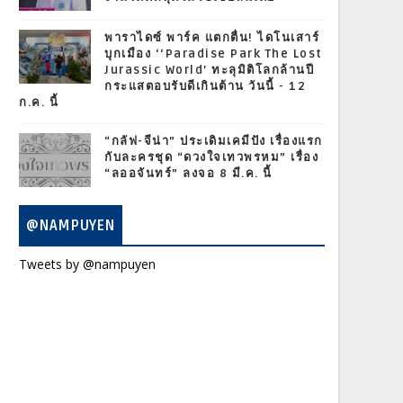
พาราไดซ์ พาร์ค แตกตื่น! ไดโนเสาร์
บุกเมือง ‘‘Paradise Park The Lost
Jurassic World’ ทะลุมิติโลกล้านปี
กระแสตอบรับดีเกินต้าน วันนี้ - 12
ก.ค. นี้
“กลัฟ-จีน่า” ประเดิมเคมีปัง เรื่องแรก
กับละครชุด “ดวงใจเทวพรหม” เรื่อง
“ลออจันทร์” ลงจอ 8 มี.ค. นี้
@NAMPUYEN
Tweets by @nampuyen