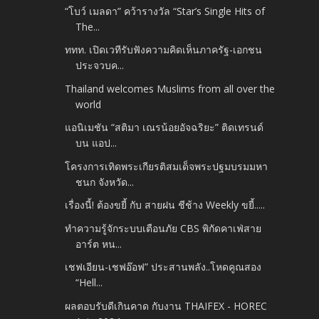
“โบว์ เมลดา” คว้ารางวัล “Star’s Single Hits of
The...
ททท. เปิดเวทีรับฟังความคิดเห็นภาครัฐ-เอกชน
ประจวบค...
Thailand welcomes Muslims from all over the
world
แอนิเมชัน “สติมา เณรน้อยอัจฉริยะ” ติดเทรนด์
บน แอป...
โครงการเทิดพระเกียรติสมเด็จพระปฐมบรมมหา
ชนก จังหวัด...
เรื่องนี้! ต้องขยี้ กับ สายฝน ชีช้าง Weekly ขยี้.....
ทำความรู้จักระบบเตือนภัย CBS พิกัดคาเฟ่สาย
อาร์ต หน...
เชฟเอียน-เชฟอ๊อฟ” ประสานพลัง..โหดคูณสอง
“Hell...
ผลตอบรับดีเกินคาด กับงาน THAIFEX - HOREC