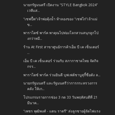
นายกรัฐมนตรี เปิดงาน “STYLE Bangkok 2024”
เวทีแส...
“เชฟปื้ด”เจ้าพ่อคุ้งน้ำ ท้าลองของ “เชฟไก่”เจ้าแม่
ข...
พาราไดซ์ พาร์ค พาคุณไปท่องโลกสวนสนุกลูกโป่
งกว่าหมื...
ร้าน At First สาขาศูนย์การค้าเอ็ม บี เค เซ็นเตอร์
...
เอ็ม บี เค เซ็นเตอร์ ร่วมกับ สภากาชาดไทย จัดกิจ
กรร...
พาราไดซ์ พาร์ค ร่วมยินดี บุฟเฟต์ชาบูสุกี้ชื่อดัง ล...
นายกรัฐมนตรี และรัฐมนตรีว่าการกระทรวงการ
คลัง ให้เก...
โปรแกรมรายการช่อง 3 กด 33 วันพฤหัสบดีที่ 21
มีนาค...
“เพชร พุฒิพงศ์ - แตน ราตรี” ส่งลูกชายผู้จัดไฟแรง