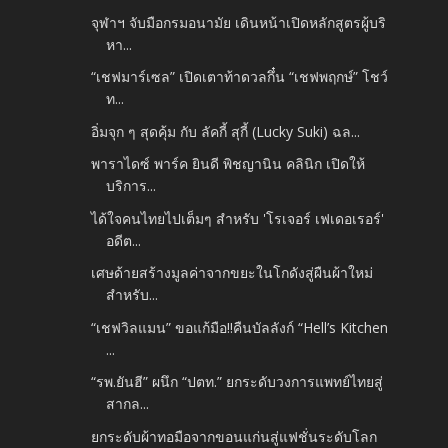
จุฬาฯ จับมือกรมอนามัย เดินหน้าเปิดหลักสูตรผู้บริ
หา...
“เชฟมาร์เซล” เปิดเตาท้าดวลกึ๋น “เชฟพฤกษ์” โชว์
ท...
อิ่มจุก ๆ สุดคุ้ม กับ ลัคกี้ สุกี้ (Lucky Suki) ฉล...
พาราไดซ์ พาร์ค ยินดี พิชญานิน คลินิก เปิดให้
บริการ...
ได้ใจคนไทยไปเต็มๆ สำหรับ 'โรเจอร์ เฟเดอเรอร์'
อดีต...
เศษด้ายสร้างมูลค่าจากขยะในโกดังสู่ผืนผ้าใหม่
สำหรับ...
“เชฟวิลแมน” ขอแก้มือ!!คืนบัลลังก์ “Hell’s Kitchen
...
“รพ.ยันฮี” ผนึก “ปตท.” ยกระดับวงการแพทย์ไทยสู่
สากล...
ยกระดับผ้าทอมือจากขอนแก่นสู่แฟชั่นระดับโลก