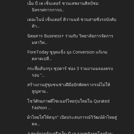
เอ็ม บี เค เซ็นเตอร์ ชวนเสพงานศิลป์ชม
นิทรรศการการถ...
เดอะไนน์ เซ็นเตอร์ ติวานนท์ ชวนสายซิ่งรถบังคับ
ท้า...
นิตยสาร Business+ ร่วมกับ วิทยาลัยการจัดการ
มหาวิท...
ForeToday ชูจุดแข็ง มุ่ง Conversion แก้เกม
ตลาดเปลี...
กระหึ่มลั่นกรุง ซุปตาร์ ช่อง 3 ร่วมงานฉลองครบ
รอบ “...
สร้างงานสู่ชุมชนช่างฝีมือปักพัสตราภรณ์ไม่ให้
สูญหาย...
โชว์ศักยภาพดีไซเนอร์ไทยรุ่นใหม่ใน Qurated
Fashion ...
ผ้าไทยใส่ให้สนุก" เปิดประสบการณ์วิวัฒน์ผ้าไทยสู่
ตล...
4 ศูนย์การค้าเครือเอ็ม บี เค รวมพลังลดโลกร้อน