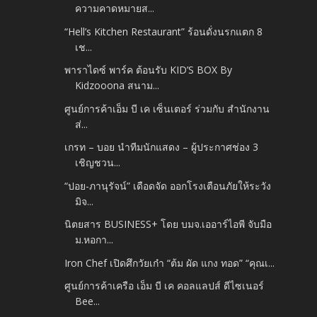
ความคาดหมายส...
“Hell’s Kitchen Restaurant” ร้อนดั่งนรกแตก 8
เช...
พาราไดซ์ พาร์ค ต้อนรับ KID’S BOX By
Kidzooona สนาม...
ศูนย์การค้าเอ็ม บี เค เซ็นเตอร์ ร่วมกับ สำนักงาน
ส่...
เกรท – บอย นำทีมนักแสดง – ผู้ประกาศช่อง 3
เชิญชวน...
“ปอย-ภานุรัจน์” เดือดจัด ออกโรงเตือนภัยให้ระวัง
มิจ...
นิตยสาร BUSINESS+ โดย บมจ.เออาร์ไอพี จับมือ
ม.หอกา...
Iron Chef เปิดศึกวัยเก๋า “ต้ม ผัด แกง ทอด” “คุณเ...
ศูนย์การค้าเครือ เอ็ม บี เค คอลแลปส์ ดีไซเนอร์
Bee...