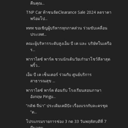
คืนคุณ...
TNP Car ท้าชนจัดClearance Sale 2024 ลดราคา
พร้อมโป...
ททท ขอเชิญผู้บริหารทุกภาคส่วน ร่วมขับเคลื่อน
ประเทศ...
คณะผู้บริหารระดับสูงเอ็ม บี เค และ บริษัทในเครือ
ร...
พาราไดซ์ พาร์ค ชวนนักเต้นวัยเก๋ามาโชว์ลีลาสุด
พริ้ว...
เอ็ม บี เค เซ็นเตอร์ ร่วมกับ ศูนย์บริการ
สาธารณสุข ...
พาราไดซ์ พาร์ค ต้อนรับ โรงเรียนสอนภาษา
อังกฤษ Pingu...
“กลัฟ-จีน่า” ประเดิมเคมีปัง เรื่องแรกกับละครชุด
“ด...
โปรแกรมรายการช่อง 3 กด 33 วันพฤหัสบดีที่ 7
มีนาคม...