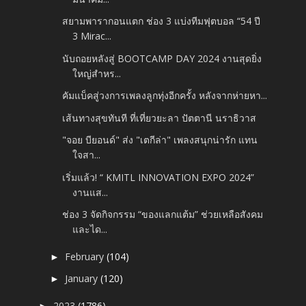
สยามพารากอนแตก ช่อง 3 แบ่งทีมฟุตบอล “54 ปี
3 Mirac...
นับถอยหลังสู่ BOOTCAMP DAY 2024 งานสุดยิ่ง
ใหญ่สำหร...
คัมแบ็คสู่วงการเพลงลูกทุ่งอีกครั้ง หลังจากห่ายหา...
เส้นทางสุขทันที ที่เที่ยวยะลา ปัตตานี นราธิวาส
"จอย บียอนด์" ส่ง "เตกีล่า" เพลงสนุกน่ารัก แทน
ใจสา...
เริ่มแล้ว! “ KMITL INNOVATION EXPO 2024”
งานแส...
ช่อง 3 จัดกิจกรรม “ของแลกแต้ม” ช่วยเหลือสังคม
และได...
February
(104)
►
January
(120)
►
2023
(1786)
►