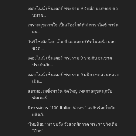
เดอะไนน์ เซ็นเตอร์ พระราม 9 จับมือ ม.เกษตร ชว
นมาช...
เพราะสุขภาพใจ เป็นเรื่องใกล้ตัว! พาราไดซ์ พาร์ค
ผน...
วันรีไซเคิลโลก เอ็ม บี เค และบริษัทในเครือ มอบ
ขวด ...
เดอะไนน์ เซ็นเตอร์ พระราม 9 ร่วมกับ ธนชาต
ประกันภัย...
เดอะไนน์ เซ็นเตอร์ พระราม 9 ผนึก เขตสวนหลวง
เปิด...
สยามอะเมซิ่งพาร์ค จัดใหญ่ เทศกาลสุขสนุกรับ
ซัมเมอร์...
นิทรรศการ "100 Italian Vases" แจกันร้อยใบกับ
ผลิตภั...
“ไทยนิยม” พาชมวัง วังสวดผักกาด พระราชวังเดิม
“Chef...