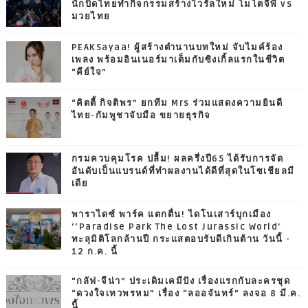
นักบิดไทยทำกิจกรรมสร้างไวรัลใหม่ โมโตจีพี vs
มวยไทย
PEAKSayaa! ผู้สร้างตำนานบทใหม่ จับไมค์ร้อง
เพลง พร้อมอินเนอร์มาเต็มกับซิงเกิ้ลแรกในชีวิต
“คีย์ใจ”
“คิตตี้ กิจติพร” ยกทีม Mrs ร่วมแสดงความยินดี
ไทย-กัมพูชาจับมือ ขยายธุรกิจ
กรมควบคุมโรค ปลื้ม! ผลครึ่งปี65 ได้รับการจัด
อันดับเป็นแบรนด์ที่ทำผลงานได้ดีที่สุดในโซเชียลมี
เดีย
พาราไดซ์ พาร์ค แตกตื่น! ไดโนเสาร์บุกเมือง
‘‘Paradise Park The Lost Jurassic World’
ทะลุมิติโลกล้านปี กระแสตอบรับดีเกินต้าน วันนี้ -
12 ก.ค. นี้
“กลัฟ-จีน่า” ประเดิมเคมีปัง เรื่องแรกกับละครชุด
“ดวงใจเทวพรหม” เรื่อง “ลออจันทร์” ลงจอ 8 มี.ค.
นี้