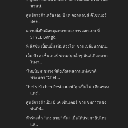
ชวนป...
ศูนย์การค้าเครือ เอ็ม บี เค คอลแลปส์ ดีไซเนอร์
Bee...
ความยั่งยืนคือหมุดหมายของการออกแบบ ที่
STYLE Bangk...
ที ลีสซิ่ง เปื้อนยิ้ม เพิ่มห่วงใย" ชวนเปลี่ยนถ่ายน...
เอ็ม บี เค เซ็นเตอร์ ชวนสนุกฉ่ำๆ มันส์เดือดมาก
ในงา...
“ไทยนิยม”ชมวัง พิพิธภัณฑสถานแห่งชาติ
พระนคร “Chef ...
"Hell’s Kitchen Restaurant”ลุกเป็นไฟ..เดือดของ
แทร่...
ศูนย์การค้าเอ็ม บี เค เซ็นเตอร์ ชวนชมการแข่ง
ขันกีฬ...
ทัวร์ลงฉ่ำ "เก่ง ธชย" ลั่น!! เมื่อให้ประชาธิปไตย
แล...