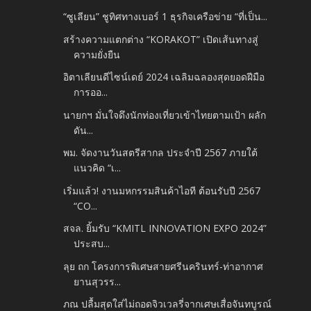
“ซูเลียน” ชูทิศทางเบอร์ 1 ธุรกิจเครือข่าย “ที่เป็น...
สร้างความแตกต่าง “KORAKOT” เปิดเส้นทางสู่
ความยั่งยืน
อิตาเลียนดีไซน์เดย์ 2024 เฉลิมฉลองสุดยอดฝีมือ
การออ...
นายกฯ มั่นใจดึงนักท่องเที่ยวเข้าไทยตามเป้า ผลัก
ดัน...
พม. จัดงานวันสตรีสากล ประจำปี 2567 ภายใต้
แนวคิด “เ...
เริ่มแล้ว! งานมหกรรมสินค้าไอที ต้อนรับปี 2567
“CO...
สจล. ยิ้มรับ “KMITL INNOVATION EXPO 2024”
ประสบ...
ลุย ถก โครงการพิเศษสายศรีนครินทร์-ท่าอากาศ
ยานสุวรร...
ภณ ปลื้มสุดใส่ไม่ถอดจิวเวลรี่จากเศษเสื่อจันทบูรณ์