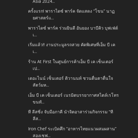
Asia 2024...
ครั้งแรก! พาราไดซ์ พาร์ค จัดแสดง “โขน” นาฏ
ยศาสตร์แ...
พาราไดซ์ พาร์ค ร่วมยินดี อันยอง บาบีคิว บุฟเฟ่ต์
เ...
เริ่มแล้ว!! งานประมูลรถสวย คัดพิเศษที่เอ็ม บี เค
เ...
ร้าน At First ในศูนย์การค้าเอ็ม บี เค เซ็นเตอร์
เป...
เดอะไนน์ เซ็นเตอร์ ติวานนท์ ชวนตื่นตาตื่นใจ
สัตว์มห...
เอ็ม บี เค เซ็นเตอร์ เนรมิตบรรยากาศสไตล์เรโทร
ขนทั...
ที ลีสซิ่ง จับมือภาคี นำจิตอาสาร่วมกิจกรรม “ที
ลีส...
Iron Chef ระเบิดศึก “อาหารไทยแนวผสมผสาน”
สองเชฟ...