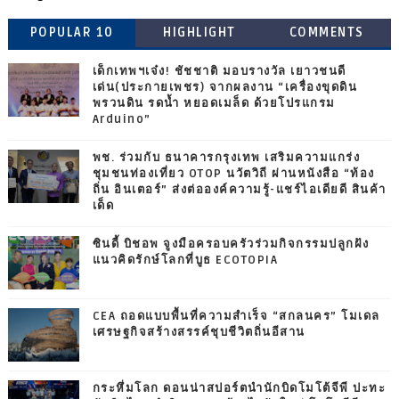
POPULAR 10
HIGHLIGHT
COMMENTS
เด็กเทพฯเจ๋ง! ชัชชาติ มอบรางวัล เยาวชนดี
เด่น(ประกายเพชร) จากผลงาน “เครื่องขุดดิน
พรวนดิน รดน้ำ หยอดเมล็ด ด้วยโปรแกรม
Arduino”
พช. ร่วมกับ ธนาคารกรุงเทพ เสริมความแกร่ง
ชุมชนท่องเที่ยว OTOP นวัตวิถี ผ่านหนังสือ “ท้อง
ถิ่น อินเตอร์” ส่งต่อองค์ความรู้-แชร์ไอเดียดี สินค้า
เด็ด
ซินดี้ บิชอพ จูงมือครอบครัวร่วมกิจกรรมปลูกฝัง
แนวคิดรักษ์โลกที่บูธ ECOTOPIA
CEA ถอดแบบพื้นที่ความสำเร็จ “สกลนคร” โมเดล
เศรษฐกิจสร้างสรรค์ชุบชีวิตถิ่นอีสาน
กระหึ่มโลก ดอนน่าสปอร์ตนำนักบิดโมโต้จีพี ปะทะ