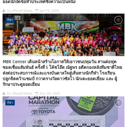
ยอดนักงัดข้อทั่วประเทศชิงความเป็นหนึ่ง
Go Ahead News
Jun 10, 2026
กีฬา
MBK Center เดินหน้าสร้างโอกาสให้เยาวชนปทุมวัน สานต่อฟุต
ซอลเชื่อมสัมพันธ์ ครั้งที่ 5 โค้ชโอ๊ต ณัฐพร อดีตกองหลังทีมชาติไทย
ส่งต่อประสบการณ์และแรงบันดาลใจสู่เส้นทางนักกีฬา โรงเรียน
ปลูกจิตคว้าแชมป์ กวาดรางวัลดาวซัลโว นักเตะยอดเยี่ยม และ ผู้
รักษาประตูยอดเยี่ยม
Go Ahead News
Dec 06, 2025
กีฬา