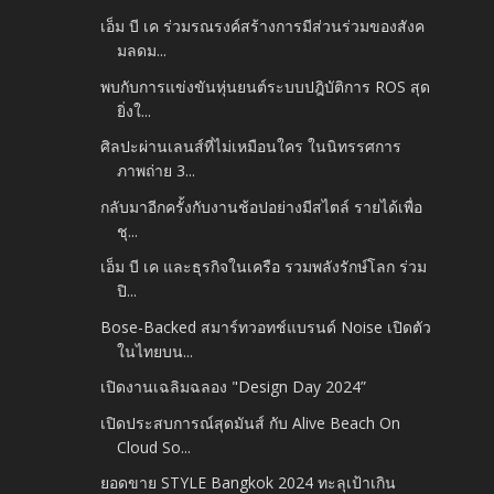
เอ็ม บี เค ร่วมรณรงค์สร้างการมีส่วนร่วมของสังค
มลดม...
พบกับการแข่งขันหุ่นยนต์ระบบปฎิบัติการ ROS สุด
ยิ่งใ...
ศิลปะผ่านเลนส์ที่ไม่เหมือนใคร ในนิทรรศการ
ภาพถ่าย 3...
กลับมาอีกครั้งกับงานช้อปอย่างมีสไตล์ รายได้เพื่อ
ชุ...
เอ็ม บี เค และธุรกิจในเครือ รวมพลังรักษ์โลก ร่วม
ปิ...
Bose-Backed สมาร์ทวอทช์แบรนด์ Noise เปิดตัว
ในไทยบน...
เปิดงานเฉลิมฉลอง "Design Day 2024”
เปิดประสบการณ์สุดมันส์ กับ Alive Beach On
Cloud So...
ยอดขาย STYLE Bangkok 2024 ทะลุเป้าเกิน