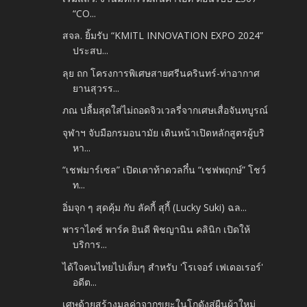
“CO...
สจล. ยิ้มรับ “KMITL INNOVATION EXPO 2024”
ประสบ...
ลุย ถก โครงการพิเศษสายศรีนครินทร์-ท่าอากาศ
ยานสุวรร...
ภณ ปลื้มสุดใส่ไม่ถอดจิวเวลรี่จากเศษเสื่อจันทบูรณ์
จุฬาฯ จับมือกรมอนามัย เดินหน้าเปิดหลักสูตรผู้บริ
หา...
“เชฟมาร์เซล” เปิดเตาท้าดวลกึ๋น “เชฟพฤกษ์” โชว์
ท...
อิ่มจุก ๆ สุดคุ้ม กับ ลัคกี้ สุกี้ (Lucky Suki) ฉล...
พาราไดซ์ พาร์ค ยินดี พิชญานิน คลินิก เปิดให้
บริการ...
ได้ใจคนไทยไปเต็มๆ สำหรับ 'โรเจอร์ เฟเดอเรอร์'
อดีต...
เศษด้ายสร้างมูลค่าจากขยะในโกดังสู่ผืนผ้าใหม่