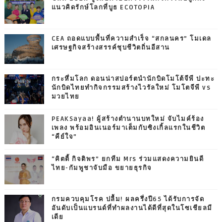
แนวคิดรักษ์โลกที่บูธ ECOTOPIA
CEA ถอดแบบพื้นที่ความสำเร็จ “สกลนคร” โมเดล
เศรษฐกิจสร้างสรรค์ชุบชีวิตถิ่นอีสาน
กระหึ่มโลก ดอนน่าสปอร์ตนำนักบิดโมโต้จีพี ปะทะ
นักบิดไทยทำกิจกรรมสร้างไวรัลใหม่ โมโตจีพี vs
มวยไทย
PEAKSayaa! ผู้สร้างตำนานบทใหม่ จับไมค์ร้อง
เพลง พร้อมอินเนอร์มาเต็มกับซิงเกิ้ลแรกในชีวิต
“คีย์ใจ”
“คิตตี้ กิจติพร” ยกทีม Mrs ร่วมแสดงความยินดี
ไทย-กัมพูชาจับมือ ขยายธุรกิจ
กรมควบคุมโรค ปลื้ม! ผลครึ่งปี65 ได้รับการจัด
อันดับเป็นแบรนด์ที่ทำผลงานได้ดีที่สุดในโซเชียลมี
เดีย