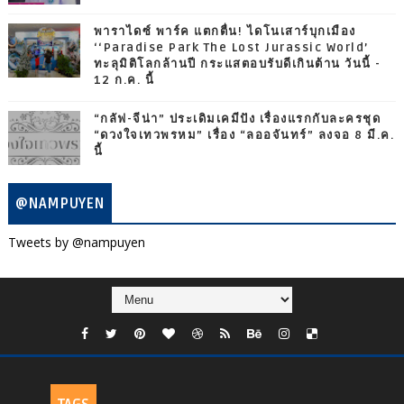
พาราไดซ์ พาร์ค แตกตื่น! ไดโนเสาร์บุกเมือง
‘‘Paradise Park The Lost Jurassic World’
ทะลุมิติโลกล้านปี กระแสตอบรับดีเกินต้าน วันนี้ -
12 ก.ค. นี้
“กลัฟ-จีน่า” ประเดิมเคมีปัง เรื่องแรกกับละครชุด
“ดวงใจเทวพรหม” เรื่อง “ลออจันทร์” ลงจอ 8 มี.ค.
นี้
@NAMPUYEN
Tweets by @nampuyen