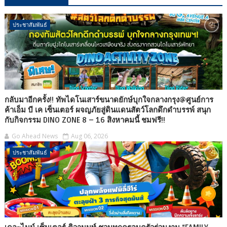
ประชาสัมพันธ์
กลับมาอีกครั้ง!! ทัพไดโนเสาร์ขนาดยักษ์บุกใจกลางกรุง@ศูนย์การ
ค้าเอ็ม บี เค เซ็นเตอร์ ผจญภัยสู่ดินแดนสัตว์โลกดึกดำบรรพ์ สนุก
กับกิจกรรม DINO ZONE 8 – 16 สิงหาคมนี้ ชมฟรี!!
Go Ahead News
Aug 06, 2026
ประชาสัมพันธ์