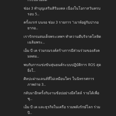
ช่อง 3 ทำบุญเสริมสิริมงคล เนื่องในโอกาสวันครบ
รอบ 5...
ครั้งแรก! บนจอ ช่อง 3 รายการ “เมาท์อยู่กับปากอ
ยากอ...
เรารักกรมสมเด็จพระเทพฯ ทำความดีบริจาคโลหิต
เฉลิมพระ...
เอ็ม บี เค ร่วมรณรงค์สร้างการมีส่วนร่วมของสังค
มลดม...
พบกับการแข่งขันหุ่นยนต์ระบบปฎิบัติการ ROS สุด
ยิ่งใ...
ศิลปะผ่านเลนส์ที่ไม่เหมือนใคร ในนิทรรศการ
ภาพถ่าย 3...
กลับมาอีกครั้งกับงานช้อปอย่างมีสไตล์ รายได้เพื่อ
ชุ...
เอ็ม บี เค และธุรกิจในเครือ รวมพลังรักษ์โลก ร่วม
ปิ...