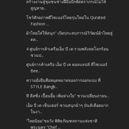
สร้างงานสู่ชุมชนช่างฝีมือปักพัสตราภรณ์ไม่ให้
สูญหาย...
โชว์ศักยภาพดีไซเนอร์ไทยรุ่นใหม่ใน Qurated
Fashion ...
ผ้าไทยใส่ให้สนุก" เปิดประสบการณ์วิวัฒน์ผ้าไทยสู่
ตล...
4 ศูนย์การค้าเครือเอ็ม บี เค รวมพลังลดโลกร้อน
ชวนป...
ศูนย์การค้าเครือ เอ็ม บี เค คอลแลปส์ ดีไซเนอร์
Bee...
ความยั่งยืนคือหมุดหมายของการออกแบบ ที่
STYLE Bangk...
ที ลีสซิ่ง เปื้อนยิ้ม เพิ่มห่วงใย" ชวนเปลี่ยนถ่ายน...
เอ็ม บี เค เซ็นเตอร์ ชวนสนุกฉ่ำๆ มันส์เดือดมาก
ในงา...
“ไทยนิยม”ชมวัง พิพิธภัณฑสถานแห่งชาติ
พระนคร “Chef ...