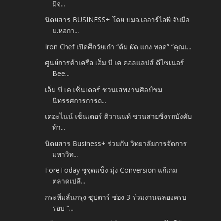
มิจ...
นิตยสาร BUSINESS+ โดย บมจ.เออาร์ไอพี จับมือ
ม.หอกา...
Iron Chef เปิดศึกวัยเก๋า “ต้ม ผัด แกง ทอด” “คุณเ...
ศูนย์การค้าเครือ เอ็ม บี เค คอลแลปส์ ดีไซเนอร์
Bee...
เอ็ม บี เค เซ็นเตอร์ ชวนเสพงานศิลป์ชม
นิทรรศการการถ...
เดอะไนน์ เซ็นเตอร์ ติวานนท์ ชวนสายซิ่งรถบังคับ
ท้า...
นิตยสาร Business+ ร่วมกับ วิทยาลัยการจัดการ
มหาวิท...
ForeToday ชูจุดแข็ง มุ่ง Conversion แก้เกม
ตลาดเปลี...
กระหึ่มลั่นกรุง ซุปตาร์ ช่อง 3 ร่วมงานฉลองครบ
รอบ “...