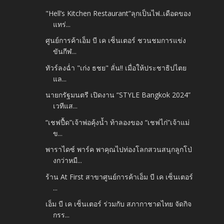
"Hell’s Kitchen Restaurant”ลุกเป็นไฟ..เดือดของ
แทร่...
ศูนย์การค้าเอ็ม บี เค เซ็นเตอร์ ชวนชมการแข่ง
ขันกีฬ...
ทัวร์ลงฉ่ำ "เก่ง ธชย" ลั่น!! เมื่อให้ประชาธิปไตย
แล...
นายกรัฐมนตรี เปิดงาน “STYLE Bangkok 2024”
เวทีแส...
“เชฟปื้ด”เจ้าพ่อคุ้งน้ำ ท้าลองของ “เชฟไก่”เจ้าแม่
ข...
พาราไดซ์ พาร์ค พาคุณไปท่องโลกสวนสนุกลูกโป่
งกว่าหมื...
ร้าน At First สาขาศูนย์การค้าเอ็ม บี เค เซ็นเตอร์
...
เอ็ม บี เค เซ็นเตอร์ ร่วมกับ สภากาชาดไทย จัดกิจ
กรร...