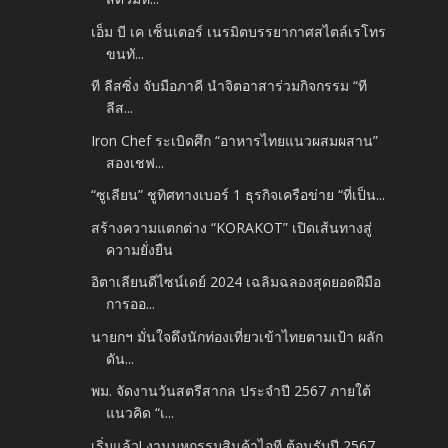
เอ็ม บี เค เซ็นเตอร์ เนรมิตบรรยากาศสไตล์เรโทร
ขนทั...
ที ลีสซิ่ง จับมือภาคี นำจิตอาสาร่วมกิจกรรม “ที
ลีส...
Iron Chef ระเบิดศึก “อาหารไทยแนวผสมผสาน”
สองเชฟ...
“ซูเลียน” ชูทิศทางเบอร์ 1 ธุรกิจเครือข่าย “ที่เป็น...
สร้างความแตกต่าง “KORAKOT” เปิดเส้นทางสู่
ความยั่งยืน
อิตาเลียนดีไซน์เดย์ 2024 เฉลิมฉลองสุดยอดฝีมือ
การออ...
นายกฯ มั่นใจดึงนักท่องเที่ยวเข้าไทยตามเป้า ผลัก
ดัน...
พม. จัดงานวันสตรีสากล ประจำปี 2567 ภายใต้
แนวคิด “เ...
เริ่มแล้ว! งานมหกรรมสินค้าไอที ต้อนรับปี 2567