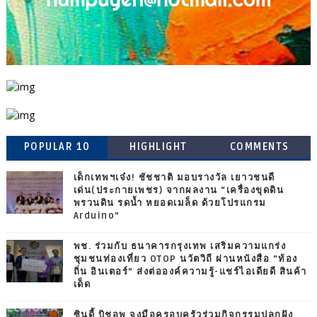
POPULAR 10
HIGHLIGHT
COMMENTS
เด็กเทพฯเจ๋ง! ชัชชาติ มอบรางวัล เยาวชนดี
เด่น(ประกายเพชร) จากผลงาน “เครื่องขุดดิน
พรวนดิน รดน้ำ หยอดเมล็ด ด้วยโปรแกรม
Arduino”
พช. ร่วมกับ ธนาคารกรุงเทพ เสริมความแกร่ง
ชุมชนท่องเที่ยว OTOP นวัตวิถี ผ่านหนังสือ “ท้อง
ถิ่น อินเตอร์” ส่งต่อองค์ความรู้-แชร์ไอเดียดี สินค้า
เด็ด
ซินดี้ บิชอพ จูงมือครอบครัวร่วมกิจกรรมปลูกฝัง