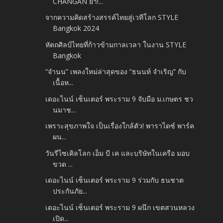
CHANGAN ย้ำ!...
จากความคิดสร้างสรรค์ไทยสู่เวทีโลก STYLE
Bangkok 2024
หัตถศิลป์ไทยที่ก้าวข้ามกาลเวลา ในงาน STYLE
Bangkok
“จำนน” เพลงใหม่ล่าสุดของ “ธนนท์ จำเริญ” กับ
เนื้อห...
เดอะไนน์ เซ็นเตอร์ พระราม 9 จับมือ ม.เกษตร ชว
นมาช...
เพราะสุขภาพใจ เป็นเรื่องใกล้ตัว! พาราไดซ์ พาร์ค
ผน...
วันรีไซเคิลโลก เอ็ม บี เค และบริษัทในเครือ มอบ
ขวด ...
เดอะไนน์ เซ็นเตอร์ พระราม 9 ร่วมกับ ธนชาต
ประกันภัย...
เดอะไนน์ เซ็นเตอร์ พระราม 9 ผนึก เขตสวนหลวง
เปิด...