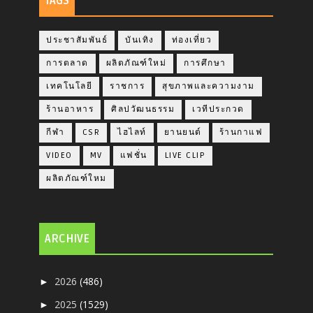
TAGS
ประชาสัมพันธ์
บันเทิง
ท่องเที่ยว
การตลาด
ผลิตภัณฑ์ใหม่
การศึกษา
เทคโนโลยี
ราชการ
สุขภาพและความงาม
ร้านอาหาร
ศิลปวัฒนธรรม
เวทีประกวด
กีฬา
CSR
ไฮไลท์
ยานยนต์
ร้านกาแฟ
VIDEO
MV
แฟชั่น
LIVE CLIP
ผลิตภัณฑ์ใหม
ARCHIVE
2026
(486)
►
2025
(1529)
►