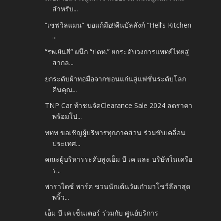
สำหรับ...
“เชฟวิลแมน” ขอแก้มือ!!คืนบัลลังก์ “Hell’s Kitchen
...
“รพ.ยันฮี” ผนึก “ปตท.” ยกระดับวงการแพทย์ไทยสู่
สากล...
ยกระดับผ้าทอมือจากขอนแก่นสู่แฟชั่นระดับโลก
คืนคุณ...
TNP Car ท้าชนจัดClearance Sale 2024 ลดราคา
พร้อมโป...
ททท ขอเชิญผู้บริหารทุกภาคส่วน ร่วมขับเคลื่อน
ประเทศ...
คณะผู้บริหารระดับสูงเอ็ม บี เค และ บริษัทในเครือ
ร...
พาราไดซ์ พาร์ค ชวนนักเต้นวัยเก๋ามาโชว์ลีลาสุด
พริ้ว...
เอ็ม บี เค เซ็นเตอร์ ร่วมกับ ศูนย์บริการ