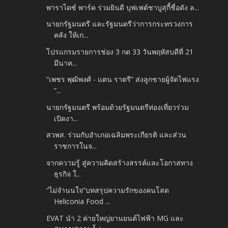
พาราไดซ์ พาร์ค ร่วมยินดี บุฟเฟต์ชาบูสุกี้ชื่อดัง ล...
นายกรัฐมนตรี และรัฐมนตรีว่าการกระทรวงการ
คลัง ให้เก...
โปรแกรมรายการช่อง 3 กด 33 วันพฤหัสบดีที่ 21
มีนาค...
“เพชร พุฒิพงศ์ - แตน ราตรี” ส่งลูกชายผู้จัดไฟแรง
“...
นายกรัฐมนตรี พร้อมด้วยรัฐมนตรีท่องเที่ยวร่วม
เปิดงา...
สวพส. ร่วมกับอำเภอเฉลิมพระเกียรติ และส่วน
ราชการในจ...
จากความรู้ สู่ความคิดสร้างสรรค์และโอกาสทาง
ธุรกิจ ใ...
“ไม่จำนนใจ”บทสรุปความรักของคนโสด
Heliconia Food ...
EVAT นำ 2 ค่ายใหญ่ยานยนต์ไฟฟ้า MG และ