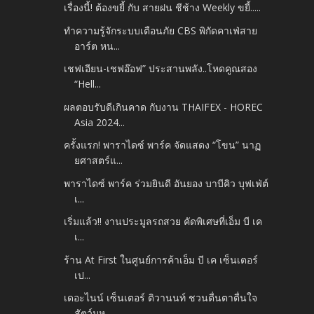
เรื่องนี้! ต้องขยี้ กับ สายฝน ชีช้าง Weekly ขยี้.....
ทำความรู้จักระบบเตือนภัย CBS พิกัดคาเฟ่สาย
อาร์ต หน...
เชฟเอียน-เชฟอ๊อฟ” ประสานพลัง..โหดคูณสอง
“Hell...
ผลตอบรับดีเกินคาด กับงาน THAIFEX - HOREC
Asia 2024...
ครั้งแรก! พาราไดซ์ พาร์ค จัดแสดง “โขน” นาฏ
ยศาสตร์แ...
พาราไดซ์ พาร์ค ร่วมยินดี อันยอง บาบีคิว บุฟเฟ่ต์
เ...
เริ่มแล้ว!! งานประมูลรถสวย คัดพิเศษที่เอ็ม บี เค
เ...
ร้าน At First ในศูนย์การค้าเอ็ม บี เค เซ็นเตอร์
เป...
เดอะไนน์ เซ็นเตอร์ ติวานนท์ ชวนตื่นตาตื่นใจ
สัตว์มห...