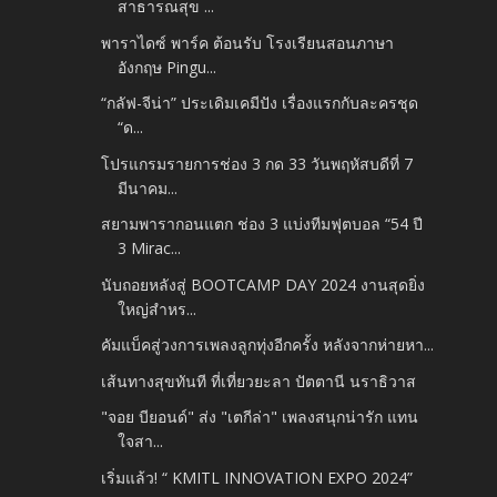
สาธารณสุข ...
พาราไดซ์ พาร์ค ต้อนรับ โรงเรียนสอนภาษา
อังกฤษ Pingu...
“กลัฟ-จีน่า” ประเดิมเคมีปัง เรื่องแรกกับละครชุด
“ด...
โปรแกรมรายการช่อง 3 กด 33 วันพฤหัสบดีที่ 7
มีนาคม...
สยามพารากอนแตก ช่อง 3 แบ่งทีมฟุตบอล “54 ปี
3 Mirac...
นับถอยหลังสู่ BOOTCAMP DAY 2024 งานสุดยิ่ง
ใหญ่สำหร...
คัมแบ็คสู่วงการเพลงลูกทุ่งอีกครั้ง หลังจากห่ายหา...
เส้นทางสุขทันที ที่เที่ยวยะลา ปัตตานี นราธิวาส
"จอย บียอนด์" ส่ง "เตกีล่า" เพลงสนุกน่ารัก แทน
ใจสา...
เริ่มแล้ว! “ KMITL INNOVATION EXPO 2024”