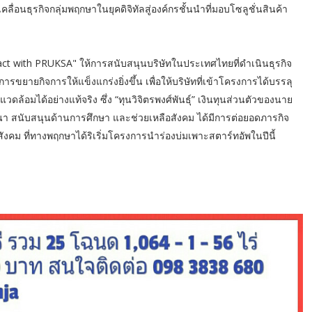
อนธุรกิจกลุ่มพฤกษาในยุคดิจิทัลสู่องค์กรชั้นนำที่มอบโซลูชั่นสินค้า
pact with PRUKSA" ให้การสนับสนุนบริษัทในประเทศไทยที่ดำเนินธุรกิจ
ารขยายกิจการให้แข็งแกร่งยิ่งขึ้น เพื่อให้บริษัทที่เข้าโครงการได้บรรลุ
อมได้อย่างแท้จริง ซึ่ง “ทุนวิจิตรพงศ์พันธุ์” เงินทุนส่วนตัวของนาย
าสนา สนับสนุนด้านการศึกษา และช่วยเหลือสังคม ได้มีการต่อยอดภารกิจ
สังคม ที่ทางพฤกษาได้ริเริ่มโครงการนำร่องบ่มเพาะสตาร์ทอัพในปีนี้