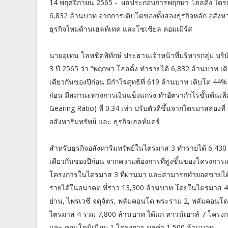
14 พฤศจิกายน 2565 - ผลประกอบการพฤกษา โฮลดิ้ง ไตรมาส
6,832 ล้านบาท จากการเติบโตของทั้งสองธุรกิจหลัก อสังหา
ธุรกิจใหม่ด้านเฮลท์เทค และโซเชียล คอมเมิร์ส
นายอุเทน โลหชิตพิทักษ์ ประธานเจ้าหน้าที่บริหารกลุ่ม บ
3 ปี 2565 ว่า “พฤกษา โฮลดิ้ง ทำรายได้ 6,832 ล้านบาท เ
เดียวกันของปีก่อน มีกำไรสุทธิที่ 619 ล้านบาท เติบโต 44
ก่อน มีสถานะทางการเงินแข็งแกร่ง ทำอัตรากำไรขั้นต้นเพิ่มขึ
Gearing Ratio) ที่ 0.34 เท่า ปรับตัวดีขึ้นจากไตรมาสสองที่
อสังหาริมทรัพย์ และ ธุรกิจเฮลท์แคร์
สำหรับธุรกิจอสังหาริมทรัพย์ในไตรมาส 3 ทำรายได้ 6,43
เดียวกันของปีก่อน จากความต้องการที่สูงขึ้นของโครงกา
โครงการในไตรมาส 3 ที่ผ่านมา และสามารถทำยอดขายได้ 
รายได้ในอนาคต ที่ราว 13,300 ล้านบาท โดยในไตรมาส 4 
ย่าน, ไพรเวซี่ จตุจัตร, พลัมคอนโด พระราม 2, พลัมคอนโ
ไตรมาส 4 รวม 7,800 ล้านบาท ได้แก่ ทาวน์เฮาส์ 7 โครงกา
และ คอนโดมิเนียม 1 โครงการ มูลค่า 1,500 ล้านบาท