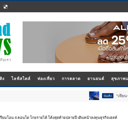
กับเรา
ทิง
ไลฟ์สไตล์
ท่องเที่ยว
การตลาด
ยานยนต์
สุขภาพ
“เทียน-นอท-กอล์ฟ
บันเทิง
ียมโอน 4 คอนโด โกยรายได้ โค้งสุดท้ายปลายปี เดินหน้าลงทุนธุรกิจเฮลท์