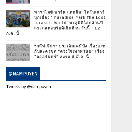
พาราไดซ์ พาร์ค แตกตื่น! ไดโนเสาร์
บุกเมือง ‘‘Paradise Park The Lost
Jurassic World’ ทะลุมิติโลกล้านปี
กระแสตอบรับดีเกินต้าน วันนี้ - 12
ก.ค. นี้
“กลัฟ-จีน่า” ประเดิมเคมีปัง เรื่องแรก
กับละครชุด “ดวงใจเทวพรหม” เรื่อง
“ลออจันทร์” ลงจอ 8 มี.ค. นี้
@NAMPUYEN
Tweets by @nampuyen