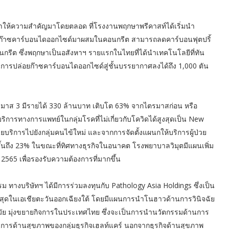
ฤกษาให้ความสำคัญมาโดยตลอด ที่โรงงานพฤกษาพรีคาสท์ได้เริ่มนำ
ำก๊าซคาร์บอนไดออกไซด์มาผสมในคอนกรีต สามารถลดคาร์บอนฟุตปริ้
รีต ซึ่งพฤกษาเป็นอสังหาฯ รายแรกในไทยที่ได้นำเทคโนโลยีที่ทัน
การปล่อยก๊าซคาร์บอนไดออกไซด์สู่ชั้นบรรยากาศลงได้ถึง 1,000 ตัน
รมาส 3 มีรายได้ 330 ล้านบาท เติบโต 63% จากไตรมาสก่อน หรือ
ิการทางการแพทย์ในกลุ่มโรคที่ไม่เกี่ยวกับโควิดได้สูงสุดเป็น New
ายบริการไปยังกลุ่มคนไข้ใหม่ และจากการจัดตั้งแผนกให้บริการผู้ป่วย
งขึ้นถึง 23% ในขณะที่ทิศทางธุรกิจในอนาคต โรงพยาบาลวิมุตมีแผนเพิ่ม
ปี 2565 เพื่อรองรับความต้องการที่มากขึ้น
ม ทางบริษัทฯ ได้มีการร่วมลงทุนกับ Pathology Asia Holdings ซึ่งเป็น
่ที่สุดในเอเชียตะวันออกเฉียงใต้ โดยมีแผนการนำโนฮาวด้านการวินิจฉัย
ัย มุ่งขยายกิจการในประเทศไทย ซึ่งจะเป็นการนำนวัตกรรมด้านการ
การด้านสุขภาพของกลุ่มธุรกิจเฮลท์แคร์ นอกจากธุรกิจด้านสุขภาพ