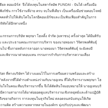
ียล คอมเมิร์ส จึงได้ลงทุนในสตาร์ทอัพ PUNDAI - ปันได้ เครื่องมือ
งก์ชัน การใช้งานที่ง่าย ครบ จบในที่เดียว เป็นเครื่องมือช่วยตอบโจทย์
คคลทั่วไปให้เติบโตในโลกอีคอมเมิร์ซและเป็นฟันเฟืองสำคัญในการ
จิทัลได้อีกทางหนึ่ง
รรมการบริษัท พฤกษา โฮลดิ้ง จำกัด (มหาชน) ครั้งล่าสุด ได้มีมติรับ
่ม และประธานคณะกรรมการบริหาร ของนายทองมา วิจิตรพงศ์พันธุ์
ต้นไป ซึ่งภายหลังการลาออก นายทองมา วิจิตรพงศ์พันธุ์ จะยังคงมี
และพิจารณาค่าตอบแทน กรรมการกำกับการบริหารความเสี่ยง
 Plan ที่ทางบริษัทฯ ได้วางแผนไว้ในการเตรียมความพร้อมและสร้าง
“หลังจากที่ได้ดำรงตำแหน่งร่วมกับนายอุเทน ที่ได้บริหารงานพฤกษา โฮ
มั่นใจในคณะทีมบริหารมากขึ้น จึงได้ตัดสินใจมอบหมายให้ นายอุเทนบริ
ี่มีความสามารถได้มาต่อยอดดูแลบริหารงานเชิงกลยุทธ์และด้านปฏิบัติ
ไปถีงขยายกิจการ การลงทุนในธุรกิจใหม่ ตลอดจนสนับสนุนให้เกิด
ความคิด สร้างความหลากหลายในองค์กร มุ่งปรับปรุงและพัฒนา