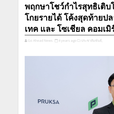
พฤกษาโชว์กำไรสุทธิเติบ
โกยรายได้ โค้งสุดท้ายปลา
เทค และ โซเชียล คอมเมิร
Go Ahead News
4 years ago
ประชาสัมพันธ์,