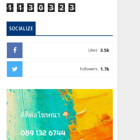
1
1
3
0
3
2
3
SOCIALIZE
3.5k
Likes
1.7k
Followers