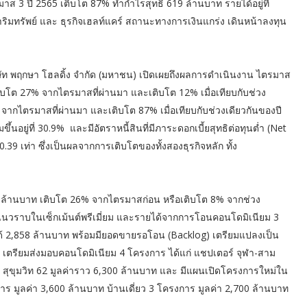
 3 ปี 2565 เติบโต 87% ทำกำไรสุทธิ 619 ล้านบาท รายได้อยู่ที่
ริมทรัพย์ และ ธุรกิจเฮลท์แคร์ สถานะทางการเงินแกร่ง เดินหน้าลงทุน
ริษัท พฤกษา โฮลดิ้ง จำกัด (มหาชน) เปิดเผยถึงผลการดำเนินงาน ไตรมาส
ติบโต 27% จากไตรมาสที่ผ่านมา และเติบโต 12% เมื่อเทียบกับช่วง
% จากไตรมาสที่ผ่านมา และเติบโต 87% เมื่อเทียบกับช่วงเดียวกันของปี
้นอยู่ที่ 30.9% และมีอัตราหนี้สินที่มีภาระดอกเบี้ยสุทธิต่อทุนต่ำ (Net
 0.39 เท่า ซึ่งเป็นผลจากการเติบโตของทั้งสองธุรกิจหลัก ทั้ง
0 ล้านบาท เติบโต 26% จากไตรมาสก่อน หรือเติบโต 8% จากช่วง
รแนวราบในเซ็กเม้นต์พรีเมี่ยม และรายได้จากการโอนคอนโดมิเนียม 3
2,858 ล้านบาท พร้อมมียอดขายรอโอน (Backlog) เตรียมแปลงเป็น
เตรียมส่งมอบคอนโดมิเนียม 4 โครงการ ได้แก่ แชปเตอร์ จุฬา-สาม
ด สุขุมวิท 62 มูลค่าราว 6,300 ล้านบาท และ มีแผนเปิดโครงการใหม่ใน
ร มูลค่า 3,600 ล้านบาท บ้านเดี่ยว 3 โครงการ มูลค่า 2,700 ล้านบาท