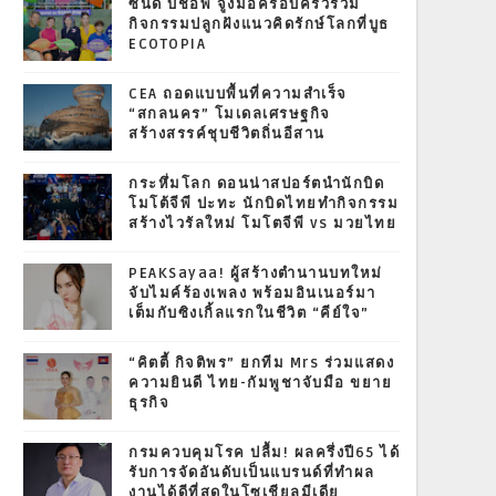
ซินดี้ บิชอพ จูงมือครอบครัวร่วม
กิจกรรมปลูกฝังแนวคิดรักษ์โลกที่บูธ
ECOTOPIA
CEA ถอดแบบพื้นที่ความสำเร็จ
“สกลนคร” โมเดลเศรษฐกิจ
สร้างสรรค์ชุบชีวิตถิ่นอีสาน
กระหึ่มโลก ดอนน่าสปอร์ตนำนักบิด
โมโต้จีพี ปะทะ นักบิดไทยทำกิจกรรม
สร้างไวรัลใหม่ โมโตจีพี vs มวยไทย
PEAKSayaa! ผู้สร้างตำนานบทใหม่
จับไมค์ร้องเพลง พร้อมอินเนอร์มา
เต็มกับซิงเกิ้ลแรกในชีวิต “คีย์ใจ”
“คิตตี้ กิจติพร” ยกทีม Mrs ร่วมแสดง
ความยินดี ไทย-กัมพูชาจับมือ ขยาย
ธุรกิจ
กรมควบคุมโรค ปลื้ม! ผลครึ่งปี65 ได้
รับการจัดอันดับเป็นแบรนด์ที่ทำผล
งานได้ดีที่สุดในโซเชียลมีเดีย