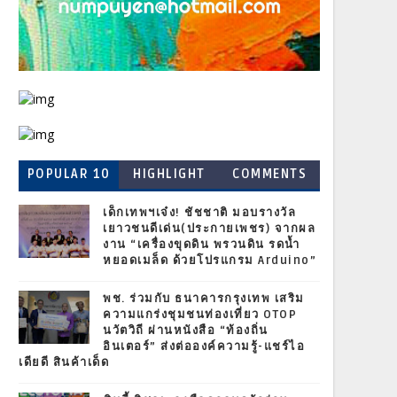
POPULAR 10
HIGHLIGHT
COMMENTS
เด็กเทพฯเจ๋ง! ชัชชาติ มอบรางวัล
เยาวชนดีเด่น(ประกายเพชร) จากผล
งาน “เครื่องขุดดิน พรวนดิน รดน้ำ
หยอดเมล็ด ด้วยโปรแกรม Arduino”
พช. ร่วมกับ ธนาคารกรุงเทพ เสริม
ความแกร่งชุมชนท่องเที่ยว OTOP
นวัตวิถี ผ่านหนังสือ “ท้องถิ่น
อินเตอร์” ส่งต่อองค์ความรู้-แชร์ไอ
เดียดี สินค้าเด็ด