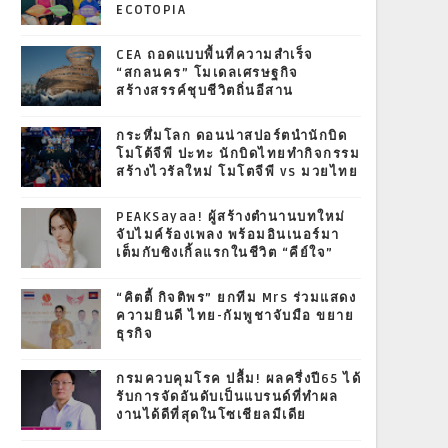
ECOTOPIA
CEA ถอดแบบพื้นที่ความสำเร็จ
“สกลนคร” โมเดลเศรษฐกิจ
สร้างสรรค์ชุบชีวิตถิ่นอีสาน
กระหึ่มโลก ดอนน่าสปอร์ตนำนักบิด
โมโต้จีพี ปะทะ นักบิดไทยทำกิจกรรม
สร้างไวรัลใหม่ โมโตจีพี vs มวยไทย
PEAKSayaa! ผู้สร้างตำนานบทใหม่
จับไมค์ร้องเพลง พร้อมอินเนอร์มา
เต็มกับซิงเกิ้ลแรกในชีวิต “คีย์ใจ”
“คิตตี้ กิจติพร” ยกทีม Mrs ร่วมแสดง
ความยินดี ไทย-กัมพูชาจับมือ ขยาย
ธุรกิจ
กรมควบคุมโรค ปลื้ม! ผลครึ่งปี65 ได้
รับการจัดอันดับเป็นแบรนด์ที่ทำผล
งานได้ดีที่สุดในโซเชียลมีเดีย