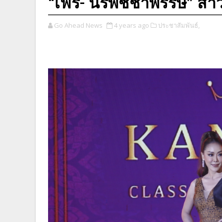
“เฟร์- นีรพัชชาพรรษ์” ส
Go Ahead News
4 years ago
ประชาสัมพันธ์,