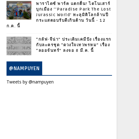
พาราไดซ์ พาร์ค แตกตื่น! ไดโนเสาร์
บุกเมือง ‘‘Paradise Park The Lost
Jurassic World’ ทะลุมิติโลกล้านปี
กระแสตอบรับดีเกินต้าน วันนี้ - 12
ก.ค. นี้
“กลัฟ-จีน่า” ประเดิมเคมีปัง เรื่องแรก
กับละครชุด “ดวงใจเทวพรหม” เรื่อง
“ลออจันทร์” ลงจอ 8 มี.ค. นี้
@NAMPUYEN
Tweets by @nampuyen