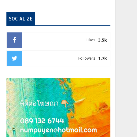
SOCIALIZE
3.5k
Likes
1.7k
Followers