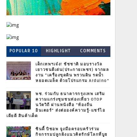
POPULAR 10
HIGHLIGHT
COMMENTS
เด็กเทพฯเจ๋ง! ชัชชาติ มอบรางวัล
เยาวชนดีเด่น(ประกายเพชร) จากผล
งาน “เครื่องขุดดิน พรวนดิน รดน้ำ
หยอดเมล็ด ด้วยโปรแกรม Arduino”
พช. ร่วมกับ ธนาคารกรุงเทพ เสริม
ความแกร่งชุมชนท่องเที่ยว OTOP
นวัตวิถี ผ่านหนังสือ “ท้องถิ่น
อินเตอร์” ส่งต่อองค์ความรู้-แชร์ไอ
เดียดี สินค้าเด็ด
ซินดี้ บิชอพ จูงมือครอบครัวร่วม
กิจกรรมปลูกฝังแนวคิดรักษ์โลกที่บูธ