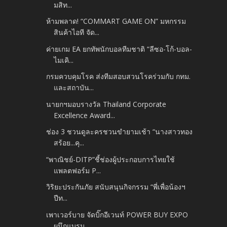
มสิท...
ห้ามพลาด! “COMMART GAME ON” มหกรรม
สินค้าไอที จัด...
ค่ายเกม EA ยกทัพนักบอลทีมชาติ “ลีซอ-โก้-บอล-
ไมเคิ...
กรมควบคุมโรค ส่งทีมสอบสวนโรคร่วมกับ กทม.
และสถาบัน...
นายกฯมอบรางวัล Thailand Corporate
Excellence Award...
ช่อง 3 ชวนดูละครชวนขำยามเช้า “นางสาวทอง
สร้อย...คุ...
“พาณิชย์-DITP”ชี้ช่องผู้ประกอบการไทยใช้
แพลตฟอร์ม P...
วิริยะประกันภัย สนับสนุนกิจกรรม “พี่เพื่อน้องฯ
ปีท...
เพาเวอร์บาย จัดบิ๊กอีเวนท์ POWER BUY EXPO
ผนึกแบรน...