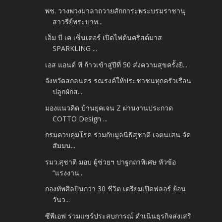
พช. วางพวงมาลาถวายสักการะพระบรมราชานุ
สาวรีย์พระบาท...
เอ็ม บี เค เซ็นเตอร์ เปิดไฟต้นคริสต์มาส
SPARKLING ...
เอส แอนด์ พี ก้าวเข้าสู่ปีที่ 50 ส่งความสุขครั้งยิ...
จังหวัดสกลนคร รณรงค์ให้ประชาชนทุกครัวเรือน
ปลูกผักส...
มองแนวคิด บ้านยุคเจน Z ผ่านงานประกวด
COTTO Design ...
กรมควบคุมโรค ร่วมกับมูลนิธิสุชาติ เจตนเสน จัด
สัมมน...
รมว.สุชาติ มอบ ผู้ช่วยฯ ปาฐกถาพิเศษ หัวข้อ
“แรงงาน...
กองทัพศิลปินกว่า 30 ชีวิต เตรียมเปิดฟลอร์ ย้อน
วันว...
ซีพีเอฟ ร่วมแชร์ประสบการณ์ ดำเนินธุรกิจส่งเสริ