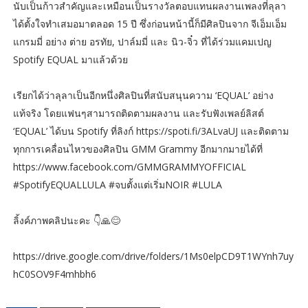
นับเป็นก้าวสำคัญและเหมือนเป็นรางวัลตอบแทนผลงานเพลงที่ลุลา
ได้ตั้งใจทำเสมอมาตลอด 15 ปี ซึ่งก่อนหน้านี้ก็มีศิลปินจาก จีเอ็มเอ็ม
แกรมมี่ อย่าง ต่าย อรทัย, ปาล์มมี่ และ นิว-จิ๋ว ที่ได้ร่วมแคมเปญ
Spotify EQUAL มาแล้วด้วย
เรียกได้ว่าลุลาเป็นอีกหนึ่งศิลปินที่สนับสนุนความ ‘EQUAL’ อย่าง
แท้จริง โดยแฟนๆสามารถติดตามผลงาน และรับฟังเพลย์ลิสต์
‘EQUAL’ ได้บน Spotify ที่ลิงก์ https://spoti.fi/3ALvaUJ และติดตาม
ทุกการเคลื่อนไหวของศิลปิน GMM Grammy อีกมากมายได้ที่
https://www.facebook.com/GMMGRAMMYOFFICIAL
#SpotifyEQUALLULA #จบตั้งแต่เริ่มNOIR #LULA
ลิ้งค์ภาพคลิปนะคะ 👇🙏😊
https://drive.google.com/drive/folders/1Ms0elpCD9T1WYnh7uy
hC0SOV9F4mhbh6