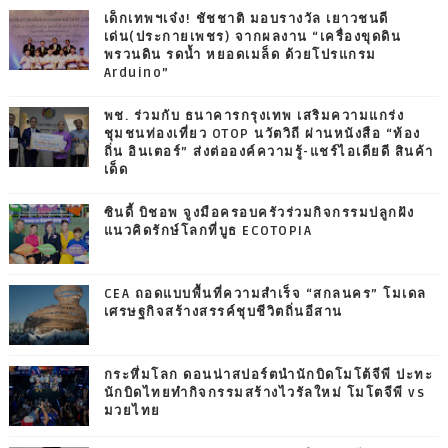
เด็กเทพฯเจ๋ง! ชัชชาติ มอบรางวัล เยาวชนดี
เด่น(ประกายเพชร) จากผลงาน “เครื่องขุดดิน
พรวนดิน รดน้ำ หยอดเมล็ด ด้วยโปรแกรม
Arduino”
พช. ร่วมกับ ธนาคารกรุงเทพ เสริมความแกร่ง
ชุมชนท่องเที่ยว OTOP นวัตวิถี ผ่านหนังสือ “ท้อง
ถิ่น อินเตอร์” ส่งต่อองค์ความรู้-แชร์ไอเดียดี สินค้า
เด็ด
ซินดี้ บิชอพ จูงมือครอบครัวร่วมกิจกรรมปลูกฝัง
แนวคิดรักษ์โลกที่บูธ ECOTOPIA
CEA ถอดแบบพื้นที่ความสำเร็จ “สกลนคร” โมเดล
เศรษฐกิจสร้างสรรค์ชุบชีวิตถิ่นอีสาน
กระหึ่มโลก ดอนน่าสปอร์ตนำนักบิดโมโต้จีพี ปะทะ
นักบิดไทยทำกิจกรรมสร้างไวรัลใหม่ โมโตจีพี vs
มวยไทย