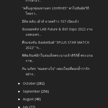
การทำงา...
"คลื่นลูกทุ่งมหานคร​ ​Ltmfm95" พาไปสัมผัสวิถี
ไทยรา...
อีลิท คลับ เฮ้าส์ ลาดพร้าว 107 เปิดแล้ว
นับถอยหลัง! LAB Future & BIO Expo 2022 งาน
แสดงเคร...
ศึกแข่งขัน Basketball “3PLUS STAR MATCH
2022”​ “ก...
พิพิธภัณฑ์ผ้าในสมเด็จพระนางเจ้าสิริกิติ์ พระบรม
ราช...
กัน นภัทร “หมดทางไป” เพลงใหม่ที่ตอกย้ำว่ารัก
อย่าง...
October
(282)
►
September
(256)
►
August
(48)
►
July
(22)
►