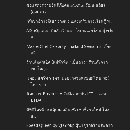
ขอแสดงความยินดีกับคุณพันชนะ​ วัฒนเสถียร​
(คุณเต้) ...
"ศึกษาธิการมีเฮ" ร่างพ.ร.บ.ส่งเสริม​การเรียนรู้​ พ...
AIS eSports เปิดสังเวียนเอาใจเกมเมอร์สายบู๊ ครั้ง
แ...
MasterChef Celebrity Thailand Season 3 “อ๊อฟ-
เอ๋...
ร้านส้มตำเปิดใหม่หัวหิน "เป็นลาว" ร้านดังจาก
เขาใหญ...
“เดอะ สตรีท รัชดา” มอบรางวัลสุดยอดโคฟเวอร์
ไทย จาก...
นิตยสาร Business+ จับมือสถาบัน ICTI - สอท –
ETDA ...
ทีทีบีไดรฟ์ กระตุ้นยอดสินเชื่อเช่าซื้อรถใหม่ โค้ง
ส...
Speed Queen by VJ Group ผู้นำธุรกิจร้านสะดวก