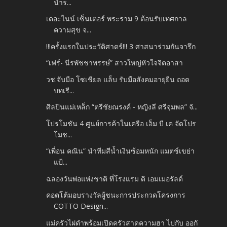
นำร...
เดอะไนน์ เซ็นเตอร์ พระราม 9 ต้อนรับเทศกาล
ความสุข จ...
!!!ครั้งแรกในประวัติศาตร์!!! 3 ศาสนาร่วมกันจารึก
“เฟร์- นีรพัชชาพรรษ์” สาวใหญ่หัวใจจิตอาสา
วช.จับมือ โซเชียล แล็บ รับมือสังคมอายุยืน ถอด
บทเรี...
ศิลปินแม่เหล็ก “ตรีชัยณรงค์ - หญิงลี ศรีจุมพล” จั...
โปรโมชัน 4 ศูนย์การค้าในเครือ เอ็ม บี เค จัดโปร
โมช...
“เพื่อน คณิน” นำทีมสีน้ำเงินซ้อมหนัก แมตช์เขย่า
แป้...
ฉลองวันพ่อแห่งชาติ ที่โรงแรม ดิ เอมเมอรัลด์
คอตโต้มอบรางวัลผู้ชนะการประกวดโครงการ
COTTO Design...
แม่ครัวไฝดำพร้อมเปิดครัวสาดความฮา ไปกับ ออกั