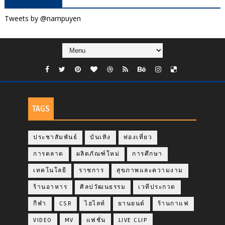
Tweets by @nampuyen
TAGS
ประชาสัมพันธ์
บันเทิง
ท่องเที่ยว
การตลาด
ผลิตภัณฑ์ใหม่
การศึกษา
เทคโนโลยี
ราชการ
สุขภาพและความงาม
ร้านอาหาร
ศิลปวัฒนธรรม
เวทีประกวด
กีฬา
CSR
ไฮไลท์
ยานยนต์
ร้านกาแฟ
VIDEO
MV
แฟชั่น
LIVE CLIP