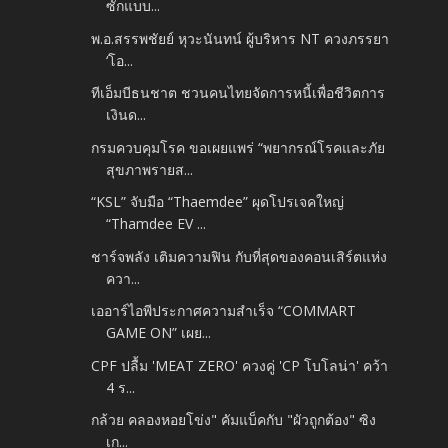
ซักแบบ...
พ.อ.สรรพชัยย์ หุวะนันทน์ ผู้บริหาร NT ควงภรรยา
‘โอ...
ทีเอ็มบีธนชาต ชวนคนไทยจัดการหนี้เพื่อชีวิตการ
เงินด...
กรมควบคุมโรค ขอเผยแพร่ “พยากรณ์โรคและภัย
สุขภาพรายส...
“KSL” จับมือ “Thaemdee” ผุดโปรเจคใหญ่
“Thamdee EV ...
ชาร์จพลัง เติมความฟิน กับที่สุดของคอนเสิร์ตแห่ง
ควา...
เออาร์ไอพีประกาศความสำเร็จ “COMMART
GAME ON” เผย...
CPF ปลื้ม 'MEAT ZERO' ควงคู่ 'CP โบโลน่า' คว้า
4 ร...
กล้วย​ คลองหอยโข่ง" คัมแบ็คกับ​ "ผัวถูกต้อง" ซิง
เก...