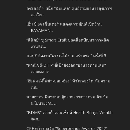
คชเชอร์ ฯ ผนึก “นับแคล” ศูนย์รวมอาหารสุขภาพ
เอาใจส...
เอ็ม บี เค เซ็นเตอร์ แสดงความยินดีเปิดร้าน
RAYAMAN...
“สินิตย์” ชู Smart Craft ปลดล็อคปัญหาการผลิต
งานหัต...
ชลบุรี จัดงาน“พรรณไม้งาม อร่ามชล” ครั้งที่ 5
“พาณิชย์-DITP”ชี้เป้าส่งออก “อาหารทานเล่น”
เจาะตลาด
“อ๊อฟ-เอ๋-กิ๊ฟซ่า-บอม-อ๋อง” หัวใจพองโต..ลืมความ
เหน...
นายอาทร พิมชะนก ผู้ตรวจราชการกรม ติวเข้ม
นโยบายงาน ...
“BDMS” ตอกย้ำคอนเซ็ปต์ Health Brings Wealth
จัดก...
CPF คว้ารางวัล "Superbrands Awards 2022"