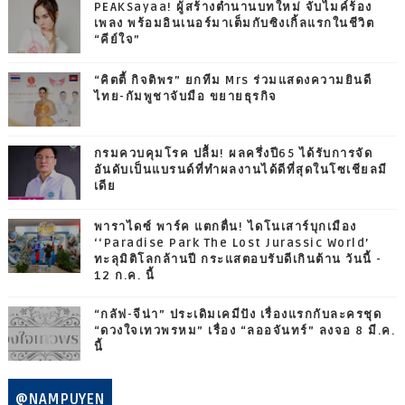
PEAKSayaa! ผู้สร้างตำนานบทใหม่ จับไมค์ร้อง
เพลง พร้อมอินเนอร์มาเต็มกับซิงเกิ้ลแรกในชีวิต
“คีย์ใจ”
“คิตตี้ กิจติพร” ยกทีม Mrs ร่วมแสดงความยินดี
ไทย-กัมพูชาจับมือ ขยายธุรกิจ
กรมควบคุมโรค ปลื้ม! ผลครึ่งปี65 ได้รับการจัด
อันดับเป็นแบรนด์ที่ทำผลงานได้ดีที่สุดในโซเชียลมี
เดีย
พาราไดซ์ พาร์ค แตกตื่น! ไดโนเสาร์บุกเมือง
‘‘Paradise Park The Lost Jurassic World’
ทะลุมิติโลกล้านปี กระแสตอบรับดีเกินต้าน วันนี้ -
12 ก.ค. นี้
“กลัฟ-จีน่า” ประเดิมเคมีปัง เรื่องแรกกับละครชุด
“ดวงใจเทวพรหม” เรื่อง “ลออจันทร์” ลงจอ 8 มี.ค.
นี้
@NAMPUYEN