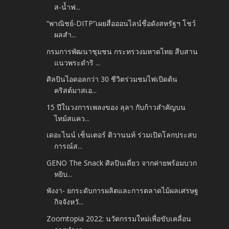
ส-น้ำฟ...
“พาณิชย์-DITP”เผยสื่อออนไลน์ชื่อดังสหรัฐฯ โชว์
ผลสำ...
กรมการพัฒนาชุมชน กระทรวงมหาดไทย สืบสาน
แนวพระดำริ ...
ศิลปินไอดอลกว่า 30 ชีวิตร่วมชมไฟเปิดต้น
คริสต์มาสเอ...
15 ปีในวงการเพลงของ ลุลา กับก้าวสำคัญบน
ไทม์สแคว...
เดอะไนน์ เซ็นเตอร์ ติวานนท์ ร่วมเปิดโลกประสบ
การณ์ส...
GENO The Snack ศิลปินเดี่ยว จากค่ายพร้อมบวก
หยิบ...
พังงา- ยกระดับการผลิตและการตลาดไม้ผลเศรษฐ
กิจจังหวั...
Zoomtopia 2022: นวัตกรรมใหม่เพื่อขับเคลื่อน