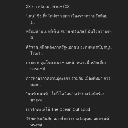
XX ข่าวปลอม อย่าแชร์XX
“เศษ” ซิงเกิ้ลใหม่จาก tinn เรื่องราวความรักที่อบ
อุ...
พร้อมล้านเปอร์เซ็น สปาย ชวันภัสร์ มั่นใจคว้ามงฯ
มิ...
ศิริราช ผนึกพลังภาครัฐ-เอกชน ระดมทุนสนับสนุน
โรงเรี...
กรมควบคุมโรค แนะช่วงหน้าหนาวนี้ หลีกเลี่ยง
การแช่น้...
การท่าอากาศยานอู่ตะเภา ร่วมกับ เมืองพัทยา การ
ท่องเ...
“นนท์ ธนนท์ - โบกี้ ไลอ้อน” คว้ารางวัลนักร้อง
ชาย-ห...
เรารักทะเลใต้ The Ocean Out Loud
วิริยะประกันภัย ตอกย้ำคว้ารางวัลสุดยอดแบรนด์
ทรงพลั...