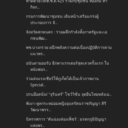
ทำดีด้วยใจ!!ต.ช.ด.425 ร่วมกับชุมชน ท้องถิ่น ทำ
กิจก...
กรมการพัฒนาชุมชน เดินหน้าเสริมแกร่งผู้
ประกอบการ จั...
จังหวัดสกลนคร : ร่วมผลึกกำลังทั้งภาครัฐและเอ
กชนพัฒ...
พช.บางกรวย ผนึกพลังความต่อเนื่องปฏิบัติการตาม
แนวพร...
อนันดายอมรับ ฉีกคาแรกเตอร์สุดเลวครั้งแรก ใน
หนังฟอร...
ร่วมส่งแรงเชียร์ให้ภูเก็ตได้เป็นเจ้าภาพงาน
Special...
ปรบมือสนั่น! “จุรินทร์” โชว์วิชั่น จุดยืนไทยหลังเอ...
พังงา-ทูลกระหม่อมหญิงอุบลรัตนราชกัญญา สิริ
วัฒนาพรร...
นิทรรศการ “คันฉ่องส่องเพ็ชร์ : มรดกภูมิปัญญา
แห่งพร...