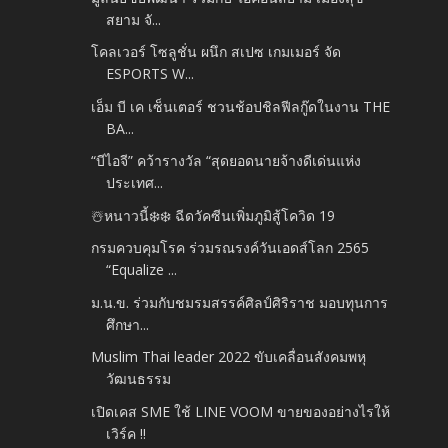
สยาม จั...
โคลเวอร์ โซลูชั่น ผนึก สเปซ เกมเมอร์ จัด
ESPORTS W...
เอ็ม บี เค เซ็นเตอร์ ชวนช้อปชิลฟีลกู๊ดในงาน THE
BA...
“บีไอจี” คว้ารางวัล “สุดยอดนายจ้างดีเด่นแห่ง
ประเทศ...
☃️หนาวนี้❄️❄️ ฉีดวัคซีนเพิ่มภูมิสู้โควิด 19
กรมควบคุมโรค ร่วมรณรงค์วันเอดส์โลก 2565
“Equalize ...
ม.น.ข. ร่วมกับชมรมสรรค์ศิลป์ศิริราช มอบทุนการ
ศึกษา...
Muslim Thai leader 2022 ขับเคลื่อนสังคมพหุ
วัฒนธรรม
เปิดเคส SME ใช้ LINE VOOM ขายของอย่างไรให้
เวิร์ค !!