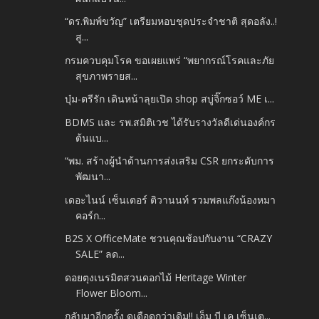
“ดร.พิมพ์ขวัญ” เตรียมหอบชุดประจำชาติ สุดอลัง..!
สู...
กรมควบคุมโรค ขอเผยแพร่ “พยากรณ์โรคและภัย
สุขภาพรายส...
บุ๋ม-ตรีรัก เดินหน้าลุยเปิด shop สบู่จิ๊กซอว์ ME เ...
BDMS และ รพ.สมิติเวช ได้รับรางวัลดีเด่นองค์กร
ต้นแบ...
“พม. สร้างผู้นำด้านการส่งเสริม CSR ยกระดับการ
พัฒนา...
เดอะไนน์ เซ็นเตอร์ ติวานนท์ รวมพลแก๊งน้องหมา
คอร์ก...
B2S X OfficeMate ชวนคุณช้อปกับงาน “CRAZY
SALE” ลด...
ดอยตุงเนรมิตสวนดอกไม้ Heritage Winter
Flower Bloom...
กลับมาอีกครั้ง ดุเดือดกว่าเดิม!! เอ็ม บี เค เซ็นเต...