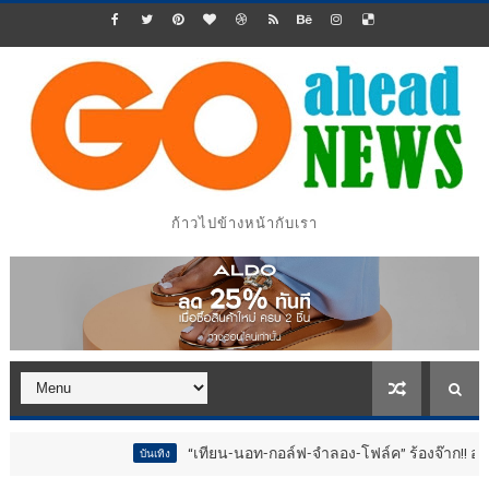
ก้าวไปข้างหน้ากับเรา
“เทียน-นอท-กอล์ฟ-จำลอง-โฟล์ค” ร้องจ๊าก!! อุปกรณ์ม่วนจอย
บันเทิง