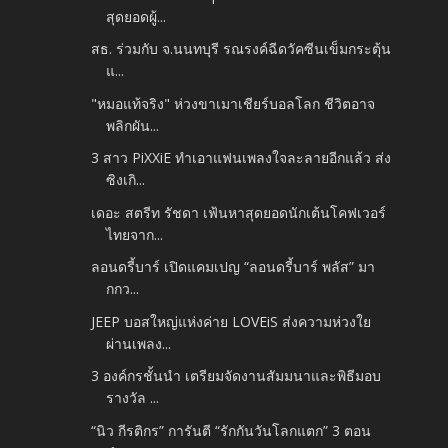
สุดยอดผู้...
สธ. ร่วมกับ จ.นนทบุรี รณรงค์ฉีดวัคซีนเข็มกระตุ้น
แ...
"หมอแท้จริง" ห่วงขาเมาเชียร์บอลโลก ชีวิตอาจ
พลิกผัน...
3 สาว PiXXiE ทำเอาแฟนเพลงใจละลายอีกแล้ว ส่ง
ซิงเกิ...
เดอะ สตรีท รัชดา เฟ้นหาสุดยอดนักเต้นโคฟเวอร์
ไทยจาก...
ลอนดรี้บาร์ เปิดแคมเปญ “ลอนดรี้บาร์ พลัส” มา
กกว...
JEEP บอสใหญ่แห่งค่าย LOVEiS ส่งความห่วงใย
ผ่านเพลง...
3 องค์กรชั้นนำ เตรียมจัดงานสัมมนาและพิธีมอบ
รางวัล ...
“นิว กีรติกร” การันตี “รักกันวันโลกแตก” 3 ตอน