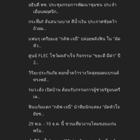
อธิบดี พช. ประชุมกรมการพัฒนาชุมชน ประจำ
เดือนพฤศจิก...
กระหึ่ม!! ลั่นสนามบาส สีน้ำเงิน ประกาศชัยคว้า
ถ้วยผ...
แฟนๆ เตรียมเฮ “กลัฟ-เจนี่” ปล่อยพลังฟิน ใน “มัด
หัว...
ศูนย์ FLEC โชว์ผลสำเร็จ กิจกรรม “ขยะดี มีค่า” ปี
2...
วิริยะประกันภัย ตอกย้ำคว้ารางวัลสุดยอดแบรนด์
ทรงพลั...
รมว.เฮ้ง เปิดบ้าน ต้อนรับกรรมการผู้ช่วยรัฐมนตรี
เผ...
ฟินแก้มแตก “กลัฟ-เจนี่” นำทีมนักแสดง “มัดหัวใจ
ยัยซ...
29 พ.ย. - 10 ธ.ค. นี้ ชวนเที่ยวงานไหมขอนแก่น
พร้อ...