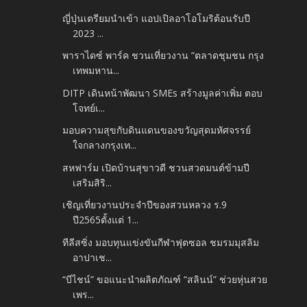
ญี่ปุ่นเตรียมนำเข้า แอปเปิลอาโอโมริต้อนรับปี
2023 ...
พาราไดซ์ พาร์ค ชวนเที่ยวงาน “ตลาดชุมชน กรุง
เทพมหาน...
DITP เดินหน้าพัฒนา SMEs สร้างมูลค่าเพิ่ม ตอบ
โจทย์เ...
มอบความสุขกับดินแดนของขวัญสุดมหัศจรรย์
ใจกลางกรุงเท...
สหฟาร์ม เปิดบ้านสุขาวดี ชวนสวดมนต์ข้ามปี
เสริมสิริ...
เชิญเที่ยวงานประจำปีของสวนหลวง ร.9
ปี2565ตั้งแต่ 1...
ทีลีสซิ่ง มอบทุนแข่งขันกีฬาฟุตซอล ชมรมมุสลิม
อาปาเช...
“บีไชน์” ขอแนะนำผลิตภัณฑ์ “สลินน์” ช่วยหุ่นสวย
เพร...