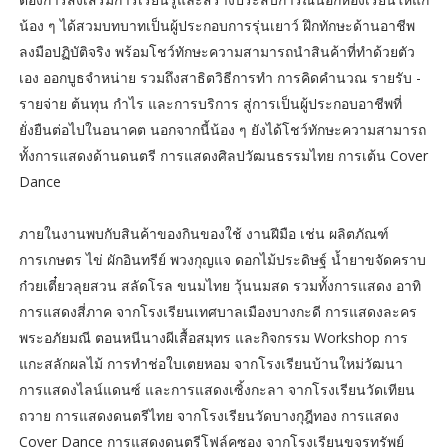
น้อง ๆ ได้สวมบทบาทเป็นผู้ประกอบการรุ่นเยาว์ ฝึกทักษะด้านอาชีพ
ลงมือปฏิบัติจริง พร้อมโชว์ทักษะความสามารถนำสินค้าที่ทำด้วยตัว
เอง ออกบูธจำหน่าย รวมถึงสาธิตวิธีการทำ การคิดคำนวณ รายรับ -
รายจ่าย ต้นทุน กำไร และการบริการ สู่การเป็นผู้ประกอบอาชีพที่
ยั่งยืนต่อไปในอนาคต นอกจากนี้น้อง ๆ ยังได้โชว์ทักษะความสามารถ
ทั้งการแสดงด้านดนตรี การแสดงศิลปวัฒนธรรมไทย การเต้น Cover
Dance
ภายในงานพบกับสินค้าของกินของใช้ งานฝีมือ เช่น ผลิตภัณฑ์
การเกษตร ไข่ ผักอินทรีย์ พวงกุญแจ ดอกไม้ประดิษฐ์ น้ำยาขจัดคราบ
ก๋วยเตี๋ยวลุยสวน สลัดโรล ขนมไทย วุ้นนมสด รวมทั้งการแสดง อาทิ
การแสดงสี่ภาค จากโรงเรียนเทศบาลเมืองบางกะดี การแสดงละคร
พระอภัยมณี ตอนหนีนางผีเสื้อสมุทร และกิจกรรม Workshop การ
แกะสลักผลไม้ การทำช่อใบเตยหอม จากโรงเรียนบ้านใหม่วัฒนา
การแสดงไลน์แดนซ์ และการแสดงเซิ้งกะลา จากโรงเรียนวัดเทียน
ถวาย การแสดงดนตรีไทย จากโรงเรียนวัดบางกุฎีทอง การแสดง
Cover Dance การแสดงดนตรีโฟล์คซอง จากโรงเรียนขจรทรัพย์