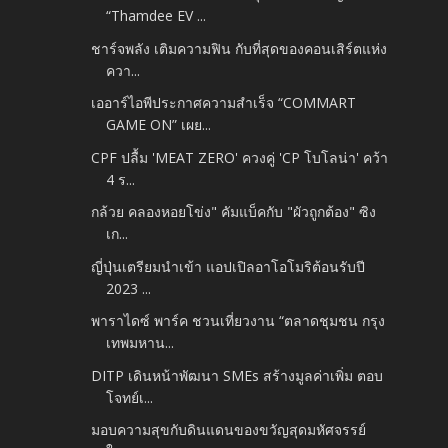
“Thamdee EV ...
ชาร์จพลัง เติมความฟิน กับที่สุดของคอนเสิร์ตแห่ง
ควา...
เออาร์ไอพีประกาศความสำเร็จ “COMMART
GAME ON” เผย...
CPF ปลื้ม 'MEAT ZERO' ควงคู่ 'CP โบโลน่า' คว้า
4 ร...
กล้วย​ คลองหอยโข่ง" คัมแบ็คกับ​ "ผัวถูกต้อง" ซิง
เก...
ญี่ปุ่นเตรียมนำเข้า แอปเปิลอาโอโมริต้อนรับปี
2023 ...
พาราไดซ์ พาร์ค ชวนเที่ยวงาน “ตลาดชุมชน กรุง
เทพมหาน...
DITP เดินหน้าพัฒนา SMEs สร้างมูลค่าเพิ่ม ตอบ
โจทย์เ...
มอบความสุขกับดินแดนของขวัญสุดมหัศจรรย์