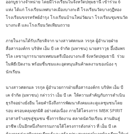
ออกบูธวางจำหน่าย โดยมีโรงเรียนในจังหวัดปทุมธานี เข้าร่วม 6
แห่ง ได้แก่ โรงเรียนเทศบาลเมืองบางกะดี โรงเรียนวัดบางกุฎีทอง
โรงเรียนขจรทรัพย์อำรุง โรงเรียนบ้านใหม่วัฒนา โรงเรียนชุมชนวัด
บางกะดี และโรงเรียนวัดเทียนถวาย
ภายในงานได้รับเกียรติจาก นางสาวศตกมล วรกุล ผู้อำนวยฝ่าย
สื่อสารองค์กร บริษัท เอ็ม บี เค จำกัด (มหาชน) นายสราวุธ อึ้งอัมพร
วิไล เลขานุการนายกเทศมนตรีเมืองบางกะดี จังหวัดปทุมธานี ร่วม
ในพิธีเปิดงาน พร้อมชื่นชมและอุดหนุนสินค้าผลงานของน้อง ๆ
นักเรียน
นางสาวศตกมล วรกุล ผู้อำนวยการฝ่ายสื่อสารองค์กร บริษัท เอ็ม บี
เค จำกัด (มหาชน) กล่าวว่า เอ็ม บี เค ให้ความสำคัญกับการดำเนิน
ธุรกิจอย่างยั่งยืน โดยคำนึงถึงการพัฒนาสังคมและดูแลชุมชนโดย
รอบ ครอบคลุมทุกมิติ อย่างต่อเนื่อง ภายใต้โครงการ MBK SPIRIT
อาสาสร้างสุขสู่ชุมชน ซึ่งการจัดงาน ตลาดนัดวัยเรียน สานฝันสู่
อาชีพ เป็นอีกหนึ่งกิจกรรมภายใต้โครงการดังกล่าว ที่ เอ็ม บี เค
ต้องการส่งเสริมการเรียนรู้และสร้างประสบการณ์นอกห้องเรียนให้แก่