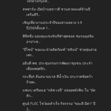
ใจกลางกรุงเท...
สหฟาร์ม เปิดบ้านสุขาวดี ชวนสวดมนต์ข้ามปี
เสริมสิริ...
เชิญเที่ยวงานประจำปีของสวนหลวง ร.9
ปี2565ตั้งแต่ 1...
ทีลีสซิ่ง มอบทุนแข่งขันกีฬาฟุตซอล ชมรมมุสลิม
อาปาเช...
“บีไชน์” ขอแนะนำผลิตภัณฑ์ “สลินน์” ช่วยหุ่นสวย
เพร...
อธิบดี พช. ประชุมกรมการพัฒนาชุมชน ประจำ
เดือนพฤศจิก...
กระหึ่ม!! ลั่นสนามบาส สีน้ำเงิน ประกาศชัยคว้า
ถ้วยผ...
แฟนๆ เตรียมเฮ “กลัฟ-เจนี่” ปล่อยพลังฟิน ใน “มัด
หัว...
ศูนย์ FLEC โชว์ผลสำเร็จ กิจกรรม “ขยะดี มีค่า” ปี
2...