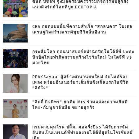
ซินดี้ บิชอพ จูงมือครอบครัวร่วมกิจกรรมปลูกฝัง
แนวคิดรักษ์โลกที่บูธ ECOTOPIA
CEA ถอดแบบพื้นที่ความสำเร็จ “สกลนคร” โมเดล
เศรษฐกิจสร้างสรรค์ชุบชีวิตถิ่นอีสาน
กระหึ่มโลก ดอนน่าสปอร์ตนำนักบิดโมโต้จีพี ปะทะ
นักบิดไทยทำกิจกรรมสร้างไวรัลใหม่ โมโตจีพี vs
มวยไทย
PEAKSayaa! ผู้สร้างตำนานบทใหม่ จับไมค์ร้อง
เพลง พร้อมอินเนอร์มาเต็มกับซิงเกิ้ลแรกในชีวิต
“คีย์ใจ”
“คิตตี้ กิจติพร” ยกทีม Mrs ร่วมแสดงความยินดี
ไทย-กัมพูชาจับมือ ขยายธุรกิจ
กรมควบคุมโรค ปลื้ม! ผลครึ่งปี65 ได้รับการจัด
อันดับเป็นแบรนด์ที่ทำผลงานได้ดีที่สุดในโซเชียลมี
เดีย