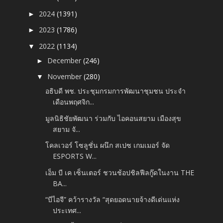
2024
(1391)
►
2023
(1786)
►
2022
(1134)
▼
December
(246)
►
November
(280)
▼
อธิบดี พช. ประชุมกรมการพัฒนาชุมชน ประจำ
เดือนพฤศจิก...
มูลนิธิชัยพัฒนา ร่วมกับ ไอคอนสยาม เมืองสุข
สยาม จั...
โคลเวอร์ โซลูชั่น ผนึก สเปซ เกมเมอร์ จัด
ESPORTS W...
เอ็ม บี เค เซ็นเตอร์ ชวนช้อปชิลฟีลกู๊ดในงาน THE
BA...
“บีไอจี” คว้ารางวัล “สุดยอดนายจ้างดีเด่นแห่ง
ประเทศ...