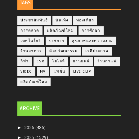
TAGS
ประชาสัมพันธ์
บันเทิง
ท่องเที่ยว
การตลาด
ผลิตภัณฑ์ใหม่
การศึกษา
เทคโนโลยี
ราชการ
สุขภาพและความงาม
ร้านอาหาร
ศิลปวัฒนธรรม
เวทีประกวด
กีฬา
CSR
ไฮไลท์
ยานยนต์
ร้านกาแฟ
VIDEO
MV
แฟชั่น
LIVE CLIP
ผลิตภัณฑ์ใหม
ARCHIVE
2026
(486)
►
2025
(1529)
►