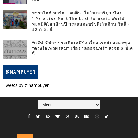
พาราไดซ์ พาร์ค แตกตื่น! ไดโนเสาร์บุกเมือง
‘‘Paradise Park The Lost Jurassic World’
ทะลุมิติโลกล้านปี กระแสตอบรับดีเกินต้าน วันนี้ -
12 ก.ค. นี้
“กลัฟ-จีน่า” ประเดิมเคมีปัง เรื่องแรกกับละครชุด
“ดวงใจเทวพรหม” เรื่อง “ลออจันทร์” ลงจอ 8 มี.ค.
นี้
@NAMPUYEN
Tweets by @nampuyen