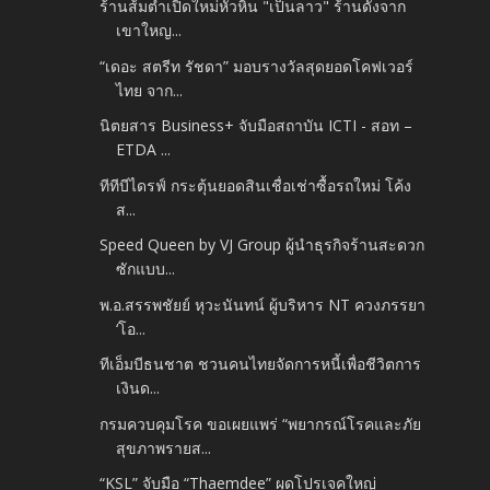
ร้านส้มตำเปิดใหม่หัวหิน "เป็นลาว" ร้านดังจาก
เขาใหญ...
“เดอะ สตรีท รัชดา” มอบรางวัลสุดยอดโคฟเวอร์
ไทย จาก...
นิตยสาร Business+ จับมือสถาบัน ICTI - สอท –
ETDA ...
ทีทีบีไดรฟ์ กระตุ้นยอดสินเชื่อเช่าซื้อรถใหม่ โค้ง
ส...
Speed Queen by VJ Group ผู้นำธุรกิจร้านสะดวก
ซักแบบ...
พ.อ.สรรพชัยย์ หุวะนันทน์ ผู้บริหาร NT ควงภรรยา
‘โอ...
ทีเอ็มบีธนชาต ชวนคนไทยจัดการหนี้เพื่อชีวิตการ
เงินด...
กรมควบคุมโรค ขอเผยแพร่ “พยากรณ์โรคและภัย
สุขภาพรายส...
“KSL” จับมือ “Thaemdee” ผุดโปรเจคใหญ่