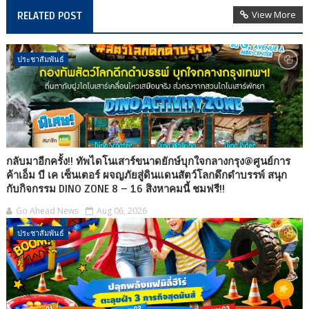
View More
RELATED POST
ประชาสัมพันธ์
กลับมาอีกครั้ง!! ทัพไดโนเสาร์ขนาดยักษ์บุกใจกลางกรุง@ศูนย์การ
ค้าเอ็ม บี เค เซ็นเตอร์ ผจญภัยสู่ดินแดนสัตว์โลกดึกดำบรรพ์ สนุก
กับกิจกรรม DINO ZONE 8 – 16 สิงหาคมนี้ ชมฟรี!!
Go Ahead News
Aug 06, 2026
ประชาสัมพันธ์