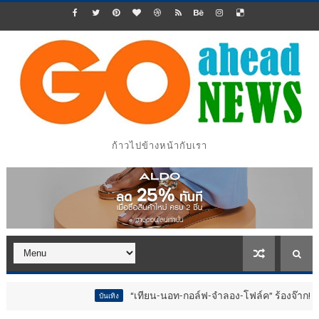
ก้าวไปข้างหน้ากับเรา
“เทียน-นอท-กอล์ฟ-จำลอง-โฟล์ค” ร้องจ๊าก!! อุปกรณ์ม่วนจอยงานว
บันเทิง