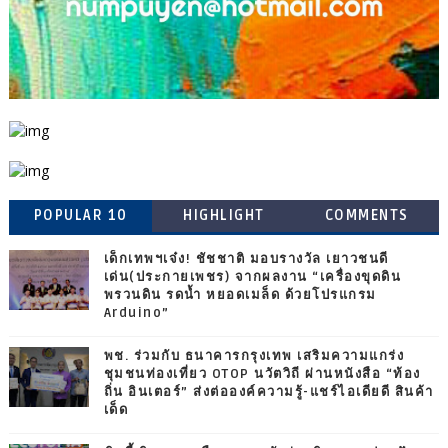
POPULAR 10
HIGHLIGHT
COMMENTS
เด็กเทพฯเจ๋ง! ชัชชาติ มอบรางวัล เยาวชนดี
เด่น(ประกายเพชร) จากผลงาน “เครื่องขุดดิน
พรวนดิน รดน้ำ หยอดเมล็ด ด้วยโปรแกรม
Arduino”
พช. ร่วมกับ ธนาคารกรุงเทพ เสริมความแกร่ง
ชุมชนท่องเที่ยว OTOP นวัตวิถี ผ่านหนังสือ “ท้อง
ถิ่น อินเตอร์” ส่งต่อองค์ความรู้-แชร์ไอเดียดี สินค้า
เด็ด