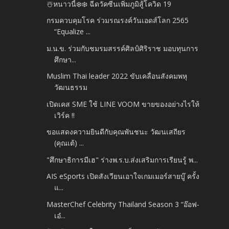
☃️หนาวนี้❄️❄️ ฉีดวัคซีนเพิ่มภูมิสู้โควิด 19
กรมควบคุมโรค ร่วมรณรงค์วันเอดส์โลก 2565
“Equalize ...
ม.น.ข. ร่วมกับชมรมสรรค์ศิลป์ศิริราช มอบทุนการ
ศึกษา...
Muslim Thai leader 2022 ขับเคลื่อนสังคมพหุ
วัฒนธรรม
เปิดเคส SME ใช้ LINE VOOM ขายของอย่างไรให้
เวิร์ค !!
ขอแสดงความยินดีกับคุณพันชนะ​ วัฒนเสถียร​
(คุณเต้) ...
"ศึกษาธิการมีเฮ" ร่างพ.ร.บ.ส่งเสริม​การเรียนรู้​ พ...
AIS eSports เปิดสังเวียนเอาใจเกมเมอร์สายบู๊ ครั้ง
แ...
MasterChef Celebrity Thailand Season 3 “อ๊อฟ-
เอ๋...