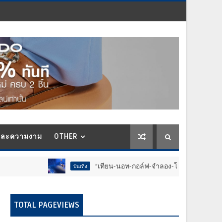
และความงาม
OTHER
“เทียน-นอท-กอล์ฟ-จำลอง-โฟล์ค” ร้องจ๊าก!! อุปกรณ์ม่วนจอย
บันเทิง
TOTAL PAGEVIEWS