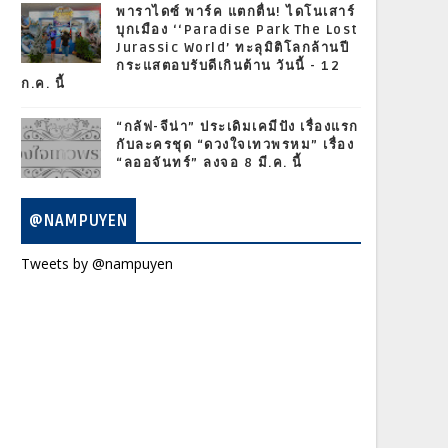
พาราไดซ์ พาร์ค แตกตื่น! ไดโนเสาร์
บุกเมือง ‘‘Paradise Park The Lost
Jurassic World’ ทะลุมิติโลกล้านปี
กระแสตอบรับดีเกินต้าน วันนี้ - 12
ก.ค. นี้
“กลัฟ-จีน่า” ประเดิมเคมีปัง เรื่องแรก
กับละครชุด “ดวงใจเทวพรหม” เรื่อง
“ลออจันทร์” ลงจอ 8 มี.ค. นี้
@NAMPUYEN
Tweets by @nampuyen