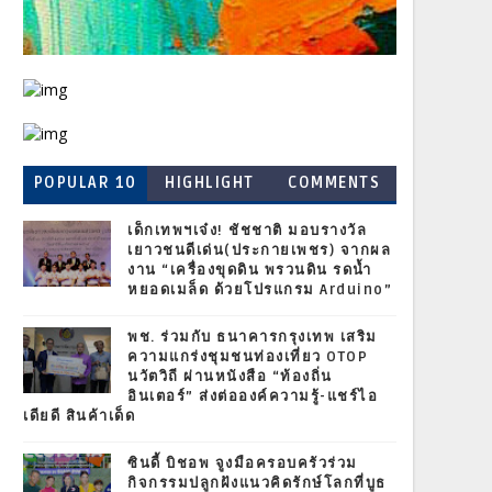
POPULAR 10
HIGHLIGHT
COMMENTS
เด็กเทพฯเจ๋ง! ชัชชาติ มอบรางวัล
เยาวชนดีเด่น(ประกายเพชร) จากผล
งาน “เครื่องขุดดิน พรวนดิน รดน้ำ
หยอดเมล็ด ด้วยโปรแกรม Arduino”
พช. ร่วมกับ ธนาคารกรุงเทพ เสริม
ความแกร่งชุมชนท่องเที่ยว OTOP
นวัตวิถี ผ่านหนังสือ “ท้องถิ่น
อินเตอร์” ส่งต่อองค์ความรู้-แชร์ไอ
เดียดี สินค้าเด็ด
ซินดี้ บิชอพ จูงมือครอบครัวร่วม
กิจกรรมปลูกฝังแนวคิดรักษ์โลกที่บูธ