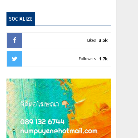
SOCIALIZE
3.5k
Likes
1.7k
Followers