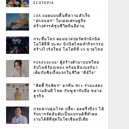
ECOTOPIA
CEA ถอดแบบพื้นที่ความสำเร็จ
“สกลนคร” โมเดลเศรษฐกิจ
สร้างสรรค์ชุบชีวิตถิ่นอีสาน
กระหึ่มโลก ดอนน่าสปอร์ตนำนักบิด
โมโต้จีพี ปะทะ นักบิดไทยทำกิจกรรม
สร้างไวรัลใหม่ โมโตจีพี vs มวยไทย
PEAKSayaa! ผู้สร้างตำนานบทใหม่
จับไมค์ร้องเพลง พร้อมอินเนอร์มา
เต็มกับซิงเกิ้ลแรกในชีวิต “คีย์ใจ”
“คิตตี้ กิจติพร” ยกทีม Mrs ร่วมแสดง
ความยินดี ไทย-กัมพูชาจับมือ ขยาย
ธุรกิจ
กรมควบคุมโรค ปลื้ม! ผลครึ่งปี65 ได้
รับการจัดอันดับเป็นแบรนด์ที่ทำผล
งานได้ดีที่สุดในโซเชียลมีเดีย