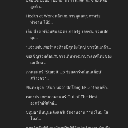
อลิอันซ์ อยุธยา ออกมาตรการเร่งด่วน ช่วยเหลือ
ลูกค้า...
Health at Work พลิกเกมการดูแลสุขภาพวัย
ทำงาน ให้มี...
เอ็ม บี เค พร้อมพันธมิตร ภาครัฐ-เอกชน ร่วมเปิด
มุม...
“แจ๋วแซ่บเฟ่อร์” ส่งท้ายปีสุดยิ่งใหญ่ ชาวปิ่นเกล้า...
ขอเชิญร่วมต้อนรับการเดินทางมาประเทศไทยของ
เอเลียด ...
ภาพยนตร์ “Start It Up วัยสตาร์ทน็อนสต็อป”
สร้างควา...
ฟินทะลุจอ! “ลีน่า-หมิว” ปิดโรงดู EP.5 “รักสุดท้า...
เพลงประกอบภาพยนตร์ Out of The Nest
องครักษ์พิทักษ์...
ปทุมธานีหนุนพลังสตรี! จัดงานงาน “ “นุ่งไหม ใส่
โจง”...
สตาร์ทอัพชิลีและไทยเปิดมิติใหม่แห่งความร่วมมือ