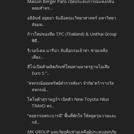
Maison Berger Paris เปิดประสบการณ์แห่งกลิ่น
หอมสำหร...
อลิอันซ์ อยุธยา จับมือคณะวิทยาศาสตร์ มหาวิทยา
ลัยมห...
ก้าวใหม่ของทีม TPC (Thailand) & Unithai Group
พิธี...
ริเวอร์เดล มารีน่า จับมือกรมเจ้าท่า ช่วยเหลือ
เคียง...
ฮีโน่เปิดตัวผลิตภัณฑ์ใหม่ตามมาตรฐานไอเสีย
Euro 5 “...
”สหกรณ์ออมทรัพย์ตำรวจพังงา จำกัด”คว้ารางวัล
สหกรณ์...
โตโยต้าสุราษฎร์ฯ เปิดตัว New Toyota Hilux
TRAVO คร...
“หอธรรมพระบารมี” พื้นที่พักใจ ให้หยุดวุ่นวายและ
กลั...
MK GROUP มอบวัตถุดิบช่วยเหลือผู้ประสบอุทกภัย