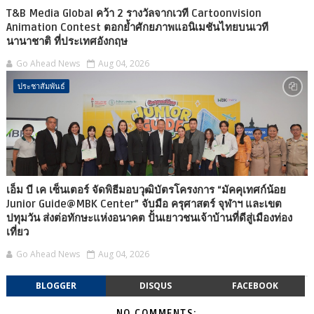
T&B Media Global คว้า 2 รางวัลจากเวที Cartoonvision
Animation Contest ตอกย้ำศักยภาพแอนิเมชันไทยบนเวที
นานาชาติ ที่ประเทศอังกฤษ
Go Ahead News
Aug 04, 2026
ประชาสัมพันธ์
เอ็ม บี เค เซ็นเตอร์ จัดพิธีมอบวุฒิบัตรโครงการ “มัคคุเทศก์น้อย
Junior Guide@MBK Center” จับมือ ครุศาสตร์ จุฬาฯ และเขต
ปทุมวัน ส่งต่อทักษะแห่งอนาคต ปั้นเยาวชนเจ้าบ้านที่ดีสู่เมืองท่อง
เที่ยว
Go Ahead News
Aug 04, 2026
BLOGGER
DISQUS
FACEBOOK
NO COMMENTS: