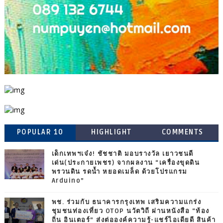
POPULAR 10
HIGHLIGHT
COMMENTS
เด็กเทพฯเจ๋ง! ชัชชาติ มอบรางวัล เยาวชนดี
เด่น(ประกายเพชร) จากผลงาน “เครื่องขุดดิน
พรวนดิน รดน้ำ หยอดเมล็ด ด้วยโปรแกรม
Arduino”
พช. ร่วมกับ ธนาคารกรุงเทพ เสริมความแกร่ง
ชุมชนท่องเที่ยว OTOP นวัตวิถี ผ่านหนังสือ “ท้อง
ถิ่น อินเตอร์” ส่งต่อองค์ความรู้-แชร์ไอเดียดี สินค้า