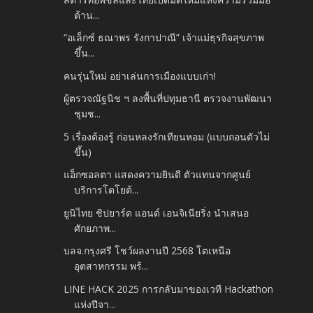
ด้าน...
“อเล็กซ์ ธณาพร รังกาปาณี” เจ้าแม่ธุรกิจสุขภาพ
ขึ้น...
คนรุ่นใหม่ อย่าเล่นการเมืองแบบเก่า!
ผู้ตรวจณัฐนิช ฯ ลงพื้นที่ปทุมธานี ตรวจงานพัฒนา
ชุมช...
5 เรื่องต้องรู้ ก่อนหลงรักเทียนหอม (แบบถอนตัวไม่
ขึ้น)
แอ็กซอลตา แสดงความยินดี ตัวแทนจากศูนย์
บริการโตโยต้...
ยูนิไทย ชิปยาร์ด แอนด์ เอนจิเนียริ่ง นำเสนอ
ศักยภาพ...
บลจ.กรุงศรี โชว์ผลงานปี 2568 โตเหนือ
อุตสาหกรรม พร้...
LINE HACK 2025 การกลับมาของเวที Hackathon
แห่งปีจา...