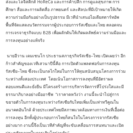
ส่งและโลจิสติกส์ HoReCa และการค้าปลีก การดูแลสุขภาพ การ
ศึกษา สื่อและการผลิตสื่อ ภาพยนตร์ และศิลปะที่มีเป้าหมายให้เกิด
ความร่วมมือกันอย่างเป็นรูปธรรม มีเวทีนำเสนอไอเดียสตาร์ทอัพ
พื้นที่จัดแสดงนวัตกรรมจากผู้ประกอบการรัสเซียและไทย ตลอดจน
การเจรจาธุรกิจแบบ B2B เพื่อผลักดันให้เกิดผลลัพธ์ความร่วมมือและ
การลงทุนอย่างแท้จริง
นายอีวาน เดมเชนโก ประธานสภาธุรกิจรัสเซีย–ไทย เปิดเผยว่า อีก
ก้าวสำคัญของเวทีเสวนาปีนี้คือ การเปิดตัวแพลตฟอร์มการลงทุน
รัสเซีย–ไทย ซึ่งจะเป็นกลไกใหม่ในการให้ทุนสนับสนุนโครงการร่วม
ระหว่างทั้งสองประเทศ โดยเน้นโอกาสการลงทุนที่มีอัตราผล
ตอบแทนดีและยั่งยืน มีโครงสร้างการบริหารจัดการที่โปร่งใสและมี
ธรรมาภิบาลอย่างมืออาชีพ “เราคาดหวังว่า งานนี้จะนำไปสู่การ
ขยายตัวในการลงทุนระหว่างรัสเซียกับไทยเพิ่มเป็นเท่าทวีคูณใน
อนาคตอันใกล้ ด้วยประเทศไทยมีสภาพแวดล้อมทางการเงินที่เอื้อต่อ
การลงทุน อีกทั้งผู้ประกอบการไทยก็สนใจในโครงการจากรัสเซีย
อย่างมาก งานนี้จึงเป็นเวทีสำคัญที่จะขับเคลื่อนการสนทนาและเปิด
ประตูศักยภาพในการเติบโตร่วมกัน”