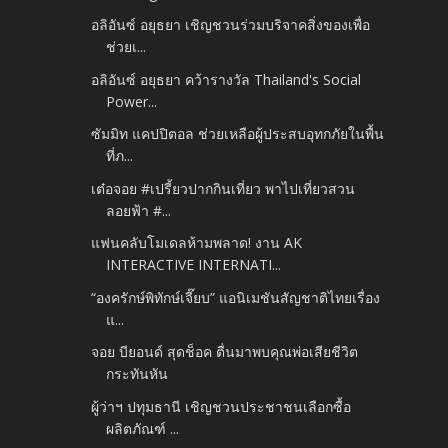
อลิอันซ์ อยุธยา เชิญชวนร่วมบริจาคสิ่งของเพื่อ
ช่วยเ...
อลิอันซ์ อยุธยา คว้ารางวัล Thailand's Social
Power...
ซัมมิท แคปปิตอล ช่วยเหลือผู้ประสบอุทกภัยในพื้น
ที่ภ...
เต๋อจอย #เปรี้ยวปากกินเที่ยว พาไปเที่ยวสวน
ลอยฟ้า #...
แฟนคลับโมเดลห้ามพลาด! งาน AK
INTERACTIVE INTERNATI...
“องครักษ์พิทักษ์เจี๊ยบ” แอนิเมชันสัญชาติไทยเรื่อง
แ...
จอย บียอนด์ สุดช็อค ตื่นมาพบคุณพ่อเสียชีวิต
กระทันหัน
ผู้ว่าฯ ปทุมธานี เชิญชวนประชาชนเลือกซื้อ
ผลิตภัณฑ์ ...