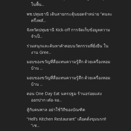
ในพื้น...
พช.ปทุมธานี เดินสายกระตุ้นยอดจำหน่าย “คนละ
ครึ่งพลั...
จังหวัดปทุมธานี Kick-off การจัดเก็บข้อมูลความ
จำเป็...
ร่วมสนุกและค้นหาคำตอบนวัตกรรมที่ยั่งยืน ใน
งาน Gree...
มอบของขวัญที่สื่อแทนความรู้สึก ด้วยเครื่องหอม
บ้าน ...
มอบของขวัญที่สื่อแทนความรู้สึก ด้วยเครื่องหอม
บ้าน ...
ตอน One Day Eat นครปฐม ร้านอร่อยแสง
ออกปาก เต๋อ-จอ...
สู้กับคนพาล อย่าใช้วิถีของบัณฑิต
“Hell’s Kitchen Restaurant” เดือดดั่งขุมนรก!!
“เช...