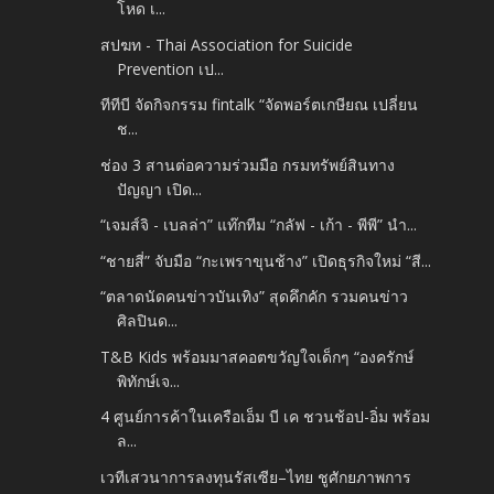
โหด เ...
สปฆท - Thai Association for Suicide
Prevention เป...
ทีทีบี จัดกิจกรรม fintalk “จัดพอร์ตเกษียณ เปลี่ยน
ช...
ช่อง 3 สานต่อความร่วมมือ กรมทรัพย์สินทาง
ปัญญา เปิด...
“เจมส์จิ - เบลล่า” แท๊กทีม “กลัฟ - เก้า - พีพี” นำ...
“ชายสี่” จับมือ “กะเพราขุนช้าง” เปิดธุรกิจใหม่ “สี...
“ตลาดนัดคนข่าวบันเทิง” สุดคึกคัก รวมคนข่าว
ศิลปินด...
T&B Kids พร้อมมาสคอตขวัญใจเด็กๆ “องครักษ์
พิทักษ์เจ...
4 ศูนย์การค้าในเครือเอ็ม บี เค ชวนช้อป-อิ่ม พร้อม
ล...
เวทีเสวนาการลงทุนรัสเซีย–ไทย ชูศักยภาพการ