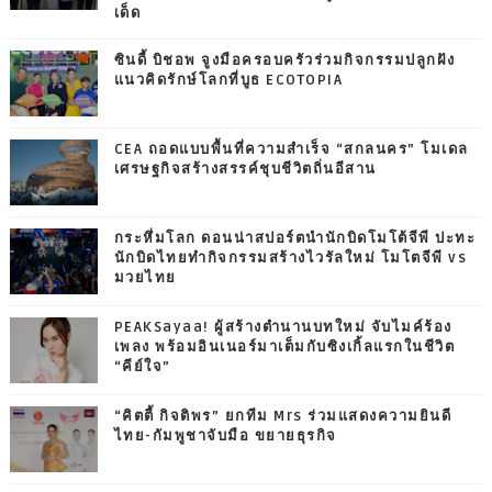
เด็ด
ซินดี้ บิชอพ จูงมือครอบครัวร่วมกิจกรรมปลูกฝัง
แนวคิดรักษ์โลกที่บูธ ECOTOPIA
CEA ถอดแบบพื้นที่ความสำเร็จ “สกลนคร” โมเดล
เศรษฐกิจสร้างสรรค์ชุบชีวิตถิ่นอีสาน
กระหึ่มโลก ดอนน่าสปอร์ตนำนักบิดโมโต้จีพี ปะทะ
นักบิดไทยทำกิจกรรมสร้างไวรัลใหม่ โมโตจีพี vs
มวยไทย
PEAKSayaa! ผู้สร้างตำนานบทใหม่ จับไมค์ร้อง
เพลง พร้อมอินเนอร์มาเต็มกับซิงเกิ้ลแรกในชีวิต
“คีย์ใจ”
“คิตตี้ กิจติพร” ยกทีม Mrs ร่วมแสดงความยินดี
ไทย-กัมพูชาจับมือ ขยายธุรกิจ