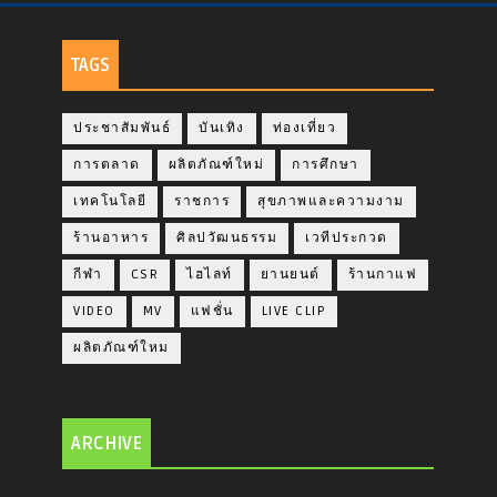
TAGS
ประชาสัมพันธ์
บันเทิง
ท่องเที่ยว
การตลาด
ผลิตภัณฑ์ใหม่
การศึกษา
เทคโนโลยี
ราชการ
สุขภาพและความงาม
ร้านอาหาร
ศิลปวัฒนธรรม
เวทีประกวด
กีฬา
CSR
ไฮไลท์
ยานยนต์
ร้านกาแฟ
VIDEO
MV
แฟชั่น
LIVE CLIP
ผลิตภัณฑ์ใหม
ARCHIVE