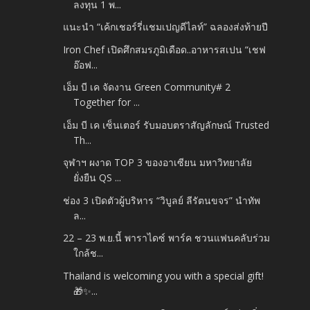
ลงทุน 1 พ...
แนะนำ “เค้กเชอร์รี่แชมเปญดีไลท์” ฉลองส่งท้ายปี
Iron Chef เปิดศึกสมรภูมิเดือด..อาหารสเปน “เชฟ
อ๊อฟ...
เอ็ม บี เค จัดงาน Green Community# 2
Together for ...
เอ็ม บี เค เซ็นเตอร์ รับมอบตราสัญลักษณ์ Trusted
Th...
จุฬาฯ ผงาด TOP 3 ของอาเซียน มหาวิทยาลัย
ยั่งยืน QS ...
ช่อง 3 เปิดตัวผู้บริหาร “วิบูลย์ ลีรัตนขจร” นำทัพ
ล...
22 – 23 พ.ย.นี้ พาราไดซ์ พาร์ค ชวนแฟนคลับร่วม
ใกล้ช...
Thailand is welcoming you with a special gift!
🎁✨...