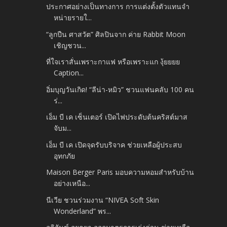
ประกาศอย่างเป็นทางการ การแต่งตั้งตัวแทนจำ
หน่ายรายใ...
“ลูกปืน ศาสวัต” ศิลปินจาก ค่าย Rabbit Moon
เชิญชวน...
ที่ใจเราสั่นเพราะกาแฟ หรือเพราะแก งุ้ยยยย
Caption...
อิ่มบุญวันเกิด! “ลีน่า-หมิว” ชวนแฟนคลับ 100 คน
ร่...
เอ็ม บี เค เซ็นเตอร์ เปิดไฟประดับต้นคริสต์มาส
จับม...
เอ็ม บี เค เปิดจุดรับบริจาค ช่วยเหลือผู้ประสบ
อุทกภัย
Maison Berger Paris มอบความหอมสำหรับบ้าน
อย่างเหนือ...
นีเวีย ชวนร่วมงาน “NIVEA Soft Skin
Wonderland” พร...