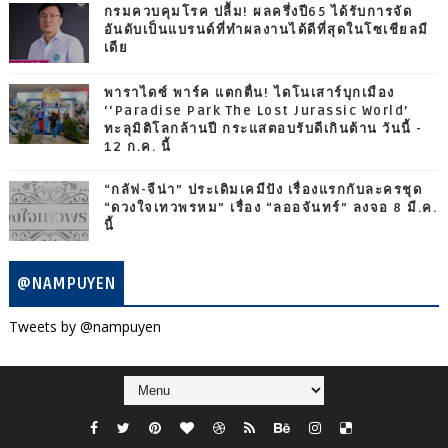
กรมควบคุมโรค ปลื้ม! ผลครึ่งปี65 ได้รับการจัด
อันดับเป็นแบรนด์ที่ทำผลงานได้ดีที่สุดในโซเชียลมี
เดีย
พาราไดซ์ พาร์ค แตกตื่น! ไดโนเสาร์บุกเมือง
‘‘Paradise Park The Lost Jurassic World’
ทะลุมิติโลกล้านปี กระแสตอบรับดีเกินต้าน วันนี้ -
12 ก.ค. นี้
“กลัฟ-จีน่า” ประเดิมเคมีปัง เรื่องแรกกับละครชุด
“ดวงใจเทวพรหม” เรื่อง “ลออจันทร์” ลงจอ 8 มี.ค.
นี้
@NAMPUYEN
Tweets by @nampuyen