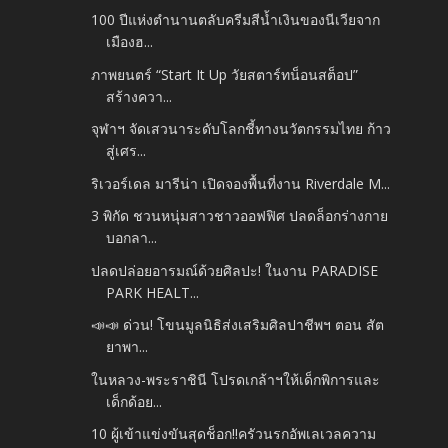
100 ปีแห่งตำนานตลับครีมสีน้ำเงินของนีเวียจาก
เมืองฮ...
ภาพยนตร์ “Start It Up วัยสตาร์ทน็อนสต็อป”
สร้างควา...
จุฬาฯ จัดเสวนาระดับโลกชี้ทางนวัตกรรมไทย ก้าว
สู่เศร...
ริเวอร์เดล มารีน่า เปิดจองพื้นที่งาน Riverdale M...
3 พิกัด ชวนหนุ่มสาวชาวออฟฟิศ ปลดล็อกร่างกาย
บอกลา...
ปลดปล่อยอารมณ์ด้วยศิลปะ! ในงาน PARADISE
PARK HEALT...
📣📣 ด่วน! โขนมูลนิธิส่งเสริมศิลปาชีพฯ ตอน สัต
ยาพา...
ในหลวง-พระราชินี โปรดเกล้าฯให้เด็กพิการและ
เด็กด้อย...
10 ผู้เข้าแข่งขันสุดช็อก!!ครัวนรกอัพเลเวลความ